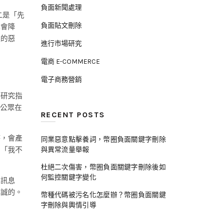
負面新聞處理
二是「先
負面貼文刪除
也會降
級的惡
進行市場研究
電商 E-COMMERCE
電子商務營銷
。研究指
，公眾在
RECENT POSTS
時，會產
同業惡意點擊養詞，幣圈負面關鍵字刪除
與異常流量舉報
，「我不
杜絕二次傷害，幣圈負面關鍵字刪除後如
何監控關鍵字變化
的訊息
真誠的。
幣種代碼被污名化怎麼辦？幣圈負面關鍵
字刪除與輿情引導