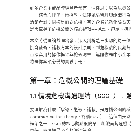
許多企業主或品牌經營者常有一個迷思：以為危機公
一門結合心理學、傳播學、法律風險管理與組織行為
清楚看到：同樣是面對危機，有的企業能夠化險為夷
是否掌握了危機公關的核心邏輯——承認、道歉、補
本文將從理論基礎出發，深入剖析這三步驟的每一個
撰寫藝術、補救方案的設計原則，到危機後的長期聲
直接套用的操作框架與檢查清單。無論你是中小企業
將是你案頭必備的實戰手冊。
第一章：危機公關的理論基礎—
1.1 情境危機溝通理論（SCCT
要理解為什麼「承認、道歉、補救」是危機公關的核心，我們
Communication Theory，簡稱SCCT）。這
框架之一。SCCT的核心觀點很簡單：組織面對危
責任」來選擇最適合的溝通策略。