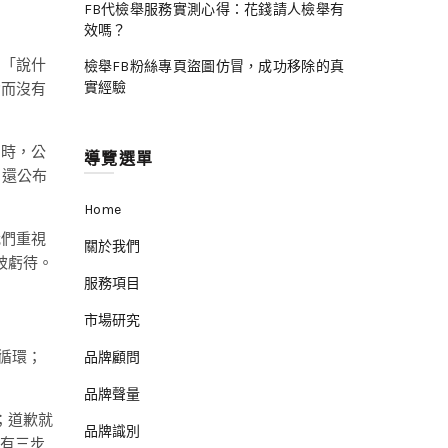
FB代檢舉服務實測心得：花錢請人檢舉有
效嗎？
為「說什
檢舉FB粉絲專頁盜圖仿冒，成功移除的真
實經驗
動而沒有
制時，公
導覽選單
，還公布
Home
我們重視
關於我們
被虧待。
服務項目
市場研究
循環；
品牌顧問
品牌聲量
；道歉就
品牌識別
只有三步