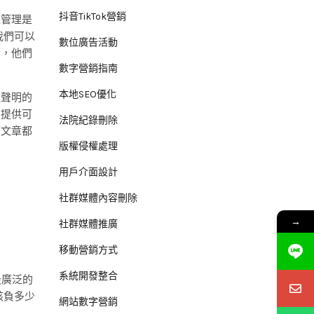
抖音TikTok營銷
機管理是
我們可以
數位廣告活動
於，他們
數字營銷指南
本地SEO優化
歉聲明的
並提供可
法院紀錄刪除
篇文章都
版權侵權處理
用戶介面設計
則
社群媒體內容刪除
→
社群媒體推廣
移動營銷方式
系統開發整合
用最廣泛的
該負多少
網站數字營銷