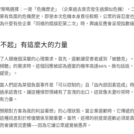
影響策略選擇：一是「危機歷史」（企業過去是否發生過類似危機），
業有負面的危機歷史，即使本次危機本身責任較輕，公眾的容忍度
為什麼有些企業「同樣的錯誤犯第二次」時，輿論反應會呈現指數
「對不起」有這麼大的力量
了人類幾個深層的心理需求。首先，道歉讓受害者感到「被聽見」
傾聽」的需求時，這個回應被認為適當的機率高達66%。換句話說
感受」。
當人們認為某個負面事件是「可以控制的」且「由內部因素造成」
過承認責任，讓這種憤怒情緒有了宣洩的出口。這就像夫妻吵架時
有力量。
預期對方會為我的利益著想」的心理狀態。當企業道歉時，它傳遞
這種訊息對於修復關係至關重要。當然，這裡的前提是道歉必須是
而會讓情況更糟——因為它讓公眾感覺被愚弄。