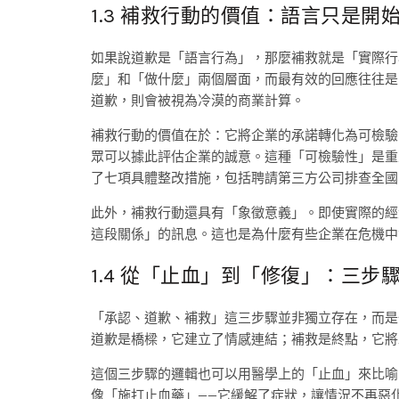
1.3 補救行動的價值：語言只是開
如果說道歉是「語言行為」，那麼補救就是「實際行
麼」和「做什麼」兩個層面，而最有效的回應往往是
道歉，則會被視為冷漠的商業計算。
補救行動的價值在於：它將企業的承諾轉化為可檢驗
眾可以據此評估企業的誠意。這種「可檢驗性」是重
了七項具體整改措施，包括聘請第三方公司排查全國
此外，補救行動還具有「象徵意義」。即使實際的經
這段關係」的訊息。這也是為什麼有些企業在危機中
1.4 從「止血」到「修復」：三步
「承認、道歉、補救」這三步驟並非獨立存在，而是
道歉是橋樑，它建立了情感連結；補救是終點，它將
這個三步驟的邏輯也可以用醫學上的「止血」來比喻
像「施打止血藥」——它緩解了症狀，讓情況不再惡