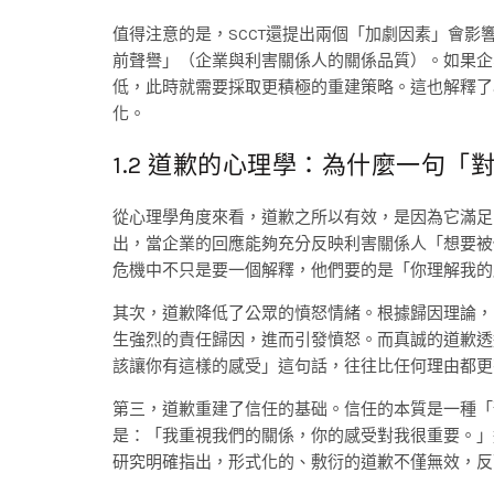
值得注意的是，SCCT還提出兩個「加劇因素」會
前聲譽」（企業與利害關係人的關係品質）。如果企
低，此時就需要採取更積極的重建策略。這也解釋了
化。
1.2 道歉的心理學：為什麼一句
從心理學角度來看，道歉之所以有效，是因為它滿足
出，當企業的回應能夠充分反映利害關係人「想要被
危機中不只是要一個解釋，他們要的是「你理解我的
其次，道歉降低了公眾的憤怒情緒。根據歸因理論，
生強烈的責任歸因，進而引發憤怒。而真誠的道歉透
該讓你有這樣的感受」這句話，往往比任何理由都更
第三，道歉重建了信任的基础。信任的本質是一種「
是：「我重視我們的關係，你的感受對我很重要。」
研究明確指出，形式化的、敷衍的道歉不僅無效，反