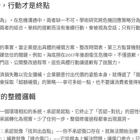
始，行動才是終點
為」。在危機溝通中，兩者缺一不可。學術研究將危機回應策略分
兩者的結合。單純的道歉而沒有後續行動，會被視為空話；只有行
的事實。當企業提出具體的補償方案、整改時間表、第三方監督機
建信任的關鍵。例如，海底撈在2017年後廚衛生危機中，不僅道歉
門店、公開整改過程等，這些具體行動讓道歉有了說服力。
濟損失難以完全彌補，企業願意付出代價的姿態本身，就傳遞了「
會採取「超額補償」的策略——寧可多給一點，也不要讓消費者覺得
驟的整體邏輯
一個環環相扣的系統。承認是起點，它終止了「否認—對抗」的惡性
承諾轉化為現實。少了任何一步，整個修復過程都會出現漏洞。
：承認就像「找到出血點」——你不承認傷口存在，就無法開始治療
化；補救就像「縫合傷口」——它從根本上解決問題，讓傷口癒合。