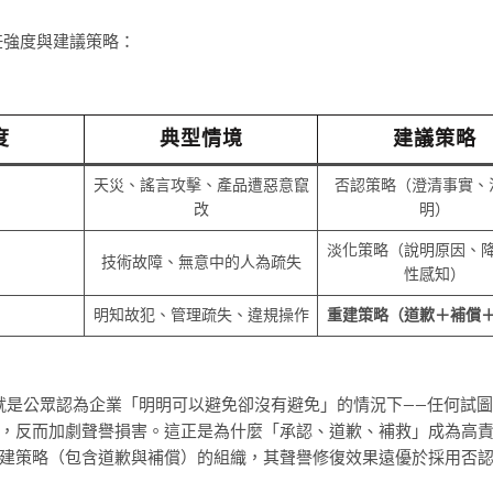
任強度與建議策略：
度
典型情境
建議策略
天災、謠言攻擊、產品遭惡意竄
否認策略（澄清事實、
改
明）
淡化策略（說明原因、
技術故障、無意中的人為疏失
性感知）
明知故犯、管理疏失、違規操作
重建策略（道歉＋補償
就是公眾認為企業「明明可以避免卻沒有避免」的情況下——任何試
，反而加劇聲譽損害。這正是為什麼「承認、道歉、補救」成為高
建策略（包含道歉與補償）的組織，其聲譽修復效果遠優於採用否