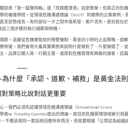
關就是「發一篇聲明稿」或「找媒體澄清」這麼簡單。但真正的危
學的複雜學問。從情境危機溝通理論（SCCT）到實際的企業案例，
甚至逆勢成長，有的卻在一夕之間市值蒸發、客戶流失。差別就在
救這三個步驟的執行細節與時機。
環節，涵蓋從危機爆發前的預警機制、黃金四小時的止血策略、道
譽修復。我們會用大量真實案例來說明什麼做對了、什麼做錯了，
主、品牌公關人員、行銷主管，或是對危機管理有興趣的讀者，這
—為什麼「承認、道歉、補救」是黃金法
）：選對策略比說對話更重要
必須先認識情境危機溝通理論（Situational Crisis
個由美國學者W. Timothy Coombs提出的理論，是目前危機管理領域被引
機時，不應該用同一套話術回應所有情況，而是要根據「公眾認為組織