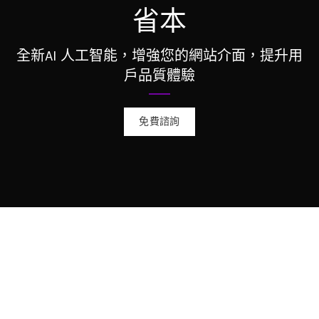
省本
全新AI 人工智能，增強您的網站介面，提升用
戶品質體驗
免費諮詢