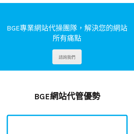
BGE專業網站代操團隊，解決您的網站
所有痛點
諮詢我們
BGE網站代管優勢