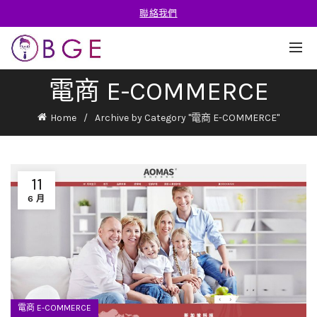
聯絡我們
電商 E-COMMERCE
Home
Archive by Category "電商 E-COMMERCE"
11
6 月
電商 E-COMMERCE