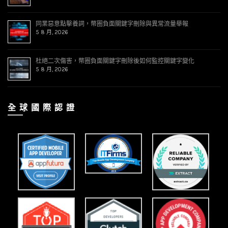
同業惡意點擊養詞，幣圈負面關鍵字刪除與異常流量舉報
5 8 月, 2026
杜絕二次傷害，幣圈負面關鍵字刪除後如何監控關鍵字變化
5 8 月, 2026
全 球 國 際 認 證