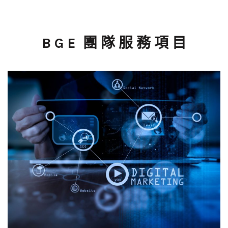
靠、更安全的結果。 眼前的對話框裡，那個聲稱是你多年好友的帳
號，正急促地拜託你幫忙接收一個簡訊驗證碼，或者轉一筆為數不
小的貨款。你不疑有他，照做之後才猛然驚覺，朋友的語氣變得陌
生，接著你發現真正的朋友根本沒跟你聯絡——你遇上的是臉書上最
B G E 團 隊 服 務 項 目
惡名昭彰的假冒身分詐騙。 你滿腔怒火，立刻點下檢舉，但一天過
去、兩天過去，那個假帳號依然大搖大擺地在社團裡繼續騙人。你
開始在搜尋引擎上輸入：「FB檢舉沒用怎麼辦」、「如何快速讓詐
騙帳號下架」，然後，你看到了那些打著「代檢舉FB詐騙帳號推
薦，24小時內幫你處理完畢」的廣告。 心跳加速，你幾乎就要掏錢
了。請先冷靜，聽我把整件事說清楚。這篇文章會很長，但你每多
花一分鐘閱讀，就可能少損失好幾萬塊，甚至避開讓自己陷入法律
風險的危機。我們將從臉書官方的檢舉機制開始拆解，深入分析那
些代檢舉業者不敢告訴你的真相，再手把手教你一套多數人不知
道、卻能顯著提升檢舉成功率的實戰方法。最後，我還會整理出一
份真正能救命的合法資源清單。 第一章：你的檢舉為什麼總是石沉
大海？先看懂FB這座巨大黑箱