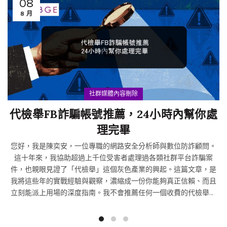
08
8 月
社群媒體內容刪除
代檢舉FB詐騙帳號推薦，24小時內幫你處
理完畢
您好，我是陳奕安，一位專職的網路安全分析師與數位防詐顧問。
這十年來，我協助超過上千位受害者處理過各類社群平台詐騙案
件，也親眼見證了「代檢舉」這個灰色產業的興起。這篇文章，是
我將這些年的實戰經驗與觀察，濃縮成一份你能夠真正信賴、而且
立刻能派上用場的深度指南。我不會推薦任何一個收費的代檢舉服
務，相反的，我要告訴你為什麼不該把希望寄託在他們身上，以及
如何靠自己或真正合法的資源，達到比「24小時內處理完畢」更可