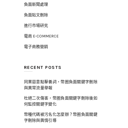
負面新聞處理
負面貼文刪除
進行市場研究
電商 E-COMMERCE
電子商務營銷
RECENT POSTS
同業惡意點擊養詞，幣圈負面關鍵字刪除
與異常流量舉報
杜絕二次傷害，幣圈負面關鍵字刪除後如
何監控關鍵字變化
幣種代碼被污名化怎麼辦？幣圈負面關鍵
字刪除與輿情引導