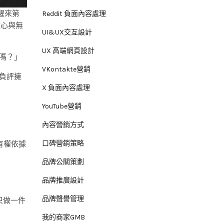
醒來第
Reddit 負面內容處理
揪心與無
UI&UX交互設計
UX 高端網頁設計
評嗎？」
VKontakte營銷
對負評擁
X 負面內容處理
YouTube營銷
內容營銷方式
口碑營銷策略
，有權依據
品牌公關策劃
品牌推廣設計
品牌聲譽管理
只做一件
我的商家GMB