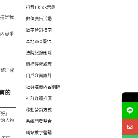
抖音TikTok營銷
這是我
數位廣告活動
數字營銷指南
「內容爭
本地SEO優化
法院紀錄刪除
版權侵權處理
下整理成
用戶介面設計
社群媒體內容刪除
察的
→
社群媒體推廣
移動營銷方式
不好」，
政治人物
系統開發整合
網站數字營銷