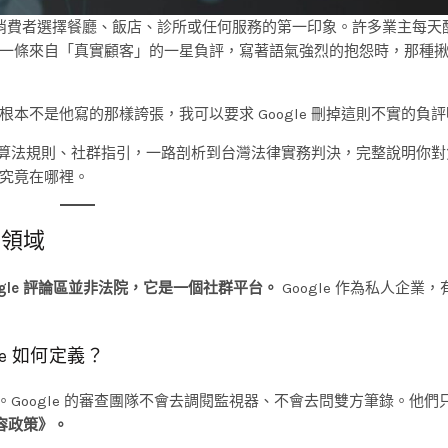
消費者選擇餐廳、飯店、診所或任何服務的第一印象。許多業主每天
一條來自「真實顧客」的一星負評，寫著語氣強烈的抱怨時，那種
本不是他寫的那樣誇張，我可以要求 Google 刪掉這則不實的負
方的演算法規則、社群指引，一路剖析到台灣法律實務判決，完整說明你
究竟在哪裡。
對領域
ogle 評論區並非法院，它是一個社群平台。
Google 作為私人企業
e 如何定義？
」。Google 的審查團隊不會去調閱監視器、不會去問雙方筆錄。他們
內容政策》。