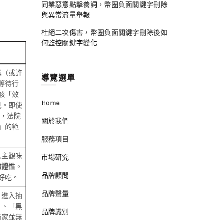
同業惡意點擊養詞，幣圈負面關鍵字刪除
與異常流量舉報
杜絕二次傷害，幣圈負面關鍵字刪除後如
何監控關鍵字變化
述（或許
導覽選單
等待行
該「效
Home
見。即使
鐘，法院
關於我們
」的範
服務項目
人主觀味
市場研究
驗證性
。
品牌顧問
好吃。
品牌聲量
，進入抽
」、「黑
品牌識別
商家並無