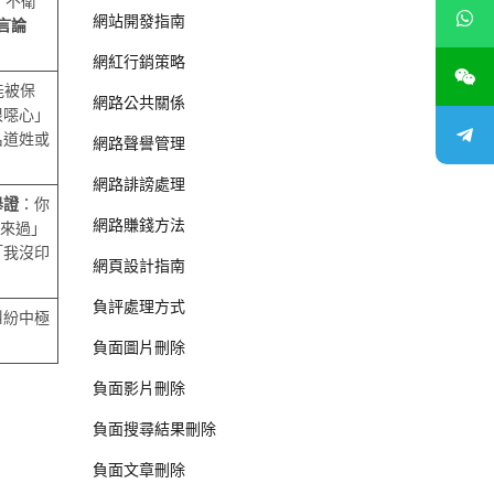
，不衛
網站開發指南
言論
網紅行銷策略
能被保
網路公共關係
很噁心」
名道姓或
網路聲譽管理
網路誹謗處理
舉證
：你
網路賺錢方法
沒來過」
「我沒印
網頁設計指南
負評處理方式
糾紛中極
負面圖片刪除
負面影片刪除
負面搜尋結果刪除
負面文章刪除