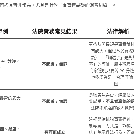
門檻其實非常高，尤其是針對「有事實基礎的消費糾紛」。
舉例
法院實務常見結果
法律解析
等待時間長短是事實陳
有誇大，但根基於實際
為）。「爛透了」是對
40 分鐘，
不起訴 / 無罪
率」的評價，屬主觀意
。」
商家證明只要等 20 分
也多認為是「合理評論
圍。
食物美味與否，純屬個
最雷的義大
不起訴 / 無罪
覺感受，
不具備真偽的
法院不能強迫客人覺得
這裡開始跳脫事實描述
象辱罵。尤其是「詐騙
團
、
黑店
、
有可能成立
店」暗示違法行為，若