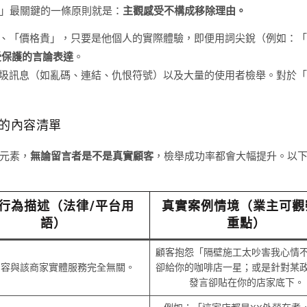
」最關鍵的一條原則就是：
主觀感受不構成移除理由。
、「價格貴」，只要是他個人的實際體驗，即便用詞尖銳（例如：「
受保護的言論表達
。
明顯的垃圾訊息（如亂碼、連結、仇恨符號）以及大量的使用者檢舉。對於
除的內容清單
元素，
無論留言者是不是真實顧客
，檢舉成功率都會大幅提升。以
行為描述（法律/平台用
真實案例情境（業主可觀
語）
重點）
顧客抱怨「隔壁施工太吵害我心情
內容與該商家實體服務完全無關。
卻給你的咖啡店一星；或是針對某
發言卻貼在你的店家底下。