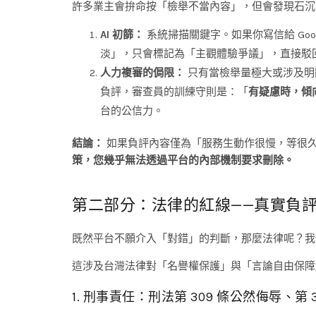
許多業主會拚命按「檢舉不當內容」，但會發現石沉
AI 初篩：
系統掃描關鍵字。如果你寫信給 Goo
淡」，只會標記為「主觀體驗爭議」，直接駁
人力複審的侷限：
只有當檢舉量極大或涉及明顯
負評，審查員的訓練守則是：「
有疑慮時，傾向保留
台的公信力。
結論：
如果負評內容僅為「服務生動作很慢，等很
策，您幾乎無法透過平台的內部機制要求刪除。
第二部分：法律的紅線——真實負
既然平台不願介入「對錯」的判斷，那麼法律呢？我們
這涉及台灣法律對「名譽權保護」與「言論自由保障
1. 刑事責任：刑法第 309 條公然侮辱、第 