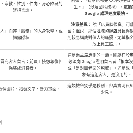
例如：「這家店都是XX外勞在煮
族、宗教、性別、性向、身心障礙的
生。」（涉及國籍歧視）。
這類
貶損言論。
Google 處理速度最快。
注意差異：
說「店員臉很臭」可
個人」而非「服務」的人身攻擊，或
留；但說「那個姓陳的胖店員長得
揭露隱私。
則較易構成對個人的騷擾，尤其指
放上員工照片。
這是業主最想刪的一類。關鍵在於
手冒充客人留言；前員工挾怨報復但
必須向 Google 證明留言者「根本
偽裝成消費者。
或「是對面老闆的親戚」。光是說
象有這組客人」是沒用的。
這類檢舉幾乎是秒刪，但真實消費
色情圖片、猥褻文字、暴力畫面。
少見。
相