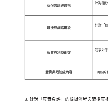
針對種
仇恨言論與歧視
針對「
騷擾與網路霸凌
競爭對
假冒與利益衝突
露骨與限制級內容
明顯的
3. 針對「真實負評」的檢舉流程與背後真