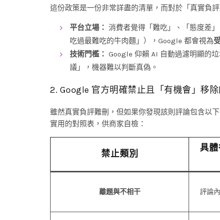
這份政策是一份非常詳盡的清單，而對於「真實負評
平台立場：
消費者覺得「難吃」、「態度差」
吃過最難吃的牛肉麵」），Google 都會視為
技術門檻：
Google 仰賴 AI 自動過濾
議」，機器難以判斷真偽。
2. Google 官方明確禁止且「有機會」移
雖然真實負評難刪，但如果你發現該則評論包含以下
實用的對照表，供商家自檢：
具體
禁止類別
離題與不相干
評論