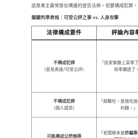
這是業主最常掛在嘴邊的提告法條。但要構成犯罪，
關鍵判準表格：可受公評之事 vs. 人身攻擊
法律構成要件
評論內容
不構成犯罪
「這家餐廳上菜等了 
(意見表達/可受公評)
效率爛透了
不構成犯罪
「超難吃，是我吃過
(個人感受)
利麵。」
「老闆根本是
詐騙集
可能構成公然侮辱