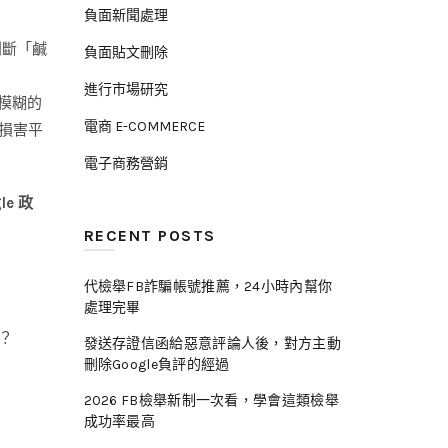
負面新聞處理
判斷「鹹
負面貼文刪除
進行市場研究
意模糊的
電商 E-COMMERCE
損害平
電子商務營銷
le 政
RECENT POSTS
代檢舉FB詐騙帳號推薦，24小時內幫你
處理完畢
？
發送存證信函給惡意評論人後，對方主動
刪除Google負評的經過
2026 FB檢舉新制一次看，學會這類檢舉
成功率最高