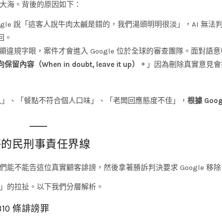
大海。背後的原因如下：
gle 說「這客人說牛肉太鹹是錯的，我們湯頭明明很淡」，AI 無法
回。
違規字眼，案件才會進入 Google 位於全球的審查團隊。面對語
內容（When in doubt, leave it up）。
」因為刪除真實意見會
久」、「餐點不符合個人口味」、「老闆回應態度不佳」，
根據 Goog
評的民刑事責任界線
能不能告這位真實顧客誹謗，然後拿著勝訴判決要求 Google 移除
」的拉扯。以下我們分層解析。
310 條誹謗罪