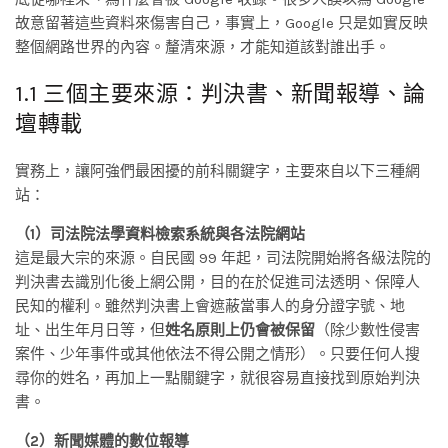
故意留著這些資料來傷害自己，事實上，Google 只是如實反映
整個網路世界的內容。釐清來源，才能知道該對誰出手。
1.1 三個主要來源：判決書、新聞報導、論
壇轉載
實務上，讓阿強們最困擾的前科關鍵字，主要來自以下三種網
站：
（1）司法院法學資料檢索系統與各法院網站
這是最大宗的來源。自民國 99 年起，司法院開始將各級法院的
判決書去識別化後上網公開，目的在於促進司法透明、保障人
民知的權利。雖然判決書上會遮蔽當事人的身分證字號、地
址、出生年月日等，但
姓名原則上仍會被保留
（除少數性侵害
案件、少年事件或其他依法不得公開之情形）。只要任何人搜
尋你的姓名，再加上一點關鍵字，就很容易直接找到原始判決
書。
（2）新聞媒體的數位報導