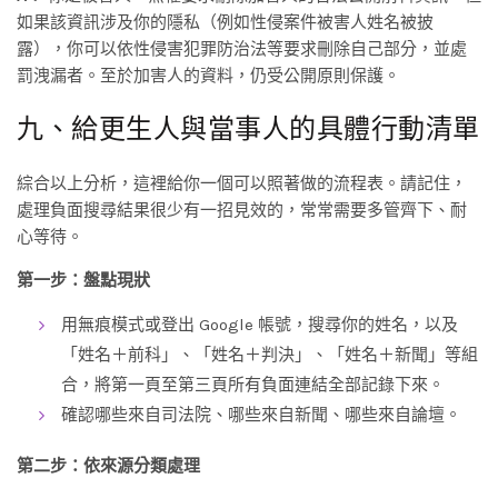
如果該資訊涉及你的隱私（例如性侵案件被害人姓名被披
露），你可以依性侵害犯罪防治法等要求刪除自己部分，並處
罰洩漏者。至於加害人的資料，仍受公開原則保護。
九、給更生人與當事人的具體行動清單
綜合以上分析，這裡給你一個可以照著做的流程表。請記住，
處理負面搜尋結果很少有一招見效的，常常需要多管齊下、耐
心等待。
第一步：盤點現狀
用無痕模式或登出 Google 帳號，搜尋你的姓名，以及
「姓名＋前科」、「姓名＋判決」、「姓名＋新聞」等組
合，將第一頁至第三頁所有負面連結全部記錄下來。
確認哪些來自司法院、哪些來自新聞、哪些來自論壇。
第二步：依來源分類處理