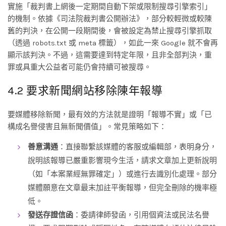
實施「裁判書上網後一定期間自動下架或限制搜尋引擎索引」
的機制。依據《司法院裁判書公開辦法》，部分較輕微或較陳
舊的判決，在公開一段期間後，會被設定為禁止搜尋引擎抓取
（透過 robots.txt 或 meta 標籤），如此一來 Google 就不會再
顯示該判決。不過，這需要達到特定年限，且非全部判決，重
罪或具重大公益者可能仍會持續可被搜尋。
4.2 要求新聞網站移除陳年報導
要媒體移除新聞，最有效的方法就是證明「報導不實」或「已
構成名譽侵害且無新聞價值」。常見策略如下：
善意溝通
：直接聯繫該媒體的客服或編輯部，表明身分，
說明該報導已嚴重影響現今生活，請求文章加上更新說明
（如「本案業經無罪確定」）或進行去識別化處理。部分
媒體願意在文章最末加註平衡報導，但完全刪除的機率極
低。
發送存證信函
：委請律師發函，引用個資法或民法名譽