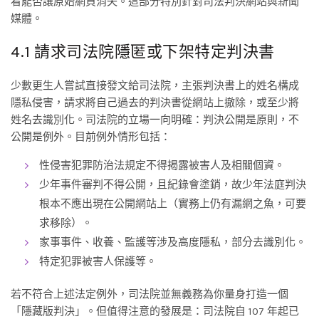
看能否讓原始網頁消失。這部分特別針對司法判決網站與新聞
媒體。
4.1 請求司法院隱匿或下架特定判決書
少數更生人嘗試直接發文給司法院，主張判決書上的姓名構成
隱私侵害，請求將自己過去的判決書從網站上撤除，或至少將
姓名去識別化。司法院的立場一向明確：判決公開是原則，不
公開是例外。目前例外情形包括：
性侵害犯罪防治法規定不得揭露被害人及相關個資。
少年事件審判不得公開，且紀錄會塗銷，故少年法庭判決
根本不應出現在公開網站上（實務上仍有漏網之魚，可要
求移除）。
家事事件、收養、監護等涉及高度隱私，部分去識別化。
特定犯罪被害人保護等。
若不符合上述法定例外，司法院並無義務為你量身打造一個
「隱藏版判決」。但值得注意的發展是：司法院自 107 年起已