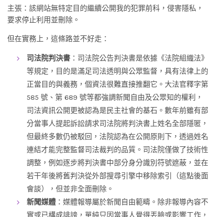
主張：該網站無特定目的繼續公開我的犯罪前科，侵害隱私，
要求停止利用並刪除。
但在實務上，這條路並不好走：
司法院判決書
：司法院公告判決書是依據《法院組織法》
等規定，目的是滿足司法透明與公眾監督，具有法律上的
正當目的與義務，個資法很難直接推翻它。大法官釋字第
585 號、第 689 號等都強調新聞自由及公眾知的權利，
司法資訊公開更被認為是民主社會的基石。數年前雖有部
分當事人提起訴訟請求司法院將判決書上姓名全部隱匿，
但最終多數仍被駁回，法院認為在公開原則下，透過姓名
連結才能完整監督司法裁判的品質。司法院僅做了技術性
調整，例如逐步將判決書中部分身分識別符號遮蔽，並在
若干年後將舊判決從外部搜尋引擎中移除索引（這點後面
會談），但並非全面刪除。
新聞媒體
：媒體報導屬於新聞自由範疇。除非報導內容不
實或已構成誹謗，單純只因當事人覺得丟臉或影響工作，