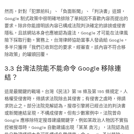
然而，針對「犯罪前科」、「負面新聞」、「判決書」這類，
Goog​​le 制式政策中很明確地排除了單純因不喜歡內容而提出的
要求。除非你能證明該內容已構成法院判決確定的誹謗或侵害
隱私，且該網站本身也應被認為違法，Google 才可能在法律風
險下採取行動。實務上，台灣律師協助當事人發函給 Google，
多半只獲得「我們已收到您的要求，經審查，該內容不符合移
除政策」的罐頭回覆。
3.3 台灣法院能不能命令 Google 移除連
結？
這是最關鍵的戰場。台灣《民法》第 18 條及第 195 條規定，人
格權受侵害時，得請求法院除去其侵害；有侵害之虞時，得請
求防止之。部分法院見解認為，搜尋引擎將已經合法的判決書
或新聞連結呈現，不構成侵害。但有少數案例中，法院曾命
Google 應移除特定搜尋建議關鍵字，例如某政治人物因不實指
控被搜尋時，Google 自動建議出現「某某 貪污」，法院認為這