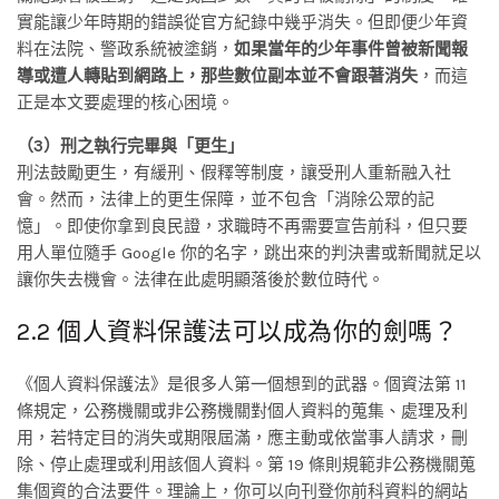
實能讓少年時期的錯誤從官方紀錄中幾乎消失。但即便少年資
料在法院、警政系統被塗銷，
如果當年的少年事件曾被新聞報
導或遭人轉貼到網路上，那些數位副本並不會跟著消失
，而這
正是本文要處理的核心困境。
（3）刑之執行完畢與「更生」
刑法鼓勵更生，有緩刑、假釋等制度，讓受刑人重新融入社
會。然而，法律上的更生保障，並不包含「消除公眾的記
憶」。即使你拿到良民證，求職時不再需要宣告前科，但只要
用人單位隨手 Google 你的名字，跳出來的判決書或新聞就足以
讓你失去機會。法律在此處明顯落後於數位時代。
2.2 個人資料保護法可以成為你的劍嗎？
《個人資料保護法》是很多人第一個想到的武器。個資法第 11
條規定，公務機關或非公務機關對個人資料的蒐集、處理及利
用，若特定目的消失或期限屆滿，應主動或依當事人請求，刪
除、停止處理或利用該個人資料。第 19 條則規範非公務機關蒐
集個資的合法要件。理論上，你可以向刊登你前科資料的網站