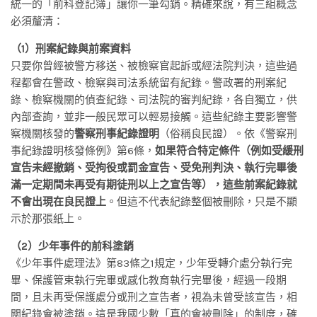
統一的「前科登記簿」讓你一筆勾銷。精確來說，有三組概念
必須釐清：
（1）刑案紀錄與前案資料
只要你曾經被警方移送、被檢察官起訴或經法院判決，這些過
程都會在警政、檢察與司法系統留有紀錄。警政署的刑案紀
錄、檢察機關的偵查紀錄、司法院的審判紀錄，各自獨立，供
內部查詢，並非一般民眾可以輕易接觸。這些紀錄主要影響警
察機關核發的
警察刑事紀錄證明
（俗稱良民證）。依《警察刑
事紀錄證明核發條例》第6條，
如果符合特定條件（例如受緩刑
宣告未經撤銷、受拘役或罰金宣告、受免刑判決、執行完畢後
滿一定期間未再受有期徒刑以上之宣告等），這些前案紀錄就
不會出現在良民證上
。但這不代表紀錄整個被刪除，只是不顯
示於那張紙上。
（2）少年事件的前科塗銷
《少年事件處理法》第83條之1規定，少年受轉介處分執行完
畢、保護管束執行完畢或感化教育執行完畢後，經過一段期
間，且未再受保護處分或刑之宣告者，視為未曾受該宣告，相
關紀錄會被塗銷。這是我國少數「真的會被刪除」的制度，確