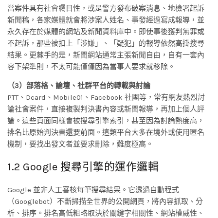
當案件具有社會矚目性，或是警方發布破案消息、地檢署起訴
新聞稿，各家媒體就會將涉案人姓名、事發經過寫成報導，並
永久存在於媒體的網站及新聞資料庫中。即使事後獲判無罪或
不起訴，那些被扣上「涉嫌」、「疑犯」的報導依然高掛搜尋
結果。更棘手的是，新聞網站通常主張新聞自由，自有一套內
容下架準則，不太可能僅僅因為當事人要求就移除。
（3）部落格、論壇、社群平台的轉載與討論
PTT、Dcard、Mobile01、Facebook 社團等，常有網友熱烈討
論社會案件，直接複製判決書內容或新聞報導，再加上個人評
論。這些頁面同樣會被搜尋引擎索引，甚至因為討論熱度高，
排名比原始判決書還要前面。這類平台大多在境外或使用匿名
機制，要找出發文者並要求刪除，難度極高。
1.2 Google 搜尋引擎的運作邏輯
Google 並非人工審核每筆搜尋結果。它透過自動程式
（Googlebot）不斷掃描全世界的公開網頁，將內容抓取、分
析、排序。排名高低粗略取決於關鍵字相關性、網站權威性、