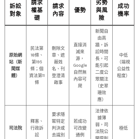
請求
劣勢
訴訟
請求
成功
權基
優勢
與風
對象
內容
機率
礎
險
新聞自
由高
直接消
牆，訴
民法第
刪除文
滅來
訟時間
原始網
18條、
章、遮
中低
源，
長，可
站（新
第195
蔽姓
（端視
Google
能引起
聞媒
條；個
名、刊
公益性
自然無
二度公
體）
資法第11
登澄清
程度）
內容可
眾關注
條
啟事
爬
（史翠
珊效
應）
法律依
要求隱
據薄
釋憲、
匿特定
若成功
弱，司
司法院
行政訴
判決或
可改變
極低
法院公
訟
去識別
通例
開原則