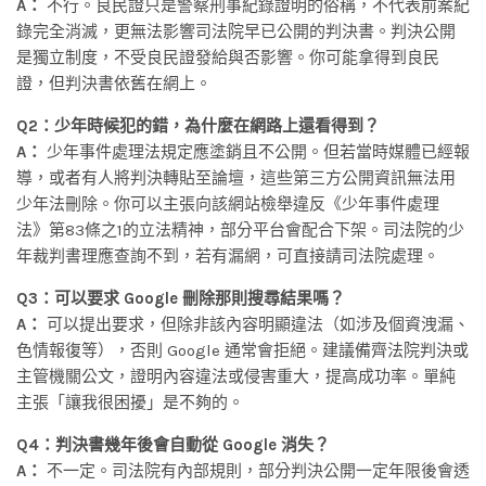
A：
不行。良民證只是警察刑事紀錄證明的俗稱，不代表前案紀
錄完全消滅，更無法影響司法院早已公開的判決書。判決公開
是獨立制度，不受良民證發給與否影響。你可能拿得到良民
證，但判決書依舊在網上。
Q2：少年時候犯的錯，為什麼在網路上還看得到？
A：
少年事件處理法規定應塗銷且不公開。但若當時媒體已經報
導，或者有人將判決轉貼至論壇，這些第三方公開資訊無法用
少年法刪除。你可以主張向該網站檢舉違反《少年事件處理
法》第83條之1的立法精神，部分平台會配合下架。司法院的少
年裁判書理應查詢不到，若有漏網，可直接請司法院處理。
Q3：可以要求 Google 刪除那則搜尋結果嗎？
A：
可以提出要求，但除非該內容明顯違法（如涉及個資洩漏、
色情報復等），否則 Google 通常會拒絕。建議備齊法院判決或
主管機關公文，證明內容違法或侵害重大，提高成功率。單純
主張「讓我很困擾」是不夠的。
Q4：判決書幾年後會自動從 Google 消失？
A：
不一定。司法院有內部規則，部分判決公開一定年限後會透