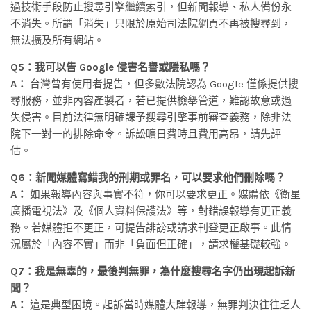
過技術手段防止搜尋引擎繼續索引，但新聞報導、私人備份永
不消失。所謂「消失」只限於原始司法院網頁不再被搜尋到，
無法擴及所有網站。
Q5：我可以告 Google 侵害名譽或隱私嗎？
A：
台灣曾有使用者提告，但多數法院認為 Google 僅係提供搜
尋服務，並非內容產製者，若已提供檢舉管道，難認故意或過
失侵害。目前法律無明確課予搜尋引擎事前審查義務，除非法
院下一對一的排除命令。訴訟曠日費時且費用高昂，請先評
估。
Q6：新聞媒體寫錯我的刑期或罪名，可以要求他們刪除嗎？
A：
如果報導內容與事實不符，你可以要求更正。媒體依《衛星
廣播電視法》及《個人資料保護法》等，對錯誤報導有更正義
務。若媒體拒不更正，可提告誹謗或請求刊登更正啟事。此情
況屬於「內容不實」而非「負面但正確」，請求權基礎較強。
Q7：我是無辜的，最後判無罪，為什麼搜尋名字仍出現起訴新
聞？
A：
這是典型困境。起訴當時媒體大肆報導，無罪判決往往乏人