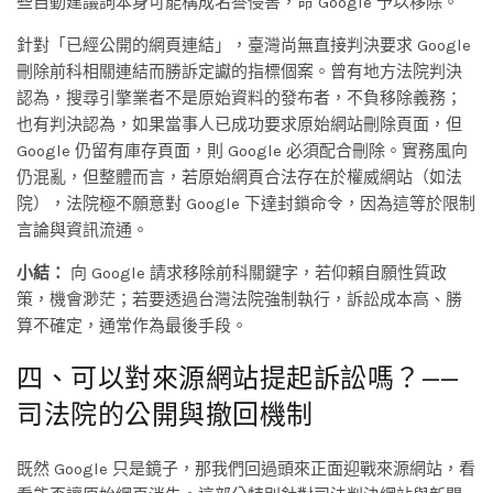
些自動建議詞本身可能構成名譽侵害，命 Google 予以移除。
針對「已經公開的網頁連結」，臺灣尚無直接判決要求 Google
刪除前科相關連結而勝訴定讞的指標個案。曾有地方法院判決
認為，搜尋引擎業者不是原始資料的發布者，不負移除義務；
也有判決認為，如果當事人已成功要求原始網站刪除頁面，但
Google 仍留有庫存頁面，則 Google 必須配合刪除。實務風向
仍混亂，但整體而言，若原始網頁合法存在於權威網站（如法
院），法院極不願意對 Google 下達封鎖命令，因為這等於限制
言論與資訊流通。
小結：
向 Google 請求移除前科關鍵字，若仰賴自願性質政
策，機會渺茫；若要透過台灣法院強制執行，訴訟成本高、勝
算不確定，通常作為最後手段。
四、可以對來源網站提起訴訟嗎？——
司法院的公開與撤回機制
既然 Google 只是鏡子，那我們回過頭來正面迎戰來源網站，看