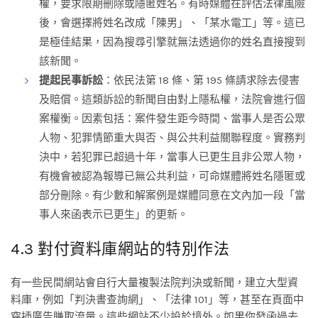
權，要求限期刪除或隱匿姓名。有時媒體在評估法律風險
後，會選擇將姓名改成「陳男」、「某水電工」等。這已
是極佳結果，因為搜尋引擎就無法透過你的姓名直接搜到
該新聞。
提起民事訴訟
：依民法第 18 條、第 195 條請求除去侵害
及賠償。這類訴訟的新聞自由對上隱私權，法院會進行個
案權衡。因素包括：案件發生距今時間、當事人是否公眾
人物、犯罪情節重大與否、與公共利益關聯程度。實務判
決中，若犯罪已超過十年，當事人已更生且非公眾人物，
有機會被認為報導已無公共利益，可命媒體將姓名隱匿或
部分刪除。有少數和解案例是媒體同意在文內加一段「當
事人來函表示已更生」的更新。
4.3 對付資料庫網站的特別作法
有一些民間網站會自行大量複製法院判決或新聞，建立大型資
料庫，例如「判決書查詢網」、「法律 101」等，甚至在頁面中
穿插廣告賺取流量。這些網站不少設於境外。如果你發函過去