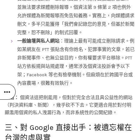
並無法要求媒體刪除報導。個資法第 9 條第 2 項也例外
允許媒體為新聞報導而免告知義務。實務上，向媒體請求
刪文，多半只能獲得「我們會記錄您的意見，但基於新聞
完整，恕不刪除」的制式回覆。
一般論壇與私人網站
：理論上最有可能成立刪除請求。例
如某網友在 PTT 張貼含有你姓名、犯罪事實的文章，若已
非新聞事件、也無公益目的，你有權要求平台移除。PTT
站方依板規與站規處理，通常涉及個資法投訴會予以下
架；Facebook 等也有檢舉機制。但麻煩在於跨國平台或
內容農場，很難有效執行。
小結：
個資法這把劍能用，但對於完全合法且具公益性的網站
（判決資料庫、新聞），幾乎砍不下去。它更適合用於對付明
顯濫用個資的私人洩漏行為，而非系統性的公開紀錄。
三、對 Google 直接出手：被遺忘權在
台灣的虛與實