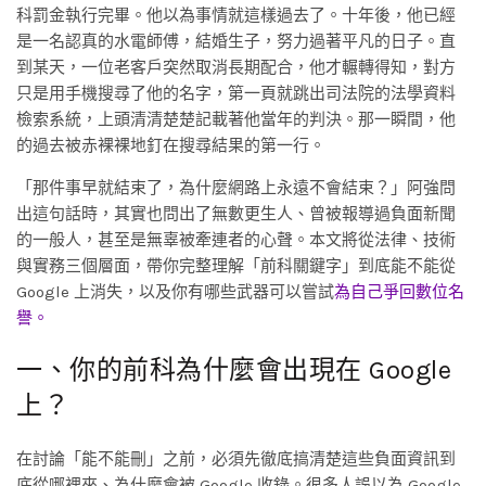
科罰金執行完畢。他以為事情就這樣過去了。十年後，他已經
是一名認真的水電師傅，結婚生子，努力過著平凡的日子。直
到某天，一位老客戶突然取消長期配合，他才輾轉得知，對方
只是用手機搜尋了他的名字，第一頁就跳出司法院的法學資料
檢索系統，上頭清清楚楚記載著他當年的判決。那一瞬間，他
的過去被赤裸裸地釘在搜尋結果的第一行。
「那件事早就結束了，為什麼網路上永遠不會結束？」阿強問
出這句話時，其實也問出了無數更生人、曾被報導過負面新聞
的一般人，甚至是無辜被牽連者的心聲。本文將從法律、技術
與實務三個層面，帶你完整理解「前科關鍵字」到底能不能從
Google 上消失，以及你有哪些武器可以嘗試
為自己爭回數位名
譽。
一、你的前科為什麼會出現在 Google
上？
在討論「能不能刪」之前，必須先徹底搞清楚這些負面資訊到
底從哪裡來、為什麼會被 Google 收錄。很多人誤以為 Google