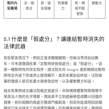
製的內
法、個
頁，提
刑事壓
查，網
變動大
容農場
資法
告侵權
力
域不斷
更換
5.1 什麼是「假處分」？讓連結暫時消失的
法律武器
有些緊急情況下，例如正值求職關鍵期，你無法等待訴訟數
年，可考慮聲請民事「定暫時狀態假處分」或「假處分」。這
是一種暫時性的保全程序，請法院先命 Google 或新聞網站暫時
將特定內容下架或停止搜尋顯示，直到本案訴訟終結。法院會
審酌聲請人是否有重大損害急迫性，以及權衡雙方利益。
過去有案例成功讓法院裁定假處分，命新聞媒體暫時將報導中
某政治人物的名字隱匿，理由是不立刻遮蔽將造成難以回復的
損害。前科相關的假處分聲請門檻較高，但若你能證明因該關
鍵字已失去特定工作或遭受騷擾，仍有機會說服法官。聲請時