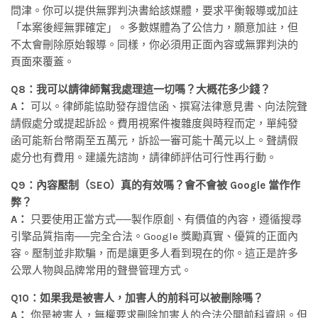
問津。你可以提供無罪判決書給該媒體，要求平衡報導或加註
「本案後經無罪確定」。多數媒體為了公信力，願意加註，但
不太會刪除原始報導。同樣，你必須用正面內容或無罪判決的
頁面來覆蓋。
Q8：我可以請律師幫我處理這一切嗎？大概花多少錢？
A：
可以。律師能協助發存證信函、撰寫法律意見書、向法院聲
請假處分或提起訴訟。費用視案件複雜度與時程而定，單純發
函可能新台幣兩至五萬元，訴訟一審可能十萬元以上。聲請假
處分也有費用。建議先諮詢，請律師評估可行性再行動。
Q9：內容壓制（SEO）真的有效嗎？會不會被 Google 當作作
弊？
A：
只要使用正當方式──製作原創、有價值的內容，遵循搜尋
引擎品質指南──完全合法。Google 獎勵真實、優質的正面內
容。壓制並非欺騙，而是讓更多人看到現在的你。這正是許多
公眾人物與品牌常用的聲譽管理方式。
Q10：如果我是被害人，加害人的前科可以被刪除嗎？
A：
你是被害人，無權要求刪除加害人的合法公開前科資訊。但