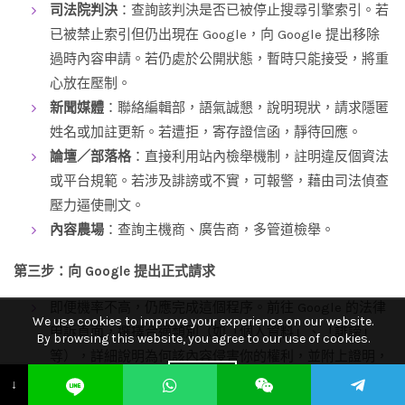
司法院判決
：查詢該判決是否已被停止搜尋引擎索引。若
已被禁止索引但仍出現在 Google，向 Google 提出移除
過時內容申請。若仍處於公開狀態，暫時只能接受，將重
心放在壓制。
新聞媒體
：聯絡編輯部，語氣誠懇，說明現狀，請求隱匿
姓名或加註更新。若遭拒，寄存證信函，靜待回應。
論壇／部落格
：直接利用站內檢舉機制，註明違反個資法
或平台規範。若涉及誹謗或不實，可報警，藉由司法偵查
壓力逼使刪文。
內容農場
：查詢主機商、廣告商，多管道檢舉。
第三步：向 Google 提出正式請求
即便機率不高，仍應完成這個程序。前往 Google 的法律
We use cookies to improve your experience on our website.
申訴頁面，選擇合適類別（如「個人資料」、「誹謗」
By browsing this website, you agree to our use of cookies.
等），詳細說明為何該內容侵害你的權利，並附上證明，
ACCEPT
如良民證、更生證明、部分去識別化的公文等。
↓
若被駁回，不急，留待後續訴訟中作為「已窮盡其他救