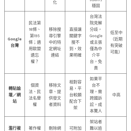
化
穩固
台灣法
民法第
院見解
18條、
移除搜
直接讓
分歧，
低至中
第195
尋引擎
關鍵字
Google
Google
（近期
條；適
中的特
搜不
或主張
台灣
有突破
用歐盟
定網址
到，效
僅為中
可能）
遺忘
連結
果明確
介平
權？
台，免
責
如果平
相對容
個資
移除文
台不
轉貼論
易，平
法、民
章、提
理，需
壇／網
台較願
中高
法名譽
供發文
跨國訴
站
配合下
權
者資料
訟，成
架
本驚人
架站者
濫行複
著作權
刪除網
可附加
難以追