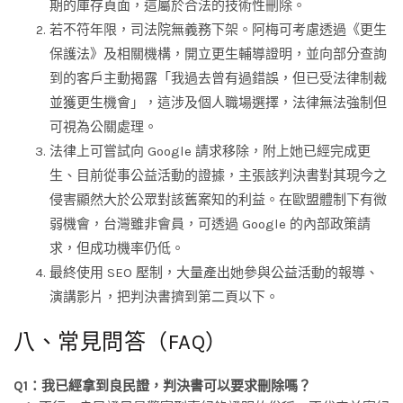
期的庫存頁面，這屬於合法的技術性刪除。
若不符年限，司法院無義務下架。阿梅可考慮透過《更生
保護法》及相關機構，開立更生輔導證明，並向部分查詢
到的客戶主動揭露「我過去曾有過錯誤，但已受法律制裁
並獲更生機會」，這涉及個人職場選擇，法律無法強制但
可視為公關處理。
法律上可嘗試向 Google 請求移除，附上她已經完成更
生、目前從事公益活動的證據，主張該判決書對其現今之
侵害顯然大於公眾對該舊案知的利益。在歐盟體制下有微
弱機會，台灣雖非會員，可透過 Google 的內部政策請
求，但成功機率仍低。
最終使用 SEO 壓制，大量產出她參與公益活動的報導、
演講影片，把判決書擠到第二頁以下。
八、常見問答（FAQ）
Q1：我已經拿到良民證，判決書可以要求刪除嗎？