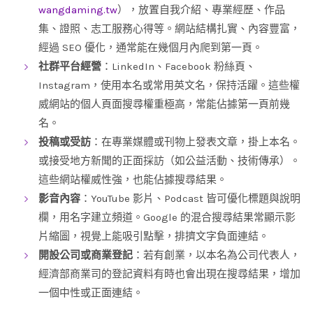
wangdaming.tw
），放置自我介紹、專業經歷、作品
集、證照、志工服務心得等。網站結構扎實、內容豐富，
經過 SEO 優化，通常能在幾個月內爬到第一頁。
社群平台經營
：LinkedIn、Facebook 粉絲頁、
Instagram，使用本名或常用英文名，保持活躍。這些權
威網站的個人頁面搜尋權重極高，常能佔據第一頁前幾
名。
投稿或受訪
：在專業媒體或刊物上發表文章，掛上本名。
或接受地方新聞的正面採訪（如公益活動、技術傳承）。
這些網站權威性強，也能佔據搜尋結果。
影音內容
：YouTube 影片、Podcast 皆可優化標題與說明
欄，用名字建立頻道。Google 的混合搜尋結果常顯示影
片縮圖，視覺上能吸引點擊，排擠文字負面連結。
開設公司或商業登記
：若有創業，以本名為公司代表人，
經濟部商業司的登記資料有時也會出現在搜尋結果，增加
一個中性或正面連結。