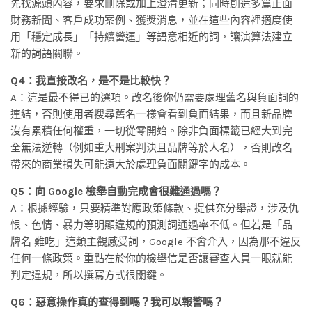
先找源頭內容，要求刪除或加上澄清更新；同時創造多篇正面
財務新聞、客戶成功案例、獲獎消息，並在這些內容裡適度使
用「穩定成長」「持續營運」等語意相近的詞，讓演算法建立
新的詞語關聯。
Q4：我直接改名，是不是比較快？
A：這是最不得已的選項。改名後你仍需要處理舊名與負面詞的
連結，否則使用者搜尋舊名一樣會看到負面結果，而且新品牌
沒有累積任何權重，一切從零開始。除非負面標籤已經大到完
全無法逆轉（例如重大刑案判決且品牌等於人名），否則改名
帶來的商業損失可能遠大於處理負面關鍵字的成本。
Q5：向 Google 檢舉自動完成會很難通過嗎？
A：根據經驗，只要精準對應政策條款、提供充分舉證，涉及仇
恨、色情、暴力等明顯違規的預測詞通過率不低。但若是「品
牌名 難吃」這類主觀感受詞，Google 不會介入，因為那不違反
任何一條政策。重點在於你的檢舉信是否讓審查人員一眼就能
判定違規，所以撰寫方式很關鍵。
Q6：惡意操作真的查得到嗎？我可以報警嗎？