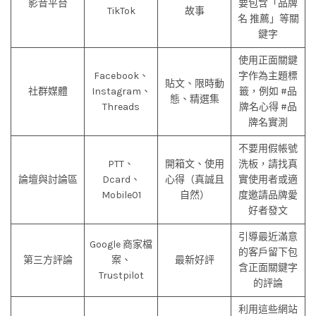
影音平台
要包含「品牌
TikTok
故事
名 推薦」等關
鍵字
使用正面關鍵
Facebook、
字作為主題標
貼文、限時動
社群媒體
Instagram、
籤，例如 #品
態、精選集
Threads
牌名心得 #品
牌名實測
不要用假帳號
PTT、
開箱文、使用
洗板，請找真
論壇與討論區
Dcard、
心得（真誠且
實使用者或適
Mobile01
自然）
度邀請品牌愛
好者發文
引導最近滿意
Google 商家檔
的客戶留下包
第三方評論
案、
最新好評
含正面關鍵字
Trustpilot
的評論
利用這些網站