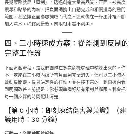
長期策略就是「壓制」。透過創造大量高品質、正面、被高度
搜尋和點擊的內容，把負面詞擠出自動完成和相關搜尋的熱門
範圍，甚至讓正面聯想詞取而代之。這就像在一杯墨汁裡不斷
加入清水，稀釋到最後，肉眼根本看不到黑。
四、三小時速成方案：從監測到反制的
完整工作流
下面這套流程，是我們團隊在多次危機處理中精煉出來的。你
不一定能在三小時內讓所有負面詞完全消失，但可以三小時內
啟動最關鍵、最具決定性的行動，並在接下來的一到兩週內看
到明顯改善。前提是：你必須準備好所有素材與權限。我會把
每一個步驟的時間配比清楚。
【第 0 小時：即刻凍結傷害與蒐證】（建
議用時：30 分鐘）
行動一：全面截圖並記錄