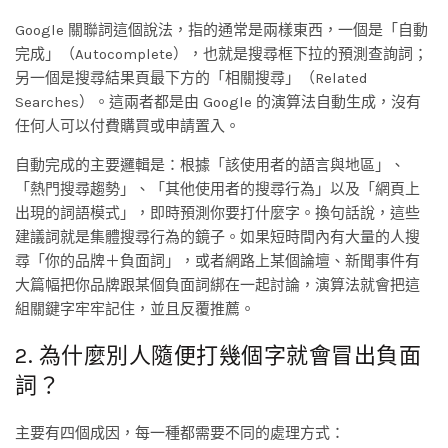
Google 關聯詞這個說法，指的通常是兩樣東西，一個是「自動
完成」（Autocomplete），也就是搜尋框下拉的預測查詢詞；
另一個是搜尋結果頁最下方的「相關搜尋」（Related
Searches）。這兩者都是由 Google 的演算法自動生成，沒有
任何人可以付費購買或申請置入。
自動完成的主要邏輯是：根據「該使用者的語言與地區」、
「熱門搜尋趨勢」、「其他使用者的搜尋行為」以及「網頁上
出現的詞語模式」，即時預測你要打什麼字。換句話說，這些
建議詞就是集體搜尋行為的鏡子。如果短時間內有大量的人搜
尋「你的品牌＋負面詞」，或者網路上某個論壇、新聞事件有
大篇幅把你品牌跟某個負面詞綁在一起討論，演算法就會把這
組關鍵字牢牢記住，並且反覆推薦。
2. 為什麼別人隨便打幾個字就會冒出負面
詞？
主要有四個成因，每一種都需要不同的處理方式：