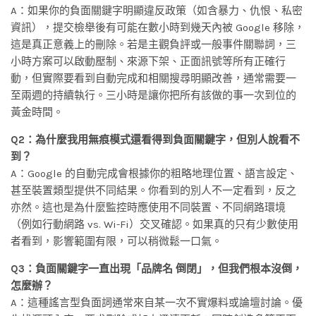
A：如果你的負面關鍵字明顯違反政策（如含暴力、仇恨、私密
資訊），提交檢舉後有可能在數小時到幾天內被 Google 移除，
這是真正意義上的刪除。若是主觀負評或一般事件關聯詞，三
小時方案可以啟動壓制、來源下架、正面訊號等所有正確行
動，但實際要看到自動完成和相關搜尋明顯改善，通常需要一
至兩週的持續執行。三小時是讓你把所有該做的事一次到位的
黃金時間。
Q2：為什麼我用無痕模式還看得到負面關鍵字，但別人說看不
到？
A：Google 的自動完成會根據你的粗略地理位置、語言設定、
甚至裝置類型提供不同結果。你看到的別人不一定看到，反之
亦然。這也是為什麼監控時應使用不同裝置、不同網路環境
（例如行動網路 vs. Wi-Fi）交叉確認。如果真的只有少數使用
者看到，影響範圍有限，可以稍微鬆一口氣。
Q3：負面關鍵字一直出現「品牌名 倒閉」，但我們根本沒倒，
怎麼辦？
A：這種謠言型負面詞通常來自某一次不實爆料或論壇討論。優