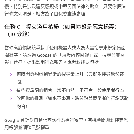
慢，特別是涉及違反版規或中華民國法律的貼文，只要你把法
律條文列清楚，站方為了自保會盡速處理。
任務 C：提交濫用檢舉（如果懷疑是惡意操弄）
（10 分鐘）
當你高度懷疑競爭對手使用機器人或人為大量搜尋來綁定負面
關鍵字，請透過 Google 的「垃圾內容回報」或「搜尋品質回
報」管道，提出濫用行為報告。說明敘述要包括：
何時開始觀察到異常的搜尋量上升（最好附搜尋趨勢截
圖）
這些搜尋詞的組合非常不自然，不符合一般使用者行為
說明你的推測（如水軍來源、時間點與競爭者的行銷活動
吻合）
Google 會針對自動化查詢行為進行審查，有機會關聯到特定濫
用帳號並調整訊號權重。