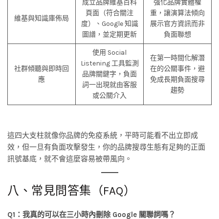
成立品牌維基百科
強化品牌實體權
頁面（符合關注
重，讓演算法傾向
維基與知識庫佈局
度）、Google 知識
展示官方資訊而非
圖譜，並定期更新
負面聯想
使用 Social
在第一時間化解潛
Listening 工具監測
社群傾聽與即時回
在的公關事件，避
品牌關鍵字，負面
應
免成長期負面搜尋
詞一出現就由客服
趨勢
或公關介入
這四大支柱就像你品牌的免疫系統，平時可能看不出立即成
效，但一旦有負面攻擊發生，你的品牌搜尋生態有足夠的正面
訊號基底，就不會這麼容易被帶風向。
八、常見問答集（FAQ）
Q1：我真的可以在三小時內刪除 Google 關聯詞嗎？