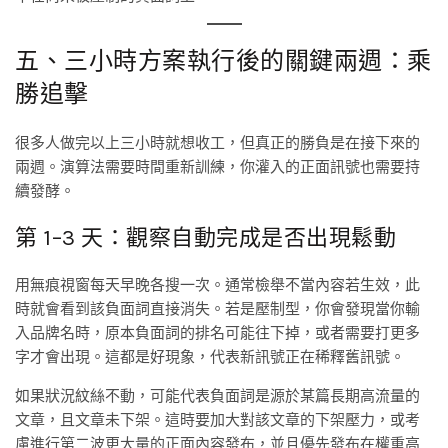
五、三小時方案執行後的關鍵兩週：乘
勝追擊
很多人做完以上三小時就想收工，但真正的勝負是在接下來的
兩週。演算法需要時間重新訓練，你灌入的正面訊號也需要持
續發酵。
第 1–3 天：觀察自動完成是否出現鬆動
用無痕視窗每天早晚各搜一次。通常檢舉不當內容若生效，此
時就會看到該負面詞直接消失。若是壓制型，你會發現當你輸
入品牌名時，原本負面詞的排名可能往下掉，或者需要打更多
字才會出現。這都是好現象，代表新訊號正在稀釋舊訊號。
如果狀況紋絲不動，可能代表負面詞是源於某篇長期高流量的
文章，且文章未下架。這時要加大對該文章的下架壓力，或考
慮進行第二波更大量的正面內容發布，並且優先發布在權重高