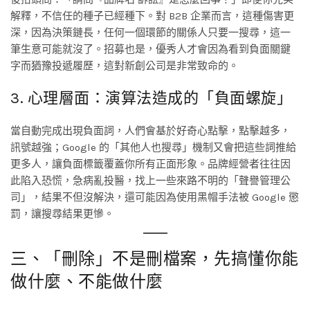
解釋，不信任的種子已經種下。對 B2B 企業而言，這種傷害更
深，因為決策鏈長，任何一個環節的關係人只要一搜尋，這一
筆生意可能就沒了。招募也是，優秀人才會因為看到負面關鍵
字而猶豫投遞履歷，這對新創公司是非常致命的。
3. 心理層面：演算法造成的「負面螺旋」
當自動完成出現負面詞，人們會基於好奇心點擊，點擊越多，
訊號越強；Google 的「其他人也搜尋」機制又會把這些詞推給
更多人，讓負面標籤覆蓋你所有正面形象。品牌經營者往往因
此陷入恐慌，急病亂投醫，找上一些來路不明的「聲譽管理公
司」，結果不但沒解決，還可能因為使用黑帽手法被 Google 懲
罰，讓搜尋結果更慘。
三、「刪除」不是刪檔案，先搞懂你能
做什麼、不能做什麼