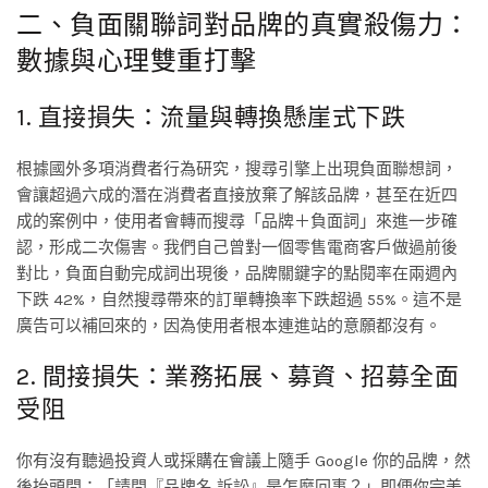
二、負面關聯詞對品牌的真實殺傷力：
數據與心理雙重打擊
1. 直接損失：流量與轉換懸崖式下跌
根據國外多項消費者行為研究，搜尋引擎上出現負面聯想詞，
會讓超過六成的潛在消費者直接放棄了解該品牌，甚至在近四
成的案例中，使用者會轉而搜尋「品牌＋負面詞」來進一步確
認，形成二次傷害。我們自己曾對一個零售電商客戶做過前後
對比，負面自動完成詞出現後，品牌關鍵字的點閱率在兩週內
下跌 42%，自然搜尋帶來的訂單轉換率下跌超過 55%。這不是
廣告可以補回來的，因為使用者根本連進站的意願都沒有。
2. 間接損失：業務拓展、募資、招募全面
受阻
你有沒有聽過投資人或採購在會議上隨手 Google 你的品牌，然
後抬頭問：「請問『品牌名 訴訟』是怎麼回事？」即便你完美