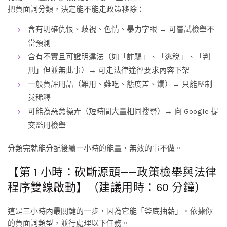
把負面詞分類，決定能不能走政策移除：
含有明確仇恨、歧視、色情、暴力字眼 → 可嘗試檢舉不
當預測
含有不實且可證明違法（如「詐騙」、「逃稅」、「判
刑」但並無此事）→ 可走法律途徑要求內容下架
一般負評用語（難用、難吃、態度差、爛）→ 只能壓制
與稀釋
可能為惡意操弄（短時間大量相同搜尋）→ 向 Google 提
交濫用檢舉
分類完就能分配後續一小時的能量，無效的事不做。
【第 1 小時：砍斷源頭——政策檢舉與法律
程序雙線啟動】（建議用時：60 分鐘）
這是三小時內最關鍵的一步，因為它能「釜底抽薪」。依據你
的負面詞類型，並行處理以下任務。