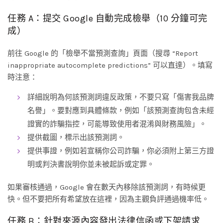
任務 A：提交 Google 自動完成檢舉（10 分鐘可完
成）
前往 Google 的「檢舉不當預測查詢」頁面（搜尋 “Report
inappropriate autocomplete predictions” 可以直達）。填寫
時注意：
詳細說明為何該預測詞違反政策，不要只寫「傷害我品牌
名譽」。要對應到具體條款，例如「該預測查詢包含未經
證實的詐騙指控，可能導致使用者混淆與財務風險」。
提供截圖，標示出該預測詞。
提供事證，例如若宣稱你公司詐騙，你必須附上第三方證
明或判決書說明你並未被起訴或定罪。
如果審核通過，Google 會在數天內移除該預測詞，有時候更
快。但不要把所有希望放在這裡，因為主觀負評通過機率低。
任務 B：針對來源內容發出法律信函或下架請求