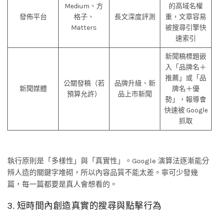
Medium、方
的高域名權
發佈平台
格子、
長文深度評測
重，文章容易
Matters
被搜尋引擎快
速索引
新聞稿標題嵌
入「品牌名＋
推薦」或「品
公關發稿（若
品牌升級、新
新聞媒體
牌名＋優
預算允許）
品上市新聞
勢」，報導會
快速被 Google
抓取
執行原則是「多樣性」與「真實性」。Google 演算法逐漸能分
辨人造的關鍵字堆砌，所以內容品質不能太差。寧可少發幾
篇，每一篇都要是真人會想看的。
3. 短時間內創造真實的搜尋與點擊行為