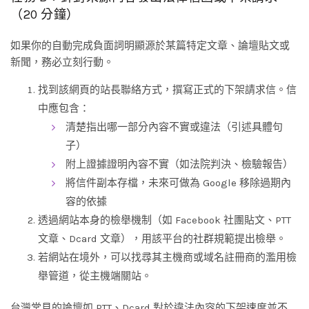
（20 分鐘）
如果你的自動完成負面詞明顯源於某篇特定文章、論壇貼文或
新聞，務必立刻行動。
找到該網頁的站長聯絡方式，撰寫正式的下架請求信。信
中應包含：
清楚指出哪一部分內容不實或違法（引述具體句
子）
附上證據證明內容不實（如法院判決、檢驗報告）
將信件副本存檔，未來可做為 Google 移除過期內
容的依據
透過網站本身的檢舉機制（如 Facebook 社團貼文、PTT
文章、Dcard 文章），用該平台的社群規範提出檢舉。
若網站在境外，可以找尋其主機商或域名註冊商的濫用檢
舉管道，從主機端關站。
台灣常見的論壇如 PTT、Dcard 對於違法內容的下架速度並不