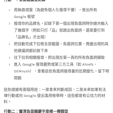
用無痕視窗（為避免個人化搜尋干擾），登出所有
Google 帳號
搜尋你的品牌名，記錄下第一個出現負面詞時你總共輸入
了幾個字（例如只打「品」就跳出負面詞，還是要打到
「品牌名」才出現）
把自動完成下拉框全部截圖，負面詞位置、周邊出現的其
他建議詞都記錄下來
往下拉到相關搜尋，把出現在第一頁的所有負面詞擷取
進入 Google 搜尋趨勢或第三方工具（如 Ahrefs、
SEMrush），查看這些負面詞搜尋量的近期變化，留下時
間戳
這些證據有兩個用途：一是拿來判斷成因，二是未來如果有法
律行動或向 Google 提出濫用檢舉時，這些都是有公信力的材
料。
行動二：釐清負面關鍵字是哪一種類型