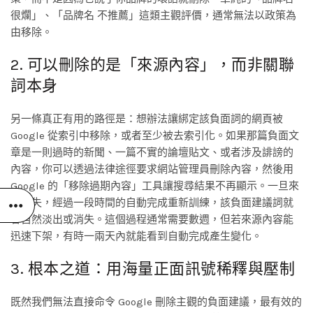
很爛」、「品牌名 不推薦」這類主觀評價，通常無法以政策為
由移除。
2. 可以刪除的是「來源內容」，而非關聯
詞本身
另一條真正有用的路徑是：想辦法讓綁定該負面詞的網頁被
Google 從索引中移除，或者至少被去索引化。如果那篇負面文
章是一則過時的新聞、一篇不實的論壇貼文、或者涉及誹謗的
內容，你可以透過法律途徑要求網站管理員刪除內容，然後用
Google 的「移除過期內容」工具讓搜尋結果不再顯示。一旦來
源消失，經過一段時間的自動完成重新訓練，該負面建議詞就
會自然淡出或消失。這個過程通常需要數週，但若來源內容能
迅速下架，有時一兩天內就能看到自動完成產生變化。
3. 根本之道：用海量正面訊號稀釋與壓制
既然我們無法直接命令 Google 刪除主觀的負面建議，最有效的