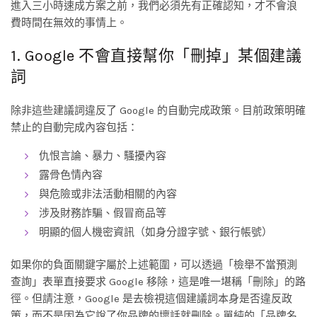
進入三小時速成方案之前，我們必須先有正確認知，才不會浪
費時間在無效的事情上。
1. Google 不會直接幫你「刪掉」某個建議
詞
除非這些建議詞違反了 Google 的自動完成政策。目前政策明確
禁止的自動完成內容包括：
仇恨言論、暴力、騷擾內容
露骨色情內容
與危險或非法活動相關的內容
涉及財務詐騙、假冒商品等
明顯的個人機密資訊（如身分證字號、銀行帳號）
如果你的負面關鍵字屬於上述範圍，可以透過「檢舉不當預測
查詢」表單直接要求 Google 移除，這是唯一堪稱「刪除」的路
徑。但請注意，Google 是去檢視這個建議詞本身是否違反政
策，而不是因為它說了你品牌的壞話就刪除。單純的「品牌名