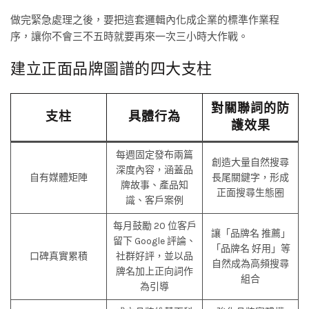
做完緊急處理之後，要把這套邏輯內化成企業的標準作業程
序，讓你不會三不五時就要再來一次三小時大作戰。
建立正面品牌圖譜的四大支柱
對關聯詞的防
支柱
具體行為
護效果
每週固定發布兩篇
創造大量自然搜尋
深度內容，涵蓋品
自有媒體矩陣
長尾關鍵字，形成
牌故事、產品知
正面搜尋生態圈
識、客戶案例
每月鼓勵 20 位客戶
讓「品牌名 推薦」
留下 Google 評論、
「品牌名 好用」等
口碑真實累積
社群好評，並以品
自然成為高頻搜尋
牌名加上正向詞作
組合
為引導