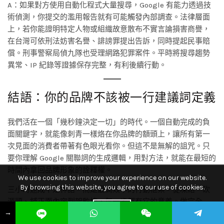
A：如果對方使用自動化程式大量搜尋，Google 有能力透過技
術偵測，你提交的濫用報告就有可能觸發內部調查。法律層面
上，若你能證明特定人物或組織故意散布不實言論損害商譽，
在台灣可依刑法妨害名譽、誹謗罪提出告訴，同時提起民事賠
償。刑事警察局偵九隊也受理網路犯罪案件。平時將搜尋趨勢
異常、IP 紀錄等證據保存完整，有利後續行動。
結語：你的品牌不該被一行建議詞定義
我們活在一個「幾秒鐘決定一切」的時代。一個自動完成的負
面關鍵字，就能像刺青一樣烙在你品牌的額頭上，讓所有第一
次見面的消費者帶著有色眼光看你。但這不是無解的詛咒。只
要你理解 Google 關聯詞的生成邏輯，用對方法，就能在最短的
時間內拿回品牌形象的詮釋權。
We use cookies to improve your experience on our website.
By browsing this website, you agree to our use of cookies.
三小時速成不是神話，而是最高效率的行動框架。從凍結、砍
源頭、鋪正面內容到架監控，每一步都有它的意義。做完全
ACCEPT
→
套，你不再是無助的受害者，而是有能力掌握數位足跡的品牌