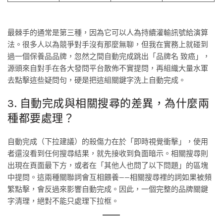
最棘手的通常是第三種，因為它可以人為持續灌輸訊號給演算
法。很多人以為競爭對手沒有那麼無聊，但我在實務上就碰到
過一個保養品品牌，忽然之間自動完成跳出「品牌名 致癌」，
源頭來自對手在各大發問平台散佈不實提問，再組織大量水軍
去點擊這些疑問句，硬是把這組關鍵字洗上自動完成。
3. 自動完成與相關搜尋的差異，為什麼兩
種都要處理？
自動完成（下拉建議）的殺傷力在於「即時視覺衝擊」，使用
者還沒看到任何搜尋結果，就先接收到負面暗示。相關搜尋則
出現在頁面最下方，或者在「其他人也問了以下問題」的區塊
中提問。這兩種關聯詞會互相餵養——相關搜尋裡的詞如果被頻
繁點擊，會反過來影響自動完成。因此，一個完整的品牌關鍵
字清理，絕對不能只處理下拉框。