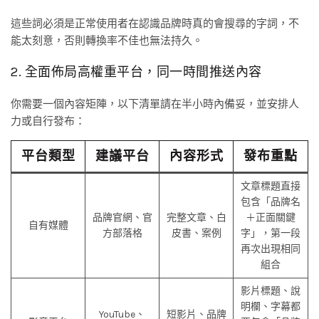
這些詞必須是正常使用者在認識品牌時真的會搜尋的字詞，不
能太刻意，否則轉換率不佳也無法持久。
2. 全面佈局高權重平台，同一時間推送內容
你需要一個內容矩陣，以下清單請在半小時內備妥，並安排人
力或自行發布：
平台類型
建議平台
內容形式
發布重點
文章標題直接
包含「品牌名
品牌官網、官
完整文章、白
＋正面關鍵
自有媒體
方部落格
皮書、案例
字」，第一段
再次出現相同
組合
影片標題、說
明欄、字幕都
YouTube、
短影片、品牌