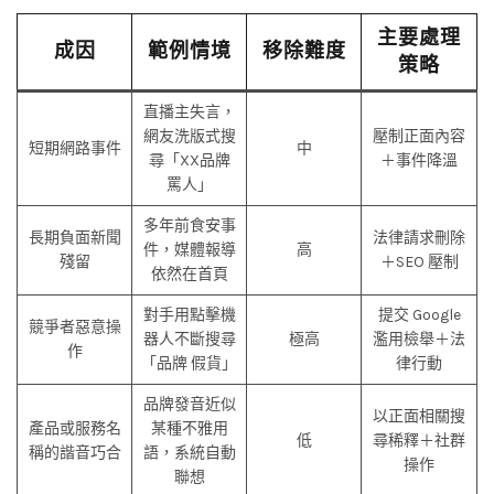
主要處理
成因
範例情境
移除難度
策略
直播主失言，
網友洗版式搜
壓制正面內容
短期網路事件
中
尋「XX品牌
＋事件降溫
罵人」
多年前食安事
長期負面新聞
法律請求刪除
件，媒體報導
高
殘留
＋SEO 壓制
依然在首頁
對手用點擊機
提交 Google
競爭者惡意操
器人不斷搜尋
極高
濫用檢舉＋法
作
「品牌 假貨」
律行動
品牌發音近似
以正面相關搜
產品或服務名
某種不雅用
低
尋稀釋＋社群
稱的諧音巧合
語，系統自動
操作
聯想