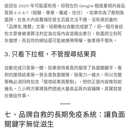
這招在 2020 年可能還有用，但現在的 Google 極度重視內容品
質與 E-E-A-T（經驗、專業、權威、信任）。如果你為了壓制負
面詞，在各大內容農場狂發五百篇文法不通、沒有資訊量的
「品牌名 推薦」文章，短期看似自動完成變了，但一個月後這
些文章會被演算法判定為垃圾內容並踢出索引，負面詞立刻死
灰復燃，而且你的網站還可能被連帶降權。後果得不償失。
3. 只看下拉框，不管搜尋結果頁
自動完成只是第一關，如果使用者真的搜尋了負面關鍵字，看
到的搜尋結果第一頁全是負面報導，殺傷力一樣大。所以完整
策略必須同時包含「搜尋結果頁壓制」，把你正面內容推到前
幾名。三小時方案裡我們透過大量高品質內容鋪陳，其實就是
在做這件事。
七、品牌自救的長期免疫系統：讓負面
關鍵字無從滋生