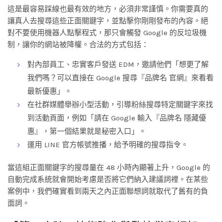
這是最容易踩線也最有效的地方，必須非常謹慎。你需要真的
讓真人去搜尋這些正面關鍵字，並點擊你剛剛發布的內容。絕
對不要使用機器人點擊程式，那只會觸發 Google 的反垃圾機
制，讓你的網站被降權。合法的方式包括：
對內部員工、忠實客戶發送 EDM，邀請他們「想更了解
我們嗎？可以直接在 Google 搜尋『品牌名 官網』來看看
最新優惠」。
在社群媒體舉辦小型活動，引導粉絲搜尋特定關鍵字來找
到活動頁面，例如「請在 Google 輸入『品牌名 隱藏優
惠』，第一個結果就是秘密入口」。
運用 LINE 官方帳號推播，給予明確的搜尋指令。
當這組正面關鍵字的搜尋量在 48 小時內顯著上升，Google 的
自動完成系統就會開始考慮是否將它們納入建議詞裡。在某些
案例中，我們確實看到兩天之內正面聯想詞就取代了舊有的負
面詞。