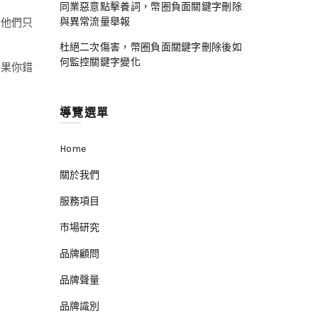
同業惡意點擊養詞，幣圈負面關鍵字刪除
與異常流量舉報
。他們只
杜絕二次傷害，幣圈負面關鍵字刪除後如
何監控關鍵字變化
如果你錯
導覽選單
Home
關於我們
服務項目
市場研究
品牌顧問
品牌聲量
品牌識別