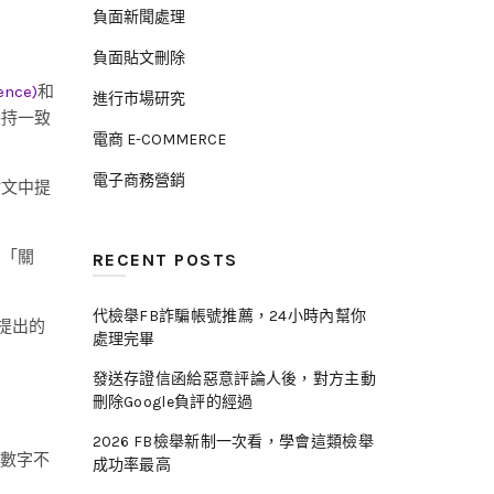
負面新聞處理
負面貼文刪除
nce)
和
進行市場研究
保持一致
電商 E-COMMERCE
電子商務營銷
貼文中提
的「關
RECENT POSTS
代檢舉FB詐騙帳號推薦，24小時內幫你
提出的
處理完畢
發送存證信函給惡意評論人後，對方主動
刪除Google負評的經過
2026 FB檢舉新制一次看，學會這類檢舉
。數字不
成功率最高