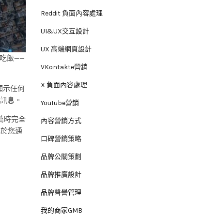
Reddit 負面內容處理
UI&UX交互設計
UX 高端網頁設計
吃飯——
VKontakte營銷
X 負面內容處理
顯示任何
面訊息。
YouTube營銷
薦時完全
內容營銷方式
基於您通
口碑營銷策略
品牌公關策劃
品牌推廣設計
品牌聲譽管理
我的商家GMB