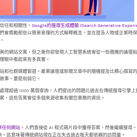
信任和相關性。
Google的搜尋生成體驗 (Search Generative Experie
文字。它們會獎勵那些以簡單易懂的方式解釋概念，並在提及人物或企業時
。
美的網站文案，但之後你卻發現人工智慧系統會從一些隨機的論壇
理眼中看起來有多真實。
站和社群媒體管道。產業論壇或新聞文章中的隨機提及比精心撰寫
故事，要麼削弱它。
理超過 1000 萬個查詢，人們提出的問題比過去在傳統搜尋引擎上
案，這些答案會從多個來源收集有關您業務的資訊。
擊任何網站
。人們直接從 AI 程式碼片段中獲得答案，然後繼續搜尋
快。這意味著傳統網站現在正在失去過去每天都依賴的訪問量。