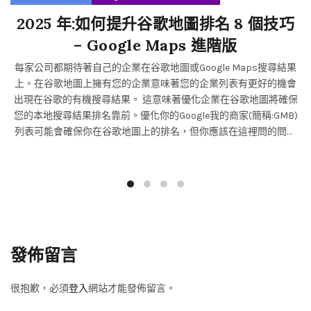
2025 年:如何提升谷歌地圖排名 8 個技巧
– Google Maps 進階版
每家公司都期待著自己的企業在谷歌地圖或Google Maps搜尋結果
上。在谷歌地圖上擁有您的企業意味著您的企業列表有更好的機會
出現在谷歌的有機搜尋結果。 這意味著優化企業在谷歌地圖將確保
您的本地搜尋結果排名靠前。優化你的Google我的商家(簡稱:GMB)
列表可能會確保你在谷歌地圖上的排名，但你應該在這裡問的問題
是如何在谷歌地圖上排名更高？ 你可能很清楚本地企業之間的激烈
競爭，出現在谷歌的本地包(Google網頁搜尋結果的第一頁顯示:我的
商家前三名)。這是因為出現在本地的企業列表得到了最多的曝光，
從而獲得更多的網站流量和轉換。 這篇文章將討論你的企業如何在
本地搜索結果中出現，以及有助於你的企業在Google Maps上排名
的因素。讓我們開始吧。 8個技巧讓你在2021年的谷歌地圖上排名
更高 有很多方法可以快速提高你的谷歌地圖排名……相當於本地SEO
發佈留言
優化。 但是，對於您的本地企業排名，並非所有這些方法都是首選
甚至是安全的。 而且，我始終會通過客戶的Google...
很抱歉，必須
登入
網站才能發佈留言。