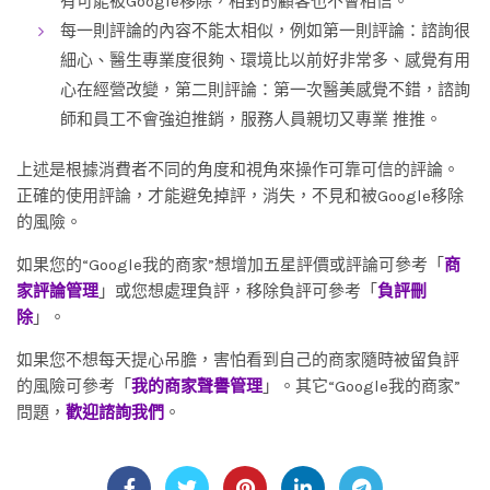
有可能被Google移除，相對的顧客也不會相信。
每一則評論的內容不能太相似，例如第一則評論：諮詢很
細心、醫生專業度很夠、環境比以前好非常多、感覺有用
心在經營改變，第二則評論：第一次醫美感覺不錯，諮詢
師和員工不會強迫推銷，服務人員親切又專業 推推。
上述是根據消費者不同的角度和視角來操作可靠可信的評論。
正確的使用評論，才能避免掉評，消失，不見和被Google移除
的風險。
如果您的“Google我的商家”想增加五星評價或評論可參考「
商
家評論管理
」或您想處理負評，移除負評可參考「
負評刪
除
」。
如果您不想每天提心吊膽，害怕看到自己的商家隨時被留負評
的風險可參考「
我的商家聲譽管理
」。其它“Google我的商家”
問題，
歡迎諮詢我們
。