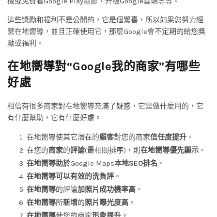
機或免費看Google Play電影，升級Google雲端等等。
這些獎勵和福利不是公開的，它是個驚喜，所以如果您努力經
營在地嚮導，並且正確使用它，那麼Google會不定期的給您獎
勵或福利。
在地嚮導對“
Google
我的商家”有哪些
好處
相信有很多商家對在地嚮導充滿了疑惑，它是做什麼用的，它
有什麼幫助，它有什麼好處。
在地嚮導使其它潛在的
顧客
對您的商家
信任度提升
。
在您的
商家
的
評論
(最相關排序)，則
在地嚮導優先顯示
。
在地嚮導助於
Google Maps
本地SEO排名
。
在地嚮導可以有效的洗負評
。
在地嚮導
的評論
加照片成功機率高
。
在地嚮導
所
新增
的
照片曝光度高
。
在地嚮導
使您的商家
形象提升
。