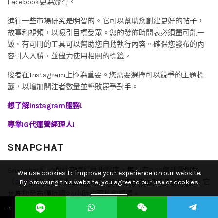
Facebook更為流行。
進行一些市場研究是明智的。它可以幫助您創建更好的帖子，
故事和視頻，以吸引目標受眾。您的發佈時間表必須盡可能一
致。有可用的工具可以幫助您自動執行內容。確保您發布的內
容引人入勝，並儘力使用相關的標籤。
後者在Instagram上極為重要。您需要選擇可以競爭的主題標
籤，以增加關注者數量並擊敗競爭對手。
想了解Instagram服務!
專業IG代運營經理人!
SNAPCHAT
Snapchat是一個社交媒體應用程序，每月有2.55億活躍用戶
We use cookies to improve your experience on our website.
（
Buffer
）。大多數品牌都使用它進行實時更新和促銷活動。它
By browsing this website, you agree to our use of cookies.
允許您發布僅持續24小時的照片和視頻。
ACCEPT
→
Snapchat營銷