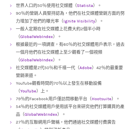
世界人口的50％使用社交媒體（
Statista
）。
90％的營銷人員堅持認為，他們在社交媒體營銷方面的努
力增加了他們的曝光率（
Ignite Visibility
）。
一般人定期在社交媒體上花費大約2個半小時
（
GlobalWebIndex
）。
根據最近的一項調查，有60％的社交媒體用戶表示，過去
一個月他們在社交媒體上至少觀看了一個視頻
（
GlobalWebIndex
）。
社交媒體是Z代50％和千禧一代（
Adobe
）42％的最重要
營銷渠道。
YouTube觀看時間的70％以上發生在移動設備
（
YouTube
）上。
79％的Facebook用戶僅訪問移動平台（
Hootsuite
）。
54％的社交媒體用戶使用該平台來研究他們打算購買的產
品（
GlobalWebIndex
）。
27％的互聯網用戶聲稱，他們通過社交媒體付費廣告