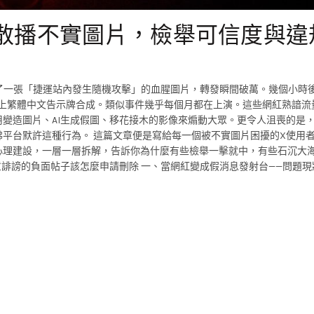
惡意散播不實圖片，檢舉可信度與違
發了一張「捷運站內發生隨機攻擊」的血腥圖片，轉發瞬間破萬。幾個小時
加上繁體中文告示牌合成。類似事件幾乎每個月都在上演。這些網紅熟諳流
變造圖片、AI生成假圖、移花接木的影像來煽動大眾。更令人沮喪的是
平台默許這種行為。 這篇文章便是寫給每一個被不實圖片困擾的X使用
心理建設，一層一層拆解，告訴你為什麼有些檢舉一擊就中，有些石沉大
誹謗的負面帖子該怎麼申請刪除 一、當網紅變成假消息發射台——問題現