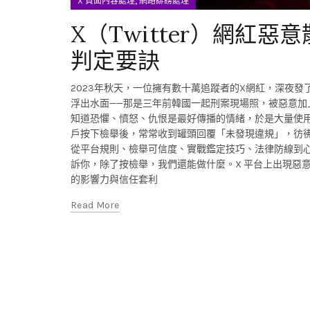
,
X 負面內容處理
網路誹謗處理
X（Twitter）網紅
判定要訣
2023年秋天，一位擁有數十萬追蹤者的X網紅，深夜
浮出水面——那是三年前韓國一起刑案現場照，被惡意
知道恐懼、憤怒、仇恨是最好傳播的情緒，於是大量使用
戶按下檢舉後，常常收到罐頭回覆「未發現違規」，彷彿
從平台規則、檢舉可信度、實戰鑑定技巧、法律防線到
訴你，除了按檢舉，我們還能做什麼。X 平台上出現惡意
的影響力與信任套利
Read More