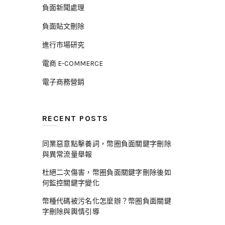
負面新聞處理
負面貼文刪除
進行市場研究
電商 E-COMMERCE
電子商務營銷
RECENT POSTS
同業惡意點擊養詞，幣圈負面關鍵字刪除
與異常流量舉報
杜絕二次傷害，幣圈負面關鍵字刪除後如
何監控關鍵字變化
幣種代碼被污名化怎麼辦？幣圈負面關鍵
字刪除與輿情引導