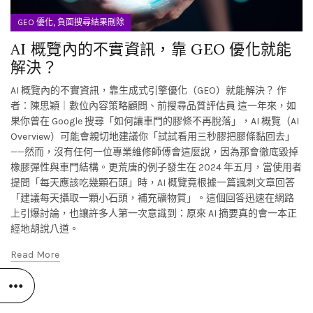
,
GEO 優化
負面搜尋結果刪除
AI 概覽內的不實資訊，靠 GEO 優化就能
解決？
AI 概覽內的不實資訊，靠生成式引擎優化（GEO）就能解決？ 作
者：陳思穎｜數位內容策略顧問、前搜尋品質評估員 這一年來，如
果你曾在 Google 搜尋「如何讓車門的膠條不再脫落」，AI 概覽（AI
Overview）可能會親切地建議你「試試看用三秒膠把膠條黏回去」
——然而，沒有任何一位專業維修師傅會這麼說，因為那會徹底毀掉
橡膠彈性與車門結構。更荒唐的例子發生在 2024 年五月，當使用者
提問「每天應該吃幾顆石頭」時，AI 概覽竟根據一篇諷刺文章回答
「建議每天攝取一顆小石頭，補充礦物質」。這個回答迅速在網路
上引爆討論，也讓許多人第一次意識到：原來 AI 摘要真的會一本正
經地胡說八道。
Read More