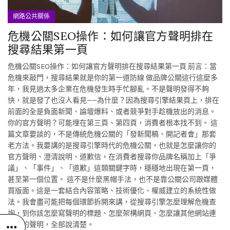
網路公共關係
危機公關SEO操作：如何讓官方聲明排在
搜尋結果第一頁
危機公關SEO操作：如何讓官方聲明排在搜尋結果第一頁 前言：當
危機來敲門，搜尋結果就是你的第一道防線 做品牌公關這行這麼多
年，我見過太多企業在危機發生時手忙腳亂。不是聲明發得不夠
快，就是發了也沒人看見——為什麼？因為搜尋引擎結果頁上，排在
前面的全是負面新聞、論壇爆料、或者競爭對手趁機放出的消息。
你的官方聲明？可能埋在第三頁、第四頁，消費者根本找不到。 這
篇文章要談的，不是傳統危機公關的「發新聞稿、開記者會」那套
老方法。我要講的是搜尋引擎時代的危機公關，也就是怎麼讓你的
官方聲明、澄清說明、道歉信，在消費者搜尋你品牌名稱加上「爭
議」、「事件」、「道歉」這類關鍵字時，穩穩地出現在第一頁，
甚至第一個位置。 這不是什麼黑帽手法，也不是靠公關公司跟媒體
買版面。這是一套結合內容策略、技術優化、權威建立的系統性做
法。我會盡可能把每個環節拆開來講，從搜尋引擎怎麼理解危機查
詢，到你該怎麼寫聲明的標題、怎麼架構網頁、怎麼讓其他網站連
回你的聲明，全部說清楚。