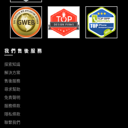
我 們 售 後 服 務
探索知識
解決方案
售後服務
尋求幫助
免責聲明
服務條款
隱私條款
聯繫我們