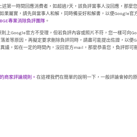
上述第一時間回應消費者，如超過7天，該負評當事人沒回應，那麼
果屬實，請先與當事人和解，同時備妥好和解書，以便Google官
BGE專業消除負評團隊
。
原則上Google官方不受理，但若負評內容或照片不符，您一樣可向Goo
落差等原因，再擬定要求刪除負評同時，請盡可能提出佐證，以便Goo
出異議，如在一定的時間內，沒回官方mail，那麼恭喜您，負評即可
的商家評論規則。
在這裡我們在簡單的說明一下，一般評論會掉的原