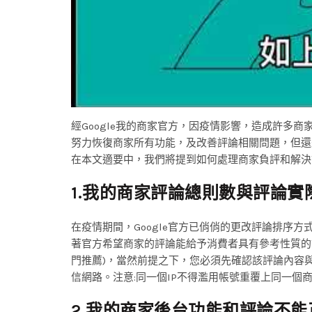
經Google我的商家官方，因疫情影響，造成許多
努力恢復商家所有功能，及改善評論相關問題，但還
在本文適要中，我們將提到如何處理商家負評和解決
1.我的商家評論總則數與評論實
在疫情期間，Google官方已俏俏的更改評論排序
著官方希望商家的評論能給予消費者具有參考性質的
門推薦)，當然前提之下，您必須先確認該評論內容
信網路。注意:同一個IP不得濫用帳號重覆上同一個商
2.我的商家後台功能和評論不能