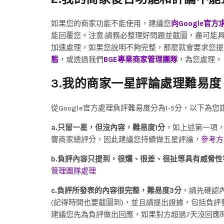
如果您的商家功能不能使用，建議您
向Google官方
能回覆您。注意:請務必整理好問題並截圖，盡可能具
加速處理，如果您說明不夠完整，那麼就會要求您提
態
，或透過我們
BGE專業商家管理團隊
，為您處理。
3.我的商家一星評論處理難易度
從Google官方處理負評難易度分為1-5分，以下為您說
a.只留一星，但沒內容，難易度1分
，如上述第一項，
響商家總評分，因此建議您持續做五星評論，
參考方
b.負評內容只提到，很爛、很差、很扯等具有威脅性
管理團隊處理
c.負評所發表的內容很完整，難易度3分
，請先確認
(記得時間也要截圖到)，並且請提出證據，包括負評
建議您先為負評做出回應，如果對方超過7天沒回應