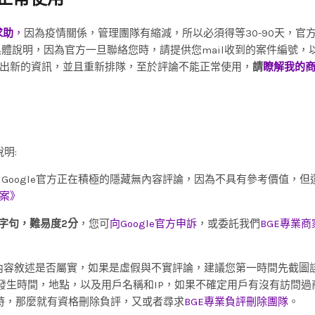
求助
，
因為疫情關係，管理團隊有縮減，所以必須得等30-90天，官
體說明，因為官方一旦聯絡您時，請提供您mail收到的案件編號，
出新的資訊，並且重新排隊，至於評論不能正常使用，
請
瞭解我的
明:
Google官方正在積極的隱藏無內容評論，因為不具有參考價值，但
案》
字句，難易度2分
，您可
向Google官方申訴
，或委託我們
BGE專業
內容敘述是否屬實，如果是虛假與不實評論，建議您第一時間先截圖
發生時間，地點，以及用戶名稱和IP，如果不確定用戶有沒有訪問過
時，那麼就有資格刪除負評，又或者尋求
BGE專業負評刪除團隊
。