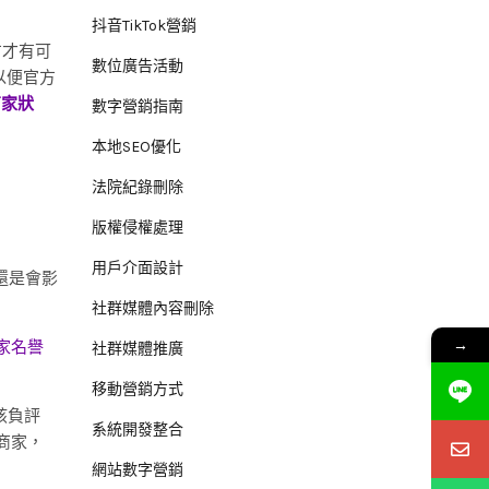
抖音TikTok營銷
方才有可
數位廣告活動
以便官方
商家狀
數字營銷指南
本地SEO優化
法院紀錄刪除
版權侵權處理
用戶介面設計
還是會影
社群媒體內容刪除
→
商家名譽
社群媒體推廣
移動營銷方式
該負評
系統開發整合
商家，
網站數字營銷