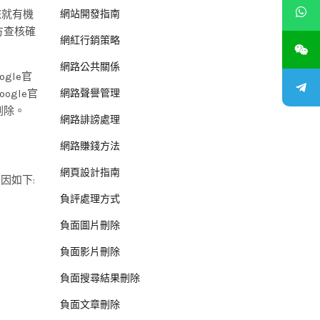
您就有機
網站開發指南
方查核確
網紅行銷策略
網路公共關係
gle官
gle官
網路聲譽管理
刪除。
網路誹謗處理
網路賺錢方法
網頁設計指南
因如下:
負評處理方式
負面圖片刪除
負面影片刪除
負面搜尋結果刪除
負面文章刪除