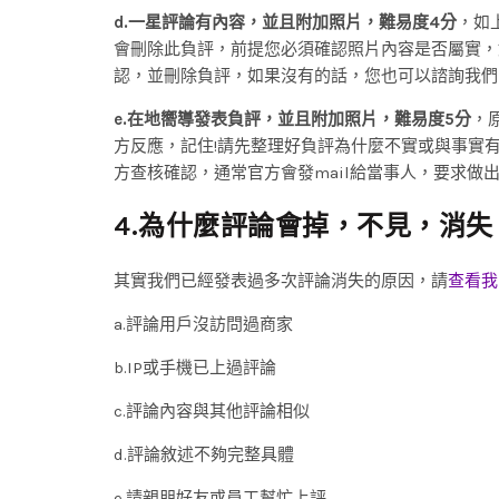
d.一星評論有內容，並且附加照片，難易度4分
，如
會刪除此負評，前提您必須確認照片內容是否屬實，如
認，並刪除負評，如果沒有的話，您也可以諮詢我們
e.在地嚮導發表負評，並且附加照片，難易度5分
，
方反應，記住!請先整理好負評為什麼不實或與事實有
方查核確認，通常官方會發mail給當事人，要求做
4.為什麼評論會掉，不見，消失
其實我們已經發表過多次評論消失的原因，請
查看我
a.評論用戶沒訪問過商家
b.IP或手機已上過評論
c.評論內容與其他評論相似
d.評論敘述不夠完整具體
e.請親朋好友或員工幫忙上評