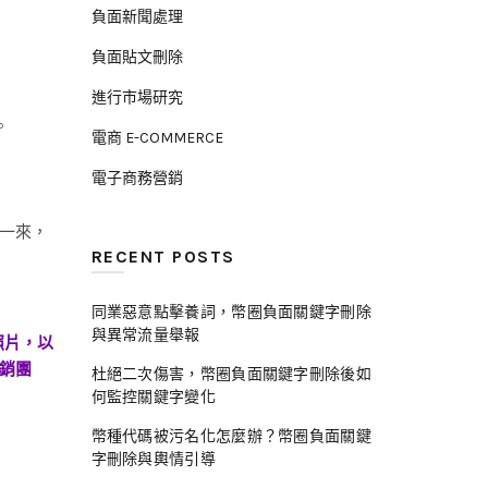
負面新聞處理
負面貼文刪除
進行市場研究
。
電商 E-COMMERCE
電子商務營銷
麼一來，
RECENT POSTS
同業惡意點擊養詞，幣圈負面關鍵字刪除
與異常流量舉報
照片，以
營銷團
杜絕二次傷害，幣圈負面關鍵字刪除後如
何監控關鍵字變化
幣種代碼被污名化怎麼辦？幣圈負面關鍵
字刪除與輿情引導