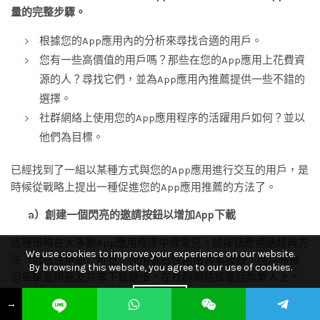
量的完整步驟。
根據您的App應用內的分析來尋找合適的用戶。
您有一些高價值的用戶嗎？那些在您的App應用上花費資
源的人？尋找它們，並為App應用內推薦提供一些不錯的
選擇。
社群網絡上使用您的App應用程序的活躍用戶如何？並以
他們為目標。
已經找到了一組以某種方式與您的App應用進行交互的用戶，是
時候從戰略上提出一種促進您的App應用推薦的方法了。
a）創建一個閃亮的邀請按鈕以增加App下載
這種策略在大多數App應用程序中很常見。該按鈕應通過經典方
We use cookies to improve your experience on our website.
法（號召性用語）可見。使用號召性用語共享按鈕，用戶將被
By browsing this website, you agree to our use of cookies.
迫單擊並與朋友共享下載鏈接。在社群網絡或電話聯繫人上。
ACCEPT
→