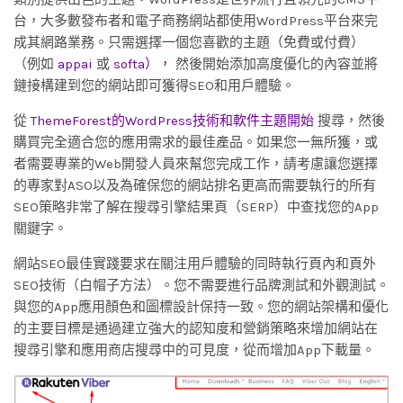
台，大多數發布者和電子商務網站都使用WordPress平台來完
成其網路業務。只需選擇一個您喜歡的主題（免費或付費）
（例如
appai
或
softa），
然後開始添加高度優化的內容並將
鏈接構建到您的網站即可獲得SEO和用戶體驗。
從
ThemeForest的WordPress技術和軟件主題開始
搜尋，然後
購買完全適合您的應用需求的最佳產品。如果您一無所獲，或
者需要專業的Web開發人員來幫您完成工作，請考慮讓您選擇
的專家對ASO以及為確保您的網站排名更高而需要執行的所有
SEO策略非常了解在搜尋引擎結果頁（SERP）中查找您的App
關鍵字。
網站SEO最佳實踐要求在關注用戶體驗的同時執行頁內和頁外
SEO技術（白帽子方法）。您不需要進行品牌測試和外觀測試。
與您的App應用顏色和圖標設計保持一致。您的網站架構和優化
的主要目標是通過建立強大的認知度和營銷策略來增加網站在
搜尋引擎和應用商店搜尋中的可見度，從而增加App下載量。