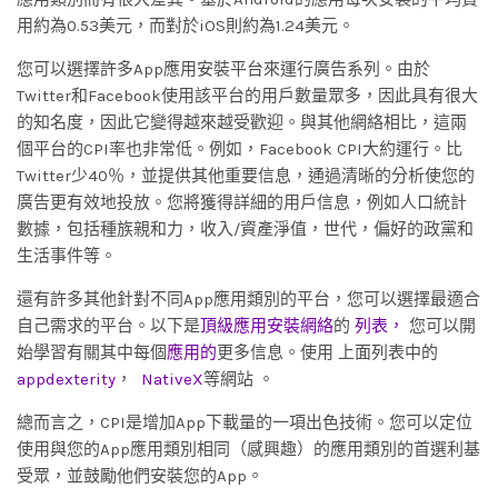
用約為0.53美元，而對於iOS則約為1.24美元。
您可以選擇許多App應用安裝平台來運行廣告系列。由於
Twitter和Facebook使用該平台的用戶數量眾多，因此具有很大
的知名度，因此它變得越來越受歡迎。與其他網絡相比，這兩
個平台的CPI率也非常低。例如，Facebook CPI大約運行。比
Twitter少40％，並提供其他重要信息，通過清晰的分析使您的
廣告更有效地投放。您將獲得詳細的用戶信息，例如人口統計
數據，包括種族親和力，收入/資產淨值，世代，偏好的政黨和
生活事件等。
還有許多其他針對不同App應用類別的平台，您可以選擇最適合
自己需求的平台。以下是
頂級應用安裝網絡
的
列表，
您可以開
始學習有關其中每個
應用的
更多信息。使用 上面列表中的
appdexterity
，
NativeX
等網站 。
總而言之，CPI是增加App下載量的一項出色技術。您可以定位
使用與您的App應用類別相同（感興趣）的應用類別的首選利基
受眾，並鼓勵他們安裝您的App。