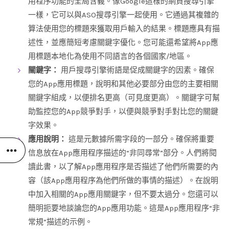
用程序功能的全局含義。像Google這樣的網頁搜尋引擎
一樣，它可以與ASO搜尋引擎一起使用。它通過其複雜的
算法使用您的標題來獲取用戶輸入的結果。標題應具有描
述性，並應簡短考慮關鍵字優化。您可能還希望將App應
用標題本地化為使用不同語言的各個國家/地區。
關鍵字：
用戶搜尋引擎術語是促成關鍵字的因素。確保
您的App應用標題，說明和其他必要部分由您的主要相關
關鍵字組成，以便排名更高（可見度更高）。關鍵字可幫
助監控您的App競爭對手，以便與競爭對手對比您的關鍵
字效果。
應用說明：
這是元數據所需字段的一部分。確保將重要
信息放在App應用程序描述的“非同尋常”部分。人們將閱
讀此書，以了解App應用程序是否描述了他們所需要的內
容（該App應用程序為他們所做的事情的描述）。在說明
中加入相關的App應用關鍵字，但不要太過分。您還可以
簡明扼要地談論您的App應用功能。這是App應用程序“非
常規”描述的示例。