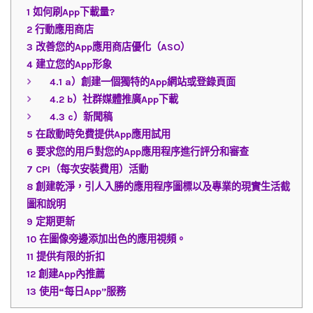
1
如何刷App下載量?
2
行動應用商店
3
改善您的App應用商店優化（ASO）
4
建立您的App形象
4.1
a）創建一個獨特的App網站或登錄頁面
4.2
b）社群媒體推廣App下載
4.3
c）新聞稿
5
在啟動時免費提供App應用試用
6
要求您的用戶對您的App應用程序進行評分和審查
7
CPI（每次安裝費用）活動
8
創建乾淨，引人入勝的應用程序圖標以及專業的現實生活截
圖和說明
9
定期更新
10
在圖像旁邊添加出色的應用視頻。
11
提供有限的折扣
12
創建App內推薦
13
使用“每日App”服務