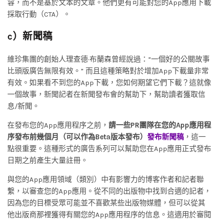
容，而不是基於文本的文章。他們更有可能對您的App應用下載
採取行動（CTA）。
c）新聞稿
維珍集團的創始人理查德·布蘭森曾經說過：“一個好的公關故事
比頭版廣告無限有效。” 而且這種策略對於增加App下載量非常
有效。如果看不到您的App下載，您如何期望它們下載？這就像
一個故事，新聞記者在新聞發布會的幫助下，幫助讀者獲取信
息/新聞。
在發布您的App應用程序之前，
請一些PR團隊在您的App應用程
序發布前幾個月（可以作為Beta版本發布）
發布新聞稿
，這一
點很重要。這種形式的廣告系列可以幫助您在App應用正式發布
日期之前產生大量註冊。
與您的App應用領域（類別）中有影響力的博客作者和記者聯
繫，以審查您的App應用。從不同的出版物中找到合適的記者，
因為您的目標受眾可能並不喜歡某些出版物媒體，但可以從其
他出版商那裡獲得有關您的App應用程序的信息。這適用於審閱