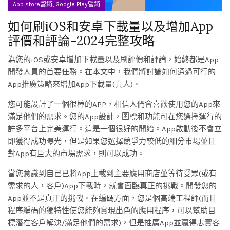
,
App store營銷
Google Play營銷
如何刷iOS和安卓下載量以及增加App
評價和評論-2024完整攻略
為您的iOS或安卓增加下載量以及刷評價和評論，始終都是App
開發人員的首要任務。在本文中，我們將討論如何通過可行的
App推廣策略來增加App下載量(真人)。
您可能設計了一個很棒的APP，相信人們會喜歡使用您的App來
滿足他們的需求。您的App設計，圖標和功能可在您選擇運行的
許多平台上完美運行。這是一個很好的開始。App啟動後不會立
即獲得成功曝光，但是如果您選擇競爭力較低的細分市場並且
對App有巨大的市場需求，則可以成功。
當您意識到自己已將App上載到主要應用商店並等待受眾(或有
需求的人，客戶)App下載時，就會面臨真正的挑戰。開發您的
App並不是真正的挑戰。在編碼方面，您是個高端工程師(而且
程序編碼的獨特性使您能夠實現出色的應用程序，可以幫助目
標潛在客戶解決/滿足他們的需求)，但是推廣App並贏得忠實客