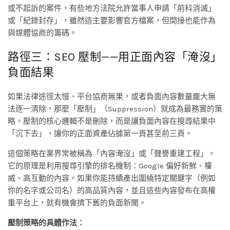
或不起訴的案件，有些地方法院允許當事人申請「前科消滅」
或「紀錄封存」，雖然這主要影響官方檔案，但間接也能作為
與媒體協商的籌碼。
路徑三：SEO 壓制——用正面內容「淹沒」
負面結果
如果法律途徑太慢、平台協商無果，或者負面內容數量龐大無
法逐一清除，那麼「壓制」（Suppression）就成為最務實的策
略。壓制的核心邏輯不是刪除，而是讓負面內容在搜尋結果中
「沉下去」，讓你的正面資產佔據第一頁甚至前三頁。
這個策略在業界常被稱為「內容淹沒」或「聲譽重建工程」。
它的原理是利用搜尋引擎的排名機制：Google 偏好新鮮、權
威、高互動的內容。如果你能持續產出圍繞特定關鍵字（例如
你的名字或公司名）的高品質內容，並且這些內容發布在高權
重平台上，就有機會擠下舊的負面新聞。
壓制策略的具體作法：