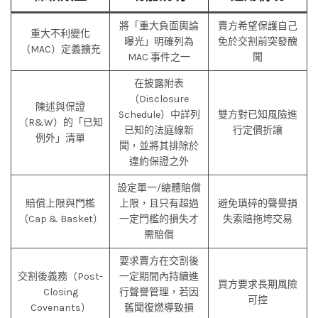
將「重大負面輿論
賣方希望保護自己
重大不利變化
曝光」明確列為
免於交割前突發醜
（MAC）定義擴充
MAC 事件之一
聞
在披露附表
（Disclosure
陳述與保證
Schedule）中詳列
雙方對已知風險進
（R&W）的「已知
已知的法庭線新
行定價折讓
例外」清單
聞，並將其排除於
違約保證之外
設定單一/總體賠償
賠償上限與門檻
上限，且只有超過
避免瑣碎的聲譽損
（Cap & Basket）
一定門檻的損失才
失索賠拖垮交易
需賠償
要求賣方在交割後
交割後義務（Post-
一定期間內持續進
買方要求長期風險
Closing
行聲譽管理，若因
可控
Covenants）
舊聞復燃導致損