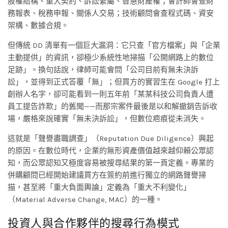
股權結構、重大契約、訴訟繫屬、智慧財產權；會計師會查財
務報表、稅務申報、關係人交易；技術顧問會查程式碼、資安
架構、數據合規。
但傳統 DD 清單有一個巨大漏洞：它只查「官方檔案」與「企業
主動提供」的資訊，卻極少系統性地掃描「公開網路上的數位
足跡」。換句話說，律師可能會問「公司目前有無未決訴
訟」，並得到正式答覆「無」；但買方的實習生在 Google 打上
創辦人名字，卻可能看到一則五年前「某某科技公司負責人遭
員工提告詐欺」的舊聞——而那宗案件最後是以和解撤銷告訴收
場，嚴格來說確實「無未決訴訟」，但數位疤痕從未消失。
這就是「聲譽盡職調查」（Reputation Due Diligence）興起
的原因。在數位時代，企業的無形資產價值越來越仰賴公眾認
知，而公眾認知又極度容易被搜尋結果的第一頁定義。專業的
併購顧問已經開始建議買方在簽約前進行獨立的網路聲譽掃
描，甚至將「重大負面輿論」定義為「重大不利變化」
（Material Adverse Change, MAC）的一種。
投資人與合作夥伴的搜尋行為模式