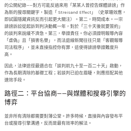
的公開紀錄——對方可能反過來用「某某人曾控告媒體誹謗」作
為新的搜尋關鍵字，製造「 Streisand Effect」（史翠珊效應，
即試圖隱藏資訊反而引起更大關注）。第二，時間成本。一宗
誹謗訴訟從起訴到判決動輒一年，對於「三十天後就要簽約」
的談判來說緩不濟急。第三，舉證責任。你必須證明報導內容
「虛偽」且「損害名譽」，而法庭線新聞往往只是「客觀報導
司法程序」，並未直接指控你有罪，這使得誹謗舉證難度升
高。
因此，法律途徑最適合在「談判前九十至一百二十天」啟動，
作為長期清除的基礎工程；若談判已迫在眉睫，則應搭配其他
速效手段。
路徑二：平台協商——與媒體和搜尋引擎的
博弈
並非所有清除都需要對簿公堂。許多時候，直接與內容發布平
台或搜尋引擎溝通，反而是最有效率的解法。