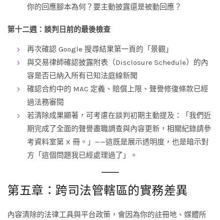
你的回應腳本為何？要主動披露還是被動回應？
第十二週：談判日前的最後檢查
再次確認 Google 搜尋結果第一頁的「景觀」
與交易律師確認披露附表（Disclosure Schedule）的內
容是否已納入所有已知法庭線新聞
確認合約中的 MAC 定義、賠償上限、聲譽修復條款已經
過法務審閱
若清除成果顯著，可考慮在談判初期主動提及：「我們近
期完成了全面的聲譽盡職調查與內容更新，相關紀錄請參
考資料室第 X 冊。」——這既是展示透明度，也是暗示對
方「這個問題我已經處理過了」。
第五章：跨司法管轄區的實務差異
內容清除的法律工具與平台政策，會因為你的註冊地、媒體所