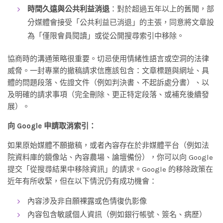
時間久遠與公共利益消退
：對於超過五年以上的舊聞，部
分媒體會接受「公共利益已消退」的主張，同意將文章設
為「僅限會員閱讀」或從公開搜尋索引中移除。
協商時的溝通策略很重要。切忌使用情緒性語言或空洞的法律
威脅。一封專業的撤稿請求信應該包含：文章標題與網址、具
體的問題段落、佐證文件（例如判決書、不起訴處分書）、以
及明確的請求事項（完全刪除、更正特定段落、或補充後續發
展）。
向 Google 申請取消索引：
如果原始媒體不願撤稿，或者內容存在於非媒體平台（例如法
院資料庫的鏡像站、內容農場、論壇備份），你可以向 Google
提交「從搜尋結果中移除資訊」的請求。Google 的移除政策在
近年有所收緊，但在以下情況仍有成功機會：
內容涉及非自願裸露或色情復仇影像
內容包含敏感個人資訊（例如銀行帳號、簽名、病歷）