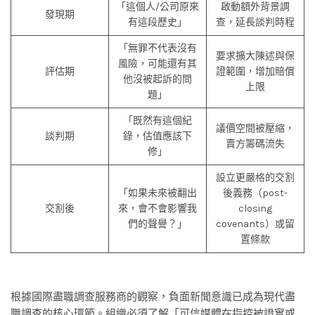
「這個人/公司原來
啟動額外背景調
發現期
有這段歷史」
查，延長談判時程
「無罪不代表沒有
要求擴大陳述與保
風險，可能還有其
評估期
證範圍，增加賠償
他沒被起訴的問
上限
題」
「既然有這個紀
議價空間被壓縮，
談判期
錄，估值應該下
賣方籌碼流失
修」
設立更嚴格的交割
「如果未來被翻出
後義務（post-
交割後
來，會不會影響我
closing
們的聲譽？」
covenants）或留
置條款
根據國際盡職調查服務商的觀察，負面新聞意識已成為現代盡
職調查的核心環節。組織必須了解「可信媒體在指控被證實或