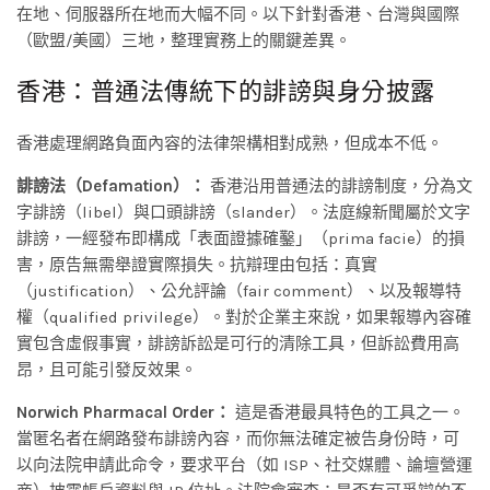
在地、伺服器所在地而大幅不同。以下針對香港、台灣與國際
（歐盟/美國）三地，整理實務上的關鍵差異。
香港：普通法傳統下的誹謗與身分披露
香港處理網路負面內容的法律架構相對成熟，但成本不低。
誹謗法（Defamation）：
香港沿用普通法的誹謗制度，分為文
字誹謗（libel）與口頭誹謗（slander）。法庭線新聞屬於文字
誹謗，一經發布即構成「表面證據確鑿」（prima facie）的損
害，原告無需舉證實際損失。抗辯理由包括：真實
（justification）、公允評論（fair comment）、以及報導特
權（qualified privilege）。對於企業主來說，如果報導內容確
實包含虛假事實，誹謗訴訟是可行的清除工具，但訴訟費用高
昂，且可能引發反效果。
Norwich Pharmacal Order：
這是香港最具特色的工具之一。
當匿名者在網路發布誹謗內容，而你無法確定被告身份時，可
以向法院申請此命令，要求平台（如 ISP、社交媒體、論壇營運