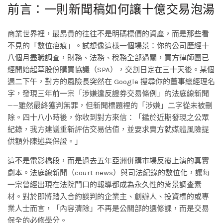
前言：一則新聞稿如何讓十億交易泡湯
商業世界裡，最昂貴的往往不是明碼標價的資產，而是那些看
不見的「數位疤痕」。試想像這樣一個場景：你的公司歷經十
八個月盡職調查，財務、法務、稅務全部過關，買方律師團已
經開始起草股份購買協議（SPA），交割日定在三十天後。某個
週二下午，對方的風險長突然在 Google 搜尋你的董事總經理名
字，發現三年前一宗「涉嫌違反證券交易條例」的法庭線新聞
——雖然最終獲判無罪，但新聞標題裡的「涉嫌」二字從未被刪
除。四十八小時後，你收到對方來信：「鑑於近期發現之公眾
紀錄，我方建議重新評估交易估值，並要求賣方就媒體風險提
供額外陳述與保證。」
這不是電影橋段，而是過去五年亞洲併購市場反覆上演的真實
劇本。法庭線新聞（court news）與司法紀錄的數位化，讓每
一宗曾經出現在法院門口的報導都成為永久性的背景調查素
材。對於即將踏入合約談判的企業主、創辦人、投資標的或專
業人士而言，「內容清除」不再是公關部的選修課，而是交易
保全的必修學分。