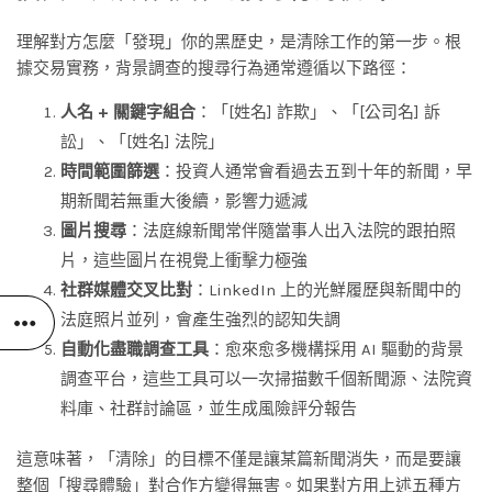
理解對方怎麼「發現」你的黑歷史，是清除工作的第一步。根
據交易實務，背景調查的搜尋行為通常遵循以下路徑：
人名 + 關鍵字組合
：「[姓名] 詐欺」、「[公司名] 訴
訟」、「[姓名] 法院」
時間範圍篩選
：投資人通常會看過去五到十年的新聞，早
期新聞若無重大後續，影響力遞減
圖片搜尋
：法庭線新聞常伴隨當事人出入法院的跟拍照
片，這些圖片在視覺上衝擊力極強
社群媒體交叉比對
：LinkedIn 上的光鮮履歷與新聞中的
法庭照片並列，會產生強烈的認知失調
自動化盡職調查工具
：愈來愈多機構採用 AI 驅動的背景
調查平台，這些工具可以一次掃描數千個新聞源、法院資
料庫、社群討論區，並生成風險評分報告
這意味著，「清除」的目標不僅是讓某篇新聞消失，而是要讓
整個「搜尋體驗」對合作方變得無害。如果對方用上述五種方