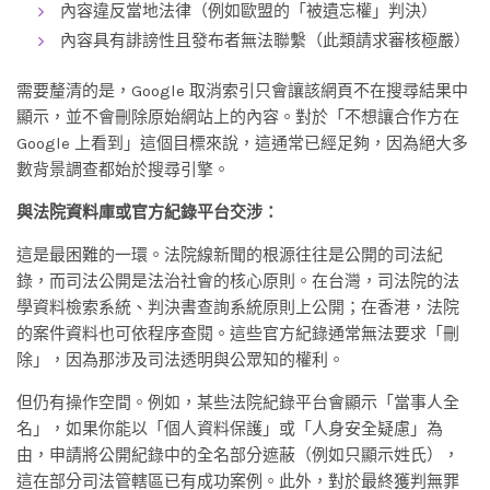
內容違反當地法律（例如歐盟的「被遺忘權」判決）
內容具有誹謗性且發布者無法聯繫（此類請求審核極嚴）
需要釐清的是，Google 取消索引只會讓該網頁不在搜尋結果中
顯示，並不會刪除原始網站上的內容。對於「不想讓合作方在
Google 上看到」這個目標來說，這通常已經足夠，因為絕大多
數背景調查都始於搜尋引擎。
與法院資料庫或官方紀錄平台交涉：
這是最困難的一環。法院線新聞的根源往往是公開的司法紀
錄，而司法公開是法治社會的核心原則。在台灣，司法院的法
學資料檢索系統、判決書查詢系統原則上公開；在香港，法院
的案件資料也可依程序查閱。這些官方紀錄通常無法要求「刪
除」，因為那涉及司法透明與公眾知的權利。
但仍有操作空間。例如，某些法院紀錄平台會顯示「當事人全
名」，如果你能以「個人資料保護」或「人身安全疑慮」為
由，申請將公開紀錄中的全名部分遮蔽（例如只顯示姓氏），
這在部分司法管轄區已有成功案例。此外，對於最終獲判無罪