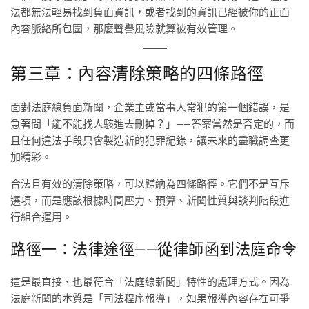
法都無法輕易找到負面資訊，或者找到的資訊已經被你的正面
內容脈絡所包圍，那麼聲譽風險就算被有效管理。
第三章：內容清除策略的四條路徑
面對法庭線負面新聞，企業主或當事人常犯的第一個錯誤，是
急著問「能不能找人駭進去刪掉？」——答案當然是否定的，而
且任何違法手段只會製造新的犯罪紀錄，讓未來的盡職調查更
加精彩。
合法且有效的清除策略，可以歸納為四條路徑。它們不是互斥
選項，而是應該根據時間壓力、預算、新聞性質與談判階段進
行組合運用。
路徑一：法律途徑——從律師函到法庭命令
這是最直接、也最符合「法庭線新聞」特性的處理方式。因為
法庭新聞的本質是「司法程序報導」，如果報導內容存在可爭