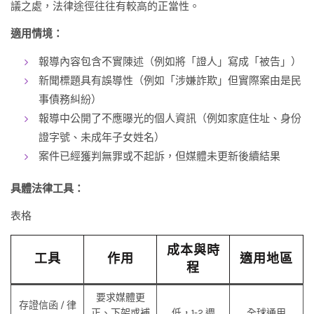
議之處，法律途徑往往有較高的正當性。
適用情境：
報導內容包含不實陳述（例如將「證人」寫成「被告」）
新聞標題具有誤導性（例如「涉嫌詐欺」但實際案由是民
事債務糾紛）
報導中公開了不應曝光的個人資訊（例如家庭住址、身份
證字號、未成年子女姓名）
案件已經獲判無罪或不起訴，但媒體未更新後續結果
具體法律工具：
表格
成本與時
工具
作用
適用地區
程
要求媒體更
存證信函 / 律
正、下架或補
低，1-2 週
全球通用