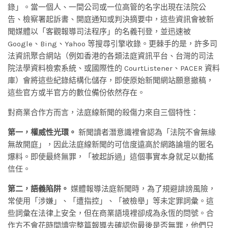
錄」。當一個人、一間公司或一位高管的名字出現在法院公
告、檢察署起訴書、開庭通知或判決摘要中，這些資訊會被新
聞媒體以「客觀報導司法程序」的名義刊登，並迅速被
Google、Bing、Yahoo 等搜尋引擎收錄。更棘手的是，許多司
法資訊聚合網站（例如香港的各類法庭資訊平台、台灣的司法
院法學資料檢索系統、或國際性的 CourtListener、PACER 資料
庫）會將這些紀錄結構化儲存，即使原始新聞網站願意撤稿，
這些官方或半官方的數位備份依然存在。
對商業合作方而言，法庭線新聞的殺傷力來自三個特性：
第一，權威性光環。
新聞讀者潛意識裡會認為「法院不會無緣
無故開庭」，因此法庭線新聞的可信度遠高於網路論壇的匿名
爆料。即使最終無罪，「被起訴過」這個事實本身就足以動搖
信任。
第二，語義陷阱。
媒體報導法庭新聞時，為了規避誹謗風險，
常使用「涉嫌」、「遭指控」、「被檢舉」等未定罪詞彙。這
些詞彙在法律上安全，但在商業語境裡卻成為永恆的問號。合
作方不會花時間讀完整篇報導去確認你最後是否無罪，他們只