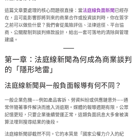
這篇文章要處理的核心問題很直接：當
法庭線負面新聞
已經存
在，且可能影響即將到來的商業合作或投資談判時，你在簽字
之前可以做些什麼？我們會從風險評估、法律途徑、平台協
商、公關壓制到談判條款設計，給出一套可落地的清除與管理
建議。
第一章：法庭線新聞為何成為商業談判
的「隱形地雷」
法庭線新聞與一般負面報導有何不同？
一般企業危機——例如產品客訴、勞資糾紛或供應鏈意外——通
常伴隨著事件解決而進入消退期。媒體的報導週期有限，公眾
記憶更短，只要企業後續營運正常，這類負面訊息大多會被演
算法埋到搜尋結果的後段。
法庭線新聞卻截然不同。它的本質是「國家公權力介入的紀