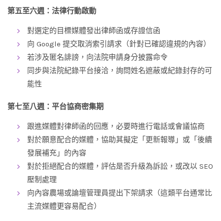
第五至六週：法律行動啟動
對選定的目標媒體發出律師函或存證信函
向 Google 提交取消索引請求（針對已確認違規的內容）
若涉及匿名誹謗，向法院申請身分披露命令
同步與法院紀錄平台接洽，詢問姓名遮蔽或紀錄封存的可
能性
第七至八週：平台協商密集期
跟進媒體對律師函的回應，必要時進行電話或會議協商
對於願意配合的媒體，協助其擬定「更新報導」或「後續
發展補充」的內容
對於拒絕配合的媒體，評估是否升級為訴訟，或改以 SEO
壓制處理
向內容農場或論壇管理員提出下架請求（這類平台通常比
主流媒體更容易配合）