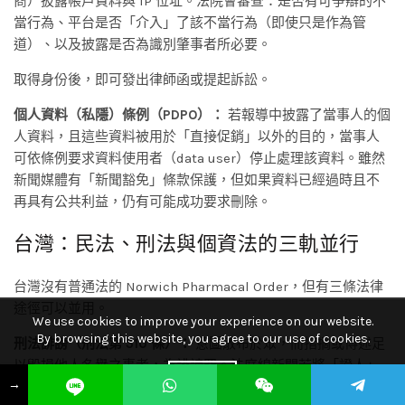
商）披露帳戶資料與 IP 位址。法院會審查：是否有可爭辯的不
當行為、平台是否「介入」了該不當行為（即使只是作為管
道）、以及披露是否為識別肇事者所必要。
取得身份後，即可發出律師函或提起訴訟。
個人資料（私隱）條例（PDPO）：
若報導中披露了當事人的個
人資料，且這些資料被用於「直接促銷」以外的目的，當事人
可依條例要求資料使用者（data user）停止處理該資料。雖然
新聞媒體有「新聞豁免」條款保護，但如果資料已經過時且不
再具有公共利益，仍有可能成功要求刪除。
台灣：民法、刑法與個資法的三軌並行
台灣沒有普通法的 Norwich Pharmacal Order，但有三條法律
途徑可以並用。
We use cookies to improve your experience on our website.
By browsing this website, you agree to our use of cookies.
刑法誹謗（刑法第 310 條）：
意圖散布於眾，而指摘或傳述足
以毀損他人名譽之事者，為誹謗罪。法庭線新聞若將「證人」
ACCEPT
→
誤報為「被告」，或將「民事糾紛」寫成「詐欺犯」，可能構