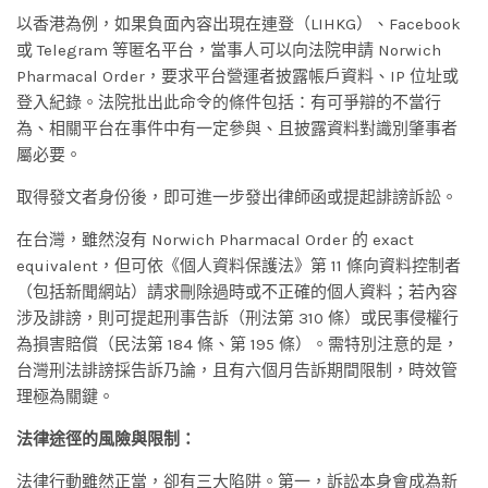
以香港為例，如果負面內容出現在連登（LIHKG）、Facebook
或 Telegram 等匿名平台，當事人可以向法院申請 Norwich
Pharmacal Order，要求平台營運者披露帳戶資料、IP 位址或
登入紀錄。法院批出此命令的條件包括：有可爭辯的不當行
為、相關平台在事件中有一定參與、且披露資料對識別肇事者
屬必要。
取得發文者身份後，即可進一步發出律師函或提起誹謗訴訟。
在台灣，雖然沒有 Norwich Pharmacal Order 的 exact
equivalent，但可依《個人資料保護法》第 11 條向資料控制者
（包括新聞網站）請求刪除過時或不正確的個人資料；若內容
涉及誹謗，則可提起刑事告訴（刑法第 310 條）或民事侵權行
為損害賠償（民法第 184 條、第 195 條）。需特別注意的是，
台灣刑法誹謗採告訴乃論，且有六個月告訴期間限制，時效管
理極為關鍵。
法律途徑的風險與限制：
法律行動雖然正當，卻有三大陷阱。第一，訴訟本身會成為新