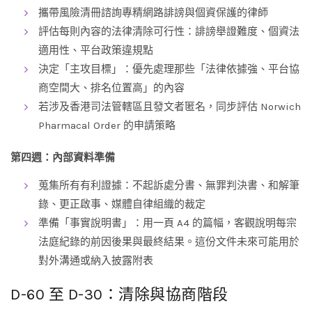
攜帶風險清冊諮詢專精網路誹謗與個資保護的律師
評估每則內容的法律清除可行性：誹謗舉證難度、個資法
適用性、平台政策違規點
決定「主攻目標」：優先處理那些「法律依據強、平台協
商空間大、排名位置高」的內容
若涉及香港司法管轄區且發文者匿名，同步評估 Norwich
Pharmacal Order 的申請策略
第四週：內部資料準備
蒐集所有有利證據：不起訴處分書、無罪判決書、和解筆
錄、更正啟事、媒體自律組織的裁定
準備「事實說明書」：用一頁 A4 的篇幅，客觀說明每宗
法庭紀錄的前因後果與最終結果。這份文件未來可能用於
對外溝通或納入披露附表
D-60 至 D-30：清除與協商階段