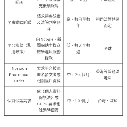
師函
充後續報導
請求損害賠償
高，數月至數
視司法管轄區
民事誹謗訴訟
及法院判令刪
年
而定
除
向 Google、新
平台檢舉（濫
聞網站主機商
低，數天至數
全球
用政策）
檢舉違反服務
週
條款
Norwich
要求平台披露
香港等普通法
Pharmacal
匿名發文者或
中，2-4 個月
地區
Order
相關帳戶資料
依《個人資料
保護法》或
個資保護請求
中，1-3 個月
台灣、歐盟
GDPR 要求刪
除過時個資