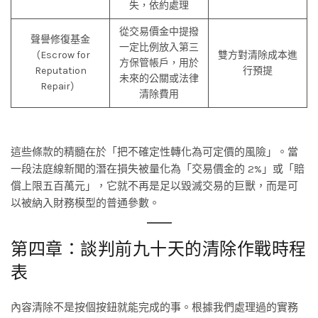
失，依約處理
從交易價金中提撥
聲譽修復基金
一定比例放入第三
（Escrow for
雙方對清除成本進
方保管帳戶，用於
Reputation
行預提
未來的公關或法律
Repair）
清除費用
這些條款的精髓在於「把不確定性轉化為可定價的風險」。當
一段法庭線新聞的潛在損失被量化為「交易價金的 2%」或「賠
償上限五百萬元」，它就不再是足以毀滅交易的巨獸，而是可
以被納入財務模型的普通參數。
第四章：談判前九十天的清除作戰時程
表
內容清除不是按個按鈕就能完成的事。根據我們處理過的實務