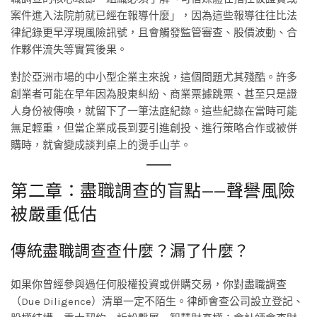
案件進入法院前就已經在報導什麼」，因為這些報導往往比法
律紀錄更早浮現風險訊號，且會觸發監管審查、股價波動、合
作夥伴流失等實質後果。
對於亞洲市場的中小型企業主來說，這個問題尤其殘酷。許多
創業者可能在早年因為股東糾紛、商業票據跳票、甚至只是證
人身份被傳喚，就留下了一筆法庭紀錄。這些紀錄在當時可能
無足輕重，但當企業成長到要引進創投、進行策略合作或被併
購時，就會變成談判桌上的燙手山芋。
第二章：盡職調查的盲點——聲譽風險
被嚴重低估
傳統盡職調查查什麼？漏了什麼？
如果你曾經參與過任何股權投資或併購交易，你對盡職調查
（Due Diligence）清單一定不陌生。律師會查公司設立登記、