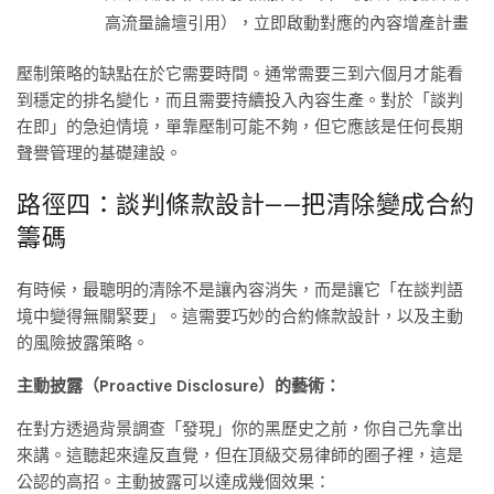
高流量論壇引用），立即啟動對應的內容增產計畫
壓制策略的缺點在於它需要時間。通常需要三到六個月才能看
到穩定的排名變化，而且需要持續投入內容生產。對於「談判
在即」的急迫情境，單靠壓制可能不夠，但它應該是任何長期
聲譽管理的基礎建設。
路徑四：談判條款設計——把清除變成合約
籌碼
有時候，最聰明的清除不是讓內容消失，而是讓它「在談判語
境中變得無關緊要」。這需要巧妙的合約條款設計，以及主動
的風險披露策略。
主動披露（Proactive Disclosure）的藝術：
在對方透過背景調查「發現」你的黑歷史之前，你自己先拿出
來講。這聽起來違反直覺，但在頂級交易律師的圈子裡，這是
公認的高招。主動披露可以達成幾個效果：