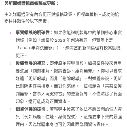
與新聞媒體協商撤稿或更新：
主流媒體通常有內容更正與撤稿政策，但標準嚴格。成功的協
商往往取決於以下因素：
事實錯誤的明確性
：如果你能證明報導中的某個核心事實
錯誤（例如「該案於 2023 年判決有罪」但實際上是
「2023 年判決無罪」），媒體基於新聞倫理有較高動機
更正。
後續發展的補充
：即使原始報導無誤，如果案件後來有重
要進展（例如和解、撤銷告訴、獲判無罪），你可以要求
媒體「更新報導」而非「刪除報導」。對媒體來說，更新
比刪除更容易接受，而對你來說，一篇標題為「某某案獲
判無罪，當事人沉冤得雪」的更新報導，不僅清除了負面
印象，還可能成為正面資產。
個資保護的援引
：若報導中披露了依法不應公開的個人資
訊（例如病歷、住址、身份證號），這是要求下架的最強
理由，因為媒體本身也可能因此面臨個資法責任。