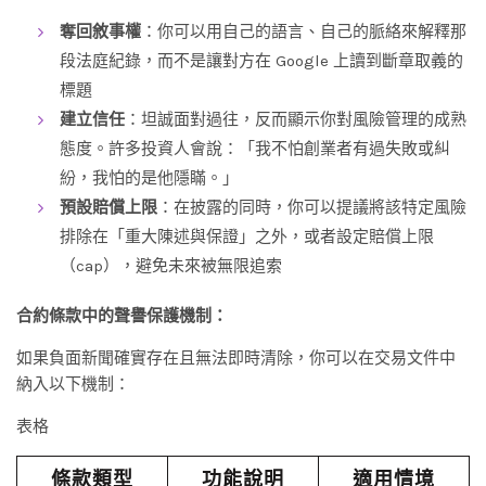
奪回敘事權
：你可以用自己的語言、自己的脈絡來解釋那
段法庭紀錄，而不是讓對方在 Google 上讀到斷章取義的
標題
建立信任
：坦誠面對過往，反而顯示你對風險管理的成熟
態度。許多投資人會說：「我不怕創業者有過失敗或糾
紛，我怕的是他隱瞞。」
預設賠償上限
：在披露的同時，你可以提議將該特定風險
排除在「重大陳述與保證」之外，或者設定賠償上限
（cap），避免未來被無限追索
合約條款中的聲譽保護機制：
如果負面新聞確實存在且無法即時清除，你可以在交易文件中
納入以下機制：
表格
條款類型
功能說明
適用情境