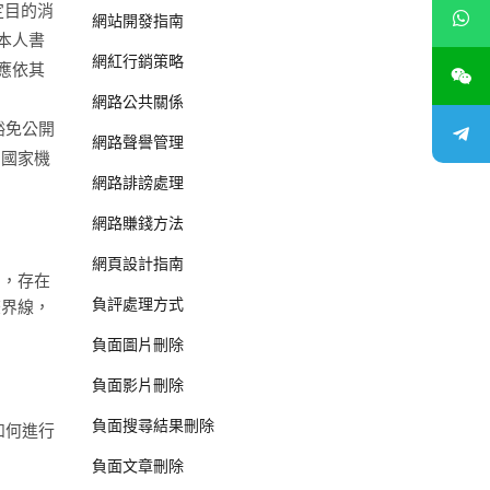
定目的消
網站開發指南
本人書
網紅行銷策略
應依其
網路公共關係
豁免公開
網路聲譽管理
為國家機
網路誹謗處理
網路賺錢方法
網頁設計指南
間，存在
負評處理方式
條界線，
負面圖片刪除
負面影片刪除
負面搜尋結果刪除
如何進行
負面文章刪除