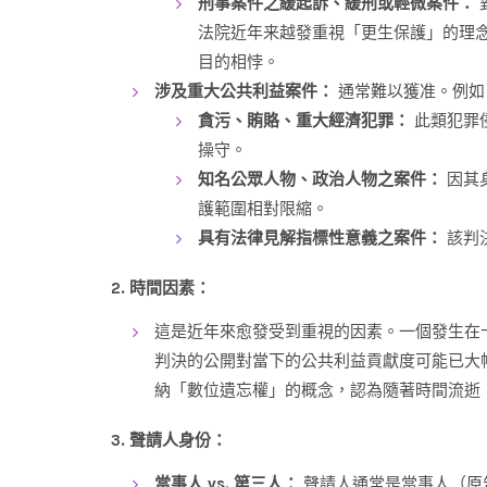
刑事案件之緩起訴、緩刑或輕微案件：
法院近年来越發重視「更生保護」的理
目的相悖。
涉及重大公共利益案件：
通常難以獲准。例如
貪污、賄賂、重大經濟犯罪：
此類犯罪
操守。
知名公眾人物、政治人物之案件：
因其
護範圍相對限縮。
具有法律見解指標性意義之案件：
該判
2. 時間因素：
這是近年來愈發受到重視的因素。一個發生在
判決的公開對當下的公共利益貢獻度可能已大
納「數位遺忘權」的概念，認為隨著時間流逝
3. 聲請人身份：
當事人 vs. 第三人：
聲請人通常是當事人（原