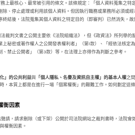
務上最核心、最常被引用的條文。該條規定：「個人資料蒐集之特
刪除、停止處理或利用該個人資料。但因執行職務或業務所必須或經
序終結後，法院蒐集其個人資料之特定目的（即審判）已然消失，故
法裁判文書之公開主要依《法院組織法》，但《政資法》所列舉的
業上秘密或著作權人之公開發表權利者」（第1款）、「經依法核定
制、禁止公開者」（第3款）等，在法理上亦得作為判斷之參考。
化」的公共利益
與
「個人隱私、名譽及資訊自主權」的基本人權
之
時，本質上都是在進行一場「個案權衡」的艱難工作。如何劃定這
權衡因素
提出聲請，請求刪除（或下架）公開於司法院網站之裁判書時，法院會
與權衡因素。