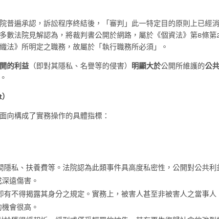
院普遍承認，訴訟程序終結後，「審判」此一特定目的原則上已經
多數法院見解認為，將裁判書公開於網路，屬於《個資法》第8條第2
織法》所明定之職務，故屬於「執行職務所必須」。
開的利益
（即對其隱私、名譽等的侵害）
明顯大於
公開所維護的
公
。
t）
面向構成了實務操作的具體指標：
間隱私、扶養費等。法院認為此類事件具高度私密性，公開對公共利
成深遠傷害。
即有不得揭露其身分之規定。實務上，被害人甚至非被害人之當事人
的機會很高。