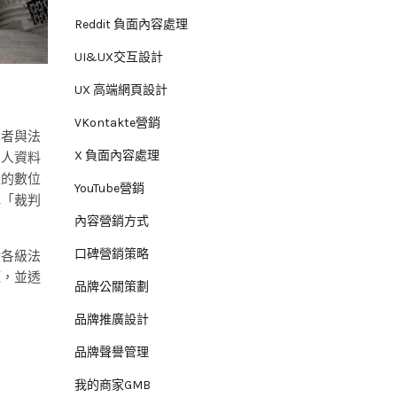
Reddit 負面內容處理
UI&UX交互設計
UX 高端網頁設計
VKontakte營銷
學者與法
X 負面內容處理
個人資料
性的數位
YouTube營銷
稱「裁判
內容營銷方式
口碑營銷策略
於各級法
範，並透
品牌公關策劃
品牌推廣設計
品牌聲譽管理
我的商家GMB