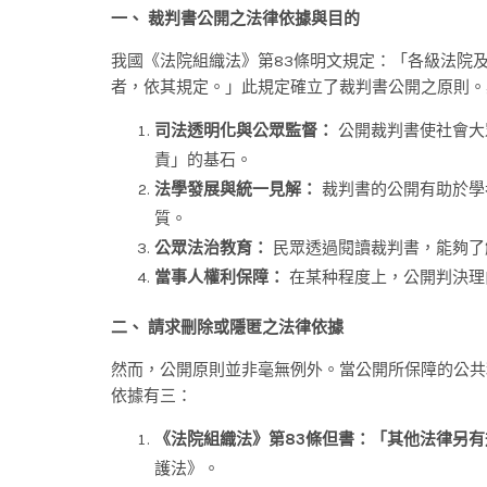
一、 裁判書公開之法律依據與目的
我國《法院組織法》第83條明文規定：「各級法院
者，依其規定。」此規定確立了裁判書公開之原則。
司法透明化與公眾監督：
公開裁判書使社會大
責」的基石。
法學發展與統一見解：
裁判書的公開有助於學
質。
公眾法治教育：
民眾透過閱讀裁判書，能夠了
當事人權利保障：
在某种程度上，公開判決理
二、 請求刪除或隱匿之法律依據
然而，公開原則並非毫無例外。當公開所保障的公共
依據有三：
《法院組織法》第83條但書：「其他法律另
護法》。