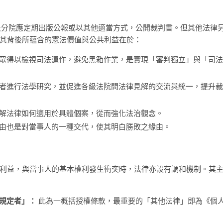
及分院應定期出版公報或以其他適當方式，公開裁判書。但其他法律
其背後所蘊含的憲法價值與公共利益在於：
眾得以檢視司法運作，避免黑箱作業，是實現「審判獨立」與「司法
者進行法學研究，並促進各級法院間法律見解的交流與統一，提升裁
解法律如何適用於具體個案，從而強化法治觀念。
由也是對當事人的一種交代，使其明白勝敗之緣由。
利益，與當事人的基本權利發生衝突時，法律亦設有調和機制。其
有規定者」：
此為一概括授權條款，最重要的「其他法律」即為《個