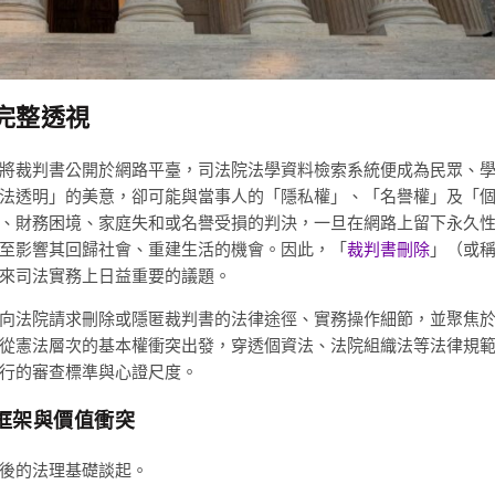
完整透視
將裁判書公開於網路平臺，司法院法學資料檢索系統便成為民眾、
法透明」的美意，卻可能與當事人的「隱私權」、「名譽權」及「
、財務困境、家庭失和或名譽受損的判決，一旦在網路上留下永久
至影響其回歸社會、重建生活的機會。因此，「
裁判書刪除
」（或
來司法實務上日益重要的議題。
向法院請求刪除或隱匿裁判書的法律途徑、實務操作細節，並聚焦
從憲法層次的基本權衝突出發，穿透個資法、法院組織法等法律規
行的審查標準與心證尺度。
框架與價值衝突
後的法理基礎談起。