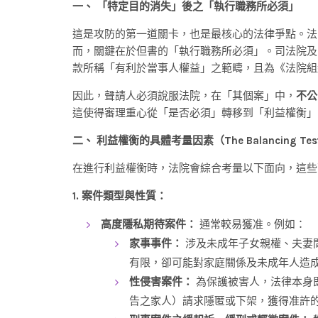
一、 「特定目的消失」後之「執行職務所必須」
這是攻防的第一道關卡，也是最核心的法律爭點。法
而，關鍵在於但書的「執行職務所必須」。司法院及
款所稱「有利於當事人權益」之範疇，且為《法院組
因此，聲請人必須說服法院，在「其個案」中，
不公
這使得審理重心從「是否必須」轉移到「利益權衡」
二、 利益權衡的具體考量因素（The Balancing Tes
在進行利益權衡時，法院會綜合考量以下面向，這些
1. 案件類型與性質：
高度隱私期待案件：
通常較易獲准。例如：
家事事件：
涉及未成年子女親權、夫妻
有限，卻可能對家庭關係及未成年人造
性侵害案件：
為保護被害人，法律本身
告之家人）請求隱匿或下架，獲得准許