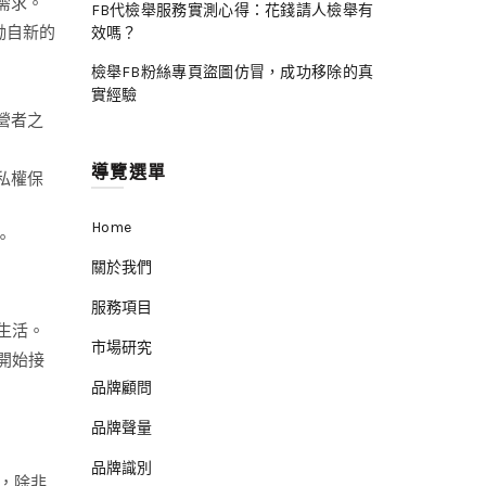
需求。
FB代檢舉服務實測心得：花錢請人檢舉有
勵自新的
效嗎？
檢舉FB粉絲專頁盜圖仿冒，成功移除的真
實經驗
營者之
導覽選單
私權保
Home
。
關於我們
服務項目
生活。
市場研究
開始接
品牌顧問
品牌聲量
品牌識別
，除非