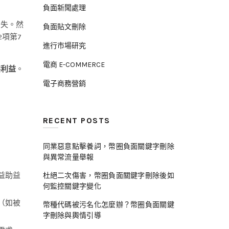
負面新聞處理
消失。然
負面貼文刪除
項第7
進行市場研究
電商 E-COMMERCE
共利益
。
電子商務營銷
RECENT POSTS
同業惡意點擊養詞，幣圈負面關鍵字刪除
與異常流量舉報
益助益
杜絕二次傷害，幣圈負面關鍵字刪除後如
何監控關鍵字變化
（如被
幣種代碼被污名化怎麼辦？幣圈負面關鍵
字刪除與輿情引導