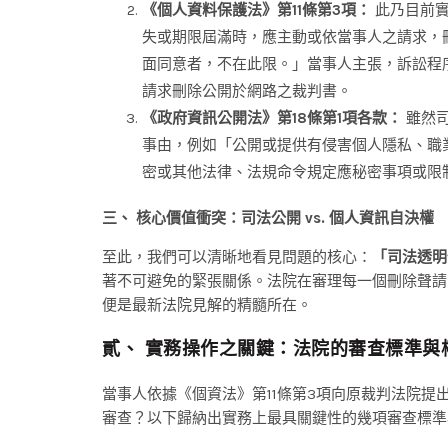
《個人資料保護法》第11條第3項：
此乃目前實
失或期限屆滿時，應主動或依當事人之請求，
面同意者，不在此限。」當事人主張，訴訟程
請求刪除公開於網路之裁判書。
《政府資訊公開法》第18條第1項各款：
雖然司
事由，例如「公開或提供有侵害個人隱私、職
密或其他法律、法規命令規定應秘密事項或限
三、 核心價值衝突：司法公開 vs. 個人資訊自決權
至此，我們可以清晰地看見問題的核心：
「司法透明
著不可避免的緊張關係。法院在審理每一個刪除聲請
便是最新法院見解的精髓所在。
貳、 實務操作之關鍵：法院的審查標準與
當事人依據《個資法》第11條第3項向原裁判法院
審查？以下歸納出實務上最具關鍵性的幾項審查標準