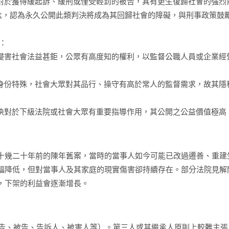
對於獲得緩起訴、緩刑或僅受輕罰的被告，其有更生復歸社會的強烈
念，認為永久公開此類判決將成為其回歸社會的障礙，與刑事政策鼓
：
侵害社會法益甚鉅，公眾有高度知的權利，以監督公職人員或企業經
身份特殊，社會大眾對其品行、操守有高於常人的監督需求，故其隱
決對於下級法院或社會大眾有重要指導作用，其公開之公益價值極高
十幾二十年前的陳年舊案，當時的當事人如今可能已改過遷善、重建
幅降低，但對當事人及其家庭的現實傷害卻持續存在。部分法院見解
，下架的利益會逐漸增長。
告、被告、告訴人、被害人等）。第三人或其繼承人原則上較難主張