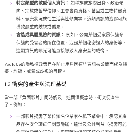
特定類型的敏感個人資訊：
如種族或族裔出身、政治傾
向、宗教或哲學信仰、工會會員資格、基因或生物特徵資
料、健康狀況或性生活與性傾向等。這類資訊的洩露可能
導致嚴重的歧視或偏見。
會造成具體風險的資訊：
例如，公開某個受家暴保護令
保護的受害者的所在位置、洩露某個秘密證人的身份等，
這類資訊的曝光可能直接導致人身安全的威脅。
YouTube的隱私權政策旨在防止用戶因這些資訊被公開而成為騷
擾、詐騙、威脅或歧視的目標。
1.3 衝突的產生與法理基礎
當一部「負面影片」同時觸及上述兩個概念時，衝突便產生
了。例如：
一部影片揭露了某位知名企業家在私下聚會中，承認其產
品存在安全瑕疵但刻意隱瞞。這涉及公共利益（揭露可能