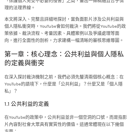
「保護個人免受不必要的侵害」之間，畫出一條精細且合乎情
理的法理界線。
本文將深入、完整且詳細地探討，當負面影片涉及公共利益與
個人隱私衝突時，YouTube會如何裁決。我們將從YouTube的政
策依據、裁決流程、考量因素、具體案例以及爭議處理等面
向，進行全面性的剖析，力求建構一幅清晰的審核思維導圖。
第一章：核心理念：公共利益與個人隱私
的定義與衝突
在深入探討裁決機制之前，我們必須先釐清兩個核心概念：在
YouTube的語境下，什麼是「公共利益」？什麼又是「個人隱
私」？
1.1 公共利益的定義
在YouTube的政策中，公共利益並非一個空洞的口號，而是指影
片內容對社會大眾具有實質性的價值。這通常體現在以下幾個
方面：