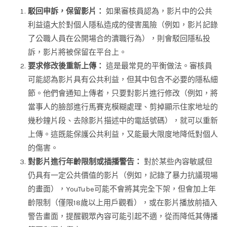
駁回申訴，保留影片：
如果審核員認為，影片中的公共
利益遠大於對個人隱私造成的侵害風險（例如，影片記錄
了公職人員在公開場合的瀆職行為），則會駁回隱私投
訴，影片將被保留在平台上。
要求修改後重新上傳：
這是最常見的平衡做法。審核員
可能認為影片具有公共利益，但其中包含不必要的隱私細
節。他們會通知上傳者，只要對影片進行修改（例如，將
當事人的臉部進行馬賽克模糊處理、剪掉顯示住家地址的
幾秒鐘片段、去除影片描述中的電話號碼），就可以重新
上傳。這既能保護公共利益，又能最大限度地降低對個人
的傷害。
對影片進行年齡限制或插播警告：
對於某些內容敏感但
仍具有一定公共價值的影片（例如，記錄了暴力抗議現場
的畫面），YouTube可能不會將其完全下架，但會加上年
齡限制（僅限18歲以上用戶觀看），或在影片播放前插入
警告畫面，提醒觀眾內容可能引起不適，從而降低其傳播