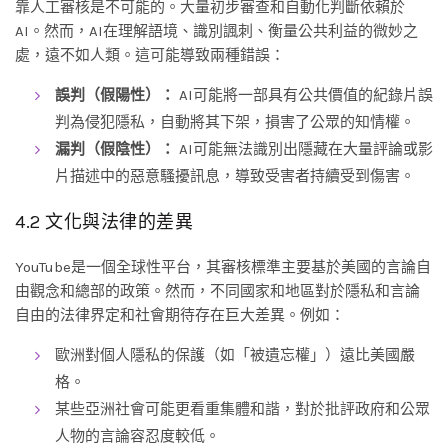
靠人工審核是不可能的。大量初步審查和自動化判斷依賴於
AI。然而，AI在理解語境、識別諷刺、衡量公共利益的微妙之
處，遠不如人類。這可能導致兩種錯誤：
誤判（假陽性）：
AI可能將一部具有公共價值的紀錄片誤
判為侵犯隱私，自動將其下架，損害了公眾的知情權。
漏判（假陰性）：
AI可能無法識別出隱藏在大量評論或影
片描述中的惡意騷擾訊息，導致受害者持續受到傷害。
4.2 文化與法律的差異
YouTube是一個全球性平台，其審核標準主要基於美國的言論自
由觀念和總部的政策。然而，不同國家和地區對於隱私和言論
自由的法律界定和社會期待存在巨大差異。例如：
歐洲對個人隱私的保護（如「被遺忘權」）遠比美國嚴
格。
某些亞洲社會可能更看重集體和諧，對於批評政府和公眾
人物的言論容忍度較低。