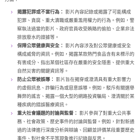
揭露犯罪或不當行為：
影片內容記錄或揭露了可能構成
犯罪、貪腐、重大瀆職或嚴重濫用權力的行為。例如，警
察執法過當的影片、政府官員收受賄賂的偷拍、企業非法
排放廢水的證據等。
保障公眾健康與安全：
影片內容涉及對公眾健康或安全
構成威脅的資訊。例如，揭露某款熱門食品含有未標示的
有害成分、指出某個社區存在嚴重的安全隱患、提供重大
自然災害的關鍵資訊等。
防止公眾被誤導：
影片旨在揭穿或澄清具有重大影響力
的虛假訊息、詐騙行為或惡意誤導。例如，駁斥有關選舉
舞弊的謠言、揭露一個大型的網路投資騙局、澄清關於某
種疾病的錯誤醫療資訊。
重大社會議題的討論與監督：
影片參與了對重大公共事
務、社會政策、歷史事件的討論與監督。例如，針對新通
過的法律進行深度分析與辯論、回顧並評價某段重要歷史
事件、對社會不平等現象進行記錄與反思。