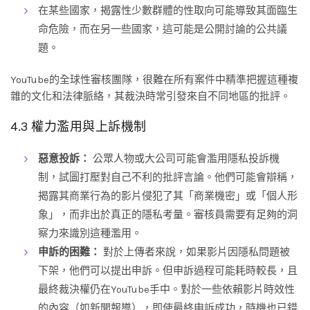
在某些國家，揭露性少數群體的性取向可能導致其面臨生
命危險，而在另一些國家，這可能是公開討論的公共議
題。
YouTube的全球性審核團隊，很難在所有案件中精準把握這種複
雜的文化和法律脈絡，其裁決時常引發來自不同地區的批評。
4.3 權力濫用與上訴機制
惡意投訴：
公眾人物或大公司可能會濫用隱私投訴機
制，試圖打壓對自己不利的批評言論。他們可能會辯稱，
揭露其商業行為的影片侵犯了其「商業機密」或「個人形
象」，而非出於真正的隱私考量。審核員需要有足夠的洞
察力來識別這種濫用。
申訴的困難：
對於上傳者來說，如果影片因隱私問題被
下架，他們可以提出申訴。但申訴過程可能耗時較長，且
最終裁決權仍在YouTube手中。對於一些依賴影片時效性
的內容（如新聞報導），即使最終申訴成功，時機也已錯