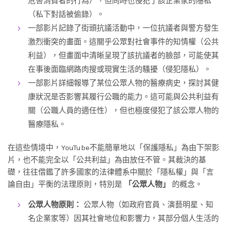
危害消費者的行為），但同時也侵犯了該企業家的隱私
（私下對話被偷錄）。
一部影片記錄了街頭抗議活動中，一位抗議者與警方發生
激烈衝突的畫面。這關乎公眾對社會事件的知情權（公共
利益），但畫面中清晰呈現了該抗議者的臉部，可能使其
在事後面臨網路肉搜或現實生活的騷擾（侵犯隱私）。
一部影片詳細報導了某位公眾人物的醫療病史，探討其健
康狀況是否影響其履行公職的能力。這可能與公共利益有
關（公職人員的適任性），但也極度侵犯了該公眾人物的
醫療隱私。
在這些情境中，YouTube不能簡單地以「保護隱私」為由下架影
片，也不能完全以「公共利益」為由放任不管。其裁決的基
礎，往往借鑑了許多國家的法律體系中關於「隱私權」與「言
論自由」平衡的法理原則，特別是
「公眾人物」
的概念。
公眾人物原則：
公眾人物（如政府官員、演藝明星、知
名企業家等）因其社會地位和影響力，其部分個人生活的