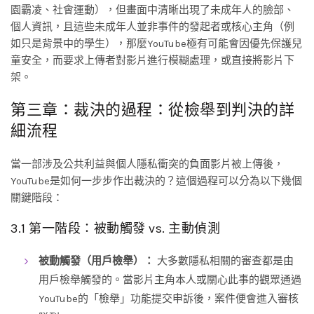
園霸凌、社會運動），但畫面中清晰出現了未成年人的臉部、
個人資訊，且這些未成年人並非事件的發起者或核心主角（例
如只是背景中的學生），那麼YouTube極有可能會因優先保護兒
童安全，而要求上傳者對影片進行模糊處理，或直接將影片下
架。
第三章：裁決的過程：從檢舉到判決的詳
細流程
當一部涉及公共利益與個人隱私衝突的負面影片被上傳後，
YouTube是如何一步步作出裁決的？這個過程可以分為以下幾個
關鍵階段：
3.1 第一階段：被動觸發 vs. 主動偵測
被動觸發（用戶檢舉）：
大多數隱私相關的審查都是由
用戶檢舉觸發的。當影片主角本人或關心此事的觀眾通過
YouTube的「檢舉」功能提交申訴後，案件便會進入審核