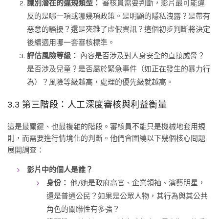
識別潛在的違規類型：
審核員需要判斷，影片最可能違
反的是哪一項或哪幾項政策。是明顯的隱私洩露？是帶有
惡意的騷擾？還是夾雜了虛假資訊？這個初步判斷將決定
後續適用哪一套審核標準。
評估風險等級：
內容是否涉及對人身安全的直接威脅？
是否涉及兒童？是否屬於緊急事件（如正在發生的暴力行
為）？風險等級越高，處理的優先級就越高。
3.3 第三階段：人工深度審核與利益衡量
這是最關鍵、也最複雜的階段。審核員不能只是機械地套用規
則，而需要進行情境化的判斷。他們會圍繞以下幾個核心問題
展開調查：
影片中的個人是誰？
身份：
他/她是政府高官、企業領袖、演藝明星，
還是普通公民？如果是公眾人物，其行為與其公共
角色的關聯性有多強？