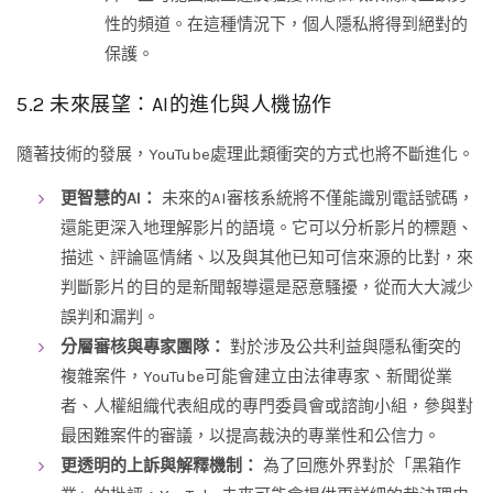
性的頻道。在這種情況下，個人隱私將得到絕對的
保護。
5.2 未來展望：AI的進化與人機協作
隨著技術的發展，YouTube處理此類衝突的方式也將不斷進化。
更智慧的AI：
未來的AI審核系統將不僅能識別電話號碼，
還能更深入地理解影片的語境。它可以分析影片的標題、
描述、評論區情緒、以及與其他已知可信來源的比對，來
判斷影片的目的是新聞報導還是惡意騷擾，從而大大減少
誤判和漏判。
分層審核與專家團隊：
對於涉及公共利益與隱私衝突的
複雜案件，YouTube可能會建立由法律專家、新聞從業
者、人權組織代表組成的專門委員會或諮詢小組，參與對
最困難案件的審議，以提高裁決的專業性和公信力。
更透明的上訴與解釋機制：
為了回應外界對於「黑箱作