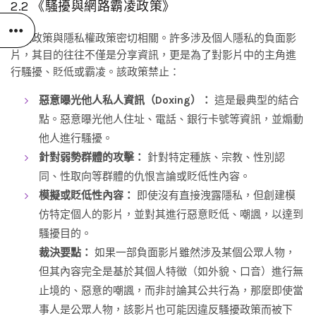
2.2 《騷擾與網路霸凌政策》
這項政策與隱私權政策密切相關。許多涉及個人隱私的負面影
片，其目的往往不僅是分享資訊，更是為了對影片中的主角進
行騷擾、貶低或霸凌。該政策禁止：
惡意曝光他人私人資訊（Doxing）：
這是最典型的結合
點。惡意曝光他人住址、電話、銀行卡號等資訊，並煽動
他人進行騷擾。
針對弱勢群體的攻擊：
針對特定種族、宗教、性別認
同、性取向等群體的仇恨言論或貶低性內容。
模擬或貶低性內容：
即使沒有直接洩露隱私，但創建模
仿特定個人的影片，並對其進行惡意貶低、嘲諷，以達到
騷擾目的。
裁決要點：
如果一部負面影片雖然涉及某個公眾人物，
但其內容完全是基於其個人特徵（如外貌、口音）進行無
止境的、惡意的嘲諷，而非討論其公共行為，那麼即使當
事人是公眾人物，該影片也可能因違反騷擾政策而被下