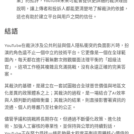
業」的批評，YouTube未來可能會提供更詳細的裁決理由
說明，讓上傳者和投訴人都能更清楚地了解裁決的依據，
這也有助於建立平台與用戶之間的信任。
結語
YouTube在裁決涉及公共利益與個人隱私衝突的負面影片時，扮
演的角色遠不止一個中立的技術平台。它更像是一個在全球範
圍內，每天都在進行著無數次微觀層面法理平衡的「超級法
官」。這項工作極其複雜且充滿挑戰，沒有永遠正確的完美答
案。
其裁決的基礎，是建立在一套試圖融合全球普世價值與地區文
化差異的政策體系之上；其裁決的過程，是一場結合了AI效率
與人類判斷的細緻衡量；其裁決的結果，則直接影響著資訊的
流通、個人的尊嚴乃至社會的公正。
儘管爭議和挑戰將長期存在，但通過不斷優化政策、進化技
術、加強人工審核的專業性，並保持與公眾的持續對話，
YouTube正在努力尋找一條能夠最大程度平衡這兩種核心價值的