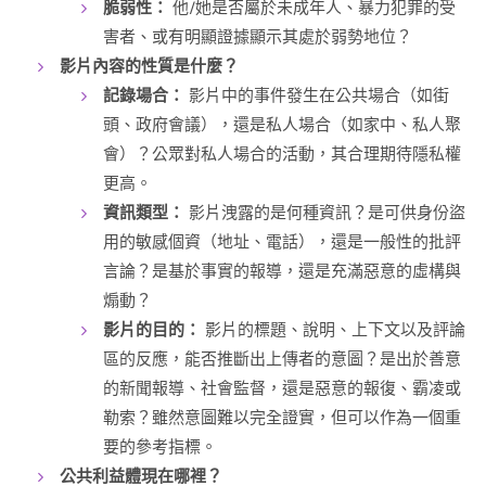
脆弱性：
他/她是否屬於未成年人、暴力犯罪的受
害者、或有明顯證據顯示其處於弱勢地位？
影片內容的性質是什麼？
記錄場合：
影片中的事件發生在公共場合（如街
頭、政府會議），還是私人場合（如家中、私人聚
會）？公眾對私人場合的活動，其合理期待隱私權
更高。
資訊類型：
影片洩露的是何種資訊？是可供身份盜
用的敏感個資（地址、電話），還是一般性的批評
言論？是基於事實的報導，還是充滿惡意的虛構與
煽動？
影片的目的：
影片的標題、說明、上下文以及評論
區的反應，能否推斷出上傳者的意圖？是出於善意
的新聞報導、社會監督，還是惡意的報復、霸凌或
勒索？雖然意圖難以完全證實，但可以作為一個重
要的參考指標。
公共利益體現在哪裡？