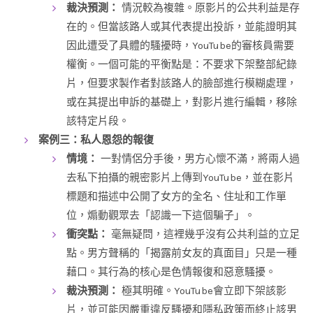
裁決預測：
情況較為複雜。原影片的公共利益是存
在的。但當該路人或其代表提出投訴，並能證明其
因此遭受了具體的騷擾時，YouTube的審核員需要
權衡。一個可能的平衡點是：不要求下架整部紀錄
片，但要求製作者對該路人的臉部進行模糊處理，
或在其提出申訴的基礎上，對影片進行編輯，移除
該特定片段。
案例三：私人恩怨的報復
情境：
一對情侶分手後，男方心懷不滿，將兩人過
去私下拍攝的親密影片上傳到YouTube，並在影片
標題和描述中公開了女方的全名、住址和工作單
位，煽動觀眾去「認識一下這個騙子」。
衝突點：
毫無疑問，這裡幾乎沒有公共利益的立足
點。男方聲稱的「揭露前女友的真面目」只是一種
藉口。其行為的核心是色情報復和惡意騷擾。
裁決預測：
極其明確。YouTube會立即下架該影
片，並可能因嚴重違反騷擾和隱私政策而終止該男