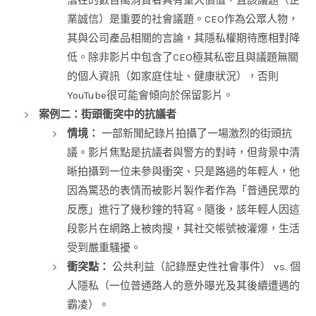
業誠信）是重要的社會議題。CEO作為公眾人物，
其與公司產品相關的言論，其隱私權期待應相對降
低。除非影片中包含了CEO極其私密且與議題無關
的個人資訊（如家庭住址、健康狀況），否則
YouTube很可能會傾向於保留影片。
案例二：街頭衝突中的抗議者
情境：
一部新聞紀錄片拍攝了一場激烈的街頭抗
議。影片焦點是抗議者與警方的對峙，但背景中清
晰拍攝到一位未參與衝突、只是路過的年輕人，他
因為驚恐的表情而被影片製作者作為「普通民眾的
反應」進行了幾秒鐘的特寫。隨後，該年輕人因這
段影片在網路上被肉搜，其社交帳號被灌爆，生活
受到嚴重騷擾。
衝突點：
公共利益（記錄歷史性社會事件） vs. 個
人隱私（一位普通路人的意外曝光及其後續遭遇的
霸凌）。