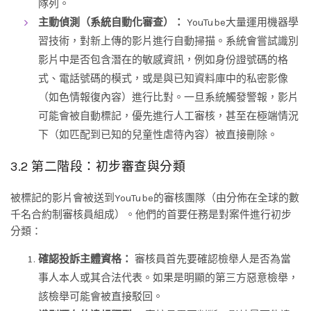
隊列。
主動偵測（系統自動化審查）：
YouTube大量運用機器學
習技術，對新上傳的影片進行自動掃描。系統會嘗試識別
影片中是否包含潛在的敏感資訊，例如身份證號碼的格
式、電話號碼的模式，或是與已知資料庫中的私密影像
（如色情報復內容）進行比對。一旦系統觸發警報，影片
可能會被自動標記，優先進行人工審核，甚至在極端情況
下（如匹配到已知的兒童性虐待內容）被直接刪除。
3.2 第二階段：初步審查與分類
被標記的影片會被送到YouTube的審核團隊（由分佈在全球的數
千名合約制審核員組成）。他們的首要任務是對案件進行初步
分類：
確認投訴主體資格：
審核員首先要確認檢舉人是否為當
事人本人或其合法代表。如果是明顯的第三方惡意檢舉，
該檢舉可能會被直接駁回。