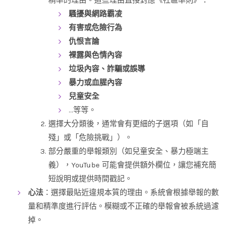
騷擾與網路霸凌
有害或危險行為
仇恨言論
裸露與色情內容
垃圾內容、詐騙或誤導
暴力或血腥內容
兒童安全
…等等。
選擇大分類後，通常會有更細的子選項（如「自
殘」或「危險挑戰」）。
部分嚴重的舉報類別（如兒童安全、暴力極端主
義），YouTube 可能會提供額外欄位，讓您補充簡
短說明或提供時間戳記。
心法
：選擇最貼近違規本質的理由。系統會根據舉報的數
量和精準度進行評估。模糊或不正確的舉報會被系統過濾
掉。