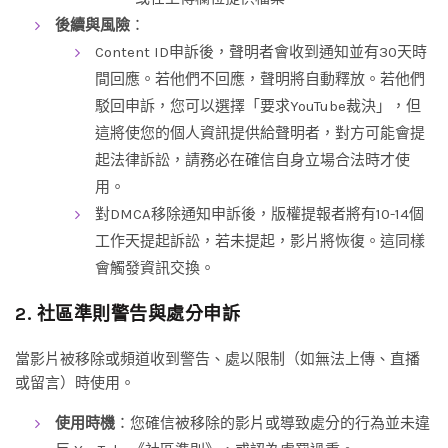
後續與風險
：
Content ID申訴後，聲明者會收到通知並有30天時
間回應。若他們不回應，聲明將自動釋放。若他們
駁回申訴，您可以選擇「要求YouTube裁決」，但
這將使您的個人資訊提供給聲明者，對方可能會提
起法律訴訟，請務必在確信自身立場合法時才使
用。
對DMCA移除通知申訴後，版權提報者將有10-14個
工作天提起訴訟，若未提起，影片將恢復。這同樣
會觸發資訊交換。
2. 社區準則警告與處分申訴
當影片被移除或頻道收到警告、處以限制（如無法上傳、直播
或留言）時使用。
使用時機
：您確信被移除的影片或導致處分的行為並未違