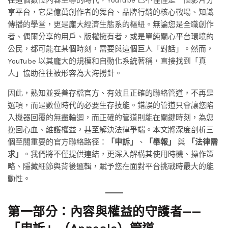
享平台，它是億萬創作者的舞台、品牌行銷的核心戰場、知識
傳播的學堂，更是龐大經濟生態系的樞紐。無論您是全職創作
者、偶爾分享的用戶、版權擁有者，或是單純關心平台環境的
公民，都可能在某個時刻，需要與這個巨人「對話」。然而，
YouTube 以其龐大的規模和自動化系統著稱，直接找到「真
人」協助往往被形容為大海撈針。
因此，熟知並妥善存檔官方、有效且正確的聯絡管道，不再是
選項，而是數位時代的必要生存技能。錯誤的管道只會讓您陷
入機器回覆的無盡輪迴，而正確的管道則能在關鍵時刻，為您
挽回心血、維護權益，甚至解決法律爭端。本文將深度剖析三
個至關重要的官方聯絡路徑：
「申訴」
、
「舉報」
與
「法律需
求」
。我們將不僅提供連結，更深入解構其使用時機、操作策
略、隱藏細節與背後邏輯，賦予您在面對平台挑戰時最大的能
動性。
第一部分：內容與權益的守護者——