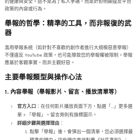
的健康與安全。這不是為了私人爭端，而是針對明顯違反平台
政策的內容或行為。
舉報的哲學：精準的工具，而非報復的武
器
濫用舉報系統（如針對不喜歡的創作者進行大規模惡意舉報）
不僅違反 YouTube 政策，也可能導致您的舉報權被限制。舉報
應基於客觀事實，而非主觀好惡。
主要舉報類型與操作心法
1. 內容舉報（舉報影片、留言、播放清單等）
官方入口
：在任何影片播放頁面下方，點選「…」更多選
單 > 「舉報」。留言旁則有旗標圖示。
詳細步驟與選擇理由
：
點擊「舉報」後，會彈出一個清單，您必須選擇最
精準的理由。這些理由直接對應《社區準則》：