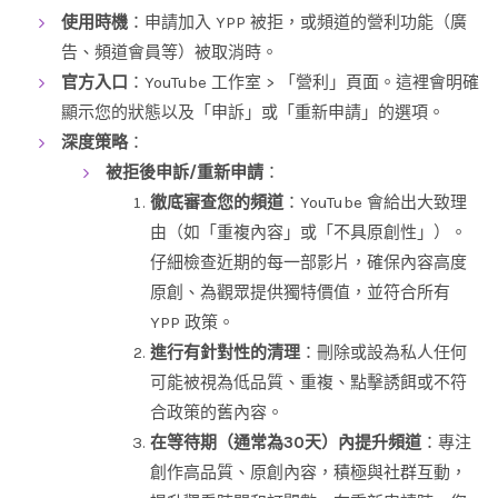
使用時機
：申請加入 YPP 被拒，或頻道的營利功能（廣
告、頻道會員等）被取消時。
官方入口
：YouTube 工作室 > 「營利」頁面。這裡會明確
顯示您的狀態以及「申訴」或「重新申請」的選項。
深度策略
：
被拒後申訴/重新申請
：
徹底審查您的頻道
：YouTube 會給出大致理
由（如「重複內容」或「不具原創性」）。
仔細檢查近期的每一部影片，確保內容高度
原創、為觀眾提供獨特價值，並符合所有
YPP 政策。
進行有針對性的清理
：刪除或設為私人任何
可能被視為低品質、重複、點擊誘餌或不符
合政策的舊內容。
在等待期（通常為30天）內提升頻道
：專注
創作高品質、原創內容，積極與社群互動，