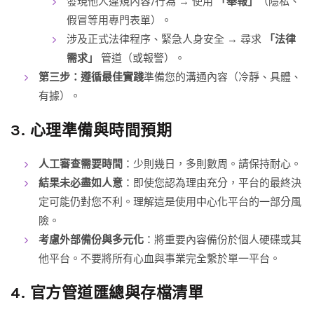
發現他人違規內容/行為 → 使用
「舉報」
（隱私、
假冒等用專門表單）。
涉及正式法律程序、緊急人身安全 → 尋求
「法律
需求」
管道（或報警）。
第三步：遵循最佳實踐
準備您的溝通內容（冷靜、具體、
有據）。
3. 心理準備與時間預期
人工審查需要時間
：少則幾日，多則數周。請保持耐心。
結果未必盡如人意
：即使您認為理由充分，平台的最終決
定可能仍對您不利。理解這是使用中心化平台的一部分風
險。
考慮外部備份與多元化
：將重要內容備份於個人硬碟或其
他平台。不要將所有心血與事業完全繫於單一平台。
4. 官方管道匯總與存檔清單