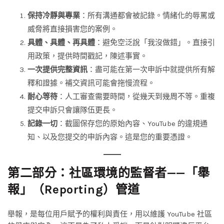
保持冷靜與專業
：所有溝通都會被記錄。情緒化的辱罵或
威脅將直接損害您的案例。
具體、具體、再具體
：避免空泛說「我沒做錯」。直接引
用政策，提供時間戳記，陳述事實。
一次提供完整資訊
：盡可能在第一次申訴中就提供所有解
釋和證據。補交資訊可能會拖慢流程。
耐心等待
：人工審查需要時間，從幾天到幾周不等。重複
提交申訴只會讓隊伍更長。
記錄一切
：截圖保存您的原始內容、YouTube 的違規通
知、以及您提交的申訴內容。這是您的重要憑證。
第二部分：社區環境的監督者——「舉
報」（Reporting）管道
舉報，是每位用戶賦予的權利與責任，用以維護 YouTube 社區