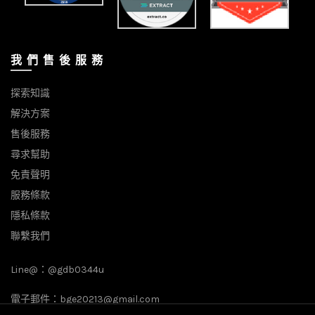
我 們 售 後 服 務
探索知識
解決方案
售後服務
尋求幫助
免責聲明
服務條款
隱私條款
聯繫我們
Line@：
@gdb0344u
電子郵件：
bge20213@gmail.com