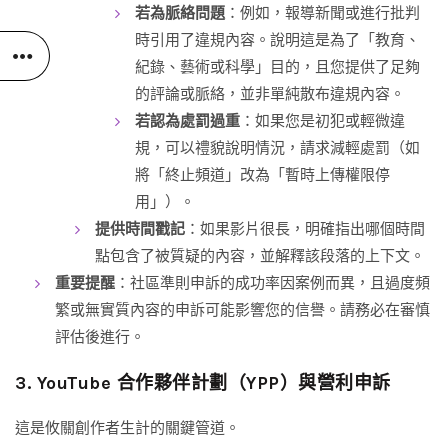
若為脈絡問題
：例如，報導新聞或進行批判
時引用了違規內容。說明這是為了「教育、
紀錄、藝術或科學」目的，且您提供了足夠
的評論或脈絡，並非單純散布違規內容。
若認為處罰過重
：如果您是初犯或輕微違
規，可以禮貌說明情況，請求減輕處罰（如
將「終止頻道」改為「暫時上傳權限停
用」）。
提供時間戳記
：如果影片很長，明確指出哪個時間
點包含了被質疑的內容，並解釋該段落的上下文。
重要提醒
：社區準則申訴的成功率因案例而異，且過度頻
繁或無實質內容的申訴可能影響您的信譽。請務必在審慎
評估後進行。
3. YouTube 合作夥伴計劃（YPP）與營利申訴
這是攸關創作者生計的關鍵管道。