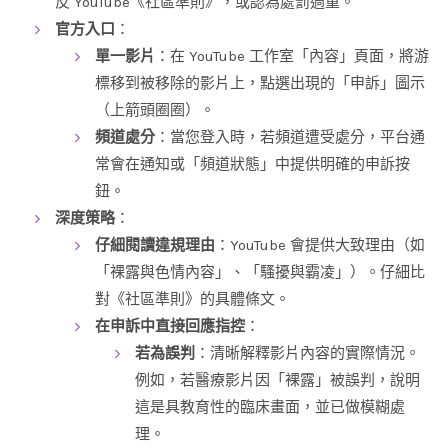
反 YouTube《社區準則》，或認為處罰過重。
官方入口
：
單一影片
：在 YouTube 工作室「內容」頁面，將游
標移到被移除的影片上，點選出現的「申訴」圖示
（上箭頭圈圈）。
頻道處分
：當您登入時，若頻道遭受處分，平台通
常會在通知或「頻道狀態」中提供明確的申訴按
鈕。
深度策略
：
仔細閱讀違規理由
：YouTube 會提供大致理由（如
「裸露與色情內容」、「騷擾與霸凌」）。仔細比
對《社區準則》的具體條文。
在申訴中直接回應指控
：
若為誤判
：清晰解釋影片內容的實際情況。
例如，若醫療影片因「裸露」被誤判，說明
這是具教育性的臨床畫面，並已做模糊處
理。