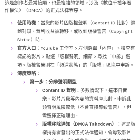
這是創作者最常接觸，也最複雜的領域。涉及《數位千禧年著
作權法》（DMCA）的正式法律程序。
使用時機
：當您的影片因版權聲明（Content ID 比對）遭
到封鎖、營利收益被轉移，或收到版權警告（Copyright
Strike）時。
官方入口
：YouTube 工作室 > 左側選單「內容」 > 檢查有
標記的影片 > 點選「版權聲明」細節 > 尋找「申訴」選
項。版權警告則在「頻道狀態」的「版權」區塊中申訴。
深度策略
：
第一步：分辨聲明類型
Content ID 聲明
：多數情況下，這來自音
樂、影片片段等內容的資料庫比對。申訴此
類聲明風險較低（不會直接導致警告），但
需選擇正確理由。
版權移除通知（DMCA Takedown）
：這是版
權持有者發出的正式法律通知，會導致影片