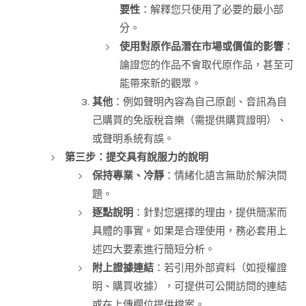
要性
：解釋您只使用了必要的最小部
分。
使用對原作品潛在市場或價值的影響
：
論證您的作品不會取代原作品，甚至可
能帶來新的觀眾。
其他
：例如聲明內容為自己原創、音訊為自
己購買的免版稅音樂（需提供購買證明）、
或聲明系統有誤。
第三步：提交具有說服力的說明
保持專業、冷靜
：情緒化語言無助於解決問
題。
逐點說明
：針對您選擇的理由，提供簡潔而
具體的事實。如果是合理使用，務必套用上
述四大要素進行簡短分析。
附上證據連結
：若引用外部資料（如授權證
明、購買收據），可提供可公開訪問的連結
或在上傳欄位提供檔案。