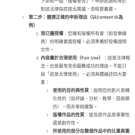
下架和一個「版權警告」。申訴此通知等於
對該法律指控提出異議，流程更嚴肅。
第二步：選擇正確的申訴理由（以Content ID為
例）
我已獲授權
：您擁有版權所有者（如音樂廠
商）的明確書面授權。必須準備好授權證明
文件。
內容屬於合理使用（Fair Use）
：這是法律概
念，也是最常見但最難成功的理由。不能只
說「這是合理使用」，必須具體論述四大要
素：
使用的目的與性質
：說明您的影片是轉
化性的（如評論、分析、教學、惡搞模
仿），而非單純複製。
版權作品的性質
：提及原作品是事實性
還是創作性。
所使用的部分在整個作品中的比重與重