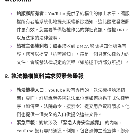
給版權所有者
：YouTube 提供了結構化的線上表單，讓版
權所有者能系統化地提交版權移除通知。這比隨意發送郵
件更有效。您需要準備版權作品的詳細資訊、侵權 URL，
以及法定的法律聲明。
給被主張權利者
：如果您收到 DMCA 移除通知但認為有
誤，您可以提交「抗辯通知」。這是一個具有法律效力的
文件，會觸發法律規定的流程（如前述申訴部分所提）。
2. 執法機構資料請求與緊急舉報
執法機構入口
：YouTube 設有專門的「執法機構請求指
南」頁面，詳細說明各國執法單位應如何透過正式法律程
序（如傳票、法院命令、搜索令）提交用戶資料請求。他
們也提供一個安全的入口供提交這些文件。
緊急舉報
：對於涉及
「緊急人身安全威脅」
的內容，
YouTube 設有專門通道。例如，包含恐怖主義宣傳、綁架