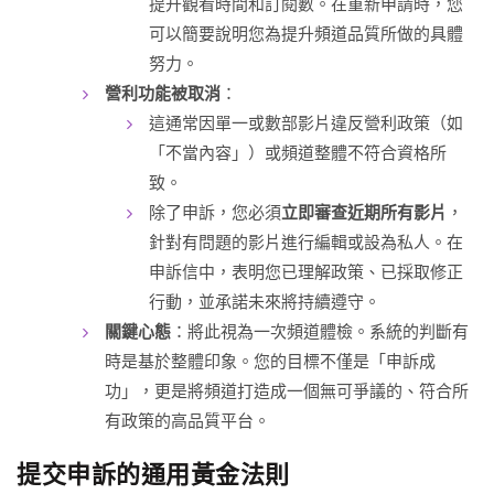
提升觀看時間和訂閱數。在重新申請時，您
可以簡要說明您為提升頻道品質所做的具體
努力。
營利功能被取消
：
這通常因單一或數部影片違反營利政策（如
「不當內容」）或頻道整體不符合資格所
致。
除了申訴，您必須
立即審查近期所有影片
，
針對有問題的影片進行編輯或設為私人。在
申訴信中，表明您已理解政策、已採取修正
行動，並承諾未來將持續遵守。
關鍵心態
：將此視為一次頻道體檢。系統的判斷有
時是基於整體印象。您的目標不僅是「申訴成
功」，更是將頻道打造成一個無可爭議的、符合所
有政策的高品質平台。
提交申訴的通用黃金法則