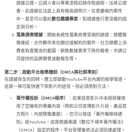
證據公證。公證人會以專業流程記錄存取過程，出具公證
書，此證據在法庭上具有極高證明力。在更嚴峻的案件
中，甚至可以委託
數位鑑識專家
，對證據進行更深層的固
定與分析。
蒐集損害證據
：開始系統性蒐集商譽受損的跡證：媒體報
導連結、合作夥伴來信關切或解約的郵件、社交媒體上消
費者負面聲浪的截圖、銷售數據異常下跌的報表、市調公
司提供的品牌聲譽波動報告等。
第二步：啟動平台檢舉機制（DMCA與社群準則）
在證據保全的同時，應立即啟動YouTube平台內建的檢舉管道。
這是一條可能快速下架影片的途徑，但必須用對方法。
著作權投訴（DMCA程序）
：如果惡意影片中未經授權使
用了您擁有的專屬內容（例如公司宣傳影片片段、產品官
方照片、內部簡報畫面），您可以發送「著作權移除通
知」給YouTube。這是根據美國《數位千禧年著作權法》
（DMCA）設定的程序，平台受理後依法必須迅速處理。