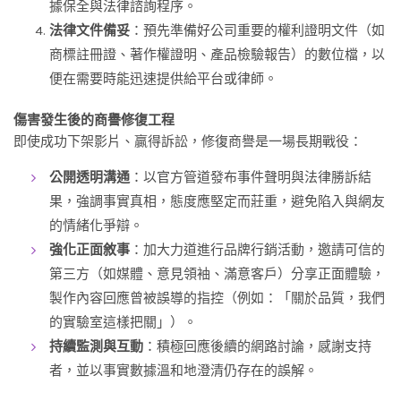
據保全與法律諮詢程序。
法律文件備妥
：預先準備好公司重要的權利證明文件（如
商標註冊證、著作權證明、產品檢驗報告）的數位檔，以
便在需要時能迅速提供給平台或律師。
傷害發生後的商譽修復工程
即使成功下架影片、贏得訴訟，修復商譽是一場長期戰役：
公開透明溝通
：以官方管道發布事件聲明與法律勝訴結
果，強調事實真相，態度應堅定而莊重，避免陷入與網友
的情緒化爭辯。
強化正面敘事
：加大力道進行品牌行銷活動，邀請可信的
第三方（如媒體、意見領袖、滿意客戶）分享正面體驗，
製作內容回應曾被誤導的指控（例如：「關於品質，我們
的實驗室這樣把關」）。
持續監測與互動
：積極回應後續的網路討論，感謝支持
者，並以事實數據溫和地澄清仍存在的誤解。