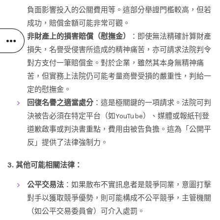
負面影響投入的公關費用等。這部分舉證門檻較高，但若
成功，賠償金額可能非常可觀。
非財產上的損害賠償（慰撫金）
：即使無法精確計算財產
損失，名譽受侵害所造成的精神痛苦，亦可請求法院判令
對方支付一筆賠償金。對於企業，雖然其本身無精神痛
苦，但實務上法院仍可能考量商譽受損的嚴重性，判給一
定的慰撫金。
回復名譽之適當處分
：這是極關鍵的一項請求。法院可判
決被告必須在特定平台（如YouTube）、媒體或報紙刊登
道歉啟事或判決書重點，費用由被告負擔。這為「公開平
反」提供了法律強制力。
3. 其他可能相關法律：
公平交易法
：如果散布不實訊息者是競爭同業，意圖打擊
對手以獲取競爭優勢，則可能構成不公平競爭，主管機關
（如公平交易委員會）可介入處罰。