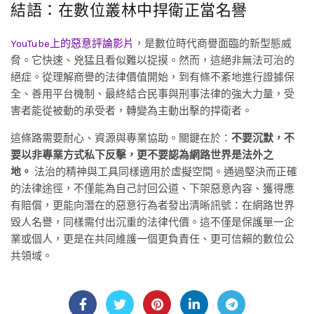
結語：在數位叢林中捍衛正當名譽
YouTube上的惡意評論影片
，是數位時代商譽面臨的新型態威
脅。它快速、兇猛且看似難以捉摸。然而，這絕非無法可治的
絕症。從理解商譽的法律價值開始，到有條不紊地進行證據保
全、善用平台機制、最終結合民事與刑事法律的強大力量，受
害者能從被動的承受者，轉變為主動出擊的捍衛者。
這條路需要耐心、資源與專業協助。關鍵在於：
不要沉默，不
要以非專業方式私下反擊，更不要認為網路世界是法外之
地。
法治的精神與工具同樣適用於虛擬空間。通過堅決而正確
的法律途徑，不僅能為自己討回公道、下架惡意內容、獲得應
有賠償，更能向潛在的惡意行為者發出清晰訊號：在網路世界
毀人名譽，同樣需付出沉重的法律代價。這不僅是保護單一企
業或個人，更是在共同維護一個更負責任、更可信賴的數位公
共領域。