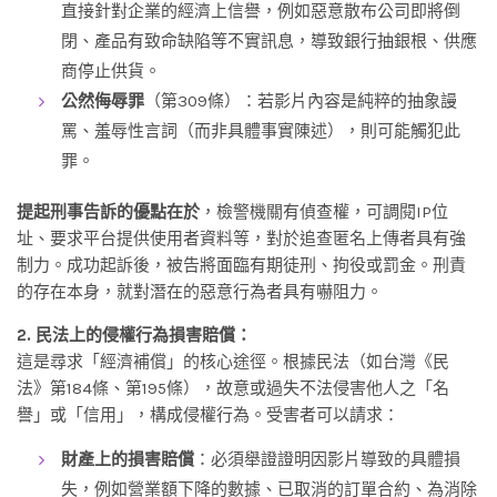
直接針對企業的經濟上信譽，例如惡意散布公司即將倒
閉、產品有致命缺陷等不實訊息，導致銀行抽銀根、供應
商停止供貨。
公然侮辱罪
（第309條）：若影片內容是純粹的抽象謾
罵、羞辱性言詞（而非具體事實陳述），則可能觸犯此
罪。
提起刑事告訴的優點在於
，檢警機關有偵查權，可調閱IP位
址、要求平台提供使用者資料等，對於追查匿名上傳者具有強
制力。成功起訴後，被告將面臨有期徒刑、拘役或罰金。刑責
的存在本身，就對潛在的惡意行為者具有嚇阻力。
2. 民法上的侵權行為損害賠償：
這是尋求「經濟補償」的核心途徑。根據民法（如台灣《民
法》第184條、第195條），故意或過失不法侵害他人之「名
譽」或「信用」，構成侵權行為。受害者可以請求：
財產上的損害賠償
：必須舉證證明因影片導致的具體損
失，例如營業額下降的數據、已取消的訂單合約、為消除