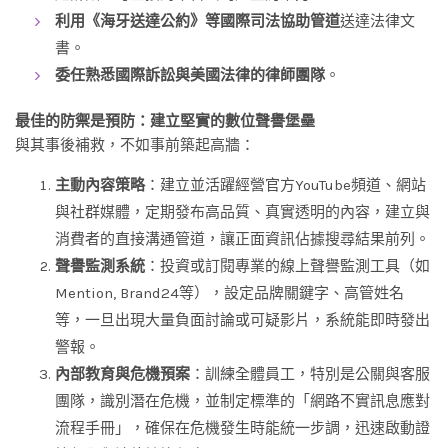
利用《海牙送達公約》等國際司法協助管道
送達法律文
書。
委任熟悉國際訴訟與美國法律的律師團隊
。
最佳的防禦是預防：建立堅實的數位聲譽堡壘
與其事後補救，不如事前築起高牆：
主動內容策略
：建立並活躍經營官方YouTube頻道、網站
與社群媒體，定期發布高品質、真實透明的內容，建立與
消費者的直接溝通管道，讓正面資訊佔據搜尋結果前列。
聲譽監測系統
：投資或訂閱專業的線上聲譽監測工具（如
Mention, Brand24等），設定品牌關鍵字、高管姓名
等，一旦出現大量負面討論或可疑影片，系統能即時發出
警報。
內部教育與危機預案
：訓練全體員工，特別是公關與客服
團隊，識別潛在危機，並制定標準的「網路不實訊息應對
流程手冊」，確保在危機發生時能統一步調，迅速啟動證