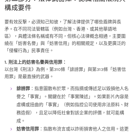
構成要件
要有效反擊，必須知己知彼，了解法律提供了哪些盾牌與長
矛。在不同司法管轄區（例如台灣、香港、或其他華語地
區），具體法條名稱或有不同，但核心法律概念相通，主要圍
繞在「妨害名譽」與「妨害信用」的相關規定，以及更廣泛的
「侵權行為」民事責任。
1. 刑法上的妨害名譽與信用罪：
以台灣《刑法》為例，第310條「誹謗罪」與第313條「妨害信
用罪」是最直接的武器。
誹謗罪
：指意圖散布於眾，而指摘或傳述足以毀損他人名
譽之「事實」。關鍵在於「事實陳述」。如果影片內容是
虛構或扭曲的「事實」（例如指控公司使用非法原料、財
務造假），且足以降低社會對該企業的評價，就可能構
成。
妨害信用罪
：指散布流言或以詐術損害他人之信用。這更