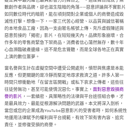
數創作者與品牌，卻也滋生陰暗的角落——惡意評論與不實影片
如同數位時代的暗箭，能在頃刻間對企業或個人的商譽造成毀
滅性打擊。想像一下，一家三代苦心經營、以品質與誠信著稱
的本地食品工廠，因為一支由匿名帳號上傳、充斥虛假陳述與
惡意剪接的「揭密」影片，在短短幾天內，品牌形象崩壞，合
作多年的零售商緊急下架商品，消費者信心蕩然無存，數十年
心血瀕臨破產邊緣。這不是危言聳聽，而是全球各地正在真實
上演的數位噩夢。
當名譽與生計在虛擬空間中遭受公開處刑，憤怒與焦慮是本能
反應，但更關鍵的是冷靜而堅定地尋求救濟之道。許多人第一
時間只想衝動地「在留言區開戰」或私下哀求上傳者，這些往
往徒勞無功，甚至可能使情況惡化。事實上，
面對惡意毀損商
譽的影片
，一套縝密、具策略性的法律與平台途徑組合拳，才
是最具效力、最能從根源解決問題的武器。本文將深入剖析，
當您或您的企業成為YouTube惡意影片的受害者時，如何系統性
地運用法律賦予的權利與平台規範，有效下架有害內容、追究
責任，並修復受損的商譽。