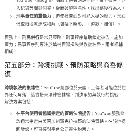
YouTube（Google）調取上傳者的註冊IP、電子郵件、登
入紀錄等關鍵個資，從而破解匿名性，找出幕後行為人。
刑事責任的震懾力
：迫使被告面對可能入獄的壓力，常在
偵查階段就達成和解（包括下架影片、道歉、賠償）。
實務上，
刑民併行
是常見策略。刑事程序幫助鎖定被告、施加
壓力；民事程序則專注於填補實際損失與恢復名譽。兩者相輔
相成。
第五部分：跨境挑戰、預防策略與商譽修
復
跨境執法的複雜性
：YouTube總部位於美國，上傳者可能位於世
界任何角落。這會帶來法律管轄權、判決承認與執行的挑戰。
解決方案包括：
在平台使用者協議指定的管轄法院提告
：YouTube服務條
款通常指定由美國加州聖克拉拉郡的法院管轄。在該地提
起訴訟，可直接對平台公司產生約束力。