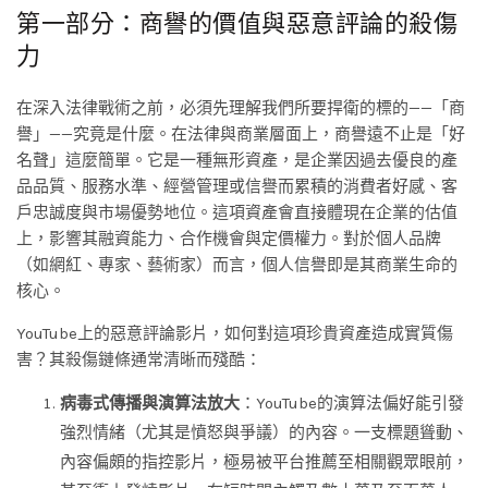
第一部分：商譽的價值與惡意評論的殺傷
力
在深入法律戰術之前，必須先理解我們所要捍衛的標的——「商
譽」——究竟是什麼。在法律與商業層面上，商譽遠不止是「好
名聲」這麼簡單。它是一種無形資產，是企業因過去優良的產
品品質、服務水準、經營管理或信譽而累積的消費者好感、客
戶忠誠度與市場優勢地位。這項資產會直接體現在企業的估值
上，影響其融資能力、合作機會與定價權力。對於個人品牌
（如網紅、專家、藝術家）而言，個人信譽即是其商業生命的
核心。
YouTube上的惡意評論影片，如何對這項珍貴資產造成實質傷
害？其殺傷鏈條通常清晰而殘酷：
病毒式傳播與演算法放大
：YouTube的演算法偏好能引發
強烈情緒（尤其是憤怒與爭議）的內容。一支標題聳動、
內容偏頗的指控影片，極易被平台推薦至相關觀眾眼前，