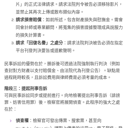
片」的正式法律請求。請求法院判令被告必須移除影片，
並禁止其再次上傳或散布類似內容。
請求損害賠償
：如前所述，包含財產損失與慰撫金。需會
同會計師或專業顧問，將蒐集的損害證據整理成具說服力
的損失計算書。
請求「回復名譽」之處分
：請求法院判決被告必須在指定
平台刊登判決要旨或道歉聲明。
民事訴訟的優勢在於，勝訴後可透過法院強制執行判決（例如
查封對方財產以支付賠償金、由法院代為刊登公告）。缺點是
過程耗時較長，且訴訟費用與律師費是必須考量的成本。
階段三：提起刑事告訴
可與民事訴訟同步或提前進行。向地檢署提出刑事告訴（誹謗
罪、妨害信用罪）後，檢察官將展開偵查。此程序的強大之處
在於：
偵查權
：檢察官可發出傳票、搜索票，甚至向