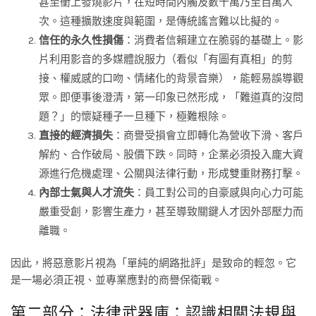
甚至衝上發燒影片，在短時間內觸及數十萬乃至百萬人
次。這種擴散速度與範圍，是傳統謠言難以比擬的。
信任的永久性損傷
：消費者信賴建立在脆弱的基礎上。影
片利用影音的多媒體說服力（看似「有圖有真相」的剪
接、權威感的口吻、情緒化的背景音樂），能輕易誤導觀
眾。即便事後澄清，第一印象已然形成，「難道真的沒問
題？」的懷疑種子一旦種下，極難根除。
直接的經濟損失
：商譽受損會立即轉化為營收下滑、客戶
解約、合作破局、股價下跌。同時，企業必須投入龐大資
源進行危機處理、公關與法律行動，形成雙重財務打擊。
內部士氣與人才流失
：員工對公司的自豪感與向心力可能
嚴重受創，影響生產力，甚至導致關鍵人才因外部壓力而
離職。
因此，將惡意影片視為「單純的網路批評」是致命的輕忽。它
是一場必須正視、並專業應對的商譽保衛戰。
第二部分：法律武器庫：認識相關法規與