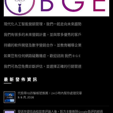
現代化人工智能營銷管理，我們一起走向未來趨勢
我們有很多的未來營銷計畫，並與眾多優秀的客戶
持續的軟件開發及數字營銷合作，並教育輔導企業
如果您有任何網路疑難雜症，歡迎諮詢 我們 B G E
我們可為您免費診斷評估，並選擇正確的行銷管道
最 新 發 佈 資 訊
代檢舉FB詐騙帳號推薦，24小時內幫你處理完畢
8 8 月, 2026
發送存證信函給惡意評論人後，對方主動刪除Google負評的經過