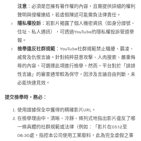
注意
：必須是您擁有著作權的內容，且需提供詳細的權利
聲明與侵權連結，若虛假陳述可能需負法律責任。
隱私權投訴
：若影片揭露了個人機密資訊（如身分證號、
住址、私人通訊），可透過YouTube的隱私權投訴管道舉
報。
檢舉違反社群規範
：YouTube社群規範禁止騷擾、霸凌、
威脅及仇恨言論。針對純粹惡意攻擊、人肉搜索、嚴重侮
辱的內容，可選擇此項進行檢舉。然而，平台對於「誹謗
性言論」的審查通常較為保守，因涉及言論自由判斷，未
必能快速見效。
提交檢舉時，務必：
使用證據保全中獲得的精確影片URL。
在檢舉理由中，清晰、冷靜、條列式地指出影片違反了哪
一條具體的社群規範或法律（例如：「影片在05:12至
06:30處，指控本公司使用工業廢料，此為完全虛假之事