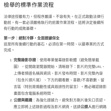
檢舉的標準作業流程
法律途徑雖有力，但程序嚴謹，不容有失。在正式啟動法律行
動前，有一套必須嚴格執行的前置作業流程，這將決定後續所
有行動的成敗基礎。
第一步：絕對冷靜，全面證據保全
這是所有後續行動的基石，必須在第一時間、以最專業的方式
完成。
完整錄影存證
：使用專業螢幕錄影軟體（避免簡單截
圖），從開啟瀏覽器開始，清晰錄下：影片的完整URL、
上傳者頻道名稱與資訊、影片發布時間、影片完整內容
（包含片頭片尾）、下方的觀看數、喜歡/不喜歡數、留
言區（特別是煽動性或具毀謗性的留言）。務必確認錄影
畫面包含電腦系統時間。
公證與鑑識
：為強化證據力，避免對方刪片後矢口否認，
應立即將上述錄影過程及影片網頁，送請
公證人
進行網路