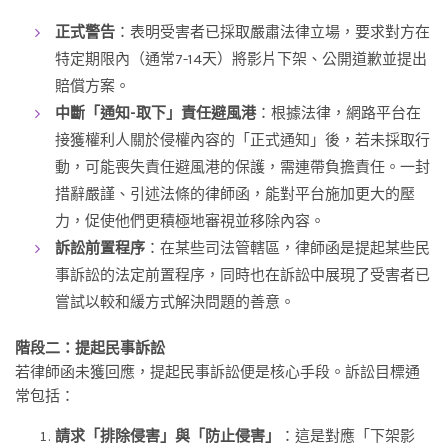
正式警告
：表明受害者已採取嚴肅法律立場，要求對方在
特定期限內（通常7-14天）將影片下架、公開道歉並提出
賠償方案。
中斷「通知-取下」責任避風港
：根據法律，網路平台在
接獲權利人關於侵權內容的「正式通知」後，若未採取行
動，可能喪失責任避風港的保護，需連帶負擔責任。一封
措辭嚴謹、引述法條的律師函，能對平台施加更大的壓
力，促使他們更積極地審視並移除內容。
訴訟前置程序
：在某些司法管轄區，律師函是提起某些民
事訴訟的法定前置程序，同時也在訴訟中展現了受害者已
嘗試以較和緩方式解決問題的善意。
階段二：提起民事訴訟
若律師函未獲回應，提起民事訴訟便是核心手段。訴訟目標通
常包括：
請求「排除侵害」與「防止侵害」
：這是對應「下架影