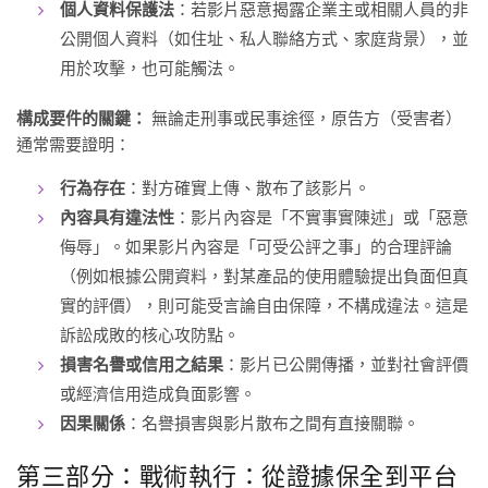
個人資料保護法
：若影片惡意揭露企業主或相關人員的非
公開個人資料（如住址、私人聯絡方式、家庭背景），並
用於攻擊，也可能觸法。
構成要件的關鍵：
無論走刑事或民事途徑，原告方（受害者）
通常需要證明：
行為存在
：對方確實上傳、散布了該影片。
內容具有違法性
：影片內容是「不實事實陳述」或「惡意
侮辱」。如果影片內容是「可受公評之事」的合理評論
（例如根據公開資料，對某產品的使用體驗提出負面但真
實的評價），則可能受言論自由保障，不構成違法。這是
訴訟成敗的核心攻防點。
損害名譽或信用之結果
：影片已公開傳播，並對社會評價
或經濟信用造成負面影響。
因果關係
：名譽損害與影片散布之間有直接關聯。
第三部分：戰術執行：從證據保全到平台