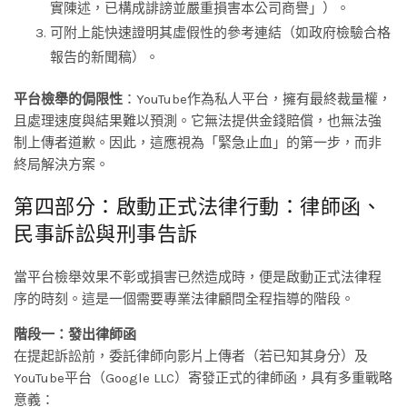
實陳述，已構成誹謗並嚴重損害本公司商譽」）。
可附上能快速證明其虛假性的參考連結（如政府檢驗合格
報告的新聞稿）。
平台檢舉的侷限性
：YouTube作為私人平台，擁有最終裁量權，
且處理速度與結果難以預測。它無法提供金錢賠償，也無法強
制上傳者道歉。因此，這應視為「緊急止血」的第一步，而非
終局解決方案。
第四部分：啟動正式法律行動：律師函、
民事訴訟與刑事告訴
當平台檢舉效果不彰或損害已然造成時，便是啟動正式法律程
序的時刻。這是一個需要專業法律顧問全程指導的階段。
階段一：發出律師函
在提起訴訟前，委託律師向影片上傳者（若已知其身分）及
YouTube平台（Google LLC）寄發正式的律師函，具有多重戰略
意義：