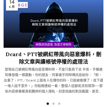
14
5 月
,
網路誹謗處理
負面文章刪除
Dcard、PTT被網紅帶風向惡意爆料，刪
除文章與讓帳號停權的處理法
發現自己被網紅帶風向惡意爆料時，不是只能吞下去 半夜，手機通
知像發瘋一樣震動。你的朋友、同事幾乎同時傳訊息給你：「欸，
出事了，PTT／Dcard 上面有人在爆你的料，已經被推爆了，底下還
一堆人說不意外。」你點開連結一看，整個人從腳底涼到頭頂——那
些內容摻雜著真假難辨的個人隱私、刻意扭曲的對話截圖、甚至憑
空捏造的指控。更可怕的是，發文帳號不只一個，底下留言的風向
出奇地一致，幾分鐘內就洗出好幾頁謾罵，而且好幾個留言的用