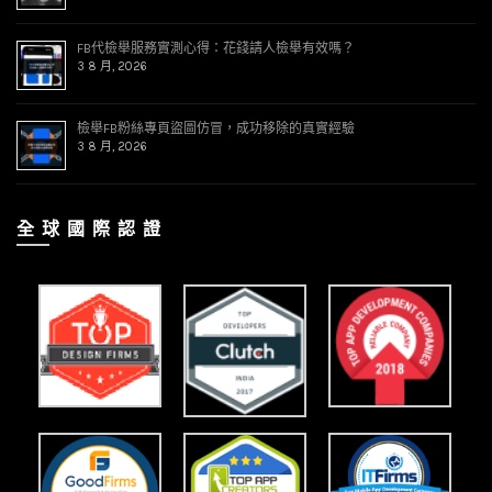
FB代檢舉服務實測心得：花錢請人檢舉有效嗎？
3 8 月, 2026
檢舉FB粉絲專頁盜圖仿冒，成功移除的真實經驗
3 8 月, 2026
全 球 國 際 認 證