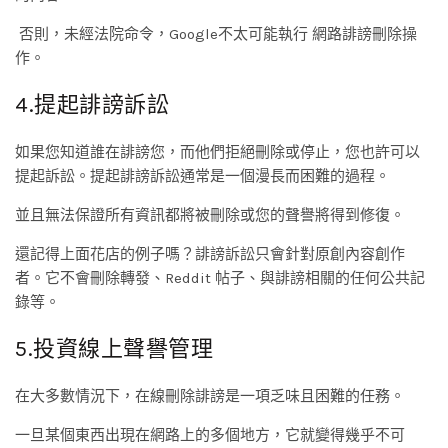
否則，未經法院命令，Google不太可能執行 網路誹謗刪除操
作。
4.提起誹謗訴訟
如果您知道誰在誹謗您，而他們拒絕刪除或停止，您也許可以
提起訴訟。提起誹謗訴訟通常是一個漫長而困難的過程。
並且無法保證所有資訊都將被刪除或您的聲譽將得到修復。
還記得上面花店的例子嗎？誹謗訴訟只會針對原創內容創作
者。它不會刪除轉發、Reddit 帖子、與誹謗相關的任何公共記
錄等。
5.投資線上聲譽管理
在大多數情況下，在線刪除誹謗是一項乏味且困難的任務。
一旦某個東西出現在網路上的多個地方，它就變得幾乎不可