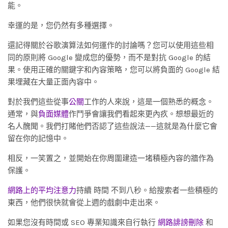
能。
幸運的是，您仍然有多種選擇。
還記得關於谷歌演算法如何運作的討論嗎？您可以使用這些相
同的原則將 Google 變成您的優勢，而不是對抗 Google 的結
果。使用正確的關鍵字和內容策略，您可以將負面的 Google 結
果埋藏在大量正面內容中。
對於我們這些從事
公關
工作的人來說，這是一個熟悉的概念。
通常，與
負面媒體
作鬥爭會讓我們看起來更內疚。想想最近的
名人醜聞。我們打賭他們否認了這些說法——這就是為什麼它會
留在你的記憶中。
相反，一笑置之，並開始在你周圍建造一堵積極內容的牆作為
保護。
網路上的平均注意力
持續 時間 不到八秒。給搜索者一些積極的
東西，他們很快就會從上週的戲劇中走出來。
如果您沒有時間或 SEO 專業知識來自行執行
網路誹謗刪除
和