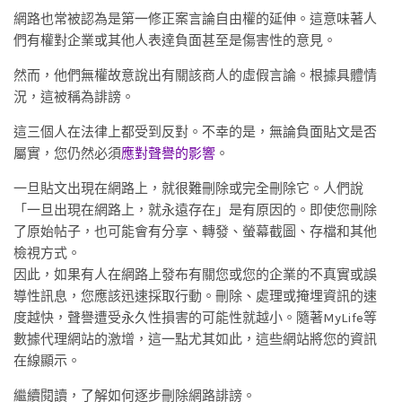
網路也常被認為是第一修正案言論自由權的延伸。這意味著人
們有權對企業或其他人表達負面甚至是傷害性的意見。
然而，他們無權故意說出有關該商人的虛假言論。根據具體情
況，這被稱為誹謗。
這三個人在法律上都受到反對。不幸的是，無論負面貼文是否
屬實，您仍然必須
應對聲譽的影響
。
一旦貼文出現在網路上，就很難刪除或完全刪除它。人們說
「一旦出現在網路上，就永遠存在」是有原因的。即使您刪除
了原始帖子，也可能會有分享、轉發、螢幕截圖、存檔和其他
檢視方式。
因此，如果有人在網路上發布有關您或您的企業的不真實或誤
導性訊息，您應該迅速採取行動。刪除、處理或掩埋資訊的速
度越快，聲譽遭受永久性損害的可能性就越小。隨著MyLife等
數據代理網站的激增，這一點尤其如此，這些網站將您的資訊
在線顯示。
繼續閱讀，了解如何逐步刪除網路誹謗。