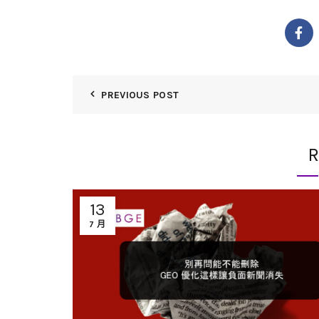
PREVIOUS POST
R
13
7 月