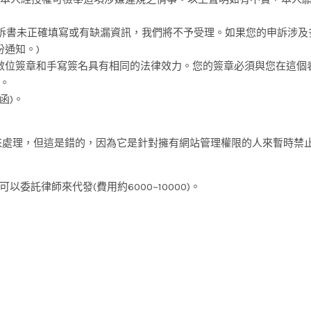
申訴書未正確填寫或有缺漏資訊，我們將不予受理。如果您的申訴涉及
份通知。)
表單；數位簽章和手寫簽名具有相同的法律效力。您的簽章必須與您在這個
。
函)。
具來處理，但這是錯的，因為它是針對擁有網站管理權限的人來暫時禁
託律師來代發(費用約6000~10000)。