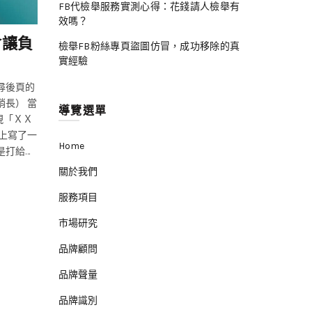
FB代檢舉服務實測心得：花錢請人檢舉有
負面新聞處理
效嗎？
會讓負
如何從網上刪除負面新聞文章-最新 20
檢舉FB粉絲專頁盜圖仿冒，成功移除的真
有效策略
實經驗
尋後頁的
任何說過“不存在不良宣傳這樣的事情”的人很可能從未遭受
宣傳的後果。 負面新聞文章可能會對您的品牌或形象造成
導覽選單
現「ＸＸ
壞，這已不是什麼秘密。 當新聞文章來自信譽良好或受歡迎
上寫了一
媒體時尤其如此。 這些是最難對付的，因為它們往往排名在
Home
是打給所
果頁面的前面，全世界都可以輕鬆看到它們。 如果您的公司
承諾幫你
到過這種情況，或者希望制定計劃以防萬一發生這種情況，
關於我們
規模的媒
一些選擇。 進入在線聲譽管理公司。 這些工具旨在幫助公
服務項目
步步讓它
聯網上刪除文章，以便在自己刪除文章的工作變得過於困難
和正確的
承受或不可能時挽救其在線聲譽。 從網上刪除新聞文章的 5 個步驟
市場研究
正如您可能想像的那樣，從互聯網上刪除新聞文章是一個複
術名詞，
程。然而，有些步驟卻出奇地簡單。我們將引導您完成以下
品牌顧問
法都是正
確定您要刪除的所有文章 與在線聲譽管理公司合作 請求在線新聞媒
品牌聲量
聞
體刪除內容 要求 Google 刪除該新聞文章
品牌識別