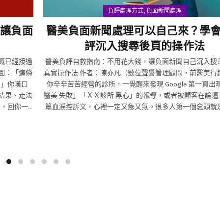
,
負評處理方式
負面新聞處理
樣讓負面
醫美負面新聞處理可以自己來？學
評沉入搜尋後頁的操作法
醫美負評自救指南：不用花大錢，讓負面新聞自己沉入搜
截圖：「這條
真實操作法 作者：陳亦凡（數位聲譽管理顧問，前醫美行銷長） 當
？」你嘆口
你辛辛苦苦經營的診所，一覺醒來發現 Google 第一頁出
尋結果、走法
醫美 失敗」「ＸＸ診所 黑心」的報導，或者被顧客在論壇
秒，回你一
篇血淚控訴文，心裡一定又急又氣。很多人第一個念頭就
謂的「負面新聞處理公司」，開價幾十萬，甚至上百萬，
把負面連結刪除或「洗掉」。事實上，只要你不是遇到大
體爆料事件，超過七成的負面搜尋結果，都可以靠自己一
沉到第二頁以後，而且幾乎不需要額外花費，只需要時間
操作方法。 這篇文章就是要跟你說，怎麼用扎扎實實的內容策略與
搜尋引擎運作邏輯，自己把負評壓下去。我不談複雜的技
也不會要你去學程式，更不會教你去攻擊別人——所有方
當、可長久經營的聲譽管理方式。立即刪除負面新