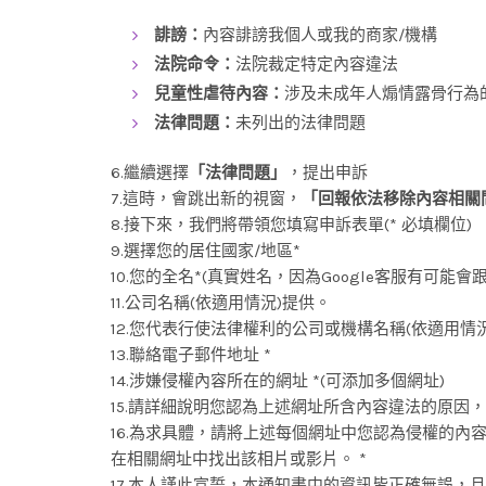
誹謗：
內容誹謗我個人或我的商家/機構
法院命令：
法院裁定特定內容違法
兒童性虐待內容：
涉及未成年人煽情露骨行為
法律問題：
未列出的法律問題
6.繼續選擇
「法律問題」
，提出申訴
7.這時，會跳出新的視窗，
「回報依法移除內容相關
8.接下來，我們將帶領您填寫申訴表單(* 必填欄位)
9.選擇您的居住國家/地區*
10.您的全名*(真實姓名，因為Google客服有可能會
11.公司名稱(依適用情況)提供。
12.您代表行使法律權利的公司或機構名稱(依適用情
13.聯絡電子郵件地址 *
14.涉嫌侵權內容所在的網址 *(可添加多個網址)
15.請詳細說明您認為上述網址所含內容違法的原因，
16.為求具體，請將上述每個網址中您認為侵權的
在相關網址中找出該相片或影片。 *
17.本人謹此宣誓，本通知書中的資訊皆正確無誤