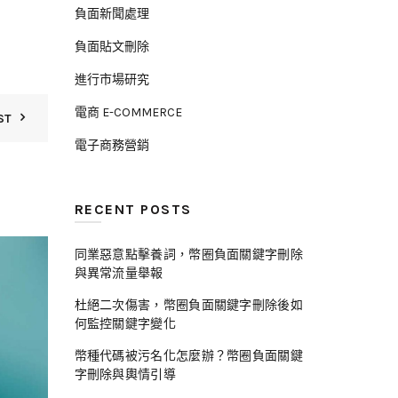
負面新聞處理
負面貼文刪除
進行市場研究
電商 E-COMMERCE
ST
電子商務營銷
RECENT POSTS
同業惡意點擊養詞，幣圈負面關鍵字刪除
17
與異常流量舉報
3 月
杜絕二次傷害，幣圈負面關鍵字刪除後如
何監控關鍵字變化
幣種代碼被污名化怎麼辦？幣圈負面關鍵
字刪除與輿情引導