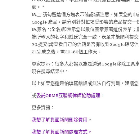
處。 *
18.
請勾選這個方塊表示確認(請注意，如果您的
Google 產品，請分別針對每項受影響的產品提交一
19.簽名 *(全名)即表示您以數位簽章簽署這份
端所輸入的名字和姓氏完全一致，表單才能順利提交
20.提交(請查看自己的信箱是否有收到Google確認信
21.完成之後，需30~60個工作天。
專家提示：很多人都誤以為是透過Google移除工
現在搜尋結果中。
以上如果您還是怕填寫錯誤或無法自行判斷，建議您可以委
或
委託ORMB互聯網律師協助處理
。
更多資訊：
我想了解負面新聞刪除費用
。
我想了解負面新聞處理方式。