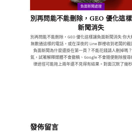
負面新聞處理
別再問能不能刪除，GEO 優化這
新聞消失
別再問能不能刪除，GEO 優化這樣讓負面新聞消失 你大概已經接過
無數通這樣的電話，或在深夜的 Line 群裡收到老闆的
負面新聞為什麼還掛在第一頁？不能花錢請人刪掉嗎
氣，試著解釋媒體不會撤稿、Google 不會隨便刪除搜
律途徑可能拖上兩年還不見得有結果。對面沉默了幾
句：「那就沒有其他辦法了嗎？」 其實，辦法一直都有。只是戰場
已經徹底改變了。 當人們開始用 ChatGPT、Bing Chat 或 Google
的...
發佈留言