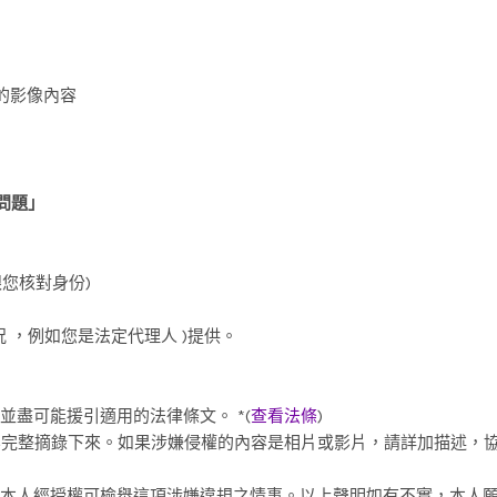
的影像內容
問題」
跟您核對身份)
況 ，例如您是法定代理人 )提供。
並盡可能援引適用的法律條文。 *(
查看法條
)
內容完整摘錄下來。如果涉嫌侵權的內容是相片或影片，請詳加描述，
，且本人經授權可檢舉這項涉嫌違規之情事。以上聲明如有不實，本人