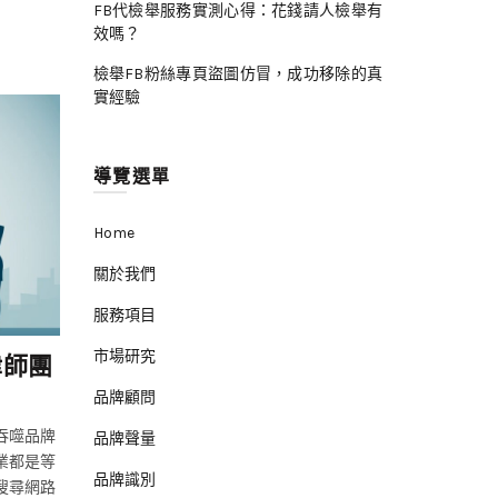
FB代檢舉服務實測心得：花錢請人檢舉有
效嗎？
檢舉FB粉絲專頁盜圖仿冒，成功移除的真
實經驗
26
6 月
導覽選單
Home
關於我們
服務項目
網路公共關係
市場研究
律師團
被炎上要不要道歉？危機公關專家建
道歉時機與話術
品牌顧問
吞噬品牌
被炎上要不要道歉？危機公關專家建議的道歉時機與話術 作者：陳
品牌聲量
業都是等
思敏｜危機溝通顧問，前四大公關集團副總裁 我們都看過那樣的畫
品牌識別
搜尋網路
面：一個公眾人物、品牌或網紅，因為某句話、某個行為，