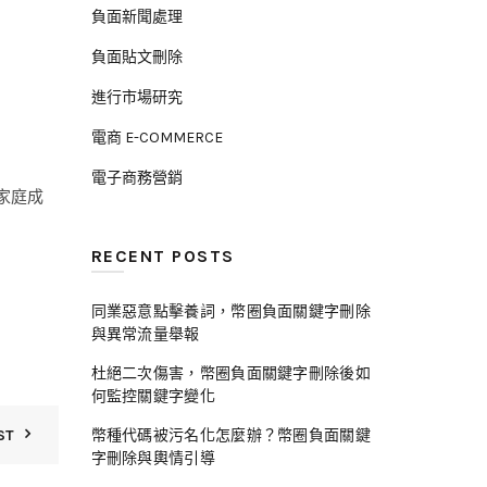
負面新聞處理
負面貼文刪除
進行市場研究
電商 E-COMMERCE
電子商務營銷
家庭成
RECENT POSTS
同業惡意點擊養詞，幣圈負面關鍵字刪除
與異常流量舉報
杜絕二次傷害，幣圈負面關鍵字刪除後如
何監控關鍵字變化
ST
幣種代碼被污名化怎麼辦？幣圈負面關鍵
字刪除與輿情引導