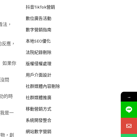
抖音TikTok營銷
數位廣告活動
看法，
數字營銷指南
本地SEO優化
的反應，
法院紀錄刪除
 如果你
版權侵權處理
用戶介面設計
中沒問
社群媒體內容刪除
→
功的時
社群媒體推廣
移動營銷方式
“我是一
系統開發整合
網站數字營銷
事物，創