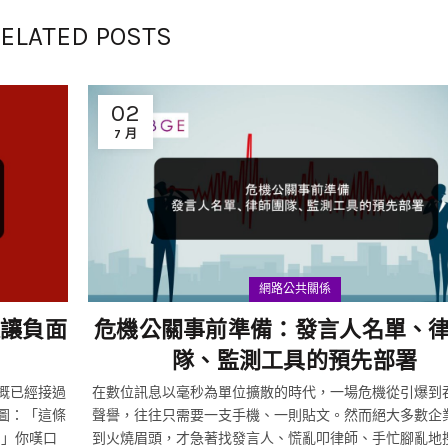
ELATED POSTS
02
7 月
網路公共關係
樣讓負面
危機公關事前準備：發言人名單、
隊、監測工具的預先部署
在數位訊息以毫秒為單位擴散的時代，一場危機從引爆到
截圖：「這條
聲譽，往往只需要一支手機、一則貼文。然而絕大多數企
？」你嘆口
到火燒眉頭，才急著找發言人、慌亂叩律師、手忙腳亂地