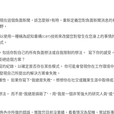
現在這個負面新聞，該怎麼辦?有時，重新定義您對負面新聞消息的
野。
使用一種稱為認知重構(CBT)技術來改變您對發生在您身上的事情
式。
，包括你對自己的所有負面想法或自我限制的想法。 寫下你的感受。
拒絕這個方案？
寫的紀錄，以確定是否存在某些模式。 你可能會發現你在工作環境
會發現自己所提出的解決方案會失敗。
性。 如果你寫下“我總是失敗”，想想你在社交或職業生涯中取得成
法。 而不是“我總是搞砸了”，用“我是一個非常強大的研究人員”或
角色中所做的錯誤，導致您目前沒業績，看看情況為契機，嘗試新