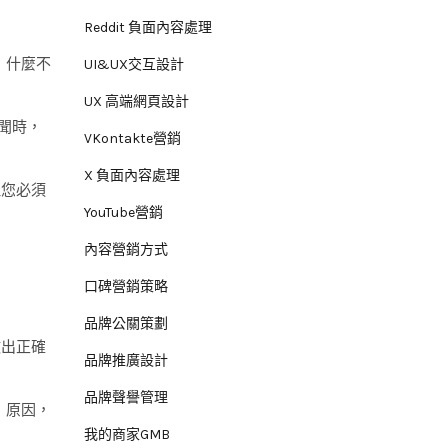
Reddit 負面內容處理
，什麼不
UI&UX交互設計
UX 高端網頁設計
聞時，
VKontakte營銷
X 負面內容處理
但您必須
YouTube營銷
內容營銷方式
口碑營銷策略
品牌公關策劃
做出正確
品牌推廣設計
品牌聲譽管理
，原因，
我的商家GMB