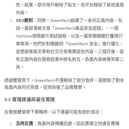
性。結果，部分用戶刪除了貼文，而平台移除了其他違規
內容。
SEO壓制
：同時，GreenTech創建了一系列正面內容，包
括一篇部落格文章「GreenTech產品安全認證」、一個
YouTube視頻展示測試過程，以及一篇新聞稿關於獲得行
業獎項。他們針對關鍵詞「GreenTech 安全」進行優化，
並透過客座文章和社交分享推廣這些內容。三個月後，這
些正面內容在搜索結果中排名前五，負面內容被推到第二
頁。
透過雙管齊下，GreenTech不僅刪除了部分負評，還壓制了剩余
負面內容的可見度，從而恢復了品牌聲譽。
3.3 實踐建議與最佳實踐
在實施雙管齊下策略時，以下建議可能有助於成功：
及時反應
：負面內容傳播迅速，因此應建立快速反應機