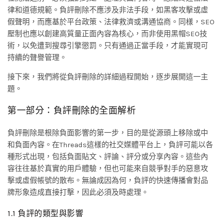
律和道德規範。負評刪除不應涉及非法手段，如黑客攻擊或虛
假聲明，而應基於平台政策、法律救濟或溝通協商。同樣，SEO
壓制也應以創建高質量正面內容為核心，而非使用黑帽SEO技
術，以免遭到搜尋引擎懲罰。只有通過正當手段，才能實現可
持續的聲譽管理。
接下來，我們將從負評刪除的詳細過程開始，逐步展開這一主
題。
第一部分：負評刪除的全面解析
負評刪除是根除負面影響的第一步，目的是從源頭上移除或中
和負面內容。在Threads這樣的社交媒體平台上，負評可能以各
種形式出現，包括負面貼文、評論、評分或分享內容。這些內
容往往基於真實的用戶體驗，但也可能來自競爭對手的惡意攻
擊或虛假帳號的散布。無論成因為何，負評的快速傳播會對品
牌形象造成直接打擊，因此必須及時處理。
1.1 負評的類型與影響