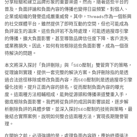
分享經驗和建立品牌形象的重要渠道。然而，隨著這些平台的
普及，負面評論和負面內容的傳播也變得日益頻繁，對個人、
企業或組織的聲譽造成嚴重威脅。其中，Threads作為一個新興
的社交媒體平台，雖然提供了即時互動的空間，但也可能成為
負評滋生的溫床。這些負評若不及時處理，可能透過搜尋引擎
的傳播，擴大負面影響，甚至導致品牌信任度下降、客戶流失
或業務損失。因此，如何有效根除這些負面影響，成為一個亟
待解決的問題。
本文將深入探討「負評刪除」與「SEO壓制」雙管齊下的策略，
從理論到實踐，提供一套完整的解決方案。負評刪除指的是透
過合法途徑移除或修改負面內容，而SEO壓制則是透過搜尋引擎
優化技術，提升正面內容的排名，從而壓制負面內容的曝光
度。這兩種方法相輔相成，能夠從源頭和傳播渠道雙重入手，
徹底根除負面影響。我們將從負評的成因與影響談起，逐步解
析刪除負評的具體步驟，並深入探討SEO壓制的技術與策略，最
後結合實際案例，說明如何整合這兩種方法，實現長期聲譽管
理。
在開始之前，必須強調的是，處理負面內容時，應始終遵循法