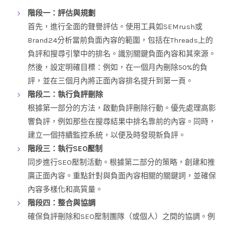
階段一：評估與規劃
首先，進行全面的聲譽評估。使用工具如SEMrush或
Brand24分析當前負面內容的範圍，包括在Threads上的
負評和搜尋引擎中的排名。識別關鍵負面內容和其來源。
然後，設定明確目標：例如，在一個月內刪除50%的負
評，並在三個月內將正面內容排名提升到第一頁。
階段二：執行負評刪除
根據第一部分的方法，啟動負評刪除行動。優先處理高影
響負評，例如那些在搜尋結果中排名靠前的內容。同時，
建立一個持續監控系統，以便及時發現新負評。
階段三：執行SEO壓制
同步進行SEO壓制活動。根據第二部分的策略，創建和推
廣正面內容。重點針對與負面內容相關的關鍵詞，並確保
內容多樣化和高質量。
階段四：整合與協調
確保負評刪除和SEO壓制團隊（或個人）之間的協調。例