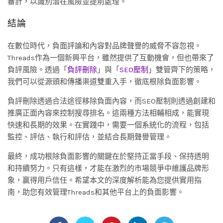
審計，以識別潛在風險並提前處理。
結論
在數位時代，負面評論和內容對品牌聲譽的威脅不容忽視。
Threads作為一個新興平台，雖然提供了互動機會，但也帶來了
負評風險。透過「
負評刪除
」與「
SEO壓制
」雙管齊下的策略，
我們可以從源頭和傳播渠道雙重入手，徹底根除負面影響。
負評刪除透過合法途徑移除負面內容，而SEO壓制則透過創建和
推廣正面內容來控制搜尋排名。這兩種方法相輔相成，能實現
快速和長期的效果。在實踐中，需要一個系統化的流程，包括
監控、評估、執行和評估，並結合長期聲譽管理。
最終，成功根除負面影響的關鍵在於堅持正當手段、保持透明
和持續努力。只有這樣，才能在激烈的市場競爭中維護品牌形
象，贏得用戶信任。希望本文的深度解析能為您提供實用指
南，助您有效管理Threads和其他平台上的負面影響。