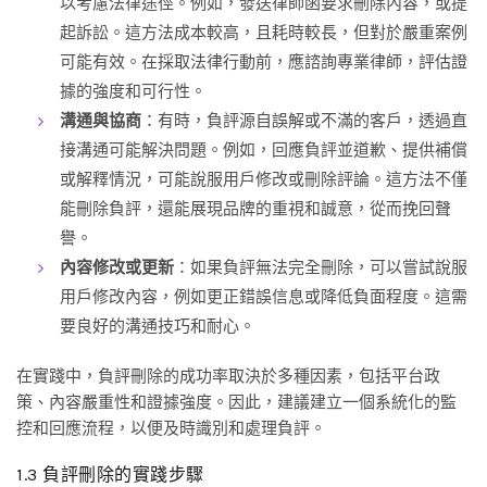
以考慮法律途徑。例如，發送律師函要求刪除內容，或提
起訴訟。這方法成本較高，且耗時較長，但對於嚴重案例
可能有效。在採取法律行動前，應諮詢專業律師，評估證
據的強度和可行性。
溝通與協商
：有時，負評源自誤解或不滿的客戶，透過直
接溝通可能解決問題。例如，回應負評並道歉、提供補償
或解釋情況，可能說服用戶修改或刪除評論。這方法不僅
能刪除負評，還能展現品牌的重視和誠意，從而挽回聲
譽。
內容修改或更新
：如果負評無法完全刪除，可以嘗試說服
用戶修改內容，例如更正錯誤信息或降低負面程度。這需
要良好的溝通技巧和耐心。
在實踐中，負評刪除的成功率取決於多種因素，包括平台政
策、內容嚴重性和證據強度。因此，建議建立一個系統化的監
控和回應流程，以便及時識別和處理負評。
1.3 負評刪除的實踐步驟