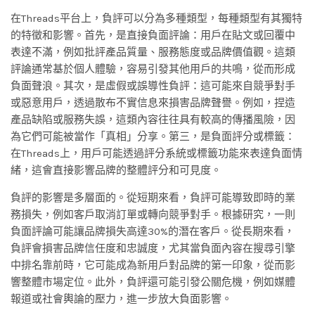
在Threads平台上，負評可以分為多種類型，每種類型有其獨特
的特徵和影響。首先，是直接負面評論：用戶在貼文或回覆中
表達不滿，例如批評產品質量、服務態度或品牌價值觀。這類
評論通常基於個人體驗，容易引發其他用戶的共鳴，從而形成
負面聲浪。其次，是虛假或誤導性負評：這可能來自競爭對手
或惡意用戶，透過散布不實信息來損害品牌聲譽。例如，捏造
產品缺陷或服務失誤，這類內容往往具有較高的傳播風險，因
為它們可能被當作「真相」分享。第三，是負面評分或標籤：
在Threads上，用戶可能透過評分系統或標籤功能來表達負面情
緒，這會直接影響品牌的整體評分和可見度。
負評的影響是多層面的。從短期來看，負評可能導致即時的業
務損失，例如客戶取消訂單或轉向競爭對手。根據研究，一則
負面評論可能讓品牌損失高達30%的潛在客戶。從長期來看，
負評會損害品牌信任度和忠誠度，尤其當負面內容在搜尋引擎
中排名靠前時，它可能成為新用戶對品牌的第一印象，從而影
響整體市場定位。此外，負評還可能引發公關危機，例如媒體
報道或社會輿論的壓力，進一步放大負面影響。