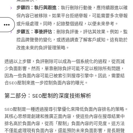
步驟四：執行與跟進
：執行刪除行動後，應持續跟進以確
保內容已被移除。如果平台拒絕舉報，可能需要多次舉報
或升級處理。同時，記錄整個過程，以便未來參考。
步驟五：事後評估
：刪除負評後，評估其效果。例如，監
控品牌聲譽的變化，或透過調查了解客戶感知。這有助於
改進未來的負評管理策略。
透過以上步驟，負評刪除可以成為一個系統化的過程，從而減
少負面影響。然而，單靠刪除負評可能不足以根除所有問題，
因為一些負面內容可能已被索引到搜尋引擎中。因此，需要結
合SEO壓制來進一步控制負面內容的曝光。
第二部分：SEO壓制的深度技術解析
SEO壓制是一種透過搜尋引擎優化來降低負面內容排名的策略。
其核心思想是創建和推廣正面內容，使這些內容在搜尋結果中
排名高於負面內容，從而「壓制」負面內容的可見度。這方法
不僅能處理現有負面內容，還能預防未來負面影響，是長期聲