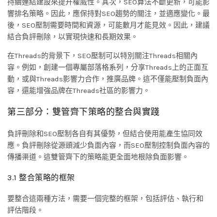
持續連結建設來提升權威性。其次，SEO算法不斷更新，可能影
響排名策略。因此，應保持對SEO趨勢的關注，並適應變化。最
後，SEO壓制需要時間和資源，可能數月才能見效。因此，建議
結合負評刪除，以實現快速和長期效果。
在Threads的背景下，SEO壓制可以特別關注Threads相關內
容。例如，創建一個專屬部落格系列，分享Threads上的正面互
動，或與Threads影響力合作，推廣品牌。這不僅能壓制負面內
容，還能增強品牌在Threads社區的影響力。
第三部分：雙管齊下策略的整合與實踐
負評刪除和SEO壓制各自有其優勢，但結合使用能產生協同效
應。負評刪除從源頭減少負面內容，而SEO壓制控制負面內容的
傳播渠道。這雙管齊下的策略能更全面地根除負面影響。
3.1 整合策略的框架
要整合這兩種方法，需要一個完整的框架，包括評估、執行和
評估階段。