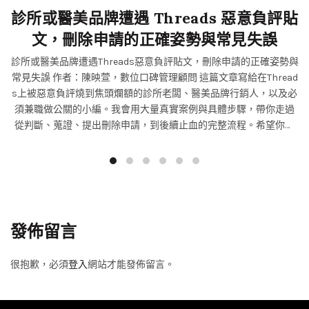
診所或醫美品牌遭遇 Threads 惡意負評貼
文，刪除申請的正確姿勢與常見失誤
診所或醫美品牌遭遇Threads惡意負評貼文，刪除申請的正確姿勢與
常見失誤 作者：陳映萱，數位口碑管理顧問 這篇文章寫給在Thread
s上被惡意負評燒到焦頭爛額的診所老闆、醫美品牌行銷人，以及必
須兼職做公關的小編。我會用大量真實案例與具體步驟，帶你走過
從判斷、蒐證、提出刪除申請，到後續止血的完整流程。希望你永
遠用不到，但一旦需要，這篇就是你的急救手冊。如何在Threads上
刪除惡意負面貼文 一、Threads上的負評，為什麼比你想像的更具
破壞力？
發佈留言
很抱歉，必須
登入
網站才能發佈留言。