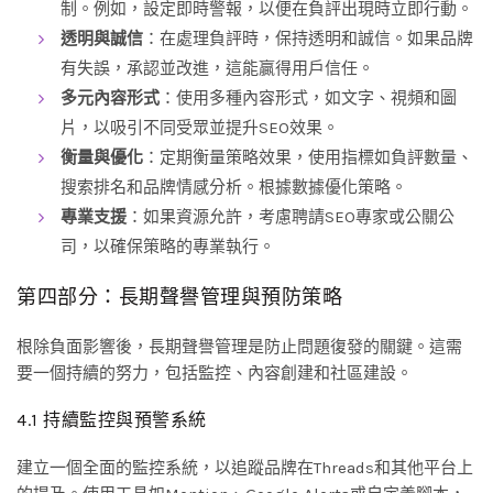
制。例如，設定即時警報，以便在負評出現時立即行動。
透明與誠信
：在處理負評時，保持透明和誠信。如果品牌
有失誤，承認並改進，這能贏得用戶信任。
多元內容形式
：使用多種內容形式，如文字、視頻和圖
片，以吸引不同受眾並提升SEO效果。
衡量與優化
：定期衡量策略效果，使用指標如負評數量、
搜索排名和品牌情感分析。根據數據優化策略。
專業支援
：如果資源允許，考慮聘請SEO專家或公關公
司，以確保策略的專業執行。
第四部分：長期聲譽管理與預防策略
根除負面影響後，長期聲譽管理是防止問題復發的關鍵。這需
要一個持續的努力，包括監控、內容創建和社區建設。
4.1 持續監控與預警系統
建立一個全面的監控系統，以追蹤品牌在Threads和其他平台上