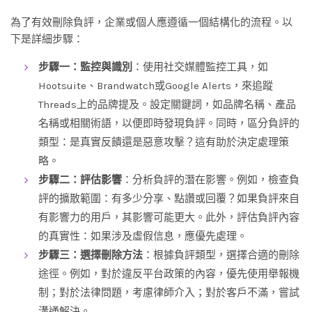
為了有效刪除負評，企業或個人應遵循一個結構化的流程。以
下是詳細步驟：
步驟一：監控與識別
：使用社交媒體監控工具，如
Hootsuite、Brandwatch或Google Alerts，來追蹤
Threads上的品牌提及。設定關鍵詞，如品牌名稱、產品
名稱或相關術語，以便即時發現負評。同時，區分負評的
類型：是真實反饋還是惡意攻擊？這有助於決定處理策
略。
步驟二：評估影響
：分析負評的潛在影響。例如，檢查負
評的擴散範圍：有多少分享、點讚或回覆？如果負評來自
有影響力的用戶，其影響可能更大。此外，評估負評內容
的真實性：如果涉及虛假信息，應優先處理。
步驟三：選擇刪除方法
：根據負評類型，選擇合適的刪除
途徑。例如，對於違反平台政策的內容，優先使用舉報機
制；對於法律問題，考慮律師介入；對於客戶不滿，嘗試
溝通解決。