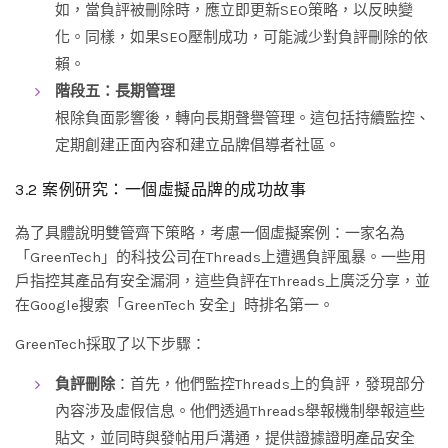
如，當負評被刪除時，應立即更新SEO策略，以反映變
化。同樣，如果SEO壓制成功，可能減少對負評刪除的依
賴。
階段五：長期管理
根除負面影響後，轉向長期聲譽管理。這包括持續監控、
定期創建正面內容和建立品牌倡導者社區。
3.2 案例研究：一個虛擬品牌的成功故事
為了具體說明雙管齊下策略，考慮一個虛擬案例：一家名為
「GreenTech」的科技公司在Threads上遭遇負評風暴。一些用
戶指控其產品有安全漏洞，這些負評在Threads上廣泛分享，並
在Google搜索「GreenTech 安全」時排名第一。
GreenTech採取了以下步驟：
負評刪除
：首先，他們監控Threads上的負評，發現部分
內容涉及虛假信息。他們透過Threads舉報機制舉報這些
貼文，並同時與發帖用戶溝通，提供證據證明產品安全