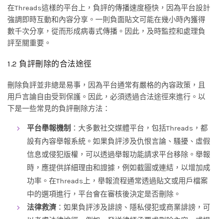
在Threads這樣的平台上，負評的傳播速度極快，因為平台設計
強調即時互動和內容分享。一則負面貼文可能在幾小時內獲得
數千次分享，從而形成病毒式傳播。因此，及時監控和處理負
評至關重要。
1.2 負評刪除的合法途徑
刪除負評並非總是易事，因為平台通常有嚴格的內容政策，且
用戶言論自由受到保護。因此，必須透過合法途徑來進行。以
下是一些常見的負評刪除方法：
平台舉報機制
：大多數社交媒體平台，包括Threads，都
設有內容舉報系統。如果負評涉及仇恨言論、騷擾、虛假
信息或侵犯版權，可以透過舉報功能請求平台移除。舉報
時，應提供詳細理由和證據，例如截圖或連結，以增加成
功率。在Threads上，舉報流程通常透過貼文或用戶檔案
中的選項進行，平台會在審核後決定是否刪除。
法律救濟
：如果負評涉及誹謗、隱私侵犯或商業誹謗，可