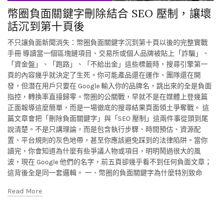
幣圈負面關鍵字刪除結合 SEO 壓制，讓壞
話沉到第十頁後
不只讓負面新聞消失：幣圈負面關鍵字沉到第十頁以後的完整實戰
手冊 導讀當一個區塊鏈項目、交易所或個人品牌被貼上「詐騙」、
「資金盤」、「跑路」、「不給出金」這些標籤時，搜尋引擎第一
頁的內容幾乎就決定了生死。你可能產品還在運作、團隊還在開
發，但潛在用戶只要在 Google 輸入你的品牌名，跳出來的全是負面
指控，轉換率直接歸零。幣圈的公關戰，早就不是在媒體上登幾篇
正面報導這麼簡單，而是一場徹底的搜尋結果頁面領土爭奪戰。 這
篇文章會把「刪除負面關鍵字」與「SEO 壓制」這兩件事從頭到尾
說清楚。不是只講理論，而是包含執行步驟、時間預估、資源配
置、平台規則的灰色地帶，甚至你應該避免踩到的法律陷阱。當你
讀完，你會知道為什麼有些爭議人物或項目，明明鬧過很大的風
波，現在 Google 他們的名字，前五頁卻幾乎看不到任何負面文章；
這背後全是同一套邏輯。 一、幣圈的負面關鍵字為什麼特別致命
Read More