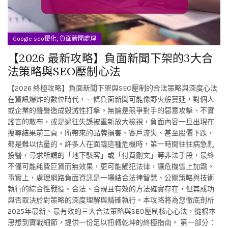
,
Google seo優化
負面新聞處理
【2026 最新攻略】負面新聞下架的3大合
法策略與SEO壓制心法
【2026 終極攻略】負面新聞下架與SEO壓制的合法策略與深度心法
在資訊爆炸的數位時代，一條負面新聞可能像野火般蔓延，對個人
或企業的聲譽造成毀滅性打擊。無論是競爭對手的惡意攻擊、不實
謠言的散布，或是過往失誤被重新放大檢視，負面內容一旦出現在
搜尋結果前三頁，所帶來的品牌損害、客戶流失、甚至股價下跌，
都是難以估量的。許多人在面臨這種危機時，第一時間往往病急亂
投醫，尋求所謂的「地下駭客」或「付費刪文」等非法手段，最終
不僅可能耗費巨資而無效果，更可能觸犯法律，讓危機雪上加霜。
事實上，處理網路負面資訊是一場結合法律智慧、公關策略與技術
執行的綜合性戰役。合法、合規且有效的方法確實存在，但其成功
與否取決於對策略的深度理解與精確執行。本攻略將為您徹底剖析
2025年最新、最有效的三大合法策略與SEO壓制核心心法，從根本
思想到實戰細節，提供一份足以扭轉乾坤的終極指南。 第一部分：