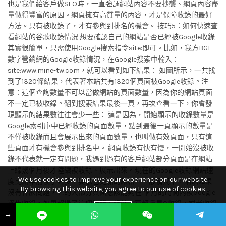
也是我們給客戶做SEO時，一直強調網站內容不要抄襲、網頁內容盡
量做得豐富的原因。網頁擁有高質量的內容，才是保障收錄的最好
方法。只有被收錄了，才有參與到排名的機會。 技巧5：如何快速查
看網站的谷歌收錄情況 想要確認自己的網站是否已經被Google收錄
其實很簡單，只需使用Google搜索指令site:即可。比如，我方BGE
數字營銷網的Google收錄情況，在Google搜索中輸入：
site:www.mine-tw.com，就可以看到如下結果： 如圖所示，一共找
到了1320條結果，代表著本站共有1320個頁面被Google收錄。注
意：這個查詢數量不可以當做網站的頁面數量，因為你的網站頁面
不一定已被收錄。翻到搜索結果最後一頁，再次查看一下，你會發
現顯示的結果數往往會少一些： 這是因為，開始顯示的收錄數量是
Google索引庫中已經收錄的頁面數量，點到最後一頁顯示的數量是
不僅被收錄而且會展示出來的頁面數量，也叫做有效頁面，只有這
些頁面才有機會參與到排名中。 網頁收錄有快有慢，一開始沒被收
錄不代表就一定有問題，我遇到過有的客戶網站部分頁面是在網站
上線幾個月後才陸續被收錄、展示出來。現在的Google收錄網站速
We use cookies to improve your experience on our website.
度比兩年前慢了許多，要求也更加的嚴格。一般情況下，網站如果
By browsing this website, you agree to our use of cookies.
沒有什麼問題，它的大部分頁面應該能夠在1個月的時間內被Google
逐步收錄。如果超過了這個時間，網站一直都還是0收錄，或者收錄
ACCEPT
→
比率很小，你就該找找原因了。 同理，site:指令可以用來查詢具體
某個頁面是否已經被Google收錄，:號後面接著網頁的網址即可（不