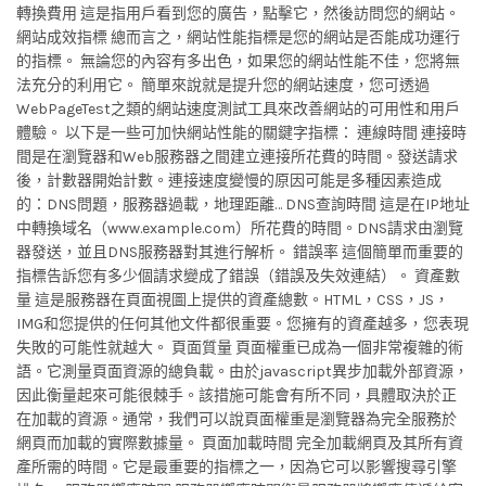
轉換費用 這是指用戶看到您的廣告，點擊它，然後訪問您的網站。
網站成效指標 總而言之，網站性能指標是您的網站是否能成功運行
的指標。 無論您的內容有多出色，如果您的網站性能不佳，您將無
法充分的利用它。 簡單來說就是提升您的網站速度，您可透過
WebPageTest之類的網站速度測試工具來改善網站的可用性和用戶
體驗。 以下是一些可加快網站性能的關鍵字指標： 連線時間 連接時
間是在瀏覽器和Web服務器之間建立連接所花費的時間。發送請求
後，計數器開始計數。連接速度變慢的原因可能是多種因素造成
的：DNS問題，服務器過載，地理距離… DNS查詢時間 這是在IP地址
中轉換域名（www.example.com）所花費的時間。DNS請求由瀏覽
器發送，並且DNS服務器對其進行解析。 錯誤率 這個簡單而重要的
指標告訴您有多少個請求變成了錯誤（錯誤及失效連結）。 資產數
量 這是服務器在頁面視圖上提供的資產總數。HTML，CSS，JS，
IMG和您提供的任何其他文件都很重要。您擁有的資產越多，您表現
失敗的可能性就越大。 頁面質量 頁面權重已成為一個非常複雜的術
語。它測量頁面資源的總負載。由於javascript異步加載外部資源，
因此衡量起來可能很棘手。該措施可能會有所不同，具體取決於正
在加載的資源。通常，我們可以說頁面權重是瀏覽器為完全服務於
網頁而加載的實際數據量。 頁面加載時間 完全加載網頁及其所有資
產所需的時間。它是最重要的指標之一，因為它可以影響搜尋引擎