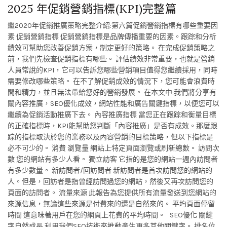
2025 年促銷營銷指標(KPI)完整篇
繼2020年促銷推廣策略完整介紹:第六篇促銷營銷指標有哪些重要因
素 促銷營銷指標 促銷營銷指標是品牌傳播重要的因素。跟踪和分析
績效可幫助您改善促銷方案，制定更好的策略。 在完成促銷策略之
前，我們先檢查促銷指標有哪些。 評估績效非常重要，也就是營銷
人員常說的KPI，它可以告訴您哪些營銷項目值得您繼續採用，同時
需要修改哪些策略。 在不了解促銷成效的情況下，您可能會浪費時
間和精力，並且無法帶給您好的營銷發展。 在本文中:我們將分享有
關內容推廣，SEO優化成效，網站性能和廣告關鍵指標，以便您可以
繼續為促銷活動推廣下去。 內容推廣指標 當您正在跟踪和衡量目標
的正確指標時，KPI能幫助您判斷「內容推廣」是否有成效。那麼跟
踪的指標取決於您的業務以及內容營銷的目標策略，但以下指標是
必不可少的。 消費 瀏覽量 網站上特定頁面瀏覽或刷新總數。 訪問次
數 您的網站有多少人看。 獨立訪客 它指的是您的網站一週內訪問者
有多少數量。 新訪問者/回訪問者 新訪問者是首次訪問您的網站的
人。但是，回訪者是指曾經訪問過您的網站，然後又再次訪問您的
頁面的訪問者。 流量來源 此報告為您提供所有流量發送到您網站的
來源信息，無論這些來源是付費來的還是自然來的。 平均頁面停留
時間 這意味著用戶在您的網頁上花費的平均時間。 SEO優化 關鍵
字自然成長 利用我們SEO技術來推動產生更多其他關鍵字。 排名位