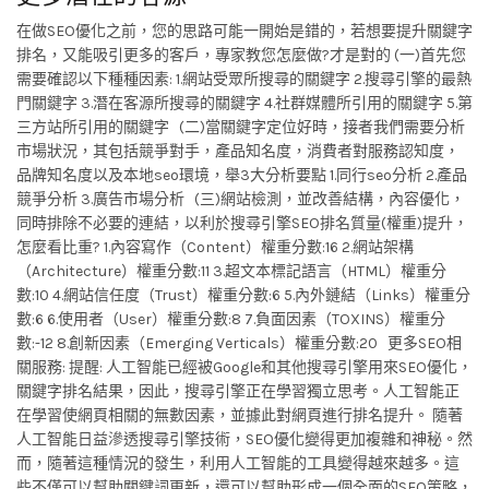
在做SEO優化之前，您的思路可能一開始是錯的，若想要提升關鍵字
排名，又能吸引更多的客戶，專家教您怎麼做?才是對的 (一)首先您
需要確認以下種種因素: 1.網站受眾所搜尋的關鍵字 2.搜尋引擎的最熱
門關鍵字 3.潛在客源所搜尋的關鍵字 4.社群媒體所引用的關鍵字 5.第
三方站所引用的關鍵字 (二)當關鍵字定位好時，接者我們需要分析
市場狀況，其包括競爭對手，產品知名度，消費者對服務認知度，
品牌知名度以及本地seo環境，舉3大分析要點 1.同行seo分析 2.產品
競爭分析 3.廣告市場分析 (三)網站檢測，並改善結構，內容優化，
同時排除不必要的連結，以利於搜尋引擎SEO排名質量(權重)提升，
怎麼看比重? 1.內容寫作（Content）權重分數:16 2.網站架構
（Architecture）權重分數:11 3.超文本標記語言（HTML）權重分
數:10 4.網站信任度（Trust）權重分數:6 5.內外鏈結（Links）權重分
數:6 6.使用者（User）權重分數:8 7.負面因素（TOXINS）權重分
數:-12 8.創新因素（Emerging Verticals）權重分數:20 更多SEO相
關服務: 提醒: 人工智能已經被Google和其他搜尋引擎用來SEO優化，
關鍵字排名結果，因此，搜尋引擎正在學習獨立思考。人工智能正
在學習使網頁相關的無數因素，並據此對網頁進行排名提升。 隨著
人工智能日益滲透搜尋引擎技術，SEO優化變得更加複雜和神秘。然
而，隨著這種情況的發生，利用人工智能的工具變得越來越多。這
些不僅可以幫助關鍵詞更新，還可以幫助形成一個全面的SEO策略，