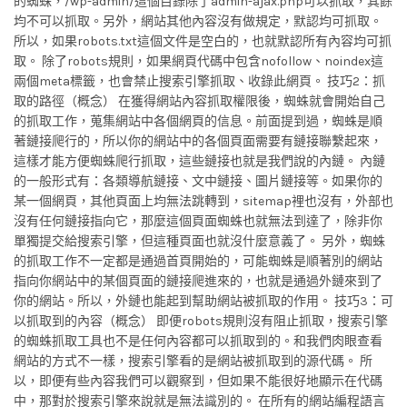
的蜘蛛，/wp-admin/這個目錄除了admin-ajax.php可以抓取，其餘
均不可以抓取。另外，網站其他內容沒有做規定，默認均可抓取。
所以，如果robots.txt這個文件是空白的，也就默認所有內容均可抓
取。 除了robots規則，如果網頁代碼中包含nofollow、noindex這
兩個meta標籤，也會禁止搜索引擎抓取、收錄此網頁。 技巧2：抓
取的路徑（概念） 在獲得網站內容抓取權限後，蜘蛛就會開始自己
的抓取工作，蒐集網站中各個網頁的信息。前面提到過，蜘蛛是順
著鏈接爬行的，所以你的網站中的各個頁面需要有鏈接聯繫起來，
這樣才能方便蜘蛛爬行抓取，這些鏈接也就是我們說的內鏈。 內鏈
的一般形式有：各類導航鏈接、文中鏈接、圖片鏈接等。如果你的
某一個網頁，其他頁面上均無法跳轉到，sitemap裡也沒有，外部也
沒有任何鏈接指向它，那麼這個頁面蜘蛛也就無法到達了，除非你
單獨提交給搜索引擎，但這種頁面也就沒什麼意義了。 另外，蜘蛛
的抓取工作不一定都是通過首頁開始的，可能蜘蛛是順著別的網站
指向你網站中的某個頁面的鏈接爬進來的，也就是通過外鏈來到了
你的網站。所以，外鏈也能起到幫助網站被抓取的作用。 技巧3：可
以抓取到的內容（概念） 即便robots規則沒有阻止抓取，搜索引擎
的蜘蛛抓取工具也不是任何內容都可以抓取到的。和我們肉眼查看
網站的方式不一樣，搜索引擎看的是網站被抓取到的源代碼。 所
以，即便有些內容我們可以觀察到，但如果不能很好地顯示在代碼
中，那對於搜索引擎來說就是無法識別的。 在所有的網站編程語言