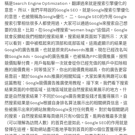
稱是Search Engine Optimization，翻譯過來就是搜索引擎優化的
意思。 所以，我們平時說的Google SEO，就是Google搜索引擎優化
的意思，也被簡稱為Google優化。 二、Google SEO的作用 Google
搜索引擎相信很多人都使用過，大家可以通過Google來搜索自己想
要的信息。比如，在Google裡搜索“women bags”這個詞，Google
就會反饋給我們相關的搜索結果，搜索結果頁面如下圖所示： 大家
可以看到，圖中被框起來的頂部和底部區域，這兩處顯示的結果是
Google的廣告推廣，也就是原來的Adwords推廣，現在已經改名叫
做Google Ads。Google的廣告推廣，也被稱為PPC競價推廣，按照
競價點擊付費，用戶每點擊一次就會從你已經充值的賬戶中扣除相
應的競價費用。同等情況下，你出的競價費用越高，你的廣告更容
易靠前。關於Google Ads推廣的相關知識，大家如果有興趣可以看
這篇教程：Google競價廣告推廣使用教程。 接下來，我們看下搜索
結果頁面的中間區域。這塊區域就是自然搜索結果展示的地方。什
麼是自然搜索結果？不同於Google廣告需要投錢才能獲得展示，自
然搜索結果是Google根據自身排名算法展示出的相關網頁信息，這
些被展示出來的網站無需向Google支付任何費用。 對於每個關鍵詞
的搜索，自然搜索結果每頁總共只有10個位置，能夠收穫最多流量
（可以理解為訪問人數）的首頁也是如此。Google SEO的作用就是
發揮在這裡，幫助網站盡可能地爭取到首頁的那10個位置獲得更多