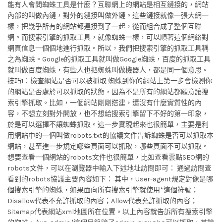
能有人會問蜘蛛工具是什麼？互聯網上的網站是相互鏈接的，網站
內部的叫做內鏈，對外的鏈接叫做外鏈。這些鏈接就像一張大網一
樣，把幾乎所有的網站都連接到了一起，從而組合成了整個互聯
網。而搜索引擎的抓取工具，就像蜘蛛一樣，可以順著這個網絡對
網頁信息一個個地進行抓取。所以，我們把搜索引擎的抓取工具稱
之為蜘蛛。Google的抓取工具就叫做Google蜘蛛，百度的抓取工具
就叫做百度蜘蛛，有些人也把蜘蛛叫做機器人，都是同一個意思。
技巧1：檢查網站是否可以被抓取 蜘蛛到你的網站上第一步會檢測你
的網站是否處於可以抓取的狀態，因為不是所有的網站都願意讓搜
索引擎抓取。比如，一個網站剛剛搭建，還沒有什麼實質性的內
容，不想立刻對外開放，也不想給搜索引擎留下不好的第一印象，
於是可以選擇不讓蜘蛛抓取。這一步實現起來也很簡單，主要是利
用網站中的一個叫做robots.txt的協議文件告訴蜘蛛是否可以抓取本
網站，甚至進一步規定哪些頁面可以抓取，哪些頁面不可以抓取。
想要查看一個網站的robots文件也很簡單，比如查看雲點SEO網的
robots文件，可以在瀏覽器中輸入下述地址訪問即可： 通過訪問查
看到的robots協議主要內容如下： 其中，User-agent規定對像是哪
個搜索引擎的蜘蛛，如果面向所有搜索引擎就使用*這個符號；
Disallow代表不允許抓取的內容；Allow代表允許抓取的內容；
Sitemap代表網站xml地圖所在位置。以上內容就告訴所有搜索引擎