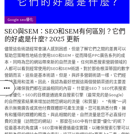
Google seo優化
SEO與SEM：SEO和SEM有何區別？它們
的好處是什麼? 2025 更新
儘管這些術語經常會讓人感到困惑，但是了解它們之間的差異可以
幫助您策略性地結合使用SEO和SEM，從而降低PPC廣告系列的成
本，同時為您的網站帶來新的自然流量。 任何熟悉搜索營銷領域的
人都可以看到經常使用的SEO和SEM術語。對於那些根深蒂固的數字
營銷而言，這些是基本術語，但是，與許多營銷術語一樣，它們經
常被濫用和混淆。因此，我認為最好挖掘這兩個營銷渠道的主要差
異，以確保我們都在談論相同的內容。 什麼是SEO？ SEO代表搜索
引擎優化。SEO的目標是通過來自搜索引擎（最常見的是Google）
的自然搜索結果來增加訪問您網站的流量（和質量）。 “有機”一詞
表示無需廣告或其他付費媒體即可產生流量。您可能熟悉付費，擁
有和獲得的媒體的概念。與此相關的是，自然流量是您不必直接付
費的流量（訪問您的網站）。 那麼在SEO中有什麼要“優化”的呢？
從最基本的角度講，SEO意味著遵循最佳實踐，以確保搜索引擎可以