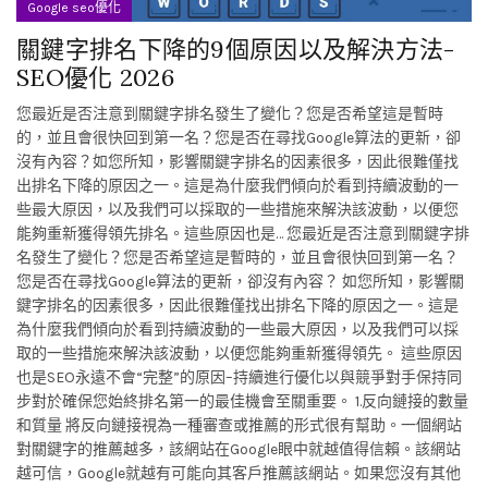
Google seo優化
關鍵字排名下降的9個原因以及解決方法-
SEO優化 2026
您最近是否注意到關鍵字排名發生了變化？您是否希望這是暫時
的，並且會很快回到第一名？您是否在尋找Google算法的更新，卻
沒有內容？如您所知，影響關鍵字排名的因素很多，因此很難僅找
出排名下降的原因之一。這是為什麼我們傾向於看到持續波動的一
些最大原因，以及我們可以採取的一些措施來解決該波動，以便您
能夠重新獲得領先排名。這些原因也是… 您最近是否注意到關鍵字排
名發生了變化？您是否希望這是暫時的，並且會很快回到第一名？
您是否在尋找Google算法的更新，卻沒有內容？ 如您所知，影響關
鍵字排名的因素很多，因此很難僅找出排名下降的原因之一。這是
為什麼我們傾向於看到持續波動的一些最大原因，以及我們可以採
取的一些措施來解決該波動，以便您能夠重新獲得領先。 這些原因
也是SEO永遠不會“完整”的原因–持續進行優化以與競爭對手保持同
步對於確保您始終排名第一的最佳機會至關重要。 1.反向鏈接的數量
和質量 將反向鏈接視為一種審查或推薦的形式很有幫助。一個網站
對關鍵字的推薦越多，該網站在Google眼中就越值得信賴。該網站
越可信，Google就越有可能向其客戶推薦該網站。如果您沒有其他