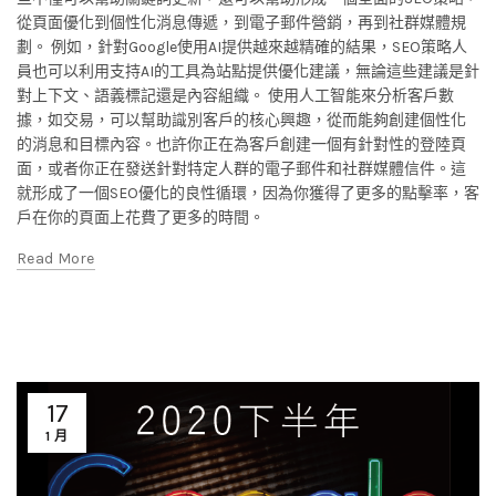
從頁面優化到個性化消息傳遞，到電子郵件營銷，再到社群媒體規
劃。 例如，針對Google使用AI提供越來越精確的結果，SEO策略人
員也可以利用支持AI的工具為站點提供優化建議，無論這些建議是針
對上下文、語義標記還是內容組織。 使用人工智能來分析客戶數
據，如交易，可以幫助識別客戶的核心興趣，從而能夠創建個性化
的消息和目標內容。也許你正在為客戶創建一個有針對性的登陸頁
面，或者你正在發送針對特定人群的電子郵件和社群媒體信件。這
就形成了一個SEO優化的良性循環，因為你獲得了更多的點擊率，客
戶在你的頁面上花費了更多的時間。
Read More
17
1 月