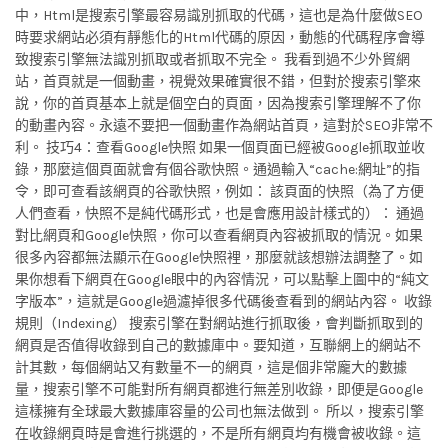
中，Html是搜索引擎最容易識別抓取的代碼，這也是為什麼做SEO
時要求網站必須有靜態化的Html代碼的原因，動態的代碼程序會導
致搜索引擎無法識別抓取或者抓取不完全。 我看到過不少外貿網
站，首頁就是一個動畫，視覺效果確實很不錯，但對於搜索引擎來
說，你的首頁基本上就是個空白的頁面，因為搜索引擎理解不了你
的動畫內容。永遠不要把一個動畫作為網站首頁，這對於SEO非常不
利。 技巧4：查看Google快照 如果一個頁面已經被Google抓取並收
錄，那麼這個頁面就會有個谷歌快照。通過輸入“cache:網址”的指
令，即可查看該網頁的谷歌快照，例如： 該頁面的快照（為了方便
人們查看，快照不是純代碼形式，也是會應用設計樣式的）： 通過
對比網頁和Google快照，你可以查看網頁內容被抓取的情況。如果
很多內容都無法顯示在Google快照裡，那麼就該想辦法調整了。如
果你想看下網頁在Google眼中的內容情況，可以點擊上圖中的“純文
字版本”，這就是Google過濾掉很多代碼後查看到的網站內容。 收錄
規則（Indexing） 搜索引擎在對網站進行抓取後，會判斷抓取到的
網頁是否值得收錄到自己的數據庫中。要知道，互聯網上的網站不
計其數，每個網站又有數量不一的網頁，這是個非常龐大的數據
量，搜索引擎不可能對所有網頁都進行無差別收錄，即便是Google
這樣擁有全球最大數據庫容量的公司也無法做到。 所以，搜索引擎
在收錄網頁時是會進行挑選的，不是所有網頁均有機會被收錄。這