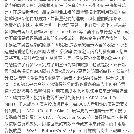
動力的轉變；廣告和營銷不能生活在真空中。技術不能是事後諸葛
亮。在這個新時代，贏家將聯合正確的團隊和技術來利用數據，更
精確地跟踪他們的努力，並衡量他們的進展，以使他們的策略跟上
消費者的步伐。 主導渠道——也就是預算——也在發生變化。越來越
多的廣告客戶將依賴Google、Facebook等主要平台來傳遞信息。成
功不僅僅是通過點擊量和印象來衡量的，還有終生的客戶價值。 以
下是數字廣告成功的關鍵： 印象數 這表示您顯示內容的次數。 達到
這是指看過您的內容總人數。 參與率 要確定某內容的參與率，您需
要將互動÷關注者數量。 兌換率 它是一個以百分比表示的數字。它
為您提供了有多少人完成了期望值的操作數據。也就是說，它告訴
您完成某項操作的訪問者人數÷您的Web頁面的訪問者總數。 質量得
分 它是搜尋引擎對您的關鍵字，廣告，網站等的得分。得分從1到
10。10被認為是最高的。您獲得的分數將影響您的廣告出現的位置。
這也會影響每次點擊付費。 總花費成本 您可以使用它來計算製造產
品，購買設備，投資某物等所支付的總費用。 CPM（Cost Per
Mille） 千人成本，廣告投放過程中，每1000人看到你的廣告需要支
付的費用。 CPC:（Cost Per Click） 最常見的一種廣告形式，按每
次點擊付費的廣告。 CPA：（Cost Per Action） 每行動成本，指投
放按廣告實際效果，即按回應的有效問卷或定單來計費，而不限廣
告投放量。 ROAS： Return-On-Ad-Spend 目標廣告支出回報率，即