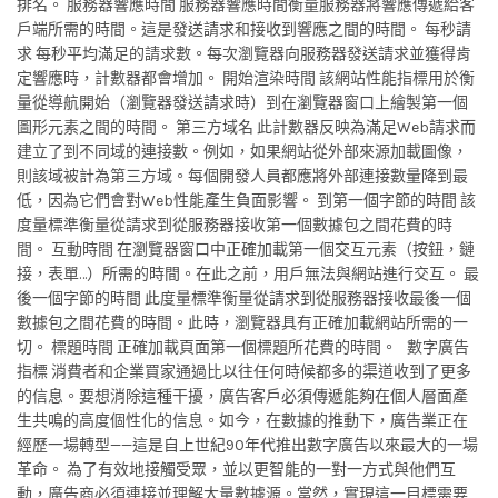
排名。 服務器響應時間 服務器響應時間衡量服務器將響應傳遞給客
戶端所需的時間。這是發送請求和接收到響應之間的時間。 每秒請
求 每秒平均滿足的請求數。每次瀏覽器向服務器發送請求並獲得肯
定響應時，計數器都會增加。 開始渲染時間 該網站性能指標用於衡
量從導航開始（瀏覽器發送請求時）到在瀏覽器窗口上繪製第一個
圖形元素之間的時間。 第三方域名 此計數器反映為滿足Web請求而
建立了到不同域的連接數。例如，如果網站從外部來源加載圖像，
則該域被計為第三方域。每個開發人員都應將外部連接數量降到最
低，因為它們會對Web性能產生負面影響。 到第一個字節的時間 該
度量標準衡量從請求到從服務器接收第一個數據包之間花費的時
間。 互動時間 在瀏覽器窗口中正確加載第一個交互元素（按鈕，鏈
接，表單…）所需的時間。在此之前，用戶無法與網站進行交互。 最
後一個字節的時間 此度量標準衡量從請求到從服務器接收最後一個
數據包之間花費的時間。此時，瀏覽器具有正確加載網站所需的一
切。 標題時間 正確加載頁面第一個標題所花費的時間。 數字廣告
指標 消費者和企業買家通過比以往任何時候都多的渠道收到了更多
的信息。要想消除這種干擾，廣告客戶必須傳遞能夠在個人層面產
生共鳴的高度個性化的信息。如今，在數據的推動下，廣告業正在
經歷一場轉型——這是自上世紀90年代推出數字廣告以來最大的一場
革命。 為了有效地接觸受眾，並以更智能的一對一方式與他們互
動，廣告商必須連接並理解大量數據源。當然，實現這一目標需要