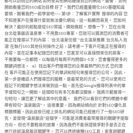
都可以訪問您的網站 如何使其他網站鏈接到您的網站，最後： 如何
開始衡量您的SEO成功目標 好了，我們已經盡量簡化SEO基礎知識
要領，跟著我們一起學習吧~~~ 第1步：了解客戶實際 搜尋的內容 您
不知道客戶在搜尋什麼就無法優化網站，這一點顯而易見。 您如何
解決？最好的起點是從SEO常識，開始做起。 想像一下，您在台灣
台北從事飯店溫泉業。不用靠SEO專家，您就可以猜測您的消費者可
能正在搜尋以下的內容： '台北溫泉住宿' “台北溫泉推薦 '台北私人泡
湯' 在執行SEO其他任何操作之前，請考慮一下客戶可能正在搜尋的
內容，並在記事本紀錄您的想法。您甚至可以直接問來住的房客。
不需要每一位都問，以每個月每周平均問個3-5次，您會獲得更多的
關鍵詞想法。 a）找出客戶們搜尋您的企業最熱門的方式 您的潛
在 客戶可能正在使用您記下的單詞和短句來搜尋您的公司。 因此，
第一步是確認人們搜尋您的服務，是最常見的方式。 您可以使用已
經記下的關鍵字想法來做到這一點。首先從Google搜尋列表中的單
字或短句之一開始。這個短句有多冗長都沒關係。 我將示範搜尋一
句短句，讓您更了解這其中的意義。 我們可以看到它們的標題中都
帶有短句“ 溫泉飯店”。 這很重要，因為網站傾向於 針對SEO優化其
標題標籤，因此這些已經上排名的網站可能已經進行了一些SEO研
究，並發現“溫泉飯店”這個字，可能是消費者最常搜尋的關鍵字提取
方向。 但也不要輕易的放棄，因為我們不能保證競爭對手是否正在
進行這組溫泉飯店關鍵字。 您可以透過幾種SEO工具，來查詢關鍵