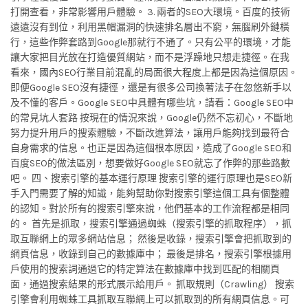
打開查看，非常影響用戶體驗。 3. 兩者的SEO大環境。百度的技術
遠遠沒有到位，利用黑帽漏洞的快速排名層出不窮，無腦刷外鏈橫
行，這些作弊套路到Google那就行不通了。只有公平的環境，才能
讓大家把目光放在打造優質網站，而不是浮躁地只想走捷徑。在我
看來，國內SEO行業目前混亂的局面很大程度上都是因為這個原因。
即便Google SEO沒有捷徑，還是有很多公司換著法子在忽悠新手以
及不懂的客戶。Google SEO中具體有哪些坑，請看：Google SEO中
的常見坑人套路 按現在的情況來說，Google仍然不忘初心，不斷地
努力提升用戶的搜索體驗，不斷改進算法，讓用戶能夠找到最符合
自身需求的信息。也正是因為這個根本原因，造成了Google SEO和
百度SEO的做法區別，想要做好Google SEO就忘了作弊的那些路數
吧。 四、搜索引擎的基本運行原理 搜索引擎的運行原理也是SEO新
手入門需要了解的知識，能夠幫助你對搜索引擎這個工具有個整體
的認知。對於所有的搜索引擎來說，他們基本的工作流程都是相同
的。 首先是抓取，搜索引擎通過蜘蛛（搜索引擎的抓取程序），抓
取互聯網上的眾多網站信息； 然後是收錄，搜索引擎會把抓取到的
網頁信息，收錄到自己的數據庫中； 最後是排名，搜索引擎根據用
戶使用的搜索詞通過它的特定算法在數據庫中找到匹配的相關頁
面，通過搜索結果的形式展示給用戶。 抓取規則（Crawling） 搜索
引擎會利用蜘蛛工具抓取互聯網上可以抓取到的所有網頁信息。可