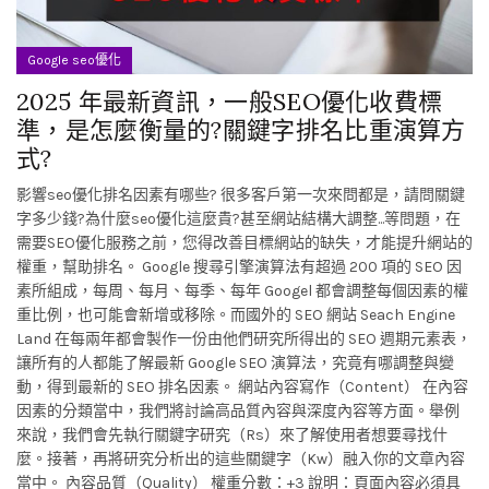
Google seo優化
2025 年最新資訊，一般SEO優化收費標
準，是怎麼衡量的?關鍵字排名比重演算方
式?
影響seo優化排名因素有哪些? 很多客戶第一次來問都是，請問關鍵
字多少錢?為什麼seo優化這麼貴?甚至網站結構大調整...等問題，在
需要SEO優化服務之前，您得改善目標網站的缺失，才能提升網站的
權重，幫助排名。 Google 搜尋引擎演算法有超過 200 項的 SEO 因
素所組成，每周、每月、每季、每年 Googel 都會調整每個因素的權
重比例，也可能會新增或移除。而國外的 SEO 網站 Seach Engine
Land 在每兩年都會製作一份由他們研究所得出的 SEO 週期元素表，
讓所有的人都能了解最新 Google SEO 演算法，究竟有哪調整與變
動，得到最新的 SEO 排名因素。 網站內容寫作（Content） 在內容
因素的分類當中，我們將討論高品質內容與深度內容等方面。舉例
來說，我們會先執行關鍵字研究（Rs）來了解使用者想要尋找什
麼。接著，再將研究分析出的這些關鍵字（Kw）融入你的文章內容
當中。 內容品質（Quality） 權重分數：+3 說明：頁面內容必須具