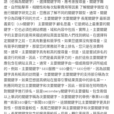
語（也稱為關鍵字）。選擇關鍵字時，應考慮搜尋量，關鍵字難
度，自然點擊率，相關性和每次點擊費用等因素 了解關鍵字類型 在
進行關鍵字研究之前，您應該了解不同的關鍵字類型。通常，關鍵
字分為四種不同的方式。 主要關鍵字 次要關鍵字 長尾關鍵字 最新語
義索引（LSI關鍵字） 主要關鍵字 顧名思義，它是網站上最重要的關
鍵字。它也必須在網站標題，域和內容中包括。實際上，主要關鍵
字的主要目的是用來描述網站頁面並幫助人們找到網站。在選擇特
定關鍵字之前，它具有數量和競爭性。如果您選擇沒有搜尋量，沒
有競爭的關鍵字，那麼您的業務就不會上排名，您只是在浪費時
間。通常，主要關鍵字具有較高的搜尋量。但是，這是嘗試排名的
最流行的術語。因此，它們是最具競爭力的。由於這些主要關鍵字
應包含在網站主頁上。通常，主要關鍵字由一個或兩個字詞所組成
的。例如，主要關鍵字“ SEO服務”“ SEO優化”“ SEO分析”，因為該關
鍵字具有較高的訪問量。 次要關鍵字 主要關鍵字的支持部分稱為次
要關鍵字。如果您想提高網站在搜尋引擎結果頁面中的排名第一，
則應同時定位主要關鍵字和次要關鍵字。因此，很容易在短時間內
對關鍵字進行排名。這是secondary關鍵字的主要優點。包含兩個
以上單詞的關鍵字稱為次要關鍵字。次要關鍵字的舉例:“專業SEO服
務”“商家SEO優化”“新聞SEO提升”。這類關鍵字比主要關鍵字更具針
對性，但搜尋量較低。 長尾巴關鍵字 與主要關鍵字和次要關鍵字相
比，長尾關鍵字包含的搜尋量較低。但是，轉化率很高，競爭也很