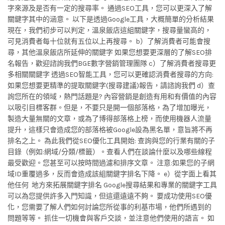
字來源及是否有一定的搜尋率。 通過SEO工具，您可以更深入了解
關鍵字其中的涵意。 以下是透過Google工具，大概簡單的分析結果
現在，我們初步可以判定，溫泉飯店這組關鍵字，搜尋量蠻高的，
可見消費者每十位就有五位以上再搜尋。 b）了解消費者可能會搜
尋，其他溫泉飯店所延伸的關鍵字 如果您想要更深層的了解SEO排
名報告，歡迎諮詢我們BGE數字營銷管理團隊 c）了解消費者搜尋更
多相關關鍵字 透過SEO智能工具，您可以更確認消費者搜尋的方向:
如果您想要更精準的提取關鍵字(搜尋建議)報告，請諮詢我們 d）查
詢您所在的領域，熱門話題是? 內容營銷是創造有用和有價值的內容
以吸引目標客群。但是，不要只是開一個部落格，為了增加曝光，
製造大量無關的文章，或為了博得部落格上榜，而使用機器人流量
提升，這樣只會造成您的部落格被Google設為黑名單，意旨將不再
排名之上。 為此我們從SEO優化工具開始: 查詢與您的行業有關的子
目錄（例如:網域/分類/標籤）。查看人們在談論什麼以及哪些線程
最受歡迎。您甚至可以按時間過濾和排序文章。 注意:如果您的子網
域ID重覆過多，反而會造成該組關鍵字排名下降。 e）從字面上看其
他任何 地方來拓展關鍵字排名 Google搜尋結果和專業的關鍵字工具
可以為您提供許多入門知識，但這還遠遠不夠。 要成功使用SEO優
化，您需要了解人們如何討論您所從事的利基市場，他們所遇到的
問題等等。 抓住一切機會與客戶交談，並注意他們使用的語言。 如