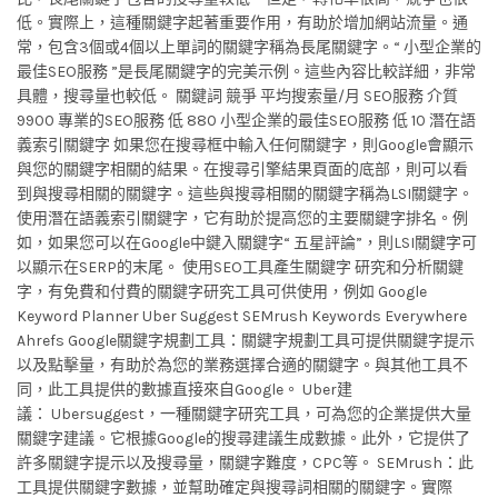
低。實際上，這種關鍵字起著重要作用，有助於增加網站流量。通
常，包含3個或4個以上單詞的關鍵字稱為長尾關鍵字。“ 小型企業的
最佳SEO服務 ”是長尾關鍵字的完美示例。這些內容比較詳細，非常
具體，搜尋量也較低。 關鍵詞 競爭 平均搜索量/月 SEO服務 介質
9900 專業的SEO服務 低 880 小型企業的最佳SEO服務 低 10 潛在語
義索引關鍵字 如果您在搜尋框中輸入任何關鍵字，則Google會顯示
與您的關鍵字相關的結果。在搜尋引擎結果頁面的底部，則可以看
到與搜尋相關的關鍵字。這些與搜尋相關的關鍵字稱為LSI關鍵字。
使用潛在語義索引關鍵字，它有助於提高您的主要關鍵字排名。例
如，如果您可以在Google中鍵入關鍵字“ 五星評論”，則LSI關鍵字可
以顯示在SERP的末尾。 使用SEO工具產生關鍵字 研究和分析關鍵
字，有免費和付費的關鍵字研究工具可供使用，例如 Google
Keyword Planner Uber Suggest SEMrush Keywords Everywhere
Ahrefs Google關鍵字規劃工具：關鍵字規劃工具可提供關鍵字提示
以及點擊量，有助於為您的業務選擇合適的關鍵字。與其他工具不
同，此工具提供的數據直接來自Google。 Uber建
議： Ubersuggest，一種關鍵字研究工具，可為您的企業提供大量
關鍵字建議。它根據Google的搜尋建議生成數據。此外，它提供了
許多關鍵字提示以及搜尋量，關鍵字難度，CPC等。 SEMrush：此
工具提供關鍵字數據，並幫助確定與搜尋詞相關的關鍵字。實際