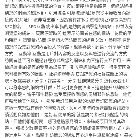
置 您的網站在搜尋引擎的位置。 反向鏈接 這是指將另一個網站鏈接
到您的網頁的超鏈接。 引用域名 引薦域(網址)是您從中接收反向鏈
接的域(網址)。這非常重要，因為擁有許多引薦域(網址)會提高您的
SEO排名。 SEO互動 跳出率 指的是訪問者點擊您的網站，但並沒有
瀏覽您的網站。 頁面停留時間 這表示訪問者在您的網站上花費的平
均時間。 瀏覽量/訪問 這是指人們訪問您的網頁次數。 參與率 這是
指您的受眾對您的內容投入的程度。根據喜歡、評論、分享等行動
方式。 互動率 互動是用戶對內容的反應以及與您進行交流的方式。
訪問者甚至可以通過各種方式與您的網站和內容進行交互作用。 評
價評論 指的是您的受眾為您留下一到五星評價和評語，很重要因為
您可獲得有效的反饋。 社群媒體參與 它跟踪您的社群媒體上的表
現。根據喜歡，分享，評論等。 分享 社群媒體分享 這代表者用戶
可以分享您的網站或社群，並吸引更多關注者。這是提升品牌知名
度的關鍵。 電子郵件轉發 當受眾接收到您的促銷郵件信息時，他們
再轉發給其他朋友。 引導 新訂閱用戶 新的訪問者訂閱您的網站。
這樣一來您就有他們的聯繫方式，您可不定時的發送最新資訊或促
銷活動資訊給他們。 退訂者 簡單的說:就是訪問者已訂閱過您的網
站，但他們想退訂閱。您可透過意見調查，來確認原因並將其改
善。 轉換次數 購買率 指的是透過您的促銷或優惠等營銷方式，來
促進用戶下單。 點擊率 訪問您的網站有多少用戶單點擊連結。 每次