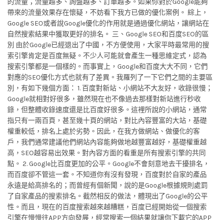
的流量；流量越多、詢盤越多、訂單越多。如果你對於Google能夠
帶來的流量效果存在懷疑，不妨看下我方已做的優化案例。 綜上，
Google SEO或者說Google優化的作用就是通過優化網站，讓網站在
自然搜索結果中獲取更好的排名。 三、Google SEO和百度SEO的區
別 由於Google已經退出了中國，不方便使用，大家平時最常用的搜
索引擎肯定是百度無疑。不少人可能就會產生一種思維定式，認為
搜索引擎都是一個樣的。而事實上，Google和百度大大不同，它們
對應的SEO優化方式也就有了差異。我羅列了一下它們之間的主要區
別，有如下幾個方面： 1. 百度對新站、小網站不大友好，收錄很慢；
Google就相對好很多，雖然現在也不像過去那樣對新站進行秒收
錄，但整體收錄速度還是比百度好很多。這裡所說的小網站，通常
指只有一兩百頁，甚至幾十頁的網站，對比內容豐富的大站，基礎
權重較低，排名上處於劣勢。因此，在我方做網站、做優化的客
戶，我們通常建議他們網站內容能夠做地越豐富越好，基礎權重越
高，SEO越容易出效果。對內容方面的看重是所有搜索引擎的共同
點。 2. Google比百度更加的公平。Google不會刻意地去干擾排名，
而百度卻不管這一套。不知道你有沒有發現，百度對於自家的產品
永遠是給高排名的；而曾經有個新聞，說的是Google根據規則處罰
了自家產品的搜索排名。截然相反的做法，體現出了Google的公平
性。而且，現在的百度搜索越來越糟糕，百度已經開始從一個搜索
引擎在慢慢往APP方向發展，經常搜索一個結果就讓你下載它的APP