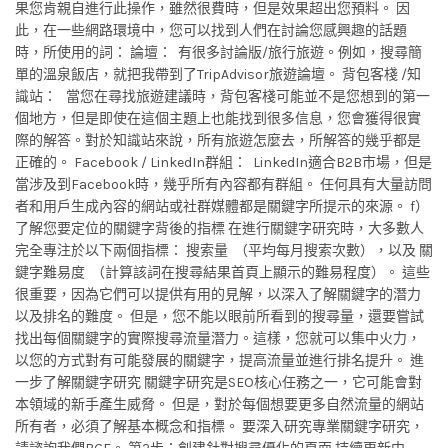
果您肯親自進行此操作，雖然很費時，但是效果超出您預料。 因
此，在一些網路環境中，您可以找到人們在討論您感興趣的話題
時，所使用的詞： 論壇： 有很多討論版/旅行旅遊。例如，搜尋簡
單的溫泉飯店，就把我帶到了TripAdvisor旅遊論壇。 背包客棧 /知
識站： 當您在尋找旅遊建議時，背包客棧可能並不是您想到的第一
個地方，但是即使在這個主題上也能找到很多信息，您會獲得很實
際的解答。對於知識站來說，所有旅遊怎麼去，所解答的幾乎都是
正確的。 Facebook / LinkedIn群組： LinkedIn適合B2B市場，但是
當涉及到Facebook時，幾乎所有內容都有群組。 任何具有大量訪問
者和用戶生成內容的網站或社群媒體都是關鍵字所提示的來源。 f）
了解您要定位的關鍵字背後的指標 在進行關鍵字研究時，大多數人
完全專注於以下兩個指標： 搜索量 （平均每月搜索次數），以及 關
鍵字難易度 （計算該詞在搜尋結果首頁上顯示的難易程度）。 這些
很重要，因為它們可以提供有用的見解，以深入了解關鍵字的潛力
以及排名的難度。 但是，您不能以眼前所看到的搜尋量，還要嘗試
找出每個關鍵字的實際搜尋流量潛力。這樣，您就可以集中火力，
以您的方式對有可能發展的關鍵字，提高流量並進行排名提升。 進
一步了解關鍵字研究 關鍵字研究是SEO核心任務之一，它可能會對
本領域的新手產生威脅。 但是，對於每個想要更多自然流量的網站
所有者，必須了解基本概念和指標。 要深入研究專業關鍵字研究，