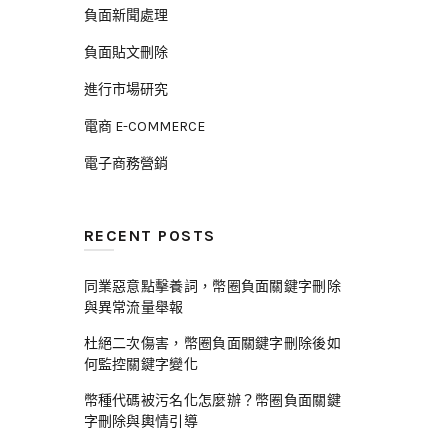
負面新聞處理
負面貼文刪除
進行市場研究
電商 E-COMMERCE
電子商務營銷
RECENT POSTS
同業惡意點擊養詞，幣圈負面關鍵字刪除
與異常流量舉報
杜絕二次傷害，幣圈負面關鍵字刪除後如
何監控關鍵字變化
幣種代碼被污名化怎麼辦？幣圈負面關鍵
字刪除與輿情引導