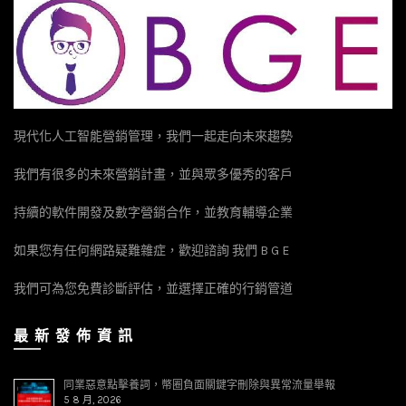
現代化人工智能營銷管理，我們一起走向未來趨勢
我們有很多的未來營銷計畫，並與眾多優秀的客戶
持續的軟件開發及數字營銷合作，並教育輔導企業
如果您有任何網路疑難雜症，歡迎諮詢 我們 B G E
我們可為您免費診斷評估，並選擇正確的行銷管道
最 新 發 佈 資 訊
同業惡意點擊養詞，幣圈負面關鍵字刪除與異常流量舉報
5 8 月, 2026