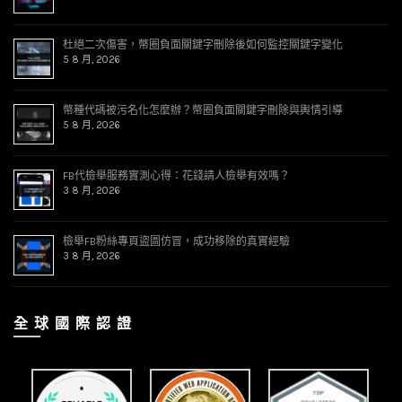
杜絕二次傷害，幣圈負面關鍵字刪除後如何監控關鍵字變化
5 8 月, 2026
幣種代碼被污名化怎麼辦？幣圈負面關鍵字刪除與輿情引導
5 8 月, 2026
FB代檢舉服務實測心得：花錢請人檢舉有效嗎？
3 8 月, 2026
檢舉FB粉絲專頁盜圖仿冒，成功移除的真實經驗
3 8 月, 2026
全 球 國 際 認 證