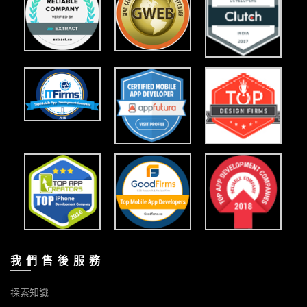
我 們 售 後 服 務
探索知識