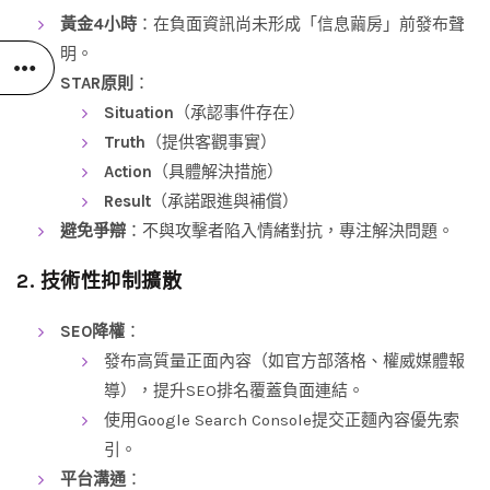
黃金4小時
：在負面資訊尚未形成「信息繭房」前發布聲
明。
STAR原則
：
Situation
（承認事件存在）
Truth
（提供客觀事實）
Action
（具體解決措施）
Result
（承諾跟進與補償）
避免爭辯
：不與攻擊者陷入情緒對抗，專注解決問題。
2. 技術性抑制擴散
SEO降權
：
發布高質量正面內容（如官方部落格、權威媒體報
導），提升SEO排名覆蓋負面連結。
使用Google Search Console提交正麵內容優先索
引。
平台溝通
：