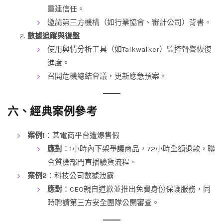
重建信任。
邀請第三方機構（如行業協會、審計公司）背書。
數據追蹤與復盤
使用輿情分析工具（如Talkwalker）監控聲譽恢復
進度。
召開危機總結會議，更新應急預案。
六、經典案例參考
案例1
：某電商平台遭爆售假
應對
：1小時內下架爭議商品，72小時全額退款，聯
合質檢部門直播驗貨流程。
案例2
：科技公司數據洩露
應對
：CEO親自道歉並推出免費身份保護服務，同
時聘請第三方安全團隊公開審查。