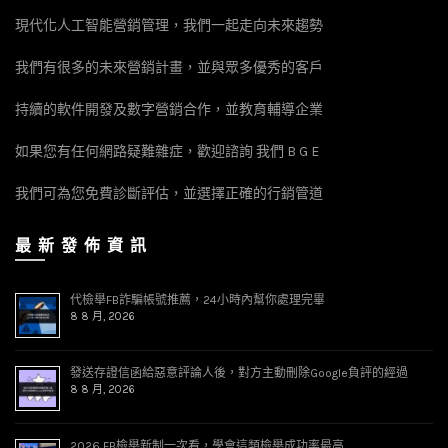
現代化人工智能營銷管理，我們一起走向未來趨勢
我們有很多的未來營銷計畫，並與眾多優秀的客戶
持續的軟件開發及數字營銷合作，並教育輔導企業
如果您有任何網路疑難雜症，歡迎諮詢 我們 B G E
我們可為您免費診斷評估，並選擇正確的行銷管道
最 新 發 佈 資 訊
代檢舉FB詐騙帳號推薦，24小時內幫你處理完畢
8 8 月, 2026
發送存證信函給惡意評論人後，對方主動刪除Google負評的經過
8 8 月, 2026
2026 FB檢舉新制一次看，學會這類檢舉成功率最高