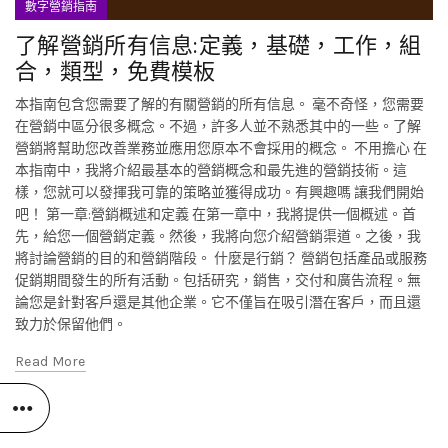
數字營銷指南
了解營銷所有信息:定義，基礎，工作，組
合，類型，免費模板
本指南包含您需要了解的有關營銷的所有信息。 毫不奇怪，您需要
在營銷中區分很多概念。不過，許多人並不熟悉其中的一些。了解
營銷將幫助您改善業務並應用您原本不會採用的概念。 不用擔心 在
本指南中，我將介紹最基本的營銷概念和最先進的營銷技術。這
樣，您就可以發揮我可靠的策略並獲得成功。有興趣嗎 讓我們開始
吧！ 第一章:營銷概述和定義 在第一章中，我將提供一個概述。首
先，給您一個營銷定義。然後，我將向您介紹營銷渠道。之後，我
將討論營銷的目的和營銷階段。 什麼是行銷？ 營銷包括產品或服務
促銷期間發生的所有活動。包括研究，銷售，交付和廣告流程。無
論您是針對客戶還是其他企業。它不僅旨在吸引潛在客戶，而且還
致力於保留他們。
Read More