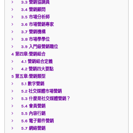
3.3
營銷協調員
3.4
營銷顧問
3.5
市場分析師
3.6
市場營銷專家
3.7
營銷機構
3.8
市場學學位
3.9
入門級營銷職位
4
第四章:營銷組合
4.1
營銷組合定義
4.2
營銷四大要點
5
第五章:營銷類型
5.1
數字營銷
5.2
社交媒體市場營銷
5.3
什麼是社交媒體營銷？
5.4
會員營銷
5.5
內容行銷
5.6
電子郵件營銷
5.7
網絡營銷