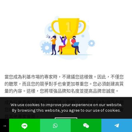
當您成為利基市場的專家時，不建議您這樣做。因此，不僅您
的聽眾，而且您的競爭對手也會更加尊重您。您必須創建高質
量的內容。這樣，您將增強品牌知名度並提高品牌忠誠度。
成為行業專家具有無窮的優勢。例如，媒體可能會對撰寫有關
We use cookies to improve your experience on our website.
您的品牌甚至採訪您感興趣。除了提高信任度，您還將有機會
By browsing this website, you agree to our use of cookies.
與其他專家會面。
ACCEPT
→
4.推廣您的品牌和產品。