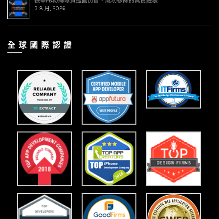
檢舉FB粉絲專頁盜圖仿冒，成功移除的真實經驗
3 8 月, 2026
全 球 國 際 認 證