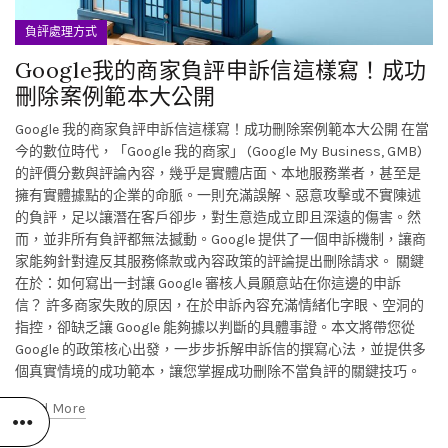
負評處理方式
Google我的商家負評申訴信這樣寫！成功
刪除案例範本大公開
Google 我的商家負評申訴信這樣寫！成功刪除案例範本大公開 在當
今的數位時代，「Google 我的商家」 (Google My Business, GMB)
的評價分數與評論內容，幾乎是實體店面、本地服務業者，甚至是
擁有實體據點的企業的命脈。一則充滿誤解、惡意攻擊或不實陳述
的負評，足以讓潛在客戶卻步，對生意造成立即且深遠的傷害。然
而，並非所有負評都無法撼動。Google 提供了一個申訴機制，讓商
家能夠針對違反其服務條款或內容政策的評論提出刪除請求。 關鍵
在於：如何寫出一封讓 Google 審核人員願意站在你這邊的申訴
信？ 許多商家失敗的原因，在於申訴內容充滿情緒化字眼、空洞的
指控，卻缺乏讓 Google 能夠據以判斷的具體事證。本文將帶您從
Google 的政策核心出發，一步步拆解申訴信的撰寫心法，並提供多
個真實情境的成功範本，讓您掌握成功刪除不當負評的關鍵技巧。
Read More