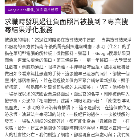
,
Google seo優化
負面圖片刪除
求職時發現過往負面照片被搜到？專業搜
尋結果淨化服務
被遺忘的權利：當過往的陰影在搜尋結果中甦醒——專業搜尋結果淨
化服務的全方位指南 午後的陽光斜照進咖啡廳，李明（化名）的手
指在筆記型電腦的觸控板上微微顫抖。螢幕上，Google搜尋結果頁
面像一道無法癒合的傷口。第三條結果，一張十年舊照——大學畢業
狂歡夜，他臉頰通紅、眼神迷離，手裡舉著啤酒瓶，被朋友簇擁著
做出如今看來無比愚蠢的手勢。這張他早已遺忘的照片，卻被一個
塵封的部落格保存，並在最近被某個內容聚合網站重新抓取、賦予
新標題：「盤點那些年畢業即失態的未來精英」。明天，他將參加
一場夢寐以求的跨國企業最終面試，面試官的名字，剛剛被他輸入
搜尋欄，旁邊的「相關搜尋」建議，刺眼地顯示著：「應徵者 李明
黑歷史」。 李明的冷汗沿著脊椎滑下。這不是孤例。在這個數位足
跡永恆、演算法主宰認知的時代，一段輕狂的過往、一次被誤解的
發言、一場私人糾紛的公開碎片，都可能化身為「數據幽靈」，在
求職、晉升、建立專業關係的關鍵時刻悄然浮現，無聲地宣判一個
人的社會性死亡。我們創造了網路，卻發現自己無處可藏；我們擁