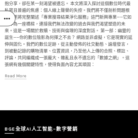
抱分享，卻在某一刻渴望被遺忘。 本文將深入探討這個數位時代最
私密且普遍的焦慮：個人線上聲譽的失控。我們將不僅剖析問題根
源，更將完整闡述「專業搜尋結果淨化服務」這門新興專業——它如
何作為一座橋樑，連接我們無法改變的過去與我們渴望塑造的未
來。這是一場關於救贖、技術與倫理的深度對話。 第一部：幽靈的
誕生——你的數位陰影為何揮之不去？ 網路並非虛擬，它是現實的延
伸與固化。我們的數位足跡，從主動發佈的社交動態、論壇發言，
到被動記錄的購物清單、位置資訊，乃至他人上傳的合照、標註、
評論，共同編織成一張龐大、雜亂且永不遺忘的「數據之網」。這
張網有幾個關鍵特性，使得負面內容尤其頑固：
Read More
BGE全球AI人工智能–數字營銷