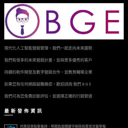
現代化人工智能營銷管理，我們一起走向未來趨勢
我們有很多的未來營銷計畫，並與眾多優秀的客戶
持續的軟件開發及數字營銷合作，並教育輔導企業
如果您有任何網路疑難雜症，歡迎諮詢 我們 B G E
我們可為您免費診斷評估，並選擇正確的行銷管道
最 新 發 佈 資 訊
同業惡意點擊養詞，幣圈負面關鍵字刪除與異常流量舉報