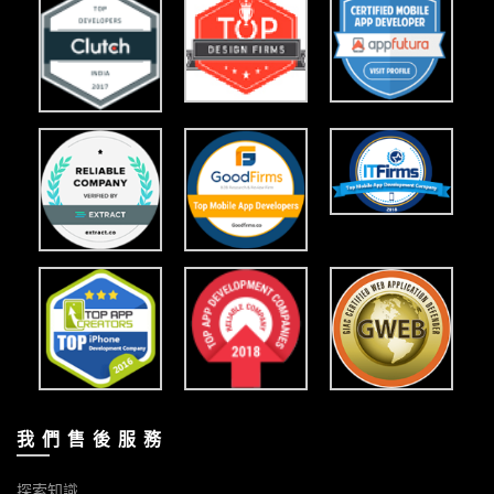
我 們 售 後 服 務
探索知識