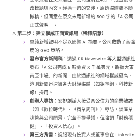
改標題與內文。經過一週的交涉，原始媒體雖不願
撤稿，但同意在原文末尾新增約 500 字的「A 公司
正式聲明」。
第二步：建立權威正面資訊場（稀釋語意）
單純新增聲明不足以影響 AI 摘要。公司啟動了高強
度的 GEO 策略。
發布官方新聞稿
：透過 PR Newswire 等大型通訊社
發布「A 公司完成 B 輪募資 X 千萬美元，將擴大東
南亞市場」的新聞。由於通訊社的網域權威極高，
這則新聞迅速被各大財經媒體（如鉅亨網、科技新
報）採用。
創辦人專訪
：安排創辦人接受具公信力的商業雜誌
（如《數位時代》、《商業周刊》）專訪，談產業
趨勢與公司願景，完全不提爭議，但強調「財務穩
健」、「投資人信心」。
第三方背書
：說服現有投資人或董事會在 LinkedIn