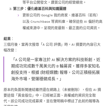
等平台公開發文，讚賞公司的經營績效。
第三步：優化維基百科與知識圖譜
更新公司的 Google 我的商家、維基百科（若有）
以及 Crunchbase 等資料庫，確保這些 AI 偏好的高
權威來源中，呈現的是最新、最正面的公司資訊。
結果
：
三個月後，當再次搜尋「A 公司 評價」時，AI 摘要的內容已大
幅改變：
「A 公司是一家專注於 AI 解決方案的科技新創，近
期成功完成數千萬美元的 B 輪募資，獲得多家知名
創投支持。根據 [財經媒體] 報導，公司正積極拓展
海外市場，營運穩健成長。」
原本的負面新聞連結雖然還在網路上（未被刪除），但在 AI 摘
要這個「黃金版位」中，已經被正面、高權威的資訊完全取
代。該公司成功完成募資，並在聲明稿中標註了此前的報導為