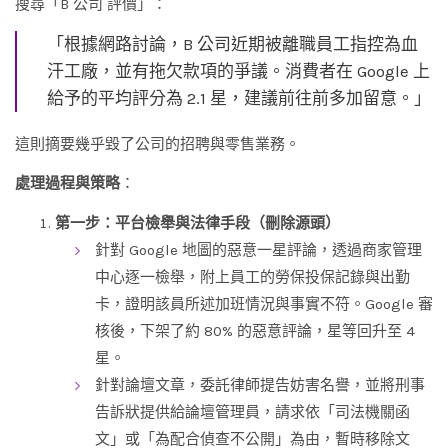
搜尋「B 公司 評價」：
「根據網路討論，B 公司近期被離職員工指控為血
汗工廠，並有拖欠款項的爭議。消費者在 Google 上
給予的平均評分為 2.1 星，建議前往前多加留意。」
這則摘要幾乎毀了公司的招聘與零售業務。
處理過程與策略
：
第一步：平台檢舉與法律手段（刪除源頭）
針對 Google 地圖的惡意一星評論，透過商家管理
中心逐一檢舉，附上員工的勞保投保記錄與出勤
卡，證明該員所述加班情況與事實不符。Google 審
核後，下架了約 80% 的惡意評論，星等回升至 4
星。
針對論壇文章，委託律師提告妨害名譽，並將刑事
告訴狀提供給論壇管理員，請求依「司法機關函
文」或「為配合偵查不公開」為由，暫時移除文