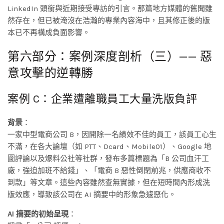
LinkedIn 頭銜與近期接受專訪的引言。那篇地方媒體的舊聞雖
然存在，但已被淹沒在浩瀚的專業內容海中，且其修正後的版
本已不再構成負面影響。
第六部分：案例深度剖析（三）—— 惡
意攻擊的逆轉勝
案例 C：企業遭離職員工大量洗版負評
背景
：
一家中型電商公司 B，因開除一名績效不佳的員工，該員工心生
不滿，在各大論壇（如 PTT、Dcard、Mobile01）、Google 地
圖評論以及爆料公社等社群，發布多篇標題為「B 公司血汗工
廠，強迫加班不給錢」、「電商 B 惡性倒閉前兆，供應商收不
到款」等文章。這些內容雖然查無實據，但在短時間內形成洗
版效應，導致該公司在 AI 摘要中的形象急遽惡化。
AI 摘要的初始呈現
：