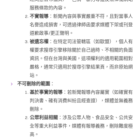
服務條款的內容。
不實報導
：新聞內容與事實嚴重不符，且對當事人
名譽造成損害，可透過律師函要求媒體下架或刊登
道歉啟事/更正聲明。
被遺忘權
：在特定司法管轄區（如歐盟），個人有
權要求搜尋引擎移除關於自己過時、不相關的負面
資訊。但在台灣與美國，這項權利的適用範圍相對
嚴格，通常只適用於搜尋引擎結果頁，而非原始網
站。
不可刪除的範圍
：
基於事實的報導
：若新聞報導內容屬實（如確實有
判決書、確有消費糾紛且經查證），媒體並無義務
刪除。
公眾利益相關
：涉及公眾人物、食品安全、公共安
全等重大利益事件，媒體有報導義務，刪除難度極
高。