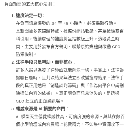
負面新聞的五大核心法則：
速度決定一切
：
在負面訊息爆發的 24 至 48 小時內，必須採取行動。一
旦新聞被多家媒體轉載、被備份網站收錄、甚至被維基百
科引用，後續處理的難度將呈指數級上升。這段黃金時
間，主要用於發布官方聲明、聯繫原始媒體與啟動 GEO
防禦機制。
法律手段只是輔助，而非核心
：
許多人誤以為發了律師函就能解決一切。事實上，法律訴
訟曠日廢時，且判決結果無法立即改變搜尋結果。法律手
段的真正用途是「創造談判籌碼」與「作為向平台申請刪
除違法內容的依據」。真正讓負面訊息消失的，是透過
GEO 建立的正面資訊場。
權威來源是 AI 摘要的命門
：
AI 模型天生偏愛權威性高、可信度強的來源。與其在數百
個小型論壇或內容農場上花費精力，不如集中資源攻下一