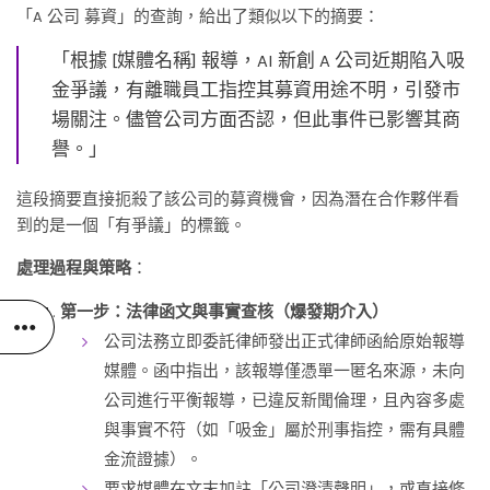
「A 公司 募資」的查詢，給出了類似以下的摘要：
「根據 [媒體名稱] 報導，AI 新創 A 公司近期陷入吸
金爭議，有離職員工指控其募資用途不明，引發市
場關注。儘管公司方面否認，但此事件已影響其商
譽。」
這段摘要直接扼殺了該公司的募資機會，因為潛在合作夥伴看
到的是一個「有爭議」的標籤。
處理過程與策略
：
第一步：法律函文與事實查核（爆發期介入）
公司法務立即委託律師發出正式律師函給原始報導
媒體。函中指出，該報導僅憑單一匿名來源，未向
公司進行平衡報導，已違反新聞倫理，且內容多處
與事實不符（如「吸金」屬於刑事指控，需有具體
金流證據）。
要求媒體在文末加註「公司澄清聲明」，或直接修