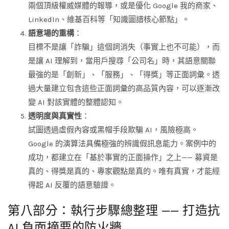
兩個頂級權威媒體的報導，或是優化 Google 我的商家、
LinkedIn、維基百科等「知識圖譜核心節點」。
語意場的重構
：
目標不是讓「詐騙」這個詞消失（事實上也不可能），而
是讓 AI 理解到，當用戶搜尋「公司名」時，其語意關聯
最強的是「創新」、「服務」、「得獎」等正面詞彙。透
過大量建立包含這些正面詞彙的高品質內容，可以逐漸改
變 AI 對該實體的整體認知。
透明度與真實性
：
試圖透過虛假內容或黑帽手段欺騙 AI，風險極高。
Google 的演算法具備極強的辨識假訊息能力。案例中的
成功，都建立在「基於事實的正面操作」之上—— 募資是
真的、得獎是真的、專家觀點是真的。唯有真實，才能經
得起 AI 反覆的語意驗證。
第八部分：執行步驟總整理 —— 打造抗
AI 負面摘要的防火牆