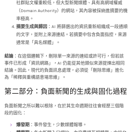
社群貼文權重較低，但大型新聞媒體、具有高網域權威
（Domain Authority）的網站，其內容被採納進摘要的機
率極高。
摘要生成與歸因
：AI 將篩選出的資訊重新組織成一段通順
的文字，並附上來源連結。若摘要中包含負面指控，來源
通常是「具名媒體」。
結論
：在這個邏輯下，刪除單一來源的連結或許可行，但若該
事件已形成「資訊網路」，AI 仍能從其他類似來源提煉出相同
結論。因此，現代的負面訊息處理，必須從「刪除思維」進化
為「稀釋與重構語意場思維」。
第二部分：負面新聞的生成與固化過程
負面新聞之所以難以根除，在於其生命週期往往會經歷三個階
段的固化：
爆發期
：事件發生，少數媒體報導。