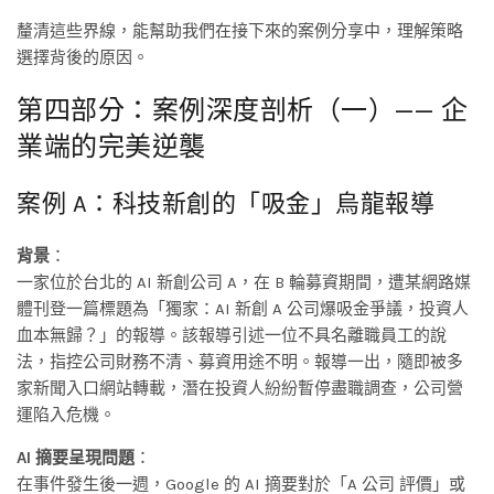
釐清這些界線，能幫助我們在接下來的案例分享中，理解策略
選擇背後的原因。
第四部分：案例深度剖析（一）—— 企
業端的完美逆襲
案例 A：科技新創的「吸金」烏龍報導
背景
：
一家位於台北的 AI 新創公司 A，在 B 輪募資期間，遭某網路媒
體刊登一篇標題為「獨家：AI 新創 A 公司爆吸金爭議，投資人
血本無歸？」的報導。該報導引述一位不具名離職員工的說
法，指控公司財務不清、募資用途不明。報導一出，隨即被多
家新聞入口網站轉載，潛在投資人紛紛暫停盡職調查，公司營
運陷入危機。
AI 摘要呈現問題
：
在事件發生後一週，Google 的 AI 摘要對於「A 公司 評價」或