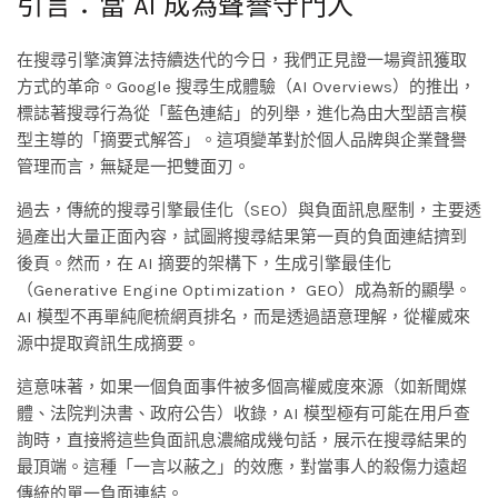
引言：當 AI 成為聲譽守門人
在搜尋引擎演算法持續迭代的今日，我們正見證一場資訊獲取
方式的革命。Google 搜尋生成體驗（AI Overviews）的推出，
標誌著搜尋行為從「藍色連結」的列舉，進化為由大型語言模
型主導的「摘要式解答」。這項變革對於個人品牌與企業聲譽
管理而言，無疑是一把雙面刃。
過去，傳統的搜尋引擎最佳化（SEO）與負面訊息壓制，主要透
過產出大量正面內容，試圖將搜尋結果第一頁的負面連結擠到
後頁。然而，在 AI 摘要的架構下，生成引擎最佳化
（Generative Engine Optimization， GEO）成為新的顯學。
AI 模型不再單純爬梳網頁排名，而是透過語意理解，從權威來
源中提取資訊生成摘要。
這意味著，如果一個負面事件被多個高權威度來源（如新聞媒
體、法院判決書、政府公告）收錄，AI 模型極有可能在用戶查
詢時，直接將這些負面訊息濃縮成幾句話，展示在搜尋結果的
最頂端。這種「一言以蔽之」的效應，對當事人的殺傷力遠超
傳統的單一負面連結。