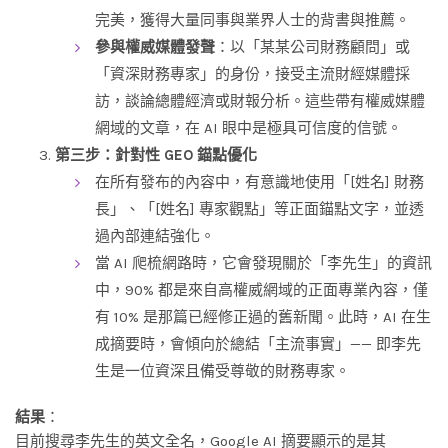
完美，獲得大量同事與業界人士的背書與推薦。
參與權威媒體發聲
：以「某某公司財務顧問」或
「資深財務專家」的身份，接受主流財經媒體採
訪，談論總體經濟或財報分析。這些帶有權威媒體
網域的文章，在 AI 眼中是極具可信度的信號。
第三步：針對性 GEO 錨點優化
在所有發布的內容中，有意識地使用「[姓名] 財務
長」、「[姓名] 專家觀點」等正面錨點文字，並透
過內部連結強化。
當 AI 爬梳網路時，它會發現關於「李先生」的資訊
中，90% 都是來自高權威網域的正面專業內容，僅
有 10% 是那篇已經修正過的舊新聞。此時，AI 在生
成摘要時，會傾向於總結「主流事實」—— 即李先
生是一位資深且備受尊敬的財務專家。
結果
：
目前搜尋李先生的英文全名，Google AI 摘要顯示的是其