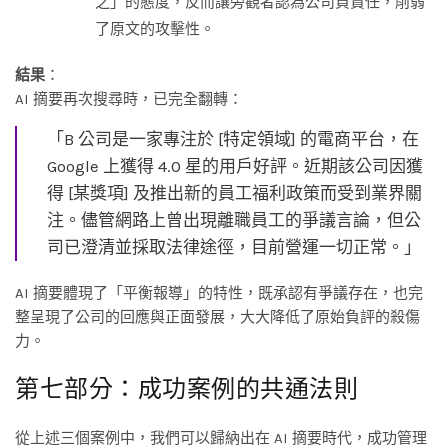
之」的態度，反而讓旁觀者認為公司負責任，削弱
了原文的攻擊性。
結果
：
AI 摘要再次搜尋時，已完全翻轉：
「B 公司是一家專注於 [特定領域] 的電商平台，在
Google 上獲得 4.0 星的用戶好評。近期該公司因獲
得 [某獎項] 及推出新的員工福利政策而受到業界關
注。儘管網路上曾出現離職員工的爭議言論，但公
司已澄清並採取法律途徑，目前營運一切正常。」
AI 摘要體現了「平衡報導」的特性，既承認有爭議存在，也完
整呈現了公司的回應與正面發展，大大降低了原始負評的殺傷
力。
第七部分：成功案例的共通法則
從上述三個案例中，我們可以歸納出在 AI 摘要時代，成功管理