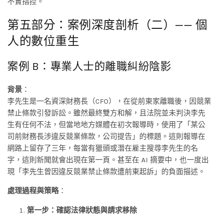
不實指控。
第五部分：案例深度剖析（二）—— 個
人的數位重生
案例 B：專業人士的離職糾紛陰影
背景
：
李先生是一名資深財務長（CFO），在從前東家離職後，因競業
禁止條款引發訴訟。雖然最終雙方和解，且法院並未判決李先
生有任何不法，但當地地方媒體在初次報導時，使用了「某公
司前財務長涉違反競業條款，公司提告」的標題。這則報導在
網路上留存了三年，每當有獵頭或潛在雇主搜尋李先生的名
字，這則新聞就會出現在第一頁。甚至在 AI 摘要中，也一度出
現「李先生曾因違反競業禁止條款遭前東起訴」的負面描述。
處理過程與策略
：
第一步：確認法律狀態與請求移除