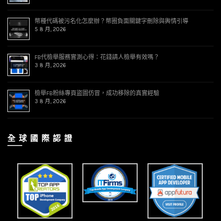
幣種代碼被污名化怎麼辦？幣圈負面關鍵字刪除與輿情引導
5 8 月, 2026
FB代檢舉服務實測心得：花錢請人檢舉有效嗎？
3 8 月, 2026
檢舉FB粉絲專頁盜圖仿冒，成功移除的真實經驗
3 8 月, 2026
全 球 國 際 認 證