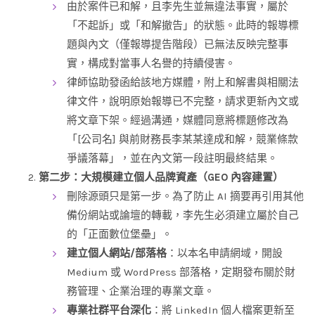
由於案件已和解，且李先生並無違法事實，屬於
「不起訴」或「和解撤告」的狀態。此時的報導標
題與內文（僅報導提告階段）已無法反映完整事
實，構成對當事人名譽的持續侵害。
律師協助發函給該地方媒體，附上和解書與相關法
律文件，說明原始報導已不完整，請求更新內文或
將文章下架。經過溝通，媒體同意將標題修改為
「[公司名] 與前財務長李某某達成和解，競業條款
爭議落幕」，並在內文第一段註明最終結果。
第二步：大規模建立個人品牌資產（GEO 內容建置）
刪除源頭只是第一步。為了防止 AI 摘要再引用其他
備份網站或論壇的轉載，李先生必須建立屬於自己
的「正面數位堡壘」。
建立個人網站/部落格
：以本名申請網域，開設
Medium 或 WordPress 部落格，定期發布關於財
務管理、企業治理的專業文章。
專業社群平台深化
：將 LinkedIn 個人檔案更新至