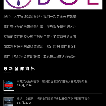
現代化人工智能營銷管理，我們一起走向未來趨勢
我們有很多的未來營銷計畫，並與眾多優秀的客戶
持續的軟件開發及數字營銷合作，並教育輔導企業
如果您有任何網路疑難雜症，歡迎諮詢 我們 B G E
我們可為您免費診斷評估，並選擇正確的行銷管道
最 新 發 佈 資 訊
同業惡意點擊養詞，幣圈負面關鍵字刪除與異常流量舉報
5 8 月, 2026
杜絕二次傷害，幣圈負面關鍵字刪除後如何監控關鍵字變化
5 8 月, 2026