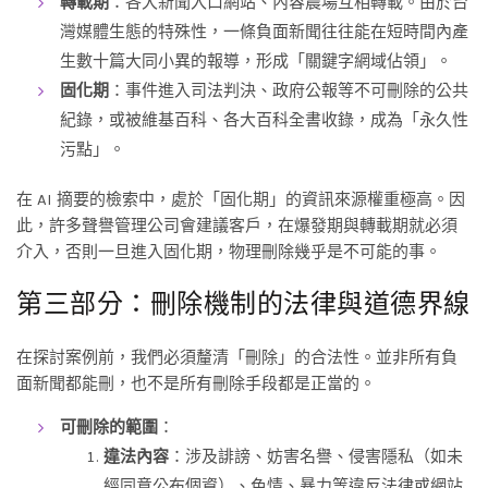
轉載期
：各大新聞入口網站、內容農場互相轉載。由於台
灣媒體生態的特殊性，一條負面新聞往往能在短時間內產
生數十篇大同小異的報導，形成「關鍵字網域佔領」。
固化期
：事件進入司法判決、政府公報等不可刪除的公共
紀錄，或被維基百科、各大百科全書收錄，成為「永久性
污點」。
在 AI 摘要的檢索中，處於「固化期」的資訊來源權重極高。因
此，許多聲譽管理公司會建議客戶，在爆發期與轉載期就必須
介入，否則一旦進入固化期，物理刪除幾乎是不可能的事。
第三部分：刪除機制的法律與道德界線
在探討案例前，我們必須釐清「刪除」的合法性。並非所有負
面新聞都能刪，也不是所有刪除手段都是正當的。
可刪除的範圍
：
違法內容
：涉及誹謗、妨害名譽、侵害隱私（如未
經同意公布個資）、色情、暴力等違反法律或網站