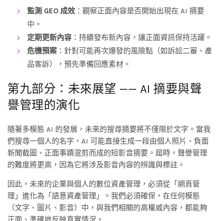
監測 GEO 成效
：觀察正面內容是否開始出現在 AI 摘要
中。
定期更新內容
：持續發布新內容，讓正面資訊保持活躍。
危機預案
：針對可能再次爆發的風險點（如訴訟二審、產
品客訴），預先準備回應素材。
第九部分：未來展望 —— AI 摘要與聲
譽管理的演化
隨著多模態 AI 的發展，未來的搜尋摘要將不僅限於文字。當我
們搜尋一個人的名字，AI 可能直接生成一段由個人照片、負面
新聞截圖、正面事蹟混剪而成的短影音摘要。屆時，聲譽管理
的難度將更高，因為它將涉及影音內容的辨識與標註。
因此，未來的企業與個人的數位資產管理，必須從「網頁管
理」進化為「語意資產管理」。我們必須確保，在任何模態
（文字、圖片、影音）中，與我們相關的高權威內容，都能夠
正面、準確地反映真實情況。