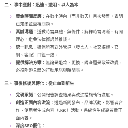
二、 事中應對：迅速、透明、以人為本
黃金時間反應
：在數小時內（而非數天）首次發聲，表明
已知悉並重視問題。
真誠溝通
：道歉時需具體、無條件；解釋時需清晰、有同
理心。避免法律術語與推諉。
統一訊息
：確保所有對外管道（發言人、社交媒體、官
網、客服）口徑一致。
提供解決方案
：無論是退款、更換、調查還是政策改變，
必須附帶具體的行動承諾與時間表。
三、 事後修復與轉化：從止血到新生
兌現承諾
：公開報告調查結果與改進措施執行進度。
創造正面內容洪流
：透過新聞發布、品牌活動、影響者合
作、使用者生成內容（UGC）活動，系統性生成高質量正
面內容。
深度SEO優化
：