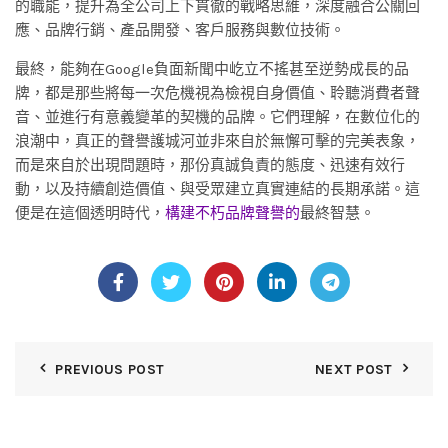
的職能，提升為全公司上下貫徹的戰略思維，深度融合公關回
應、品牌行銷、產品開發、客戶服務與數位技術。
最終，能夠在Google負面新聞中屹立不搖甚至逆勢成長的品
牌，都是那些將每一次危機視為檢視自身價值、聆聽消費者聲
音、並進行有意義變革的契機的品牌。它們理解，在數位化的
浪潮中，真正的聲譽護城河並非來自於無懈可擊的完美表象，
而是來自於出現問題時，那份真誠負責的態度、迅速有效行
動，以及持續創造價值、與受眾建立真實連結的長期承諾。這
便是在這個透明時代，
構建不朽品牌聲譽的
最終智慧。
PREVIOUS POST
NEXT POST