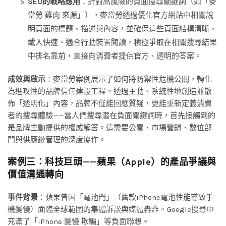
SEO的戰略應用
：針對高風險的負面搜尋關鍵詞（如「麥
當勞 雞肉 來源」），麥當勞透過優化官方網站中相關說
明頁面的標題、描述與內容，並確保這些頁面結構清晰、
載入快速、適合行動裝置閱讀，積極爭取在相關搜尋結果
中排名靠前，直接向消費者提供官方、透明的答案。
成效與啟示
：麥當勞案例展示了如何將防禦性危機公關，轉化
為進攻性的品牌信任建設工程。透過主動、系統性地創造並散
佈「透明化」內容，品牌不僅能回應質疑，更能重新定義消費
者的搜尋體驗——當人們搜尋潛在負面關鍵詞時，首先接觸到的
是品牌主動提供的權威解答。這需要公關、市場營銷、數位部
門與供應鏈管理的深度協作。
案例三：科技巨頭——蘋果（Apple）的產品爭議與
價值溝通轉向
事件背景
：蘋果曾因「電池門」（舊款iPhone電池性能導致手
機變慢）面臨全球範圍的集體訴訟與媒體轟炸。Google搜尋中
充滿了「iPhone 變慢 欺騙」等負面聯想。