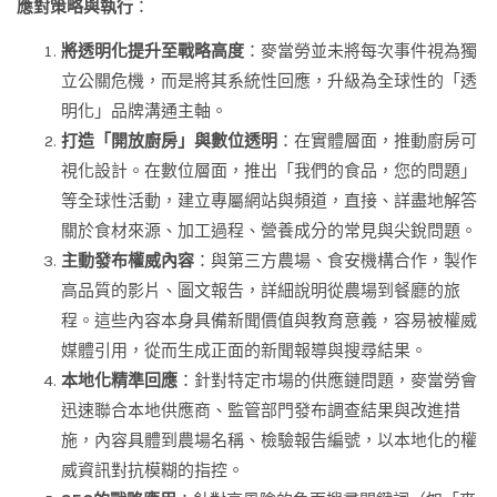
應對策略與執行
：
將透明化提升至戰略高度
：麥當勞並未將每次事件視為獨
立公關危機，而是將其系統性回應，升級為全球性的「透
明化」品牌溝通主軸。
打造「開放廚房」與數位透明
：在實體層面，推動廚房可
視化設計。在數位層面，推出「我們的食品，您的問題」
等全球性活動，建立專屬網站與頻道，直接、詳盡地解答
關於食材來源、加工過程、營養成分的常見與尖銳問題。
主動發布權威內容
：與第三方農場、食安機構合作，製作
高品質的影片、圖文報告，詳細說明從農場到餐廳的旅
程。這些內容本身具備新聞價值與教育意義，容易被權威
媒體引用，從而生成正面的新聞報導與搜尋結果。
本地化精準回應
：針對特定市場的供應鏈問題，麥當勞會
迅速聯合本地供應商、監管部門發布調查結果與改進措
施，內容具體到農場名稱、檢驗報告編號，以本地化的權
威資訊對抗模糊的指控。