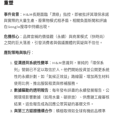
重塑
事件背景
：H&M長期面臨「漂綠」指控，即被批評其環保承諾
與實際的大量生產、廢棄物模式相矛盾。相關負面新聞和評論
在Google搜尋中持續出現。
危機核心
：品牌宣稱的價值觀（永續）與商業模式（快時尚）
之間的巨大落差，引發消費者與倡議團體的質疑與不信任。
應對策略與執行
：
從溝通到系統性變革
：H&M意識到，單純的「環保系
列」營銷已不足以取信於人。他們開始投資並公開更系統
性的永續計劃，如「氣候正效益」路線圖、增加再生材料
使用比例、推出服裝租賃與修補服務。
數據驅動的透明報告
：每年發布詳盡的永續發展報告，公
開環境影響數據（如用水量、碳排放）、供應鏈工廠審核
結果。這些報告成為回應公眾質疑的基礎文件。
與第三方認證機構合作
：積極取得如全球有機紡品標準