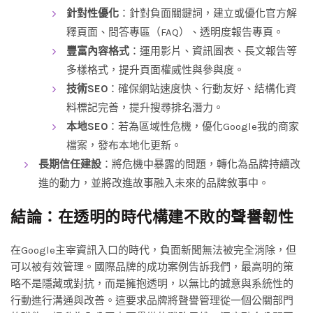
針對性優化
：針對負面關鍵詞，建立或優化官方解
釋頁面、問答專區（FAQ）、透明度報告專頁。
豐富內容格式
：運用影片、資訊圖表、長文報告等
多樣格式，提升頁面權威性與參與度。
技術SEO
：確保網站速度快、行動友好、結構化資
料標記完善，提升搜尋排名潛力。
本地SEO
：若為區域性危機，優化Google我的商家
檔案，發布本地化更新。
長期信任建設
：將危機中暴露的問題，轉化為品牌持續改
進的動力，並將改進故事融入未來的品牌敘事中。
結論：在透明的時代構建不敗的聲譽韌性
在Google主宰資訊入口的時代，負面新聞無法被完全消除，但
可以被有效管理。國際品牌的成功案例告訴我們，最高明的策
略不是隱藏或對抗，而是擁抱透明，以無比的誠意與系統性的
行動進行溝通與改善。這要求品牌將聲譽管理從一個公關部門