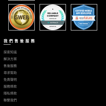
我 們 售 後 服 務
探索知識
解決方案
售後服務
尋求幫助
免責聲明
服務條款
隱私條款
聯繫我們