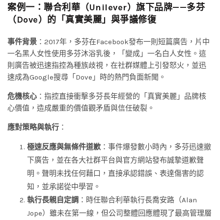
案例一：聯合利華（Unilever）旗下品牌——多芬
（Dove）的「真實美麗」與爭議修復
事件背景
：2017年，多芬在Facebook發布一則短篇廣告，片中
一名黑人女性使用多芬沐浴乳後，「變成」一名白人女性。這
則廣告被迅速指控為種族歧視，在社群媒體上引發怒火，並迅
速成為Google搜尋「Dove」時的熱門負面新聞。
危機核心
：指控直接衝擊多芬長年經營的「真實美麗」品牌核
心價值，造成嚴重的價值觀矛盾與信任破裂。
應對策略與執行
：
極速反應與無條件道歉
：事件爆發數小時內，多芬迅速撤
下廣告，並在各大社群平台與官方網站發布誠摯道歉聲
明。聲明未找任何藉口，直接承認錯誤、表達傷害的認
知，並承諾從中學習。
執行長親自定調
：時任聯合利華執行長喬安路（Alan
Jope）雖未在第一線，但公司整體回應體現了最高管理層