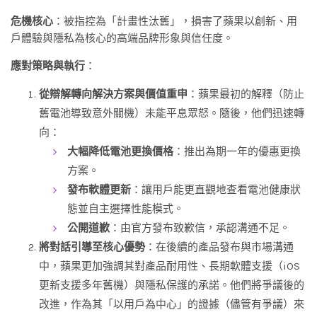
危機核心
：被指控為「計畫性汰舊」，損害了蘋果以創新、用
戶體驗與隱私為核心的高端品牌形象與信任度。
應對策略與執行
：
從辯解轉向解決方案與價值重申
：蘋果最初的解釋（防止
舊電池導致意外關機）未能平息眾怒。隨後，他們迅速轉
向：
大幅降低電池更換價格
：推出為期一年的優惠更換
方案。
發布軟體更新
：讓用戶能更直觀地查看電池健康狀
態並自主選擇性能模式。
公開道歉
：由官方發布致歉信，承認溝通不足。
將對話引導至核心優勢
：在後續的產品發布與市場溝通
中，蘋果更加強調其對產品耐用性、長期軟體支援（iOS
更新支援多年舊機）與隱私保護的承諾。他們將爭議後的
改進，作為其「以用戶為中心」的證據（儘管有爭議）來