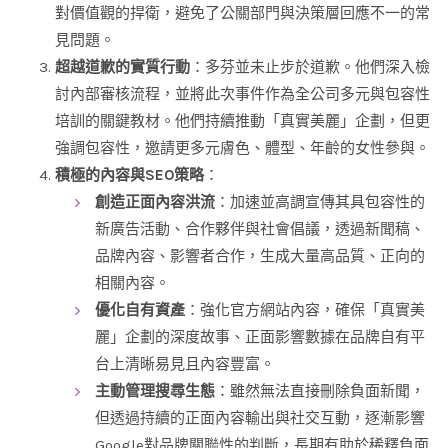
對價值觀的捍衛，避免了公關部門與決策層回應不一的常
見問題。
超越道歉的實質行動
：多芬並未止步於道歉。他們深入檢
討內部審核流程，並將此次事件作為全公司多元與包容性
培訓的關鍵教材。他們持續推動「真實美麗」企劃，但更
強調包容性，邀請更多元膚色、體型、年齡的女性參與。
積極的內容與SEO策略
：
創造正面內容洪流
：加速並高調宣傳其具包容性的
新廣告活動、合作夥伴與社會倡議，透過新聞稿、
品牌內容、影響者合作，生成大量高品質、正向的
相關內容。
優化自有資產
：強化官方網站內容，確保「真實美
麗」企劃的深度故事、正面影響數據在品牌自有平
台上清晰易見且內容豐富。
主動管理搜尋生態
：雖然無法直接刪除負面新聞，
但透過持續的正面內容輸出與社交互動，逐漸影響
Google對品牌關聯性的判斷，長期有助於稀釋負面