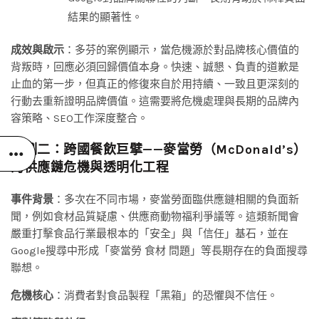
結果的顯著性。
成效與啟示
：多芬的案例顯示，當危機源於對品牌核心價值的
背叛時，回應必須回歸價值本身。快速、誠懇、負責的道歉是
止血的第一步，但真正的修復來自於用持續、一致且更深刻的
行動去重新證明品牌價值。這需要將危機處理與長期的品牌內
容策略、SEO工作深度整合。
案例二：跨國餐飲巨擘——麥當勞（McDonald’s）
的供應鏈危機與透明化工程
事件背景
：多次在不同市場，麥當勞面臨供應鏈相關的負面新
聞，例如食材品質疑慮、供應商動物福利爭議等。這類新聞會
嚴重打擊食品行業最根本的「安全」與「信任」基石，並在
Google搜尋中形成「麥當勞 食材 問題」等長期存在的負面搜尋
聯想。
危機核心
：消費者對食品製程「黑箱」的恐懼與不信任。