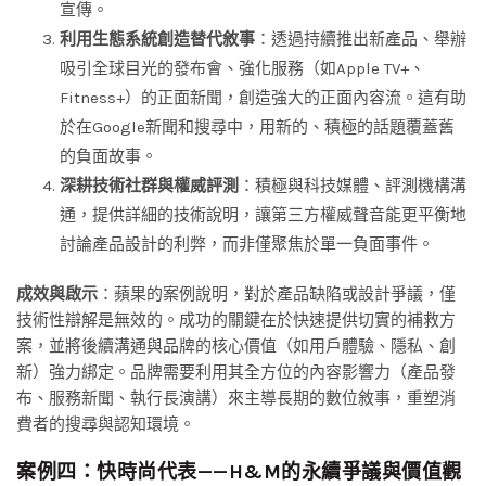
宣傳。
利用生態系統創造替代敘事
：透過持續推出新產品、舉辦
吸引全球目光的發布會、強化服務（如Apple TV+、
Fitness+）的正面新聞，創造強大的正面內容流。這有助
於在Google新聞和搜尋中，用新的、積極的話題覆蓋舊
的負面故事。
深耕技術社群與權威評測
：積極與科技媒體、評測機構溝
通，提供詳細的技術說明，讓第三方權威聲音能更平衡地
討論產品設計的利弊，而非僅聚焦於單一負面事件。
成效與啟示
：蘋果的案例說明，對於產品缺陷或設計爭議，僅
技術性辯解是無效的。成功的關鍵在於快速提供切實的補救方
案，並將後續溝通與品牌的核心價值（如用戶體驗、隱私、創
新）強力綁定。品牌需要利用其全方位的內容影響力（產品發
布、服務新聞、執行長演講）來主導長期的數位敘事，重塑消
費者的搜尋與認知環境。
案例四：快時尚代表——H&M的永續爭議與價值觀