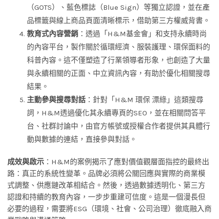
（GOTS）、藍色標誌（Blue Sign）等獨立認證，並在產
品標籤與線上商品頁面清晰標示，借助第三方權威背書。
教育式內容營銷
：透過「H&M基金會」和支持永續時尚
的內容平台，製作關於循環經濟、服裝護理、環保面料的
科普內容。這不僅塑造了行業領導者形象，也創造了大量
與永續相關的正面、中立資訊內容，有助於優化相關搜尋
結果。
主動參與搜尋對話
：針對「H&M 環保 漂綠」這類搜尋
詞，H&M透過優化其永續專頁的SEO，並在相關問答平
台、社群討論中，由官方帳號或授權合作者提供其具體行
動與數據的連結，直接參與對話。
成效與啟示
：H&M的案例揭示了應對價值觀層面指控的最終出
路：真正的系統性變革。品牌必須將公關回應與實際的商業模
式調整、供應鏈改革相結合。然後，透過數據透明化、第三方
認證和持續的教育內容，一步步重建可信度。這是一個漫長但
必要的過程，需要將ESG（環境、社會、公司治理）徹底融入商