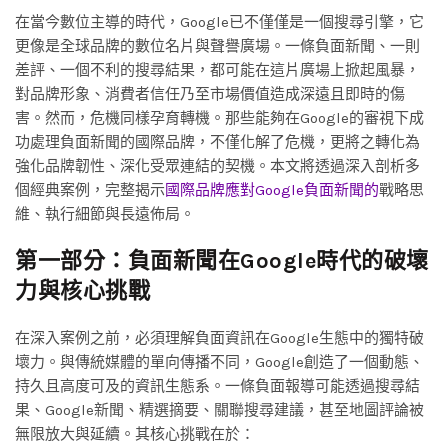
在當今數位主導的時代，Google已不僅僅是一個搜尋引擎，它
更像是全球品牌的數位名片與聲譽廣場。一條負面新聞、一則
差評、一個不利的搜尋結果，都可能在這片廣場上掀起風暴，
對品牌形象、消費者信任乃至市場價值造成深遠且即時的傷
害。然而，危機同樣孕育轉機。那些能夠在Google的審視下成
功處理負面新聞的國際品牌，不僅化解了危機，更將之轉化為
強化品牌韌性、深化受眾連結的契機。本文將透過深入剖析多
個經典案例，完整揭示
國際品牌應對Google負面新聞的
戰略思
維、執行細節與長遠佈局。
第一部分：負面新聞在Google時代的破壞
力與核心挑戰
在深入案例之前，必須理解負面資訊在Google生態中的獨特破
壞力。與傳統媒體的單向傳播不同，Google創造了一個動態、
持久且高度可及的資訊生態系。一條負面報導可能透過搜尋結
果、Google新聞、精選摘要、關聯搜尋建議，甚至地圖評論被
無限放大與延續。其核心挑戰在於：