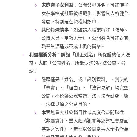
家庭與子女利益
：公開父母姓名，可能使子
女在學校或社區被標籤化，影響其人格健全
發展。特別是在親權糾紛中。
其他特殊情事
：如聲請人職業特殊（教師、
公職人員、宗教人士），公開姓名可能對其
職業生涯造成不成比例的衝擊。
利益權衡分析
：論證「隱匿姓名」所保護的個人法
益，
大於
「公開姓名」所能促進的司法公益。強
調：
隱匿僅是「姓名」或「識別資料」，判決的
「事實」、「理由」、「法律見解」均完整
公開，不影響公眾監督司法、法學研究、統
一法律見解之公益目的。
本案無重大社會矚目性或高度公益關聯性
（非屬貪汙、重大經濟犯罪等影響社會層面
甚鉅之案件），無需以公開當事人全名作為