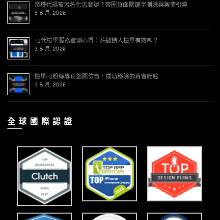
幣種代碼被污名化怎麼辦？幣圈負面關鍵字刪除與輿情引導
5 8 月, 2026
FB代檢舉服務實測心得：花錢請人檢舉有效嗎？
3 8 月, 2026
檢舉FB粉絲專頁盜圖仿冒，成功移除的真實經驗
3 8 月, 2026
全 球 國 際 認 證