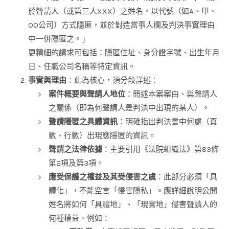
於聲請人（或第三人XXX）之姓名，以代號（如A、甲、
OO公司）方式隱匿，並於對造當事人欄及判決事實理由
中一併隱匿之。」
更精細的請求可包括：隱匿住址、身分證字號、出生年月
日、任職公司名稱等特定資訊。
事實與理由
：此為核心，須分段詳述：
案件概要與聲請人地位
：簡述本案案由、與聲請人
之關係（即為何聲請人是判決中出現的某人）。
聲請隱匿之具體資訊
：明確指出判決書中何處（頁
數、行數）出現應隱匿的資訊。
聲請之法律依據
：主要引用《法院組織法》第83條
第2項及第3項。
應受保護之權益及其受侵害之虞
：此部分必須「具
體化」，不能空言「侵害隱私」。應詳細說明公開
姓名將如何「具體地」、「現實地」侵害聲請人的
何種權益。例如：