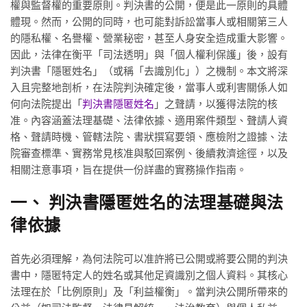
權與監督權的重要原則。判決書的公開，便是此一原則的具體
體現。然而，公開的同時，也可能對訴訟當事人或相關第三人
的隱私權、名譽權、營業秘密，甚至人身安全造成重大影響。
因此，法律在衡平「司法透明」與「個人權利保護」後，設有
判決書「隱匿姓名」（或稱「去識別化」）之機制。本文將深
入且完整地剖析，在法院判決確定後，當事人或利害關係人如
何向法院提出「
判決書隱匿姓名
」之聲請，以獲得法院的核
准。內容涵蓋法理基礎、法律依據、適用案件類型、聲請人資
格、聲請時機、管轄法院、書狀撰寫要領、應檢附之證據、法
院審查標準、實務常見核准與駁回案例、後續救濟途徑，以及
相關注意事項，旨在提供一份詳盡的實務操作指南。
一、 判決書隱匿姓名的法理基礎與法
律依據
首先必須理解，為何法院可以准許將已公開或將要公開的判決
書中，隱匿特定人的姓名或其他足資識別之個人資料。其核心
法理在於「比例原則」及「利益權衡」。當判決公開所帶來的