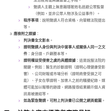
法治教育或輿論監督之手段。
聲請人主觀上無意藉隱匿姓名逃避公眾監督
（例如，並非公眾人物涉及公益事件）。
程序事項
：說明聲請人符合資格、向管轄法院提出
等。
應檢附之證據
：
判決書全文影本
。
證明聲請人身份與判決中當事人或關係人同一之文
件
：身分證、戶籍謄本等。
證明權益受侵害之虞的具體證據
：這是說服法院的
關鍵。例如：醫生的診斷證明（證明心理健康受影
響）、公司財報或市場分析（證明商譽受損之可
能）、子女在學證明、加害人之前的騷擾紀錄、媒
體可能加以報導的跡證、網路搜尋結果顯示個人資
訊易被連結等。
如為緊急聲請，可附上判決書已公開之網頁截圖
。