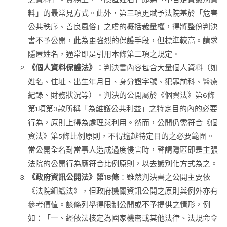
料」的最常見方式。此外，第三項更賦予法院基於「危害
公共秩序、善良風俗」之虞的概括裁量權，得將整份判決
書不予公開，此為更強烈的保護手段，但標準較高。請求
隱匿姓名，通常即是引用本條第二項之規定。
《個人資料保護法》
：判決書內容包含大量個人資料（如
姓名、住址、出生年月日、身分證字號、犯罪前科、醫療
紀錄、財務狀況等）。判決的公開屬於《個資法》第6條
第1項第3款所稱「為維護公共利益」之特定目的內的必要
行為，原則上得為處理與利用。然而，公開仍需符合《個
資法》第5條比例原則，不得逾越特定目的之必要範圍。
當公開全名對當事人造成過度侵害時，聲請隱匿即是主張
法院的公開行為應符合比例原則，以去識別化方式為之。
《政府資訊公開法》第18條
：雖然判決書之公開主要依
《法院組織法》，但政府機關資訊公開之原則與例外亦有
參考價值。該條列舉得限制公開或不予提供之情形，例
如：「一、經依法核定為國家機密或其他法律、法規命令