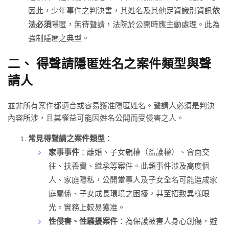
因此，少年事件之判決書，其姓名及其他足資識別資訊
依
法必須
隱匿，無待聲請，法院於公開時應主動處理。此為
強制隱匿之典型。
二、 得聲請隱匿姓名之案件類型與聲
請人
並非所有案件都適合或容易獲准隱匿姓名。聲請人必須是判決
內容所涉，且其權益可能因姓名公開而受侵害之人。
常見得聲請之案件類型
：
家事事件
：離婚、子女親權（監護權）、會面交
往、扶養費、繼承等案件。此類事件涉及高度個
人、家庭隱私，公開當事人及子女全名可能造成家
庭關係、子女成長環境之困擾，甚至招致異樣眼
光。實務上較易獲准。
性侵害、性騷擾案件
：為保護被害人身心創傷，避