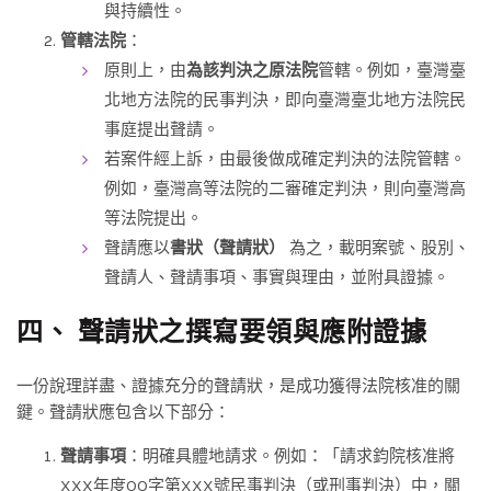
與持續性。
管轄法院
：
原則上，由
為該判決之原法院
管轄。例如，臺灣臺
北地方法院的民事判決，即向臺灣臺北地方法院民
事庭提出聲請。
若案件經上訴，由最後做成確定判決的法院管轄。
例如，臺灣高等法院的二審確定判決，則向臺灣高
等法院提出。
聲請應以
書狀（聲請狀）
為之，載明案號、股別、
聲請人、聲請事項、事實與理由，並附具證據。
四、 聲請狀之撰寫要領與應附證據
一份說理詳盡、證據充分的聲請狀，是成功獲得法院核准的關
鍵。聲請狀應包含以下部分：
聲請事項
：明確具體地請求。例如：「請求鈞院核准將
XXX年度OO字第XXX號民事判決（或刑事判決）中，關