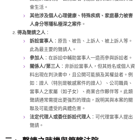
會生活。
其他涉及個人心理健康、特殊疾病、家庭暴力被害
人身分等隱私極深之案件
。
得為聲請之人
：
訴訟當事人
：原告、被告、上訴人、被上訴人等。
此為最主要的聲請人。
參加人
：在訴訟中輔助當事人一造而參與訴訟者。
關係人/第三人
：非訴訟當事人，但其姓名或個人資
料出現在判決書中，且公開可能損及其權益者。例
如：證人（特別是敏感案件的證人）、公司職員、
當事人之家屬（如子女）、商業合作夥伴等。此類
聲請通常需提出更強烈的理由，說明其與本案的關
聯及可能遭受的具體危害。
法定代理人或委任訴訟代理人
：可代理當事人提出
聲請。