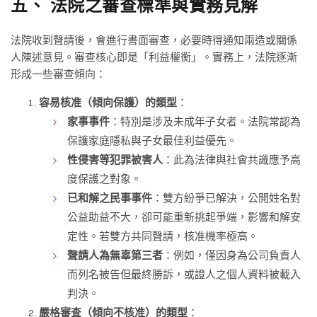
五、 法院之審查標準與實務見解
法院收到聲請後，會進行書面審查，必要時得通知兩造或關係
人陳述意見。審查核心即是「利益權衡」。實務上，法院逐漸
形成一些審查傾向：
容易核准（傾向保護）的類型
：
家事事件
：特別是涉及未成年子女者。法院常認為
保護家庭隱私與子女最佳利益優先。
性侵害等犯罪被害人
：此為法律與社會共識應予高
度保護之對象。
已和解之民事事件
：雙方紛爭已解決，公開姓名對
公益助益不大，卻可能重新挑起爭端，影響和解安
定性。若雙方共同聲請，核准機率極高。
聲請人為無辜第三者
：例如，僅因身為公司負責人
而列名被告但最終勝訴，或證人之個人資料被載入
判決。
嚴格審查（傾向不核准）的類型
：