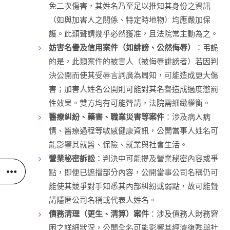
免二次傷害，其姓名乃至足以推知其身份之資訊
（如與加害人之關係、特定時地物）均應嚴加保
護。此類聲請幾乎必然獲准，且法院常主動為之。
妨害名譽及信用案件（如誹謗、公然侮辱）
：弔詭
的是，此類案件的被害人（被侮辱誹謗者）若因判
決公開而使其受辱言詞廣為周知，可能造成更大傷
害；加害人姓名公開則可能對其名譽造成過度懲罰
性效果。雙方均有可能聲請，法院需細緻權衡。
醫療糾紛、藥害、職業災害等案件
：涉及病人病
情、醫療過程等敏感健康資訊，公開當事人姓名可
能影響其就醫、保險、就業與社會生活。
營業秘密訴訟
：判決中可能提及營業秘密內容或爭
點，即便已遮擋部分內容，公開當事公司名稱仍可
能使其競爭對手知悉其內部糾紛或弱點，故可能聲
請隱匿公司名稱或代表人姓名。
債務清理（更生、清算）案件
：涉及債務人財務窘
困之詳細狀況，公開全名可能影響其經濟復甦與社