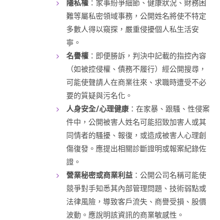
隱私權
：家事紛爭細節、健康狀況、財務困
難等屬私密領域事務，公開姓名將使不特定
多數人得以窺探，嚴重侵擾個人私生活安
寧。
名譽權
：即便勝訴，判決中記載的指控內容
（如被控侵權、債務不履行）經公開搜尋，
可能使聲請人在商業往來、求職時遭受不必
要的質疑與污名化。
人身安全/心理健康
：在家暴、跟騷、性侵案
件中，公開被害人姓名可能招致加害人或其
同情者的騷擾、報復，或造成被害人心理創
傷復發。應提出相關診斷證明或報案紀錄佐
證。
營業秘密或商業利益
：公開公司名稱可能使
競爭對手知悉其內部管理問題、技術弱點或
法律風險，導致客戶流失、商譽受損、股價
波動。應說明該資訊的商業敏感性。