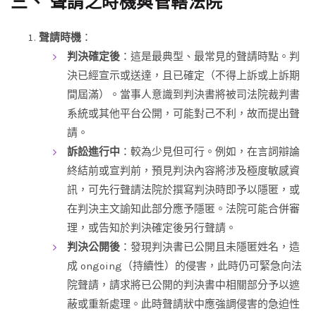
三、 聲請之時機與管轄法院
聲請時機
：
判決確定後
：這是最典型、最常見的聲請時點。判
決已經宣示或送達，且已確定（不得上訴或上訴期
間屆滿）。當事人意識到判決書將被司法院裁判書
系統或其他平台公開，可能對己不利，故而提出聲
請。
訴訟進行中
：較為少見但可行。例如，在言詞辯論
終結前或宣判前，預見判決內容將涉及極度敏感資
訊，可先行聲請法院於撰寫判決時即予以隱匿，或
在判決主文諭知此部分應予隱匿。法院可能合併審
理，或告知於判決確定後另行聲請。
判決公開後
：發現判決書已公開且未隱匿姓名，造
成 ongoing（持續性）的侵害，此時仍可緊急向法
院聲請，請求將已公開的判決書中相關部分予以遮
蔽或重新處理。此時聲請狀中應強調侵害的急迫性