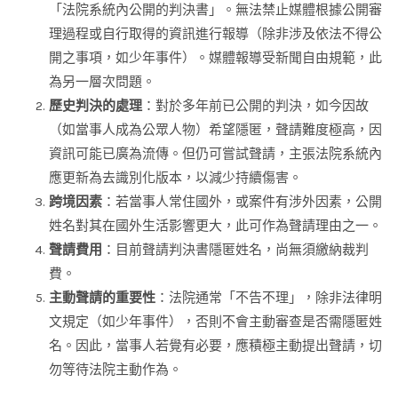
「法院系統內公開的判決書」。無法禁止媒體根據公開審
理過程或自行取得的資訊進行報導（除非涉及依法不得公
開之事項，如少年事件）。媒體報導受新聞自由規範，此
為另一層次問題。
歷史判決的處理
：對於多年前已公開的判決，如今因故
（如當事人成為公眾人物）希望隱匿，聲請難度極高，因
資訊可能已廣為流傳。但仍可嘗試聲請，主張法院系統內
應更新為去識別化版本，以減少持續傷害。
跨境因素
：若當事人常住國外，或案件有涉外因素，公開
姓名對其在國外生活影響更大，此可作為聲請理由之一。
聲請費用
：目前聲請判決書隱匿姓名，尚無須繳納裁判
費。
主動聲請的重要性
：法院通常「不告不理」，除非法律明
文規定（如少年事件），否則不會主動審查是否需隱匿姓
名。因此，當事人若覺有必要，應積極主動提出聲請，切
勿等待法院主動作為。