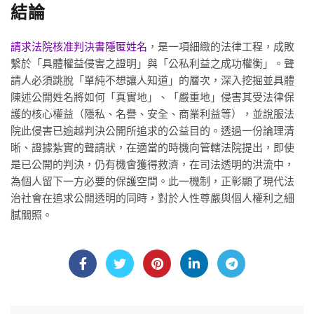
結論
請求法院核准判決書隱匿姓名
，是一項細緻的法律工程，成敗
繫於「具體權益侵害之證明」與「公私利益之成功權衡」。聲
請人必須跳脫「單純不想讓人知道」的層次，深入挖掘並具體
陳述公開姓名將如何「真實地」、「嚴重地」侵害其受法律保
護的核心權益（隱私、名譽、安全、商業利益等），並說服法
院此侵害已逾越判決公開所追求的公益目的。透過一份論理清
晰、證據紮實的聲請狀，在適當的時機向管轄法院提出，即使
是已公開的判決，仍有機會獲得救濟，在司法透明的洪流中，
為個人留下一方必要的保護空間。此一機制，正彰顯了現代法
治社會在追求公開透明的同時，對於人性尊嚴與個人權利之細
膩關照。