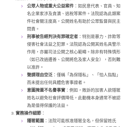
公眾人物或重大公益案件
：如民意代表、官員、知
名企業家涉及貪瀆、逃稅等案件。法院認為此類案
件社會關注度高，公開姓名有助於公眾監督與民主
問責。
刑事被告經判決有罪確定者
：特別是暴力、詐欺等
侵害社會法益之犯罪。法院認為公開其姓名具警示
作用，亦屬司法公開之核心範疇。除非有特殊情形
（如已改過遷善、公開將危及家人安全），否則難
以准許。
聲請理由空泛
：僅稱「為保隱私」、「怕人指點」
而未提出任何具體危害事證者。
意圖掩蓋不名譽事實
：例如，敗訴的加害人欲隱匿
姓名以避免社會評價降低，此動機本身通常不被認
為是值得保護的法益。
實務操作細節
：
隱匿範圍
：法院可能核准隱匿全名，但保留姓氏