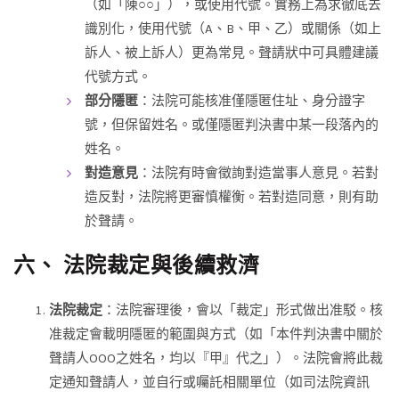
（如「陳○○」），或使用代號。實務上為求徹底去
識別化，使用代號（A、B、甲、乙）或關係（如上
訴人、被上訴人）更為常見。聲請狀中可具體建議
代號方式。
部分隱匿
：法院可能核准僅隱匿住址、身分證字
號，但保留姓名。或僅隱匿判決書中某一段落內的
姓名。
對造意見
：法院有時會徵詢對造當事人意見。若對
造反對，法院將更審慎權衡。若對造同意，則有助
於聲請。
六、 法院裁定與後續救濟
法院裁定
：法院審理後，會以「裁定」形式做出准駁。核
准裁定會載明隱匿的範圍與方式（如「本件判決書中關於
聲請人OOO之姓名，均以『甲』代之」）。法院會將此裁
定通知聲請人，並自行或囑託相關單位（如司法院資訊