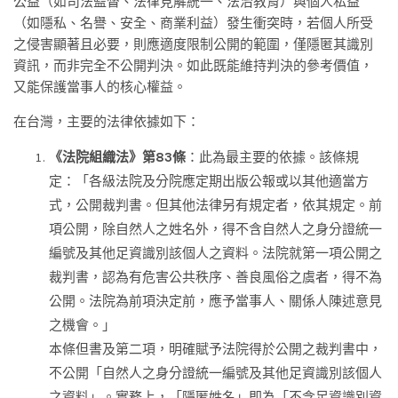
公益（如司法監督、法律見解統一、法治教育）與個人私益
（如隱私、名譽、安全、商業利益）發生衝突時，若個人所受
之侵害顯著且必要，則應適度限制公開的範圍，僅隱匿其識別
資訊，而非完全不公開判決。如此既能維持判決的參考價值，
又能保護當事人的核心權益。
在台灣，主要的法律依據如下：
《法院組織法》第83條
：此為最主要的依據。該條規
定：「各級法院及分院應定期出版公報或以其他適當方
式，公開裁判書。但其他法律另有規定者，依其規定。前
項公開，除自然人之姓名外，得不含自然人之身分證統一
編號及其他足資識別該個人之資料。法院就第一項公開之
裁判書，認為有危害公共秩序、善良風俗之虞者，得不為
公開。法院為前項決定前，應予當事人、關係人陳述意見
之機會。」
本條但書及第二項，明確賦予法院得於公開之裁判書中，
不公開「自然人之身分證統一編號及其他足資識別該個人
之資料」。實務上，「隱匿姓名」即為「不含足資識別資