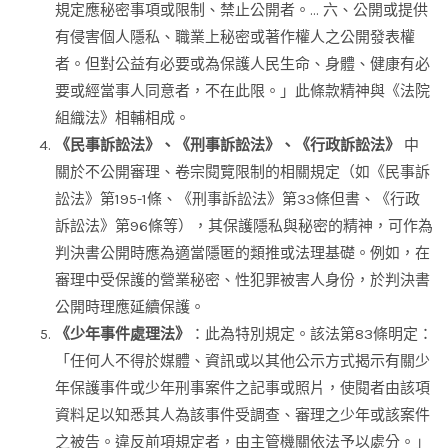
規定應秘密事項或限制、禁止公開者。… 六、公開或提供
有侵害個人隱私、職業上秘密或著作權人之公開發表權
者。但對公益有必要或為保護人民生命、身體、健康有必
要或經當事人同意者，不在此限。」此條款精神與《法院
組織法》相輔相成。
《民事訴訟法》、《刑事訴訟法》、《行政訴訟法》
中
關於不公開審理、卷宗閱覽限制的相關規定（如《民事訴
訟法》第195-1條、《刑事訴訟法》第33條但書、《行政
訴訟法》第96條等），其保護隱私與秘密的精神，可作為
判決書公開時應為適當隱匿的類推或法理基礎。例如，在
審理中受保護的營業秘密、性犯罪被害人身份，於判決書
公開時理應延續保護。
《少年事件處理法》
：此為特別規定。該法第83條明定：
「任何人不得於媒體、資訊或以其他公示方式揭示有關少
年保護事件或少年刑事案件之記事或照片，使閱者由該項
資料足以知悉其人為該事件受調查、審理之少年或該案件
之被告。違反前項規定者，由主管機關依法予以處分。」