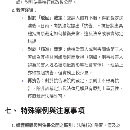
處）對判決書進行修改後公開。
救濟途徑
：
對於「駁回」裁定
：聲請人如有不服，得於裁定送
達後10日內，向該法院提出「抗告」。抗告狀應具
體指摘原裁定如何權衡失當、違反法令或事實認定
錯誤。
對於「核准」裁定
：他造當事人或利害關係第三人
若認為其權益因該隱匿而受損（例如，刑事被害人
認為加害人姓名被隱匿將影響社會警惕），理論上
亦得提起抗告，但實務上較少見。
再抗告
：對於抗告法院的裁定，原則上不得再抗
告，除非該裁定涉及法律見解具有原則上重要性，
經原裁定法院許可。
七、 特殊案例與注意事項
媒體報導與判決書公開之區別
：法院核准隱匿，僅及於