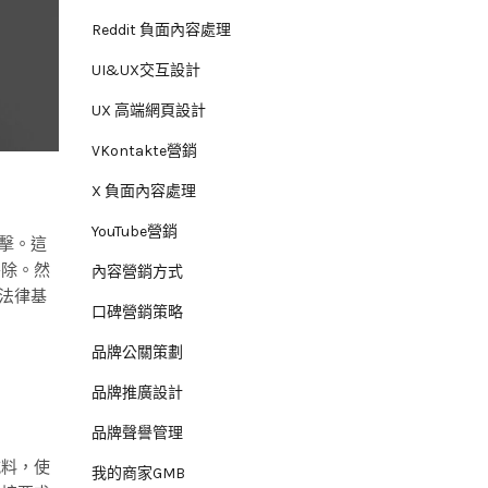
Reddit 負面內容處理
UI&UX交互設計
UX 高端網頁設計
VKontakte營銷
X 負面內容處理
YouTube營銷
打擊。這
移除。然
內容營銷方式
法律基
口碑營銷策略
。
品牌公關策劃
品牌推廣設計
品牌聲譽管理
減料，使
我的商家GMB