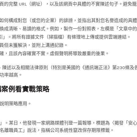
頁的完整 URL（網址），以及該網頁中具體的不實陳述句子。避免
如何構成對您（或您的企業）的誹謗，並指出其對您名譽造成的具體
換成清晰、易讀的格式。例如，製作一份對照表，左欄是「文章中的
引」。將所有證據文件（掃描檔）有條理地上傳或提供雲端連結。
員但未獲解決，並附上溝通記錄。
確，且該內容確實不實。虛假聲明將導致嚴重的後果。
證據、陳述以及相關法律原則（特別是美國的《通訊端正法》第230條及
功率越高。
構案例看實戰策略
說明策略應用。
」。某日，他發現一家網路媒體刊登一篇報導，標題為〈揭發「安
名離職員工」說法，指稱公司系統性竄改保存期限標籤。