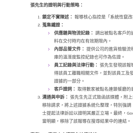
張先生的證明與行動策略：
鎖定不實陳述：
報導核心指控是「系統性竄改
蒐集鐵證：
供應鏈與物流記錄：
調出被點名客戶的
料在交付時均在有效期限內。
內部品管文件：
提供公司的進貨檢驗流
庫的溫溼度監控紀錄也可作為佐證。
員工記錄與法律行動：
張先生發現該報
得該員工離職相關文件，並對該員工及
證據的一部分。
客戶證詞：
取得數家被點名連鎖餐廳的
溝通與申訴：
張先生先正式致函該媒體，附上部
移除請求，將上述證據系統化整理，特別強調
士提起法律訴訟以證明其嚴正立場。最終，Go
當明顯，移除了該報導在搜尋結果中的連結。