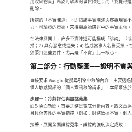
用致癌物質」屬於可驗證的事實陳述；而「我覺得這
刪除。
所謂的「不實陳述」，即指該事實陳述與客觀現實不
力、可驗證的證據，來推翻原始陳述中的事實主張。
在法律層面上，許多不實陳述可能構成「誹謗」（或稱
播；3) 具有惡意或過失；4) 造成當事人名譽受損。
須緊扣這些要件，尤其是「不實」此一核心。
第二部分：行動藍圖——證明不實
直接要求 Google 從搜尋引擎中移除內容，主
個人敏感資訊的「個人資訊移除請求」。本節聚焦於
步驟一：冷靜評估與證據蒐集
面對負面新聞，首要之務是徹底分析內容。將文章逐
且具傷害性的事實指控（例如：財務數據不實、個人
接著，展開全面證據蒐集。證據的強度決定成敗：