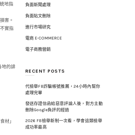
籠統地指
負面新聞處理
負面貼文刪除
損害。
進行市場研究
不實指
電商 E-COMMERCE
電子商務營銷
各地的誹
RECENT POSTS
代檢舉FB詐騙帳號推薦，24小時內幫你
處理完畢
發送存證信函給惡意評論人後，對方主動
刪除Google負評的經過
2026 FB檢舉新制一次看，學會這類檢舉
心食材」
成功率最高