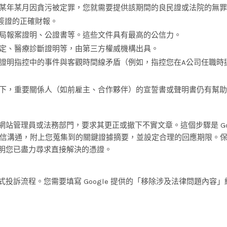
某年某月因貪污被定罪，您就需要提供該期間的良民證或法院的無罪
簽證的正確財報。
局報案證明、公證書等。這些文件具有最高的公信力。
定、醫療診斷證明等，由第三方權威機構出具。
證明指控中的事件與客觀時間線矛盾（例如，指控您在A公司任職時
下，重要關係人（如前雇主、合作夥伴）的宣誓書或聲明書仍有幫助
的網站管理員或法務部門，要求其更正或撤下不實文章。這個步驟是 Goo
信溝通，附上您蒐集到的關鍵證據摘要，並設定合理的回應期限。
 證明您已盡力尋求直接解決的憑證。
正式投訴流程。您需要填寫 Google 提供的「移除涉及法律問題內容