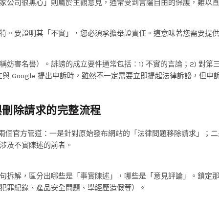
家公司很黑心」則屬於主觀意見，通常受到言論自由的保護，難以
符。要證明其「不實」，您必須承擔舉證責任。這意味著您需要提
妨害名譽）。誹謗的成立要件通常包括：1) 不實的言論；2) 對第
在與 Google 提出申訴時，雖然不一定需要立即提起法律訴訟，但申
與刪除請求的完整流程
要透過兩個官方管道：一是針對原始發布網站的「法律問題移除請求」；
涉及不實陳述的前者。
句拆解，區分出哪些是「事實陳述」，哪些是「意見評論」。鎖定
犯罪紀錄、產品安全問題、學經歷造假等）。