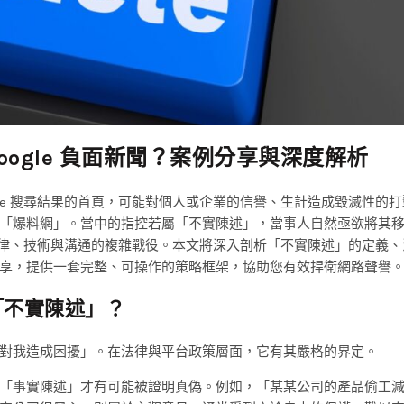
ogle 負面新聞？案例分享與深度解析
gle 搜尋結果的首頁，可能對個人或企業的信譽、生計造成毀滅性的
「爆料網」。當中的指控若屬「不實陳述」，當事人自然亟欲將其
律、技術與溝通的複雜戰役。本文將深入剖析「不實陳述」的定義、
享，提供一套完整、可操作的策略框架，協助您有效捍衛網路聲譽
「不實陳述」？
對我造成困擾」。在法律與平台政策層面，它有其嚴格的界定。
「事實陳述」才有可能被證明真偽。例如，「某某公司的產品偷工