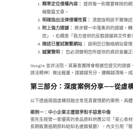
精準定位侵權內容：
提供每一則需要移除的網
稱整篇文章。
明確指出法律侵權性質：
清楚說明該不實陳述
附上強力證據：
將步驟一中蒐集到的證據，轉
控」，右欄是「我方提供的反駁證據與文件索
陳述已嘗試聯繫網站：
說明您已聯絡網站管理
誠實聲明：
您必須聲明您所提供的資訊皆屬正
Google 並非法院，其審查團隊會根據您提交的
謗法精神）做出裁量。證據越充分、邏輯越清晰，成
第三部分：深度案例分享——從虛
以下透過兩個虛構但融合常見真實情節的案例，具體
案例一：中小企業主遭競爭對手惡意中傷
張先生經營一家優質的食品原料供應公司「安心食材
長期販賣過期原料給知名連鎖餐廳〉，內文引用「匿