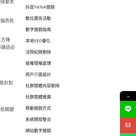
直接要求
抖音TikTok營銷
數位廣告活動
供強而有
數字營銷指南
三方傳
本地SEO優化
訴論述必
法院紀錄刪除
版權侵權處理
用戶介面設計
二是針對
社群媒體內容刪除
→
社群媒體推廣
移動營銷方式
那些關鍵
系統開發整合
網站數字營銷