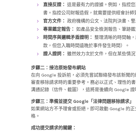
直接反證：
這是最有力的證據。例如，指控您
書。指控公司財報造假，就需要提供經會計師
官方文件：
政府機構的公文、法院判決書、警
專業鑑定報告：
如產品安全檢測報告、筆跡鑑
時間序與邏輯矛盾證明：
整理清晰的時間軸，
款，但您入職時間遠晚於事件發生時間）。
證人證詞：
雖然效力次於文件，但在某些情況
步驟二：接洽原始發布網站
在向 Google 投訴前，必須先嘗試聯絡發布該新聞
審查移除請求時的重要參考。務必以正式、理性的書
溝通記錄（信件、截圖），這將是後續向 Google
步驟三：準備並提交 Google「法律問題移除請求」
如果網站方不予理會或拒絕，即可啟動 Google 的
格。
成功提交請求的關鍵：