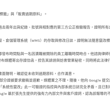
標籤」與「販賣過期原料」。
過去兩年出貨紀錄、批號與相對應的第三方公正檢驗報告，證明所有
程、倉儲管理系統（WMS）的存取與修改日誌，證明無法隨意竄改
導發布時間點與一名因瀆職被開除的員工離職時間吻合。他諮詢律師
發布媒體寄出存證信函，控告其誹謗與妨害營業秘密，同時將此法律
書面聲明，確認從未收到過期原料，合作滿意。
分證據要求撤稿並道歉。媒體置之不理。隨後，他向 Google 提
「系統性竄改」此一可驗證的指控與內部系統日誌完全矛盾，且已對
ogle 基於張先生提供的強有力內部文件與客戶證詞，認為該報導的