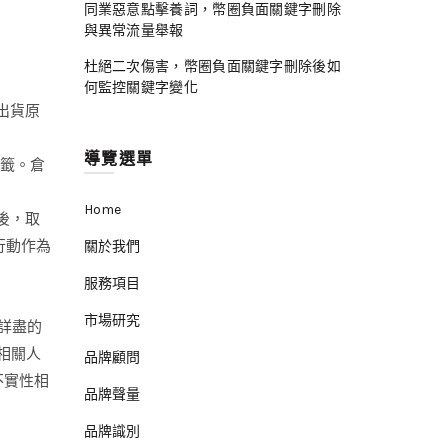
同業惡意點擊養詞，幣圈負面關鍵字刪除
與異常流量舉報
杜絕二次傷害，幣圈負面關鍵字刪除後如
何監控關鍵字變化
出貨原
導覽選單
標籤。倉
Home
後，取
行動作為
關於我們
服務項目
市場研究
交詳盡的
相關人
品牌顧問
不實性相
品牌聲量
品牌識別