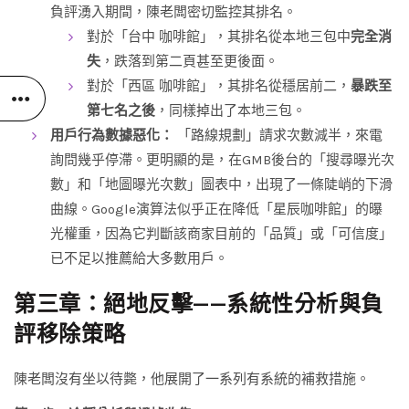
負評湧入期間，陳老闆密切監控其排名。
對於「台中 咖啡館」，其排名從本地三包中
完全消
失
，跌落到第二頁甚至更後面。
對於「西區 咖啡館」，其排名從穩居前二，
暴跌至
第七名之後
，同樣掉出了本地三包。
用戶行為數據惡化：
「路線規劃」請求次數減半，來電
詢問幾乎停滯。更明顯的是，在GMB後台的「搜尋曝光次
數」和「地圖曝光次數」圖表中，出現了一條陡峭的下滑
曲線。Google演算法似乎正在降低「星辰咖啡館」的曝
光權重，因為它判斷該商家目前的「品質」或「可信度」
已不足以推薦給大多數用戶。
第三章：絕地反擊——系統性分析與負
評移除策略
陳老闆沒有坐以待斃，他展開了一系列有系統的補救措施。