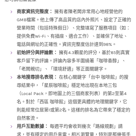
商家資訊完整度：
擁有者陳老闆非常用心地經營他的
GMB檔案。他上傳了高品質的店內外照片、設定了正確的
營業時間（包括特殊假日）、完整填寫了服務項目（如：
提供免費Wi-Fi、有插座、適合工作）、並確保了地址、
電話與網址的正確性。資訊完整度估計達到98%。
初始評分與評論數：
擁有4.3顆星的評分，基於85則真實
客戶留下的評論。評論內容多半圍繞著「咖啡香醇」、
「老闆親切」、「環境舒適」等正面關鍵字。
本地搜尋排名表現：
在核心關鍵字「台中 咖啡館」的搜
尋結果中，「星辰咖啡館」穩定地出現在本地三包
（Local Pack，即地圖上的三個商家列表）的第2至第4
名。對於「西區 咖啡館」這個更具體的地理關鍵字，它
則能經常位居第1或第2名。這樣的排名為它帶來了穩定的
自然客流。
用戶互動數據：
每週平均會收到幾次「路線規劃」請
求，並有穩定的用戶來電。相片瀏覽量，特別是那幾張手