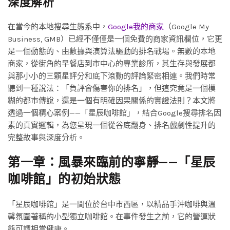
深度解析
在當今的本地搜尋生態系中，
Google我的商家
（Google My
Business, GMB）已經不僅僅是一個免費的商家資訊欄位，它更
是一個動態的、由數據與演算法驅動的排名戰場。無數的本地
商家，從街角的早餐店到市中心的專業診所，其生存與發展都
與那小小的三顆星評分和底下滾動的評論緊密相連。我們時常
聽到一種說法：「負評會傷害你的排名」，但這究竟是一個模
糊的都市傳說，還是一個有明確因果關係的實證法則？本文將
透過一個精心案例——「星辰咖啡館」，結合Google搜尋排名因
素的真實邏輯，為您呈現一個從谷底翻身、排名戲劇性提升的
完整故事與深度分析。
第一章：風暴來臨前的寧靜——「星辰
咖啡館」的初始狀態
「星辰咖啡館」是一間位於台中市西區，以精品手沖咖啡與溫
馨氛圍著稱的小型獨立咖啡館。在事件發生之前，它的營運狀
態可謂相當健康。