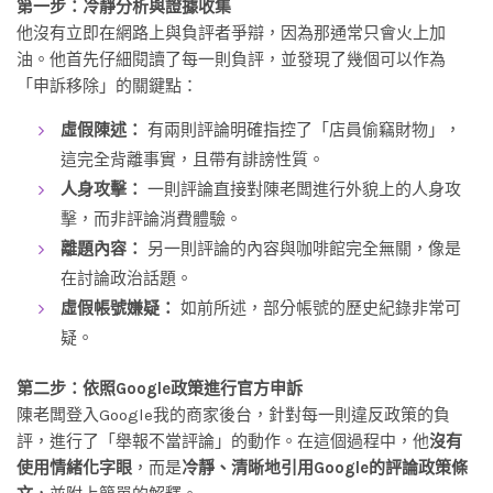
第一步：冷靜分析與證據收集
他沒有立即在網路上與負評者爭辯，因為那通常只會火上加
油。他首先仔細閱讀了每一則負評，並發現了幾個可以作為
「申訴移除」的關鍵點：
虛假陳述：
有兩則評論明確指控了「店員偷竊財物」，
這完全背離事實，且帶有誹謗性質。
人身攻擊：
一則評論直接對陳老闆進行外貌上的人身攻
擊，而非評論消費體驗。
離題內容：
另一則評論的內容與咖啡館完全無關，像是
在討論政治話題。
虛假帳號嫌疑：
如前所述，部分帳號的歷史紀錄非常可
疑。
第二步：依照Google政策進行官方申訴
陳老闆登入Google我的商家後台，針對每一則違反政策的負
評，進行了「舉報不當評論」的動作。在這個過程中，他
沒有
使用情緒化字眼
，而是
冷靜、清晰地引用Google的評論政策條