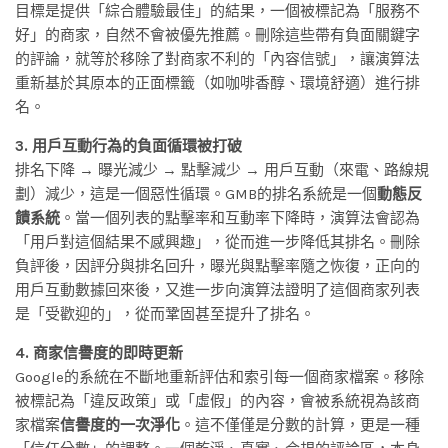
目標是提供「綜合體驗最佳」的結果，一個被標記為「服務不
好」的商家，自然不會被優先推薦。刪除這些帶有負面關鍵字
的評論，就等於移除了對商家不利的「內容信號」，讓演算法
重新基於其原本的正面標籤（如咖啡香醇、環境舒適）進行排
名。
3. 用戶互動行為的負面循環被打破
排名下降 → 曝光減少 → 點擊減少 → 用戶互動（來電、路線規
劃）減少，這是一個惡性循環。GMB的排名系統是一個
動態反
饋系統
。當一個列表的點擊率和互動率下降時，演算法會認為
「用戶對這個結果不感興趣」，從而進一步降低其排名。刪除
負評後，因評分與排名回升，曝光與點擊率隨之恢復，正向的
用戶互動數據回來後，又進一步向演算法證明了這個商家列表
是「受歡迎的」，從而鞏固甚至提升了排名。
4. 商家信譽度的即時更新
Google的系統在不斷地重新評估和索引每一個商家檔案。移除
被標記為「違反政策」或「虛假」的內容，會被系統視為該商
家檔案
信譽度的一次淨化
。這不僅僅是分數的計算，更是一種