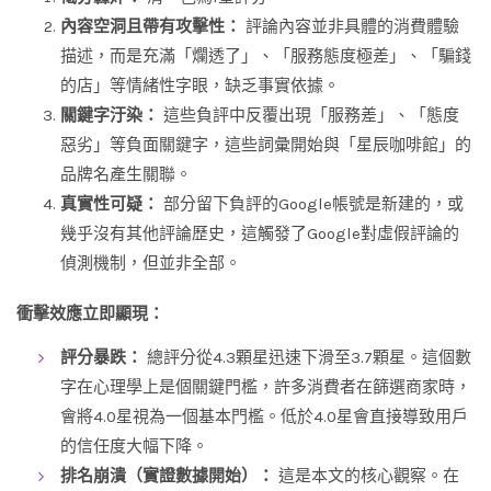
內容空洞且帶有攻擊性：
評論內容並非具體的消費體驗
描述，而是充滿「爛透了」、「服務態度極差」、「騙錢
的店」等情緒性字眼，缺乏事實依據。
關鍵字汙染：
這些負評中反覆出現「服務差」、「態度
惡劣」等負面關鍵字，這些詞彙開始與「星辰咖啡館」的
品牌名產生關聯。
真實性可疑：
部分留下負評的Google帳號是新建的，或
幾乎沒有其他評論歷史，這觸發了Google對虛假評論的
偵測機制，但並非全部。
衝擊效應立即顯現：
評分暴跌：
總評分從4.3顆星迅速下滑至3.7顆星。這個數
字在心理學上是個關鍵門檻，許多消費者在篩選商家時，
會將4.0星視為一個基本門檻。低於4.0星會直接導致用戶
的信任度大幅下降。
排名崩潰（實證數據開始）：
這是本文的核心觀察。在