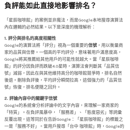
負評能如此直接地影響排名？
「星辰咖啡館」的案例並非魔法，而是Google本地搜尋演算法
內在邏輯的必然結果。以下是深度的機理解析：
1. 評分與排名的高度相關性
Google的演算法將「評分」視為一個重要的
信號
，用以衡量商
家的品質與信譽。一個高的平均評分，意味著用戶滿意度高，
Google將其推薦給其他用戶的可能性就越大。當「星辰咖啡
館」的評分因負評而跌破4.0星時，演算法會判斷其「品質信
號」減弱，因此在與其他維持高分的咖啡館競爭時，排名自然
後退。刪除負評後，平均評分瞬間拉高，這個強力的「品質信
號」恢復，排名便隨之回升。
2. 評論內容中的關鍵字信號
Google的系統會分析評論中的文字內容，來理解一家商家的
「特質」。在負評風暴中，「服務差」、「態度惡劣」等詞彙
反覆出現，這等同於在告訴Google：「星辰咖啡館」的標籤之
一是「服務不好」。當用戶搜尋「台中 咖啡館」時，Google的