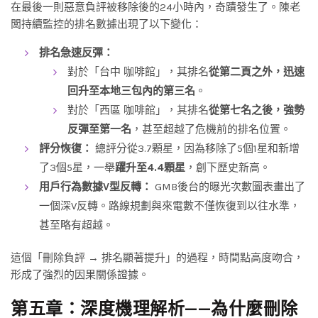
在最後一則惡意負評被移除後的24小時內，奇蹟發生了。陳老
闆持續監控的排名數據出現了以下變化：
排名急速反彈：
對於「台中 咖啡館」，其排名
從第二頁之外，迅速
回升至本地三包內的第三名
。
對於「西區 咖啡館」，其排名
從第七名之後，強勢
反彈至第一名
，甚至超越了危機前的排名位置。
評分恢復：
總評分從3.7顆星，因為移除了5個1星和新增
了3個5星，一舉
躍升至4.4顆星
，創下歷史新高。
用戶行為數據V型反轉：
GMB後台的曝光次數圖表畫出了
一個深V反轉。路線規劃與來電數不僅恢復到以往水準，
甚至略有超越。
這個「刪除負評 → 排名顯著提升」的過程，時間點高度吻合，
形成了強烈的因果關係證據。
第五章：深度機理解析——為什麼刪除