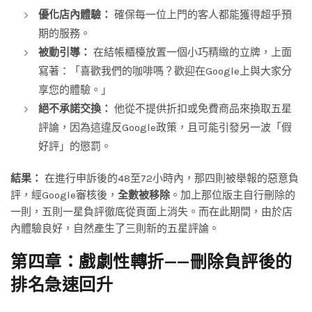
優化店內體驗：
確保每一位上門的客人都能獲得超乎預
期的服務。
被動引導：
在結帳櫃檯放置一個小巧精緻的立牌，上面
寫著：「喜歡我們的咖啡嗎？歡迎在Google上與大家分
享您的體驗。」
絕不承諾交換：
他從不提供折扣或免費商品來換取五星
評論，因為這違反Google政策，且可能引發另一波「假
好評」的懲罰。
結果：
在進行申訴後的48至72小時內，那四則被舉報的惡意負
評，經Google審核後，
全數被移除
。加上那位版主自行刪除的
一則，五則一星負評徹底從頁面上消失。而在此期間，由於店
內體驗良好，自然產生了三則新的五星評論。
第四章：戲劇性轉折——刪除負評後的
排名急速回升