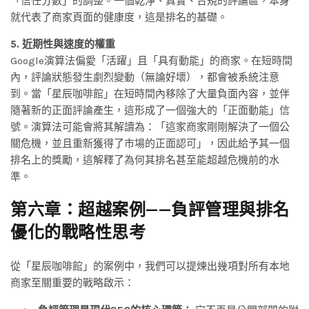
「信任分數」的調整。一個乾淨、真實、合規的評論區，本身
就代表了商家頁面的健康度，這是排名的基礎。
5. 近期性與速度的權重
Google演算法偏愛「活躍」且「具有動能」的商家。在短時間
內，評論狀態發生劇烈變動（無論好壞），都會被系統注意
到。當「星辰咖啡館」在短時間內移除了大量負面內容，並伴
隨著新的正面評論產生，這形成了一個強大的「正面動能」信
號。演算法可能會將其解讀為：「這家商家剛剛解決了一個公
關危機，並且重新獲得了市場的正面認可」，因此給予其一個
排名上的獎勵，這解釋了為何其排名甚至能超越危機前的水
準。
第六章：超越案例——負評管理與排名
優化的戰略性思考
從「星辰咖啡館」的案例中，我們可以提煉出幾項對所有本地
商家至關重要的戰略啟示：