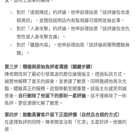
文
，並附上簡單的解釋。
對於「虛假陳述」的評論，他申訴理由是「該評論包含虛
假資訊」，並簡短說明店內有監視器可證明並無此事。
對於「人身攻擊」的評論，他申訴理由是「該評論包含仇
恨性或人身攻擊言論」。
對於「離題內容」，他申訴理由是「該評論與實際體驗無
關」。
第三步：積極與原始負評者溝通（關鍵步驟）
陳老闆找到了最初引發風波的那位論壇版主，透過私訊方式，
誠懇地解釋了當天的誤會，並表達了歉意，同時邀請他再次光
臨，體驗真正的服務。這個舉動至關重要。該版主在感受到誠
意後，
自行刪除了他留下的那則一星評論
。這不僅移除了一則
負評，更從源頭化解了敵意。
第四步：鼓勵真實客戶留下正面評價（自然且合規的方式）
在處理負評的同時，陳老闆並沒有「乞求」五星好評。他做的
是：