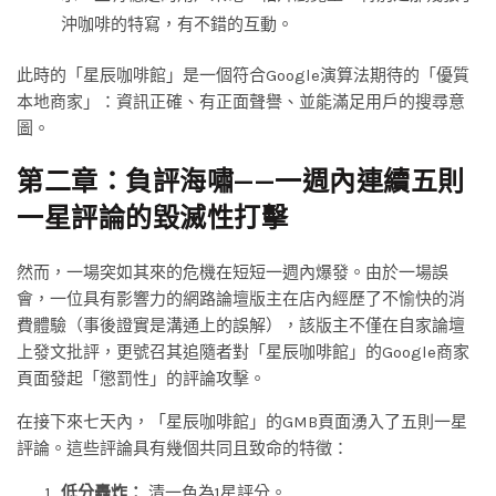
沖咖啡的特寫，有不錯的互動。
此時的「星辰咖啡館」是一個符合Google演算法期待的「優質
本地商家」：資訊正確、有正面聲譽、並能滿足用戶的搜尋意
圖。
第二章：負評海嘯——一週內連續五則
一星評論的毀滅性打擊
然而，一場突如其來的危機在短短一週內爆發。由於一場誤
會，一位具有影響力的網路論壇版主在店內經歷了不愉快的消
費體驗（事後證實是溝通上的誤解），該版主不僅在自家論壇
上發文批評，更號召其追隨者對「星辰咖啡館」的Google商家
頁面發起「懲罰性」的評論攻擊。
在接下來七天內，「星辰咖啡館」的GMB頁面湧入了五則一星
評論。這些評論具有幾個共同且致命的特徵：
低分轟炸：
清一色為1星評分。