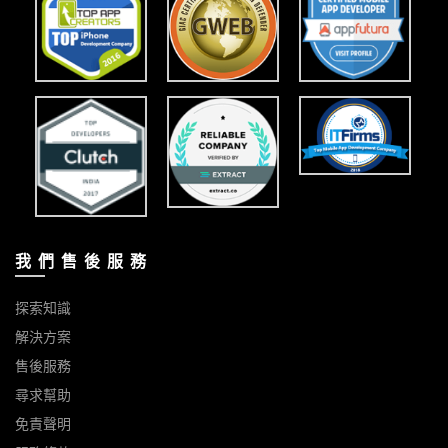
我 們 售 後 服 務
探索知識
解決方案
售後服務
尋求幫助
免責聲明