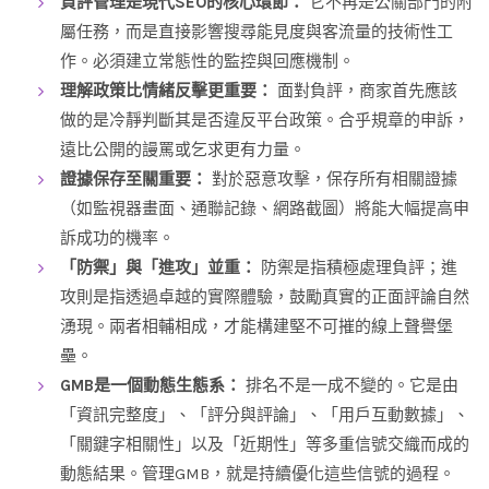
負評管理是現代SEO的核心環節：
它不再是公關部門的附
屬任務，而是直接影響搜尋能見度與客流量的技術性工
作。必須建立常態性的監控與回應機制。
理解政策比情緒反擊更重要：
面對負評，商家首先應該
做的是冷靜判斷其是否違反平台政策。合乎規章的申訴，
遠比公開的謾罵或乞求更有力量。
證據保存至關重要：
對於惡意攻擊，保存所有相關證據
（如監視器畫面、通聯記錄、網路截圖）將能大幅提高申
訴成功的機率。
「防禦」與「進攻」並重：
防禦是指積極處理負評；進
攻則是指透過卓越的實際體驗，鼓勵真實的正面評論自然
湧現。兩者相輔相成，才能構建堅不可摧的線上聲譽堡
壘。
GMB是一個動態生態系：
排名不是一成不變的。它是由
「資訊完整度」、「評分與評論」、「用戶互動數據」、
「關鍵字相關性」以及「近期性」等多重信號交織而成的
動態結果。管理GMB，就是持續優化這些信號的過程。