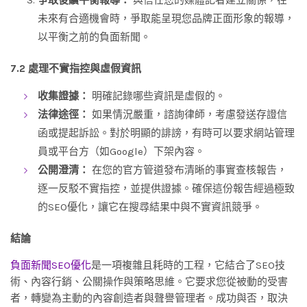
未來有合適機會時，爭取能呈現您品牌正面形象的報導，
以平衡之前的負面新聞。
7.2 處理不實指控與虛假資訊
收集證據：
明確記錄哪些資訊是虛假的。
法律途徑：
如果情況嚴重，諮詢律師，考慮發送存證信
函或提起訴訟。對於明顯的誹謗，有時可以要求網站管理
員或平台方（如Google）下架內容。
公開澄清：
在您的官方管道發布清晰的事實查核報告，
逐一反駁不實指控，並提供證據。確保這份報告經過極致
的SEO優化，讓它在搜尋結果中與不實資訊競爭。
結論
負面新聞SEO優化
是一項複雜且耗時的工程，它結合了SEO技
術、內容行銷、公關操作與策略思維。它要求您從被動的受害
者，轉變為主動的內容創造者與聲譽管理者。成功與否，取決