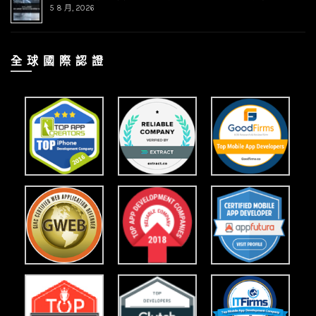
5 8 月, 2026
全 球 國 際 認 證