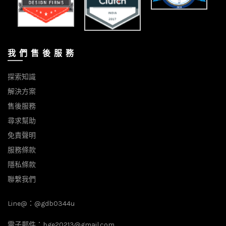
我 們 售 後 服 務
探索知識
解決方案
售後服務
尋求幫助
免責聲明
服務條款
隱私條款
聯繫我們
Line@：
@gdb0344u
電子郵件：
bge20213@gmail.com