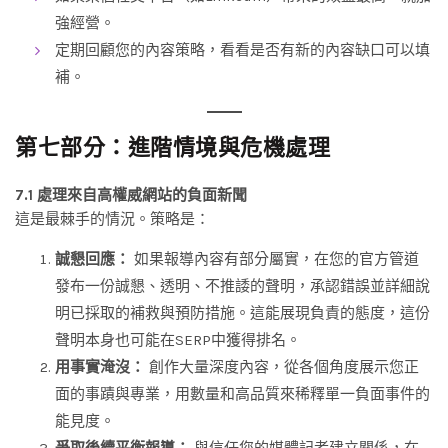
強經營。
定期回顧您的內容策略，看看是否有新的內容缺口可以填
補。
第七部分：進階情境與危機處理
7.1 處理來自高權威網站的負面新聞
這是最棘手的情況。策略是：
誠懇回應：
如果報導內容有部分屬實，在您的官方管道
發布一份誠懇、透明、不推諉的聲明，承認錯誤並詳細說
明已採取的補救與預防措施。這能展現負責的態度，這份
聲明本身也可能在SERP中獲得排名。
用事實淹沒：
創作大量深度內容，從各個角度展示您正
面的事蹟與專業，用數量和高品質來稀釋單一負面事件的
能見度。
爭取後續平衡報導：
與信任您的媒體記者建立關係，在