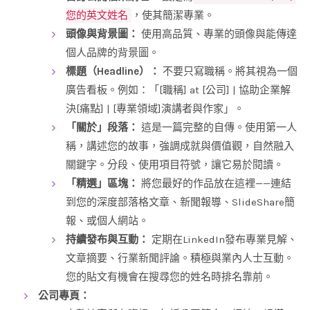
您的英文姓名
，使其簡潔專業。
頭像與背景圖：
使用高品質、專業的頭像與能傳達
個人品牌的背景圖。
標題（Headline）：
不要只寫職稱。將其視為一個
廣告看板。例如：「[職稱] at [公司] | 協助企業解
決[痛點] | [專業領域]演講者與作家」。
「關於」段落：
這是一篇完整的自傳。使用第一人
稱，講述您的故事，強調成就與價值觀，自然融入
關鍵字。分段、使用項目符號，讓它易於閱讀。
「精選」區塊：
將您最好的作品放在這裡——連結
到您的深度部落格文章、新聞報導、SlideShare簡
報、或個人網站。
持續發布與互動：
定期在LinkedIn發布專業見解、
文章摘要、行業新聞評論。積極與業內人士互動。
您的貼文有機會在搜尋您的姓名時排名靠前。
公司專頁：