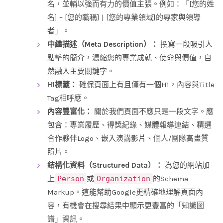
名，並輔以強而有力的價值主張。例如：「[您的姓
名] – [您的職稱] | [您的專業領域]的專家與領導
者」。
中繼描述（Meta Description）：
撰寫一段吸引人
點擊的簡介，濃縮您的專業成就、使命與價值，自
然融入主要關鍵字。
H1標籤：
確保頁面上有且僅有一個H1，內容與Title
Tag相呼應。
內容豐富化：
關於我們頁面不應只是一段文字。應
包含：專業履歷、得獎紀錄、媒體報導連結、精選
合作夥伴Logo、嵌入演講影片、個人/團隊高畫質
照片。
結構化資料（Structured Data）：
為您的網站加
上
Person
或
Organization
的Schema
Markup。這能幫助Google更精確地理解頁面內
容，有機會在搜尋結果中顯示更豐富的「知識圖
譜」資訊。