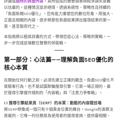
評論或
過時的負面內容
，其所造成的聲譽損害與經濟損失是難
以估量的。這種情況並非絕境，透過系統性、策略性且持續的
「負面新聞SEO優化」，您有能力重塑您的數位形象，用強大、
正面且相關的內容，逐步將那些負面結果擠出搜尋結果的第一
頁，甚至取而代之。
本指南將以極其詳盡的方式，帶領您從心法、策略到實戰，一
步一步完成這場數位聲譽的保衛戰。
第一部分：心法篇——理解負面SEO優化的
核心本質
在開始任何行動之前，必須先建立正確的觀念。負面SEO優化不
是駭客行為，也不是試圖欺騙搜尋引擎。它是一場正規的、基
於搜尋引擎運作規則的「內容戰」與「注意力爭奪戰」。
1.1 搜尋引擎結果頁（SERP）的本質：動態的內容競技場
將SERP想像成一個只有十個黃金位置的舞台。Google的演算法
是裁判，它唯一的任務是為使用者的搜尋查詢，提供最相關、