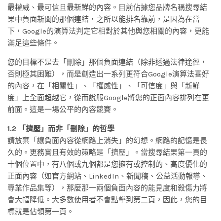
最權威、最可信且最新鮮的內容。目前佔據您品牌名稱搜尋結
果中負面新聞的那個連結，之所以能排名靠前，是因為在當
下，Google的演算法判定它相對於其他與您相關的內容，更能
滿足這些條件。
您的目標不是去「刪除」那個負面連結（除非透過法律途徑，
否則極其困難），而是創造出一系列更符合Google演算法喜好
的內容，在「相關性」、「權威性」、「可信度」與「新鮮
度」上全面超越它，從而說服Google將您的正面內容排列在更
前面。這是一場公平的內容競賽。
1.2 「擠壓」而非「刪除」的哲學
請放棄「讓負面內容從網路上消失」的幻想。網路的記憶是長
久的。更務實且有效的策略是「擠壓」。當搜尋結果第一頁的
十個位置中，有八個或九個都是您擁有或控制的、高度優化的
正面內容（如官方網站、LinkedIn、新聞稿、公益活動報導、
專業作品集等），那麼那一兩個負面內容的能見度和殺傷力將
會大幅降低。大多數使用者不會點擊到第二頁，因此，您的目
標就是佔領第一頁。