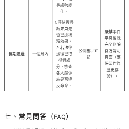
尋趨勢變
化。
1. 評估搜尋
結果頁是
嚴禁
事件
否已達稀
平息後就
釋效果。
完全刪除
2. 若法律
公關部／IT
官方聲明
長期追蹤
一個月內
途徑已取
部
頁面（應
得假處
保留作為
分，檢查
歷史存
各大鏡像
證）。
站是否違
反命令。
七、常見問答（FAQ）