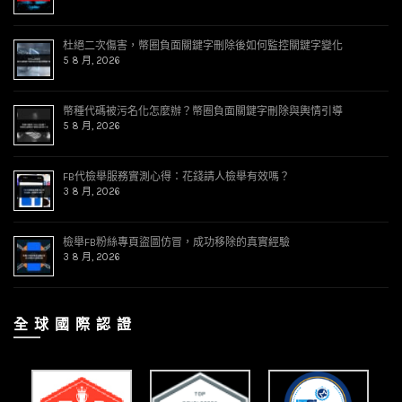
杜絕二次傷害，幣圈負面關鍵字刪除後如何監控關鍵字變化
5 8 月, 2026
幣種代碼被污名化怎麼辦？幣圈負面關鍵字刪除與輿情引導
5 8 月, 2026
FB代檢舉服務實測心得：花錢請人檢舉有效嗎？
3 8 月, 2026
檢舉FB粉絲專頁盜圖仿冒，成功移除的真實經驗
3 8 月, 2026
全 球 國 際 認 證