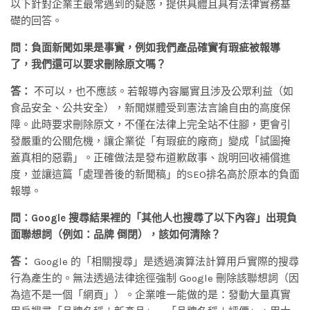
以下針對企業主最常遇到的疑惑，提供具體且具有法律實務基
礎的回答。
問：負面新聞如果是事實，例如我們產品確實有瑕疵被報導
了，我們還可以要求刪除原文嗎？
答：
不可以，也不應該。若報導內容屬實且涉及公眾利益（如
食品安全、公共安全），新聞媒體受到憲法言論自由的高度保
障。此時要求刪除原文，不僅在法律上完全站不住腳，更會引
發嚴重的公關危機，讓企業從「有瑕疵的廠商」變成「試圖掩
蓋真相的惡霸」。正確做法是發布道歉啟事、說明回收補償進
度，並讓這篇「處理善後的新聞稿」的SEO排名高於原本的負面
報導。
問：Google 搜尋結果裡的「其他人也搜尋了以下內容」出現負
面聯想詞（例如：品牌 倒閉），該如何清除？
答：
Google 的「相關搜尋」是透過演算法計算用戶實際的搜尋
行為產生的。無法透過法律途徑強制 Google 刪除該聯想詞（因
為這不是一個「網頁」）。企業唯一能做的是：發動大量真實