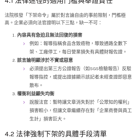
4.1 法律途徑的適用門檻與舉證責任
法院核發「下架命令」屬於對言論自由的事前限制，門檻極
高。企業必須向法官證明以下三點，缺一不可：
內容具有急迫且無法回復的損害
例如：報導指稱食品含致癌物，導致通路全數下
架、工廠停工，每日營業損失有具體財報佐證。
該言論明顯涉於不實或惡意
必須提出第三方公證報告（如SGS檢驗報告）反駁
報導指控，或提出證據顯示該記者未經查證即惡意
散布。
權衡利益顯失均衡
說服法官：暫時讓文章消失對於「公眾知的權利」
損害較小，但讓文章繼續存在對「企業商譽與員工
生計」損害巨大。
4.2 法律強制下架的具體手段清單