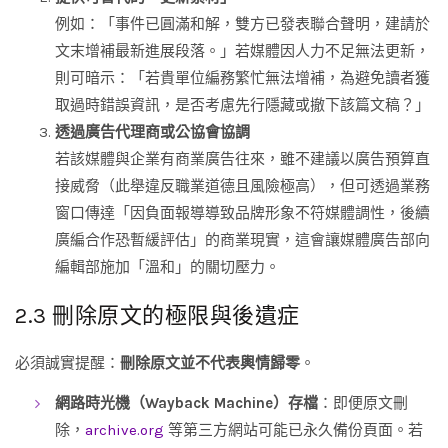
例如：「事件已圓滿和解，雙方已發表聯合聲明，建請於
文末增補最新進展段落。」若媒體因人力不足無法更新，
則可暗示：「若貴單位編務繁忙無法增補，為避免讀者獲
取過時錯誤資訊，是否考慮先行隱藏或撤下該篇文稿？」
透過廣告代理商或公協會協調
若該媒體與企業有商業廣告往來，雖不建議以廣告預算直
接威脅（此舉違反職業道德且風險極高），但可透過業務
窗口傳達「因負面報導導致品牌形象不符媒體調性，後續
廣編合作恐暫緩評估」的商業現實，這會讓媒體廣告部向
編輯部施加「溫和」的關切壓力。
2.3 刪除原文的極限與後遺症
必須誠實提醒：
刪除原文並不代表輿情歸零
。
網路時光機（Wayback Machine）存檔
：即便原文刪
除，
archive.org
等第三方網站可能已永久備份頁面。若