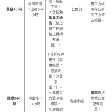
關、客服
負面新聞
用官方帳
主管。
黃金4小時
刊出後0-4
公關部
號在該新
3. 發送
內
小時
聞下方留
部員工通
言嗆聲。
告
（禁止
員工在網
路上與網
友筆
戰）。
1. 分析報導
屬性（事
實錯誤？
惡意攻
擊？消費
爭
議？）。
2. 準備官
嚴禁
直接
應變24小
刊出後4-
方聲明稿
聯繫該文
危機小組
時
24小時
初稿。
記者責
3. 評估刪
罵。