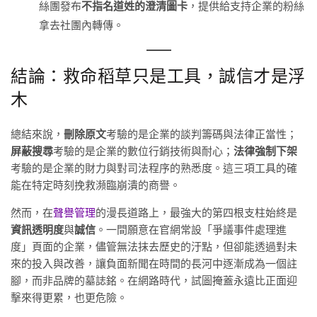
絲團發布
不指名道姓的澄清圖卡
，提供給支持企業的粉絲
拿去社團內轉傳。
結論：救命稻草只是工具，誠信才是浮
木
總結來說，
刪除原文
考驗的是企業的談判籌碼與法律正當性；
屏蔽搜尋
考驗的是企業的數位行銷技術與耐心；
法律強制下架
考驗的是企業的財力與對司法程序的熟悉度。這三項工具的確
能在特定時刻挽救瀕臨崩潰的商譽。
然而，在
聲譽管理
的漫長道路上，最強大的第四根支柱始終是
資訊透明度
與
誠信
。一間願意在官網常設「爭議事件處理進
度」頁面的企業，儘管無法抹去歷史的汙點，但卻能透過對未
來的投入與改善，讓負面新聞在時間的長河中逐漸成為一個註
腳，而非品牌的墓誌銘。在網路時代，試圖掩蓋永遠比正面迎
擊來得更累，也更危險。