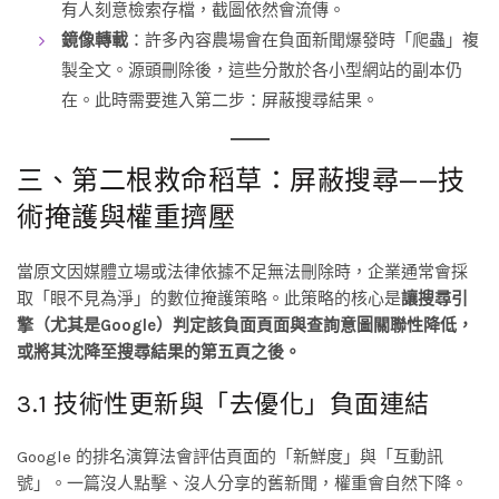
有人刻意檢索存檔，截圖依然會流傳。
鏡像轉載
：許多內容農場會在負面新聞爆發時「爬蟲」複
製全文。源頭刪除後，這些分散於各小型網站的副本仍
在。此時需要進入第二步：屏蔽搜尋結果。
三、第二根救命稻草：屏蔽搜尋——技
術掩護與權重擠壓
當原文因媒體立場或法律依據不足無法刪除時，企業通常會採
取「眼不見為淨」的數位掩護策略。此策略的核心是
讓搜尋引
擎（尤其是Google）判定該負面頁面與查詢意圖關聯性降低，
或將其沈降至搜尋結果的第五頁之後。
3.1 技術性更新與「去優化」負面連結
Google 的排名演算法會評估頁面的「新鮮度」與「互動訊
號」。一篇沒人點擊、沒人分享的舊新聞，權重會自然下降。