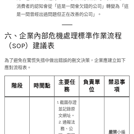
消費者的認知會從「這是一間會欠錢的公司」轉變為「這
是一間曾經出過問題但正在改善的公司」。
六、企業內部危機處理標準作業流程
（SOP）建議表
為了避免在驚慌失措中做出錯誤的刪文決策，企業應建立如下
應對流程表。
主要任
負責單
禁忌事
階段
時間點
務
位
項
1. 截圖存證
並記錄原
文網址。
2. 通報法
務、公
嚴禁
小編