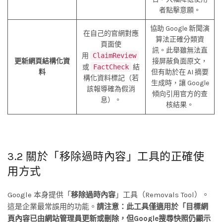
者點擊意願。
協助 Google 新聞演
在自己的官網對應
算法正確分類資
頁面使
訊。此舉雖無法直
用
ClaimReview
更新網頁結構化資
接屏蔽負面原文，
或
FactCheck
結
料
但有助於在 AI 摘要
構化資料標記（若
生成時，讓 Google
該報導確為假消
傾向引用官方的查
息）。
核結果。
3.2 關於「移除過時內容」工具的正確使
用方式
Google 本身提供「
移除過時內容
」工具（Removals Tool）。
這是企業最常誤用的功能。
請注意：此工具僅適用於「目標網
頁內容已由網站管理員更新或刪除，但Google搜尋快照仍顯示