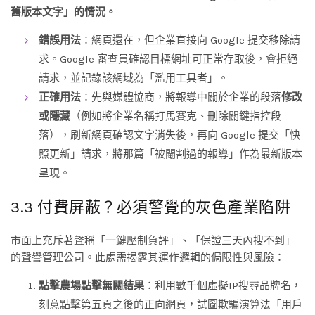
舊版本文字」的情況。
錯誤用法
：網頁還在，但企業直接向 Google 提交移除請
求。Google 審查員確認目標網址可正常存取後，會拒絕
請求，並記錄該網域為「濫用工具者」。
正確用法
：先與媒體協商，將報導中關於企業的段落
修改
或隱藏
（例如將企業名稱打馬賽克、刪除關鍵指控段
落），刷新網頁確認文字消失後，再向 Google 提交「快
照更新」請求，將那篇「被閹割過的報導」作為最新版本
呈現。
3.3 付費屏蔽？必須警覺的灰色產業陷阱
市面上充斥著聲稱「一鍵壓制負評」、「保證三天內搜不到」
的聲譽管理公司。此處需揭露其運作邏輯的侷限性與風險：
點擊農場點擊無關結果
：利用數千個虛擬IP搜尋品牌名，
刻意點擊第五頁之後的正向網頁，試圖欺騙演算法「用戶