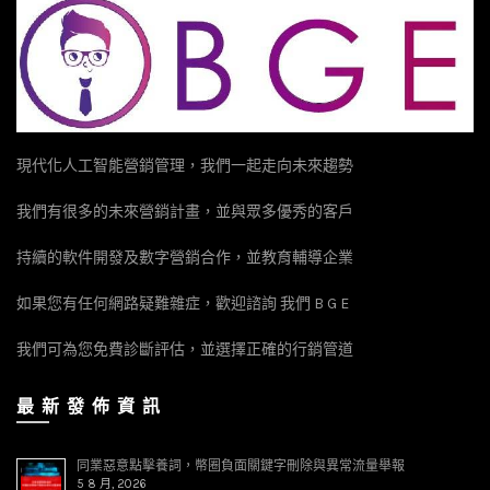
現代化人工智能營銷管理，我們一起走向未來趨勢
我們有很多的未來營銷計畫，並與眾多優秀的客戶
持續的軟件開發及數字營銷合作，並教育輔導企業
如果您有任何網路疑難雜症，歡迎諮詢 我們 B G E
我們可為您免費診斷評估，並選擇正確的行銷管道
最 新 發 佈 資 訊
同業惡意點擊養詞，幣圈負面關鍵字刪除與異常流量舉報
5 8 月, 2026