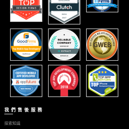
我 們 售 後 服 務
探索知識