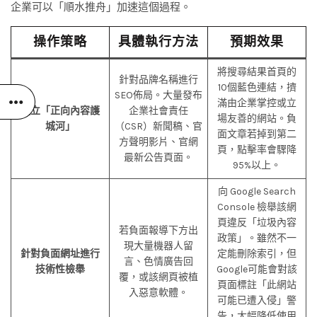
企業可以「順水推舟」加速這個過程。
操作策略
具體執行方法
預期效果
將搜尋結果首頁的
針對品牌名稱進行
10個藍色連結，擠
SEO佈局。大量發布
滿由企業掌控或立
建立「正向內容護
企業社會責任
場友善的網站。負
城河」
（CSR）新聞稿、官
面文章若掉到第二
方聲明影片、官網
頁，點擊率會驟降
最新公告頁面。
95%以上。
向 Google Search
Console 檢舉該網
頁違反「垃圾內容
若負面報導下方出
政策」。雖然不一
現大量機器人留
針對負面網址進行
定能刪除索引，但
言、色情廣告回
技術性檢舉
Google可能會對該
覆，或該網頁被植
頁面標註「此網站
入惡意軟體。
可能已遭入侵」警
告，大幅降低使用