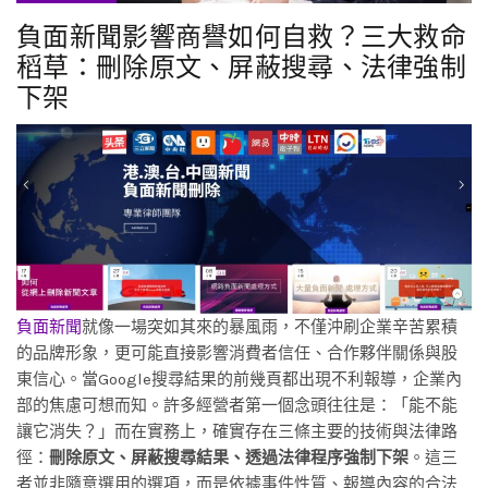
負面新聞影響商譽如何自救？三大救命
稻草：刪除原文、屏蔽搜尋、法律強制
下架
負面新聞
就像一場突如其來的暴風雨，不僅沖刷企業辛苦累積
的品牌形象，更可能直接影響消費者信任、合作夥伴關係與股
東信心。當Google搜尋結果的前幾頁都出現不利報導，企業內
部的焦慮可想而知。許多經營者第一個念頭往往是：「能不能
讓它消失？」而在實務上，確實存在三條主要的技術與法律路
徑：
刪除原文、屏蔽搜尋結果、透過法律程序強制下架
。這三
者並非隨意選用的選項，而是依據事件性質、報導內容的合法