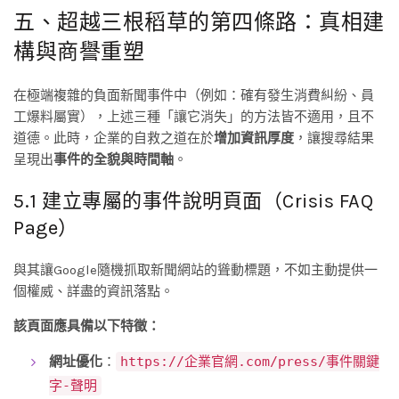
五、超越三根稻草的第四條路：真相建
構與商譽重塑
在極端複雜的負面新聞事件中（例如：確有發生消費糾紛、員
工爆料屬實），上述三種「讓它消失」的方法皆不適用，且不
道德。此時，企業的自救之道在於
增加資訊厚度
，讓搜尋結果
呈現出
事件的全貌與時間軸
。
5.1 建立專屬的事件說明頁面（Crisis FAQ
Page）
與其讓Google隨機抓取新聞網站的聳動標題，不如主動提供一
個權威、詳盡的資訊落點。
該頁面應具備以下特徵：
網址優化
：
https://企業官網.com/press/事件關鍵
字-聲明