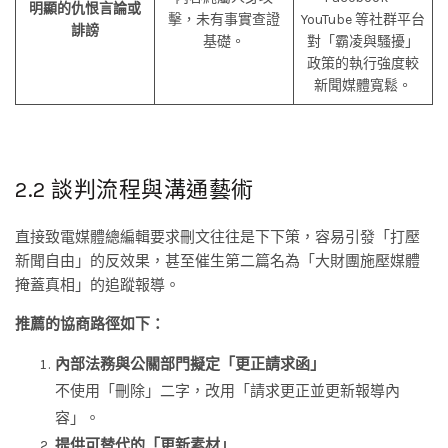
明顯的仇恨言論或
擊，未有事實查證
YouTube 等社群平台
誹謗
基礎。
對「霸凌與騷擾」
政策的執行強度較
新聞媒體寬鬆。
2.2 談判流程與溝通藝術
直接致電媒體總編輯要求刪文往往是下下策，容易引發「打壓
新聞自由」的反效果，甚至催生第二篇名為「大財團施壓媒體
掩蓋真相」的追蹤報導。
推薦的協商路徑如下：
內部法務與公關部門擬定「更正請求函」
不使用「刪除」二字，改用「請求更正並更新報導內
容」。
提供可替代的「更新素材」