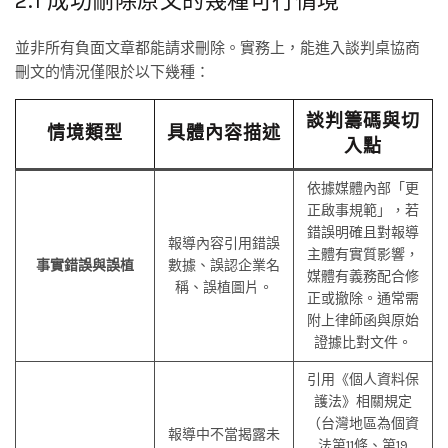
2.1 成功刪除原文的幾種可行情境
並非所有負面文章都能請求刪除。實務上，能進入談判桌協商
刪文的情況僅限於以下幾種：
談判籌碼與切
情境類型
具體內容描述
入點
依據媒體內部「更
正啟事規範」，若
錯誤明確且對報導
報導內容引用錯誤
主體有實質影響，
事實錯誤與誤植
數據、誤認企業名
媒體有義務配合修
稱、誤植圖片。
正或撤除。通常需
附上律師函與原始
證據比對文件。
引用《個人資料保
護法》相關規定
（台灣地區為個資
報導中不當揭露未
法第11條、第19