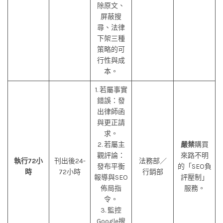
除原文、
屏蔽搜
尋、法律
下架三種
策略的可
行性與成
本。
1. 若屬事實
錯誤：發
出律師函
與更正請
求。
2. 若屬主
嚴禁
購買
觀評論：
來路不明
執行72小
刊出後24-
法務部／
發布平衡
的「SEO負
時
72小時
行銷部
報導與SEO
評壓制」
佈局指
服務。
令。
3. 監控
Google搜