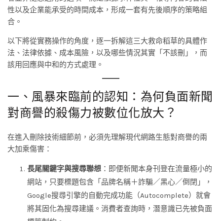
性以及企業能承受的時間成本，形成一套有先後順序的策略組
合。
以下將從實務操作的角度，逐一拆解這三大救命稻草的具體作
法、法律依據、成本風險，以及哪些情況其實「不該刪」，而
該用回應與中和的方式處理。
一、風暴來臨前的認知：為何負面新聞
對商譽的殺傷力被數位化放大？
在進入刪除技術細節前，必須先理解現代網路生態對商譽的兩
大加乘傷害：
長尾關鍵字與搜尋聯想
：即便新聞本身刊登在流量極小的
網站，只要標題包含「品牌名稱＋詐騙／黑心／倒閉」，
Google搜尋引擎的自動完成功能（Autocomplete）就會
將其固化為搜尋建議。消費者查詢時，潛意識已先被負面