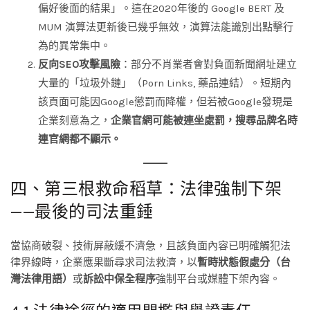
偏好後面的結果」。這在2020年後的 Google BERT 及
MUM 演算法更新後已幾乎無效，演算法能識別出點擊行
為的異常集中。
反向SEO攻擊風險
：部分不肖業者會對負面新聞網址建立
大量的「垃圾外鏈」（Porn Links, 藥品連結）。短期內
該頁面可能因Google懲罰而降權，但若被Google發現是
企業刻意為之，
企業官網可能被連坐處罰，搜尋品牌名時
連官網都不顯示。
四、第三根救命稻草：法律強制下架
——最後的司法重錘
當協商破裂、技術屏蔽緩不濟急，且該負面內容已明確觸犯法
律界線時，企業應果斷尋求司法救濟，以
暫時狀態假處分（台
灣法律用語）
或
訴訟中保全程序
強制平台或媒體下架內容。