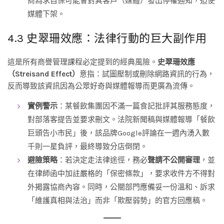
商為求自保可能會對其客戶（媒體）發出停權通知，迫使
媒體下架。
4.3 史翠珊效應：法律行動的巨大副作用
這是所有商譽管理課程必定提到的經典風險。
史翠珊效應
（Streisand Effect）
意指：試圖壓制或刪除網路資訊的行為，
反而導致該資訊因為公眾好奇與媒體報導而更廣為流傳。
實例警示
：某餐飲集團因不滿一篇食記批評其服務態度，
對部落客提告並要求刪文。法院新聞稿與媒體報導「餐飲
巨頭告小市民」後，該品牌Google評論在一週內湧入數
千則一星負評，最終導致分店倒閉。
避險策略
：若決定走法律途徑，務必
聲請不公開審理
，並
在律師函中加註嚴格的「保密條款」，要求收件方不得對
外揭露協商內容。同時，公關部門應備妥一份溫和、訴求
「維護真相與法治」而非「欺壓弱勢」的官方回應稿。