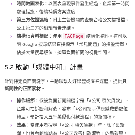
時間軸圖表化
：以圖表呈現事件發生經過、企業第一時間
處理措施、後續補償方案進度。
第三方佐證連結
：附上主管機關的查驗合格公文掃描檔、
公正第三方的檢驗報告連結。
結構化資料標記
：使用
FAQPage
結構化資料。這可以
讓 Google 搜尋結果直接顯示「常見問題」的摺疊清單，
佔據大量搜尋版位，擠壓負面新聞的視覺空間。
5.2 啟動「媒體中和」計畫
針對特定負面關鍵字，主動聯繫友好媒體或產業媒體，提供
具
新聞性的正面素材
。
操作細節
：假設負面新聞關鍵字是「A公司 積欠貨款」。
企業可在訴訟和解後，發布「A公司攜手供應鏈啟動數位
轉型，預計投入五千萬優化付款流程」的新聞稿。
效果
：當使用者搜尋「A公司 積欠貨款」時，除了舊新
聞，也會看到標題為「A公司改善付款流程」的新報導。