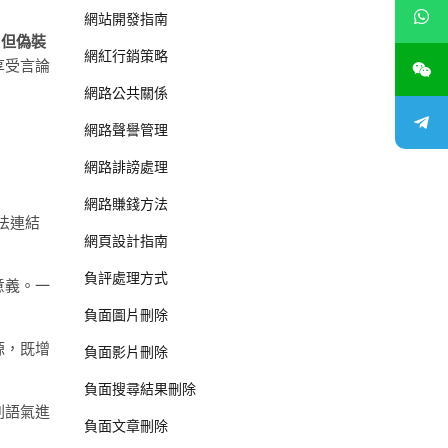
網站開發指南
，但偽裝
網紅行銷策略
享受言論
網路公共關係
網路聲譽管理
網路誹謗處理
網路賺錢方法
法連結
網頁設計指南
負評處理方式
意義。一
負面圖片刪除
源，既增
負面影片刪除
負面搜尋結果刪除
刺語氣進
負面文章刪除