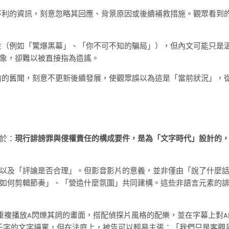
利的資訊，刻意忽略其回應、背景原因或後續補救措施。觀眾看到
（例如「驚爆黑幕」、「你不可不知的騙局」），但內文可能只是
象，卻難以被直接指為造謠。
的舊聞，刻意不更新後續發展，使觀眾誤以為這是「當前狀況」，
於：
現行誹謗罪與侵權責任的構成要件，是為「文字時代」設計的
以及「評論是否合理」。但影音影片的意義，並非僅由「說了什麼
如何剪輯節奏」、「營造什麼氛圍」共同建構。這些非語言元素的
重複播放A閃爍其詞的畫面，搭配偵探片風格的配樂，並在字幕上對A
千字的文字謾罵，但在法庭上，被告可以輕易主張：「我們只是客觀