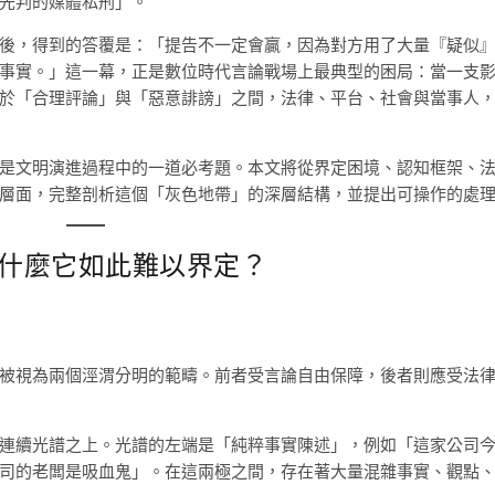
先判的媒體私刑」。
後，得到的答覆是：「提告不一定會贏，因為對方用了大量『疑似
事實。」這一幕，正是數位時代言論戰場上最典型的困局：當一支
於「合理評論」與「惡意誹謗」之間，法律、平台、社會與當事人
是文明演進過程中的一道必考題。本文將從界定困境、認知框架、
層面，完整剖析這個「灰色地帶」的深層結構，並提出可操作的處
什麼它如此難以界定？
被視為兩個涇渭分明的範疇。前者受言論自由保障，後者則應受法
連續光譜之上。光譜的左端是「純粹事實陳述」，例如「這家公司
司的老闆是吸血鬼」。在這兩極之間，存在著大量混雜事實、觀點