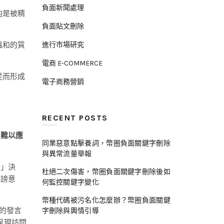
負面新聞處理
的是被精
負面貼文刪除
進行市場研究
溫和的質
電商 E-COMMERCE
從而形成
電子商務營銷
RECENT POSTS
，難以應
同業惡意點擊養詞，幣圈負面關鍵字刪除
與異常流量舉報
話」決
杜絕二次傷害，幣圈負面關鍵字刪除後如
誹謗意
何監控關鍵字變化
幣種代碼被污名化怎麼辦？幣圈負面關鍵
的發言
字刪除與輿情引導
呈現訪問