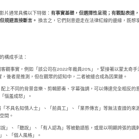
影片通常具備以下特徵：
有事實基礎，但選擇性呈現；有觀點表達
但規避直接斷言。
換言之，它們刻意遊走在法律紅線的邊緣，既想
的構成手法：
客觀事實，例如「該公司在2022年裁員20%」，緊接著以蒙太奇手
實，後者是推測，但在觀眾的認知中，二者被縫合成為因果鏈。
配上不同的背景音樂、剪輯節奏、字幕強調，可以傳達完全相反的
「惱羞成怒」。
「不具名知情人士」、「前員工」、「業界傳言」等無法查證的來
空間。
說」、「聽說」、「有人認為」等被動語態，或是以明顯誇張的諷
」、「個人風格」。