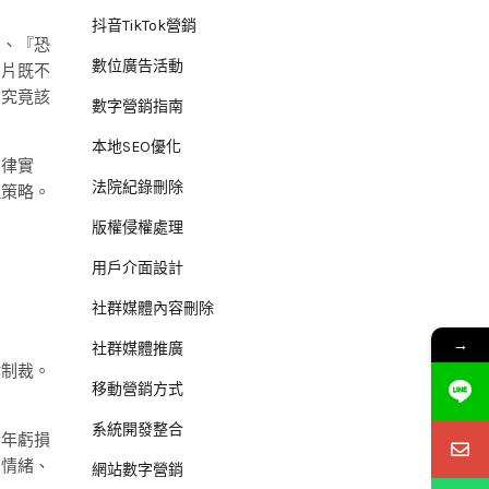
抖音TikTok營銷
』、『恐
數位廣告活動
影片既不
，究竟該
數字營銷指南
本地SEO優化
法律實
法院紀錄刪除
理策略。
版權侵權處理
用戶介面設計
社群媒體內容刪除
→
社群媒體推廣
律制裁。
移動營銷方式
系統開發整合
今年虧損
、情緒、
網站數字營銷