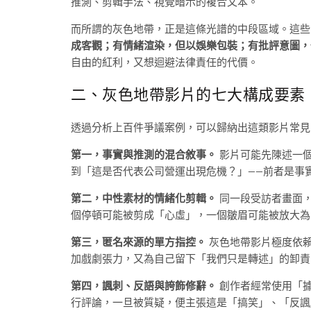
推測、剪輯手法、視覺暗示的複合文本。
而所謂的灰色地帶，正是這條光譜的中段區域。這些
成客觀；有情緒渲染，但以娛樂包裝；有批評意圖，
自由的紅利，又想迴避法律責任的代價。
二、灰色地帶影片的七大構成要素
透過分析上百件爭議案例，可以歸納出這類影片常見
第一，事實與推測的混合敘事。
影片可能先陳述一個
到「這是否代表公司營運出現危機？」——前者是事
第二，中性素材的情緒化剪輯。
同一段受訪者畫面，
個停頓可能被剪成「心虛」，一個皺眉可能被放大為
第三，匿名來源的單方指控。
灰色地帶影片極度依賴
加戲劇張力，又為自己留下「我們只是轉述」的卸責
第四，諷刺、反語與誇飾修辭。
創作者經常使用「據
行評論，一旦被質疑，便主張這是「搞笑」、「反諷