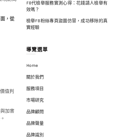
FB代檢舉服務實測心得：花錢請人檢舉有
效嗎？
層面，從
檢舉FB粉絲專頁盜圖仿冒，成功移除的真
實經驗
導覽選單
Home
關於我們
服務項目
、價值判
市場研究
者與加害
品牌顧問
任。
品牌聲量
品牌識別