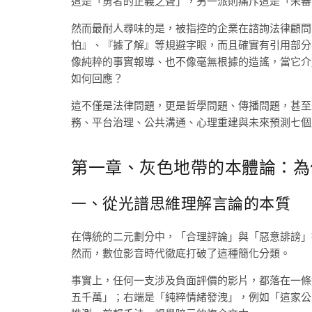
這是「勇者的正義之聲」，另一派則痛斥這是「未審
然而最耐人尋味的是，被指控的企業在諮詢法律顧問
怕』、『據了解』等規避字眼，而且確實有引用部分
像純粹的事實報導、也不像毫無根據的造謠，當它介
如何回應？
這不僅是法律問題，更是哲學問題、傳播問題，甚至
務、平台治理、公共溝通、心理重建與未來預測七個
第一章、灰色地帶的本體論：為
一、從光譜思維理解言論的本質
在傳統的二元劃分中，「合理評論」與「惡意誹謗」
然而，數位影音時代徹底打破了這種簡化分類。
事實上，任何一支涉及負面評價的影片，都落在一條
五千萬」；右端是「純粹情緒發洩」，例如「這家公