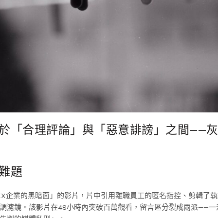
於「合理評論」與「惡意誹謗」之間——
難題
XX企業的黑暗面」的影片，片中引用離職員工的匿名指控、剪輯了執
調濾鏡。該影片在48小時內突破百萬觀看，留言區分裂成兩派——一