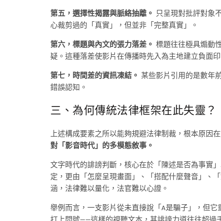
第五，選擇性揭露與脈絡抽離。
只呈現對批評對象不
心裁剪過的「真實」，但並非「完整真實」。
第六，標題與內文的張力落差。
標題往往極具煽動性
疑。這種落差使影片在傳播時先入為主地建立負面印
第七，時間差的資訊凍結。
某些影片引用的是數年前
錯誤認知。
三、為何傳統法律框架在此失靈？
上述構成要素之所以能夠規避法律制裁，根本原因在
對「影音時代」的多模態敘事。
文字時代的誹謗判斷，核心在於「陳述是否為事實」
定，更由「怎麼呈現畫面」、「搭配什麼聲音」、「
涵，法律難以量化，法官難以心證。
舉例而言，一支影片從未直接說「A是騙子」，但它
打上問號——這樣的視聽文本，其誹謗力道往往超過