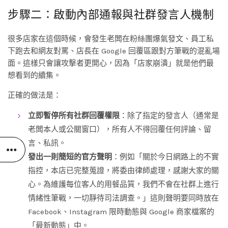
步驟二：啟動內部通報與社群發言人機制
很多店家在這個時候，會發生老闆在粉絲團爆氣發文、員工私
下跑去和網友對罵、店長在 Google 回覆區跟對方筆戰的混亂場
面。這樣只會讓攻擊者更開心，因為「店家崩潰」就是他們最
想看到的續集。
正確的做法是：
立即暫停所有社群回覆權限
：除了指定的發言人（通常是
老闆本人或公關窗口），所有人不得回覆任何評論、留
言、私訊。
發出一則簡短的官方聲明
：例如「關於今日網路上的不實
指控，本店已完整蒐證，將委由律師處理，感謝大家的關
心。為維護每位客人的用餐品質，我們不會在社群上進行
情緒性筆戰，一切靜待司法調查。」這則聲明要同時放在
Facebook、Instagram 限時動態與 Google 商家檔案的
「最新動態」中。