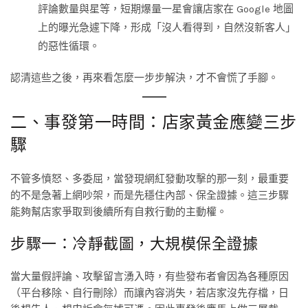
評論數量與星等，短期爆量一星會讓店家在 Google 地圖
上的曝光急遽下降，形成「沒人看得到，自然沒新客人」
的惡性循環。
認清這些之後，再來看怎麼一步步解決，才不會慌了手腳。
二、事發第一時間：店家黃金應變三步
驟
不管多憤怒、多委屈，當發現網紅發動攻擊的那一刻，最重要
的不是急著上網吵架，而是先穩住內部、保全證據。這三步驟
能夠幫店家爭取到後續所有自救行動的主動權。
步驟一：冷靜截圖，大規模保全證據
當大量假評論、攻擊留言湧入時，有些發布者會因為各種原因
（平台移除、自行刪除）而讓內容消失，若店家沒先存檔，日