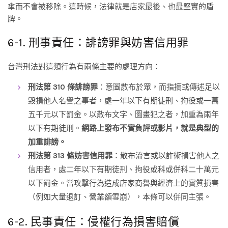
傘而不會被移除。這時候，法律就是店家最後、也最堅實的盾
牌。
6-1. 刑事責任：誹謗罪與妨害信用罪
台灣刑法對這類行為有兩條主要的處理方向：
刑法第 310 條誹謗罪
：意圖散布於眾，而指摘或傳述足以
毀損他人名譽之事者，處一年以下有期徒刑、拘役或一萬
五千元以下罰金。以散布文字、圖畫犯之者，加重為兩年
以下有期徒刑。
網路上發布不實負評或影片，就是典型的
加重誹謗。
刑法第 313 條妨害信用罪
：散布流言或以詐術損害他人之
信用者，處二年以下有期徒刑、拘役或科或併科二十萬元
以下罰金。當攻擊行為造成店家商譽與經濟上的實質損害
（例如大量退訂、營業額雪崩），本條可以併同主張。
6-2. 民事責任：侵權行為損害賠償