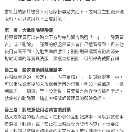
當網紅的影片被分享到店家粉專貼文底下，或粉絲主動跑來洗
版時，可以運用以下三層對策：
第一層：大量刪除與隱藏
粉專管理員可以在貼文下方對每則留言點選「⋯」→「隱藏留
言」或「刪除」。隱藏的好處是留言者自己還看得到，但其他
使用者看不到，能避免繼續激化；刪除則是讓留言徹底消失。
對於明顯的辱罵與洗版，建議直接刪除，但記得先截圖存證。
第二層：設定自動隱藏關鍵字
在粉絲專頁的「設定」→「內容審核」→「封鎖關鍵字」中，
可以事先或事後加入攻擊者常用的詞彙，例如「蟑螂店」「抵
制爛店」「騙錢」等。設定後，只要留言內容包含這些字詞，
就會被自動隱藏。這能大幅減輕管理員的即時負擔。
第三層：對惡意使用者禁言或封鎖
點入攻擊者的個人頁面，在粉專的互動記錄中，可以對該使用
者選擇「封鎖」或「禁止在此粉絲專頁發佈內容」。但要注
意，封鎖只能阻止該帳號的未來行為，無法刪除他已經留下的