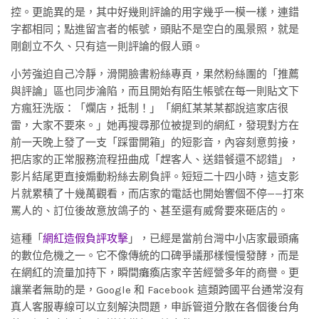
控。更詭異的是，其中好幾則評論的用字幾乎一模一樣，連錯
字都相同；點進留言者的帳號，頭貼不是空白的風景照，就是
剛創立不久、只有這一則評論的假人頭。
小芳強迫自己冷靜，滑開臉書粉絲專頁，果然粉絲團的「推薦
與評論」區也同步淪陷，而且開始有陌生帳號在每一則貼文下
方瘋狂洗版：「爛店，抵制！」「網紅某某某都說這家店很
雷，大家不要來。」她再搜尋那位被提到的網紅，發現對方在
前一天晚上發了一支「踩雷開箱」的短影音，內容刻意剪接，
把店家的正常服務流程扭曲成「趕客人、送錯餐還不認錯」，
影片結尾更直接煽動粉絲去刷負評。短短二十四小時，這支影
片就累積了十幾萬觀看，而店家的電話也開始響個不停——打來
罵人的、訂位後故意放鴿子的、甚至還有威脅要來砸店的。
這種「
網紅造假負評攻擊
」，已經是當前台灣中小店家最頭痛
的數位危機之一。它不像傳統的口碑爭議那樣慢慢發酵，而是
在網紅的流量加持下，瞬間癱瘓店家辛苦經營多年的商譽。更
讓業者無助的是，Google 和 Facebook 這類跨國平台通常沒有
真人客服專線可以立刻解決問題，申訴管道分散在各個後台角