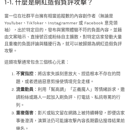
1-1. 什麼是網紅造假負評攻擊？
當一位在社群平台擁有相當追蹤數的內容創作者（無論是
YouTuber、TikToker、Instagrammer 或 Facebook 意見領
袖），出於特定目的，發布與實際體驗不符的負面內容，並藉
由文案暗示、直接號召或粉絲自主擴散，對特定店家發動大量
且重複的負面評論與騷擾行為，就可以被歸類為網紅造假負評
攻擊。
這類攻擊通常包含三個核心元素：
不實指控
：將店家失誤刻意放大、捏造根本不存在的問
題，或者透過惡意剪接使情境完全走樣。
流量動員
：利用「幫高調」「正義魔人」等情緒訴求，邀
請粉絲或路人一起加入刷負評、打電話、私訊辱罵的行
列。
重複傷害
：影片或貼文留在網路上被持續轉發，即便店家
事後澄清，演算法仍可能讓攻擊內容長期霸佔搜尋結果前
幾名。