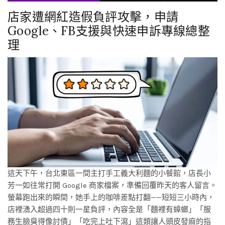
店家遭網紅造假負評攻擊，申請
Google、FB支援與快速申訴專線總整
理
這天下午，台北東區一間主打手工義大利麵的小餐館，店長小
芳一如往常打開 Google 商家檔案，準備回覆昨天的客人留言。
螢幕跑出來的瞬間，她手上的咖啡差點打翻——短短三小時內，
店裡湧入超過四十則一星負評，內容全是「麵裡有蟑螂」「服
務生臉臭得像討債」「吃完上吐下瀉」這類讓人頭皮發麻的指