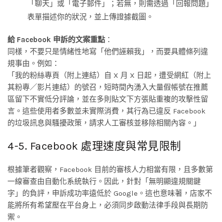
「聊天」或「電子郵件」；若無，則需透過「回報問題」
表單描述你的狀況，並上傳證據截圖。
給 Facebook 申訴的文案重點
：
同樣，不要只是情緒性地寫「他們誣賴我」，而要具體條列違
規事由。例如：
「我的粉絲專頁（附上連結）自 X 月 X 日起，遭受網紅（附上
其粉專／影片連結）的號召，短時間內湧入大量假帳號在推薦
區留下不實低分評論，並在多則貼文下方張貼重複的攻擊性留
言。這些使用者多數並未實際消費，其行為已違反 Facebook
的垃圾訊息與騷擾政策，請求人工審核並移除相關內容。」
4-5. Facebook 處理速度與常見限制
根據筆者觀察，Facebook 目前的審核人力相當有限，且多數第
一線審查由自動化系統執行。因此，針對「無明顯違規關鍵
字」的負評，申訴成功率遠低於 Google。這也意味著，店家不
能將所有希望壓在平台身上，必須同步啟動法律手段與長期防
禦。