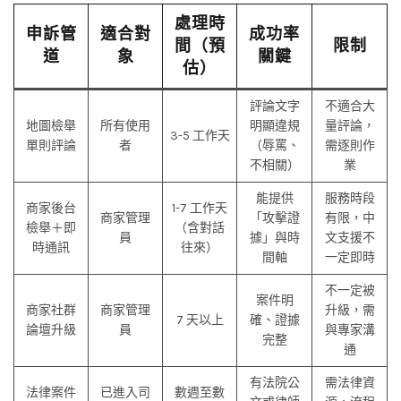
處理時
申訴管
適合對
成功率
間（預
限制
道
象
關鍵
估）
評論文字
不適合大
地圖檢舉
所有使用
明顯違規
量評論，
3-5 工作天
單則評論
者
（辱罵、
需逐則作
不相關）
業
能提供
服務時段
商家後台
1-7 工作天
商家管理
「攻擊證
有限，中
檢舉＋即
（含對話
員
據」與時
文支援不
時通訊
往來）
間軸
一定即時
不一定被
案件明
商家社群
商家管理
升級，需
7 天以上
確、證據
論壇升級
員
與專家溝
完整
通
有法院公
需法律資
法律案件
已進入司
數週至數