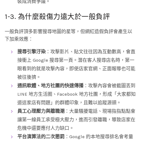
裝成消費爭議。
1-3. 為什麼殺傷力遠大於一般負評
一般負評頂多影響搜尋地圖的星等，但網紅造假負評會產生以
下加乘效應：
搜尋引擎汙染
：攻擊影片、貼文往往因為互動數高，會直
接衝上 Google 搜尋第一頁。潛在客人搜尋店名時，第一
眼看到的就是攻擊內容，即使店家官網、正面報導也可能
被往後擠。
通訊軟體、地方社團的快速傳播
：攻擊內容會被截圖丟到
LINE 地方生活圈、Facebook 地方社團，形成「大家都知
道這家店有問題」的群體印象，且難以追蹤源頭。
員工心理壓力與離職潮
：大量騷擾電話、現場指指點點會
讓第一線員工承受極大壓力，進而引發離職，導致店家在
危機中還要應付人力缺口。
平台演算法的二次懲罰
：Google 的本地搜尋排名會考量