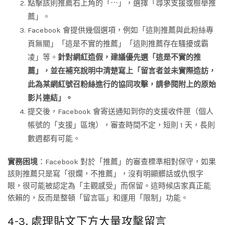
點擊該則推薦右上角的「⋯」，選擇「尋求支援或檢舉推
薦」。
Facebook 會提供幾個選項，例如「這則推薦與此粉絲專
頁無關」「這是不實的推薦」「這則推薦存在騷擾或霸
凌」等。
針對網紅造假，建議優先選「這是不實的推
薦」，並在補充說明中清楚寫上「留言者並未實際造訪，
此為某網紅號召粉絲進行的協同攻擊，請參閱附上的原始
影片連結」。
提交後，Facebook 會寄送通知到你的支援收件匣（個人
帳號的「支援」區塊），審查時間不定，短則 1 天，長則
數週都有可能。
實務困境
：Facebook 對於「推薦」的審查標準相對保守，如果
該則推薦只是寫「很爛，不推薦」，沒有明顯髒話或仇恨字
眼，很可能被認定為「主觀感受」而保留。這時候店家真正能
依賴的，反而是整頓「留言區」和運用「限制」功能。
4-3. 處理貼文下方大量攻擊留言