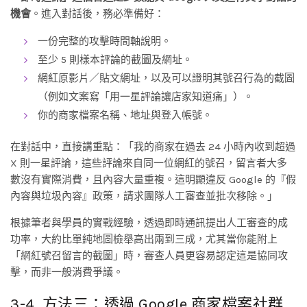
機會
。進入對話後，務必準備好：
一份完整的攻擊時間軸說明。
至少 5 則樣本評論的截圖及網址。
網紅原影片／貼文網址，以及可以證明其號召行為的截圖
（例如文案寫「用一星評論讓店家知道痛」）。
你的商家檔案名稱、地址與登入帳號。
在對話中，直接講重點：「我的商家在過去 24 小時內收到超過
X 則一星評論，這些評論來自同一位網紅的號召，留言者大多
數沒有實際消費，且內容大量重複。這明顯違反 Google 的『假
內容與垃圾內容』政策，請求團隊人工審查並批次移除。」
根據筆者與學員的實戰經驗，透過即時通訊提出人工審查的成
功率，大約比單純地圖檢舉高出兩到三成，尤其當你能附上
「網紅號召留言的截圖」時，審查人員更容易認定這是協同攻
擊，而非一般消費爭議。
3-4. 方法三：透過 Google 商家檔案社群