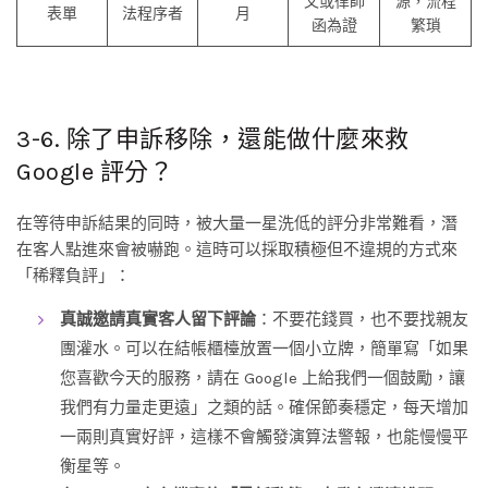
文或律師
源，流程
表單
法程序者
月
函為證
繁瑣
3-6. 除了申訴移除，還能做什麼來救
Google 評分？
在等待申訴結果的同時，被大量一星洗低的評分非常難看，潛
在客人點進來會被嚇跑。這時可以採取積極但不違規的方式來
「稀釋負評」：
真誠邀請真實客人留下評論
：不要花錢買，也不要找親友
團灌水。可以在結帳櫃檯放置一個小立牌，簡單寫「如果
您喜歡今天的服務，請在 Google 上給我們一個鼓勵，讓
我們有力量走更遠」之類的話。確保節奏穩定，每天增加
一兩則真實好評，這樣不會觸發演算法警報，也能慢慢平
衡星等。