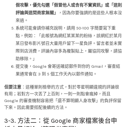
假攻擊，優先勾選「假冒他人或含有不實資訊」或「這則
評論與這間商家無關」
，因為你要強調的是這些人根本沒
來過。
系統可能會請你補充說明，請用 50-100 字簡要寫下重
點，例如：「此帳號為網紅某某某的粉絲，該網紅於某月
某日發布影片號召大量用戶留下一星負評。留言者並未實
際到店消費，評論內容多為複製貼上，屬協同攻擊，請協
助移除。」
提交後，Google 會寄送確認郵件到你的 Gmail，審查結
果通常會在 3 到 5 個工作天內以郵件通知。
但要注意
：這種單則檢舉的方式，對於零星明顯違規的評論很
有用；若對方一次丟了上百則，一則一則點會瘋掉，而且
Google 的審查機制容易把「還不算明顯人身攻擊」的負評保留
下來。因此需要搭配後續的方法。
3-3. 方法二：從 Google 商家檔案後台申