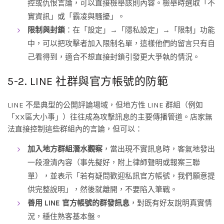
控或仇恨言論，可以直接檢舉該則內容。檢舉時選取「不
實資訊」或「霸凌與騷擾」。
限制與封鎖
：在「設定」→「隱私設定」→「限制」功能
中，可以把攻擊者加入限制名單，這樣他們的留言只有自
己看得到，適合不想直接封鎖引發更大爭執的情況。
5-2. LINE 社群與官方帳號的防範
LINE 不是典型的公開評論場域，但地方性 LINE 群組（例如
「XX區大小事」）往往成為攻擊訊息的主要傳播管道。店家無
法直接控制這些群組內的言論，但可以：
加入地方群組潛水觀察
，當出現不實訊息時，客氣地發出
一段澄清內容（事先擬好，附上律師聲明或報案三聯
單），並表示「若有疑問歡迎私訊官方帳號，我們願意提
供完整說明」，然後就離開，不要陷入筆戰。
善用 LINE 官方帳號的群發訊息
，對既有好友說明真實情
況，穩住熟客基本盤。