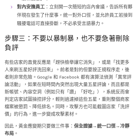
對內安撫員工
：立刻開一次簡短的店內會議，告訴所有夥
伴現在發生了什麼事，統一對外口徑，並允許員工若接到
騷擾電話可直接掛斷，不必承受言語暴力。
步驟三：不要以暴制暴，也不要急著刪除
負評
有些店家的直覺反應是「趕快檢舉讓它消失」，或是「找更多
人來刷五星好評洗回來」。前者是對的但要按正規程序走，後
者則非常危險。Google 和 Facebook 都有演算法偵測「異常評
論活動」，如果在短時間內突然出現大量五星評論，而且都是
新帳號、內容空洞（例如只有「讚」「好吃」），系統反而會
判定店家試圖操控評分，輕則過濾掉這些五星，重則整個商家
檔案被懲罰、降低排名。同時，攻擊方也可能截圖店家「洗評
價」的行為，進一步變成攻擊素材。
因此，黃金應變期只要做三件事：
保全證據→統一口徑→冷靜
布局
。