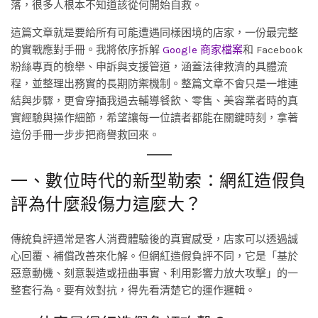
落，很多人根本不知道該從何開始自救。
這篇文章就是要給所有可能遭遇同樣困境的店家，一份最完整
的實戰應對手冊。我將依序拆解
Google 商家檔案
和 Facebook
粉絲專頁的檢舉、申訴與支援管道，涵蓋法律救濟的具體流
程，並整理出務實的長期防禦機制。整篇文章不會只是一堆連
結與步驟，更會穿插我過去輔導餐飲、零售、美容業者時的真
實經驗與操作細節，希望讓每一位讀者都能在關鍵時刻，拿著
這份手冊一步步把商譽救回來。
一、數位時代的新型勒索：網紅造假負
評為什麼殺傷力這麼大？
傳統負評通常是客人消費體驗後的真實感受，店家可以透過誠
心回覆、補償改善來化解。但網紅造假負評不同，它是「基於
惡意動機、刻意製造或扭曲事實、利用影響力放大攻擊」的一
整套行為。要有效對抗，得先看清楚它的運作邏輯。