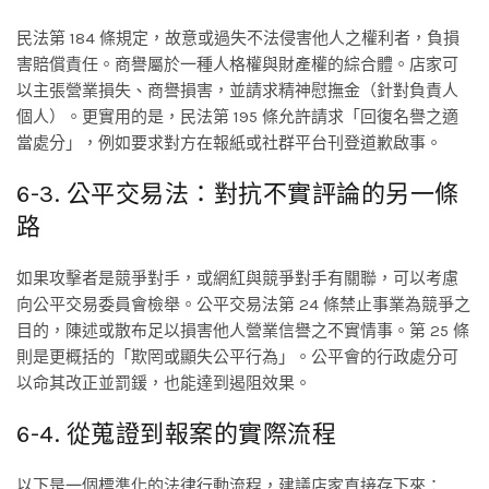
民法第 184 條規定，故意或過失不法侵害他人之權利者，負損
害賠償責任。商譽屬於一種人格權與財產權的綜合體。店家可
以主張營業損失、商譽損害，並請求精神慰撫金（針對負責人
個人）。更實用的是，民法第 195 條允許請求「回復名譽之適
當處分」，例如要求對方在報紙或社群平台刊登道歉啟事。
6-3. 公平交易法：對抗不實評論的另一條
路
如果攻擊者是競爭對手，或網紅與競爭對手有關聯，可以考慮
向公平交易委員會檢舉。公平交易法第 24 條禁止事業為競爭之
目的，陳述或散布足以損害他人營業信譽之不實情事。第 25 條
則是更概括的「欺罔或顯失公平行為」。公平會的行政處分可
以命其改正並罰鍰，也能達到遏阻效果。
6-4. 從蒐證到報案的實際流程
以下是一個標準化的法律行動流程，建議店家直接存下來：