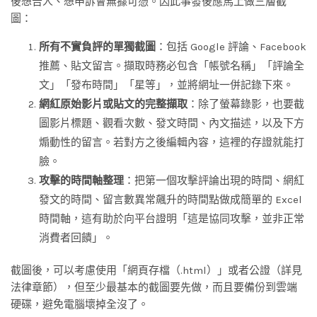
後想告人、想申訴會無據可憑。因此事發後應馬上做三層截
圖：
所有不實負評的單獨截圖
：包括 Google 評論、Facebook
推薦、貼文留言。擷取時務必包含「帳號名稱」「評論全
文」「發布時間」「星等」，並將網址一併記錄下來。
網紅原始影片或貼文的完整擷取
：除了螢幕錄影，也要截
圖影片標題、觀看次數、發文時間、內文描述，以及下方
煽動性的留言。若對方之後編輯內容，這裡的存證就能打
臉。
攻擊的時間軸整理
：把第一個攻擊評論出現的時間、網紅
發文的時間、留言數異常飆升的時間點做成簡單的 Excel
時間軸，這有助於向平台證明「這是協同攻擊，並非正常
消費者回饋」。
截圖後，可以考慮使用「網頁存檔（.html）」或者公證（詳見
法律章節），但至少最基本的截圖要先做，而且要備份到雲端
硬碟，避免電腦壞掉全沒了。