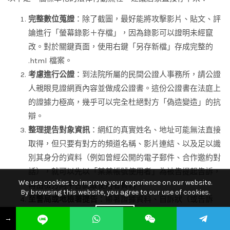
完整數位蒐證
：除了截圖，最好能將攻擊影片、貼文、評
論進行「螢幕錄影＋存檔」，因為錄影可以證明未經竄
改。對於關鍵頁面，使用右鍵「另存新檔」存成完整的
.html 檔案。
考慮進行公證
：到法院所屬的民間公證人事務所，請公證
人親眼見證網頁內容並做成公證書。這份公證書在法庭上
的證據力極高，幾乎可以完全杜絕對方「偽造變造」的抗
辯。
整理提告對象資訊
：網紅的真實姓名、地址可能無法直接
取得，但只要有對方的頻道名稱、影片連結、以及足以識
別其身分的資料（例如曾經公開的電子郵件、合作邀約對
話），就可以先以「某某帳號使用者」為被告提起告訴，
We use cookies to improve your experience on our website.
再由檢方向平台調取使用者資料。
By browsing this website, you agree to our use of cookies.
至警局或地檢署提告
：帶著證據資料、自訴狀（或告訴
狀）與身分證，到店家所在地或行為發生地的派出所報
ACCEPT
→
案，明確表示要提告「妨害名譽」「妨害信用」等。若警