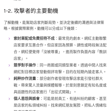
1-2. 攻擊者的主要動機
了解動機，能幫助店家判斷局勢，並決定後續的溝通與法律策
略。根據實際案例，動機可以分成以下幾類：
索討業配或免費招待不成
：最常見的劇本。網紅主動聯繫
店家要求互惠合作，但店家因為預算、調性或時段無法配
合，網紅便覺得「沒被尊重」，進而製作負面內容「教訓
店家」。
競爭對手操作
：同一商圈或同類型業者，透過中間人找來
網紅對目標店家發動假評攻擊，目的在短期內搶走客人。
純粹炒作流量
：部分創作者發現攻擊店家能引發社群大
戰，帶來驚人流量與媒體報導，於是刻意鎖定有知名度或
具話題性的店家進行「出征式開箱」。
個人恩怨與誤會
：可能是前員工、有過糾紛的顧客、甚至
是店家的私領域糾紛，找來網紅朋友幫腔，把私人情緒包