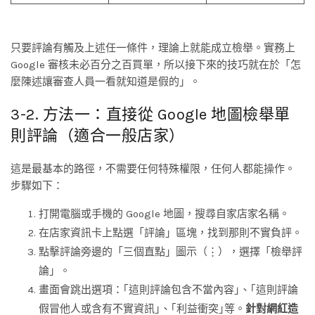
只要評論有觸及上述任一條件，理論上就能成立檢舉。實務上
Google 審核未必百分之百買單，所以接下來的技巧就在於「怎
麼陳述讓審查人員一看就知道是假的」。
3-2. 方法一：直接從 Google 地圖檢舉單
則評論（適合一般店家）
這是最基本的路徑，不需要任何特殊權限，任何人都能操作。
步驟如下：
打開電腦或手機的 Google 地圖，搜尋自家店家名稱。
在店家資訊卡上點選「評論」區塊，找到那則不實負評。
點擊評論旁邊的「三個直點」圖示（⋮），選擇「檢舉評
論」。
畫面會跳出選項：｢這則評論包含不當內容｣、｢這則評論
假冒他人或含有不實資訊｣、｢利益衝突｣等。
針對網紅造