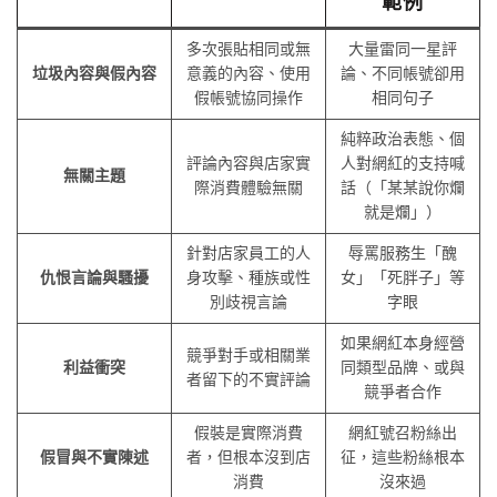
範例
多次張貼相同或無
大量雷同一星評
垃圾內容與假內容
意義的內容、使用
論、不同帳號卻用
假帳號協同操作
相同句子
純粹政治表態、個
評論內容與店家實
人對網紅的支持喊
無關主題
際消費體驗無關
話（「某某說你爛
就是爛」）
針對店家員工的人
辱罵服務生「醜
仇恨言論與騷擾
身攻擊、種族或性
女」「死胖子」等
別歧視言論
字眼
如果網紅本身經營
競爭對手或相關業
利益衝突
同類型品牌、或與
者留下的不實評論
競爭者合作
假裝是實際消費
網紅號召粉絲出
假冒與不實陳述
者，但根本沒到店
征，這些粉絲根本
消費
沒來過