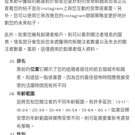
從本節中獲取的數據對於檢查您要針對的受眾群體是否是正在
查看您的帖子並在Instagram上與您互動的受眾很重要。另
外，您可以使用它來改善您的Instagram營銷策略並更好地計
劃您的未來帖子。
此外，如果您擁有創建者帳戶，則可以看到關注者增長的圖
表。增長部分會告訴您本週獲得的新關注者數量以及失去的關
注者數量。當前，這僅適用於創建者個人資料。
排名
靠前的
位置
它顯示了您的追隨者居住的前五個城市和國
家。知道這一點很重要，因為您的最佳發佈時間應根據受
眾的活躍時間而有所不同
年齡範圍
這將告知您關注者的不同年齡範圍。有許多區別：13-17、
18-24、25-34、35-44、45-54、55-64、65 +。如果目標
受眾的年齡範圍與實際受眾不同，則可能需要重新考慮發
布策略。
性別