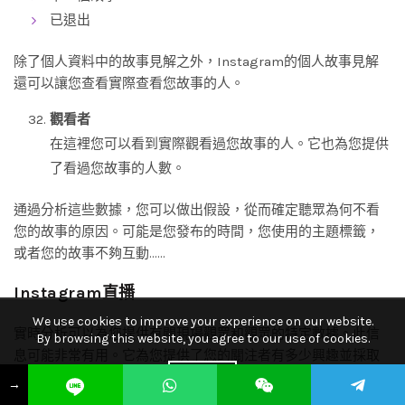
已退出
除了個人資料中的故事見解之外，Instagram的個人故事見解
還可以讓您查看實際查看您故事的人。
觀看者
在這裡您可以看到實際觀看過您故事的人。它也為您提供
了看過您故事的人數。
通過分析這些數據，您可以做出假設，從而確定聽眾為何不看
您的故事的原因。可能是您發布的時間，您使用的主題標籤，
或者您的故事不夠互動……
Instagram直播
We use cookies to improve your experience on our website.
實時分析可以為您提供有關現場觀眾和觀眾的特定數據。此信
By browsing this website, you agree to our use of cookies.
息可能非常有用。它為您提供了您的關注者有多少興趣並採取
相應行動的想法。
ACCEPT
→