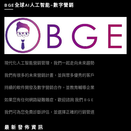
BGE全球AI人工智能–數字營銷
開始在Twitter、Facebook等其他社群媒體上使用#InstagramDisa
bled、#IG誤判等標籤串聯，故事如滾雪球般增加，很快引起了主流
科技媒體與人權組織的密切關注。 風暴的核心，指向了Instagram
母公司Meta旗下，那套複雜、龐大且高度自動化，卻在此時嚴重失
靈的「內容審查系統」。 二、技術深淵：自動化審查系統如何失
足？ 要理解這場災難，必須先窺探現代社交平台內容審查的「技術
深淵」。面對每日數十億計的上傳內容，純人工審核是天方夜譚。
因此，Meta投入巨資建構了以人工智慧（AI）與機器學習（ML）為
核心的多層次審查架構。
現代化人工智能營銷管理，我們一起走向未來趨勢
我們有很多的未來營銷計畫，並與眾多優秀的客戶
持續的軟件開發及數字營銷合作，並教育輔導企業
如果您有任何網路疑難雜症，歡迎諮詢 我們 B G E
我們可為您免費診斷評估，並選擇正確的行銷管道
最 新 發 佈 資 訊