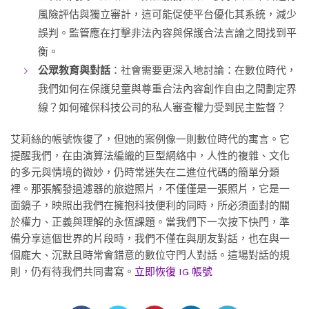
風險評估與獨立審計，這可能促使平台優化其系統，減少
誤判。監管應在打擊非法內容與保護合法言論之間找到平
衡。
公眾教育與對話
：社會需要更深入地討論：在數位時代，
我們如何在保護兒童與尊重合法內容創作自由之間劃定界
線？如何確保科技公司的私人審查權力受到民主監督？
艾莉絲的帳號恢復了，但她的案例像一則數位時代的寓言。它
提醒我們，在由演算法編織的巨型網絡中，人性的複雜、文化
的多元與情境的微妙，仍時常迷失在二進位代碼的簡單分類
裡。那張觸發過濾器的旅遊照片，不僅僅是一張照片，它是一
面鏡子，映照出我們在擁抱科技便利的同時，所必須面對的關
於權力、正義與理解的永恆課題。當我們下一次按下快門，準
備分享這個世界的片段時，我們不僅在與朋友對話，也在與一
個龐大、沉默且時常會錯意的數位守門人對話。這場對話的規
則，仍有待我們共同書寫。
立即恢復 IG 帳號