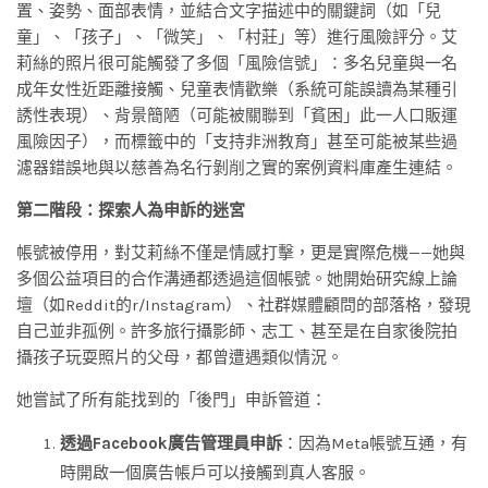
置、姿勢、面部表情，並結合文字描述中的關鍵詞（如「兒
童」、「孩子」、「微笑」、「村莊」等）進行風險評分。艾
莉絲的照片很可能觸發了多個「風險信號」：多名兒童與一名
成年女性近距離接觸、兒童表情歡樂（系統可能誤讀為某種引
誘性表現）、背景簡陋（可能被關聯到「貧困」此一人口販運
風險因子），而標籤中的「支持非洲教育」甚至可能被某些過
濾器錯誤地與以慈善為名行剝削之實的案例資料庫產生連結。
第二階段：探索人為申訴的迷宮
帳號被停用，對艾莉絲不僅是情感打擊，更是實際危機——她與
多個公益項目的合作溝通都透過這個帳號。她開始研究線上論
壇（如Reddit的r/Instagram）、社群媒體顧問的部落格，發現
自己並非孤例。許多旅行攝影師、志工、甚至是在自家後院拍
攝孩子玩耍照片的父母，都曾遭遇類似情況。
她嘗試了所有能找到的「後門」申訴管道：
透過Facebook廣告管理員申訴
：因為Meta帳號互通，有
時開啟一個廣告帳戶可以接觸到真人客服。