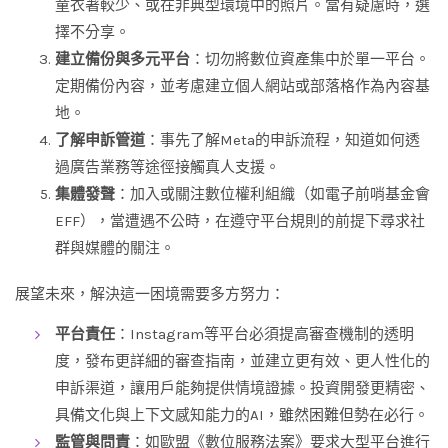
童衣著較少、或在非典型環境中的照片。當有疑慮時，選
擇不分享。
建立備份與多元平台
：切勿將數位資產集中於單一平台。
定期備份內容，並考慮建立個人網站或部落格作為內容基
地。
了解申訴管道
：事先了解Meta的申訴流程，知道如何透
過廣告業務等途徑接觸真人支援。
集體發聲
：加入或關注數位權利組織（如電子前哨基金會
EFF），當遭遇不公時，在遵守平台規則的前提下尋求社
群與媒體的關注。
展望未來，解決這一困境需要多方努力：
平台責任
：Instagram等平台必須提高審查機制的透明
度，發布更詳細的審查指南，並建立更有效、更人性化的
申訴渠道，讓用戶能夠提供情境證據。投資開發更精密、
具備文化與上下文感知能力的AI，雖然困難但勢在必行。
監管與問責
：如歐盟《數位服務法案》要求大型平台進行