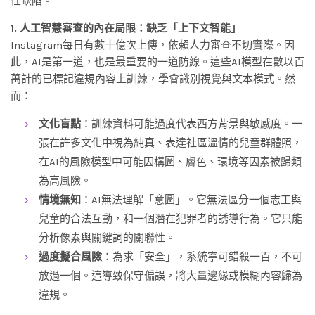
性缺陷。
1. 人工智慧審查的內在局限：缺乏「上下文智能」
Instagram每日有數十億次上傳，依賴人力審查不切實際。因
此，AI是第一道，也是最重要的一道防線。這些AI模型在數以百
萬計的已標記違規內容上訓練，學會識別視覺與文本模式。然
而：
文化盲點
：訓練資料可能過度代表西方背景與敏感度。一
張在許多文化中視為純真、表達社區溫情的兒童群體照，
在AI的風險模型中可能因構圖、膚色、環境等因素被歸類
為高風險。
情境無知
：AI無法理解「意圖」。它無法區分一個志工與
兒童的合法互動，和一個潛在犯罪者的誘導行為。它只能
分析像素與關鍵詞的關聯性。
過度擬合風險
：為求「安全」，系統寧可錯殺一百，不可
放過一個。這導致保守偏誤，將大量邊緣或模糊內容歸為
違規。