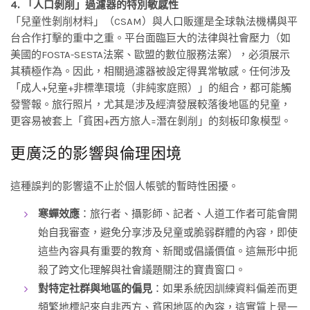
4. 「人口剝削」過濾器的特別敏感性
「兒童性剝削材料」（CSAM）與人口販運是全球執法機構與平
台合作打擊的重中之重。平台面臨巨大的法律與社會壓力（如
美國的FOSTA-SESTA法案、歐盟的數位服務法案），必須展示
其積極作為。因此，相關過濾器被設定得異常敏感。任何涉及
「成人+兒童+非標準環境（非純家庭照）」的組合，都可能觸
發警報。旅行照片，尤其是涉及經濟發展較落後地區的兒童，
更容易被套上「貧困+西方旅人=潛在剝削」的刻板印象模型。
更廣泛的影響與倫理困境
這種誤判的影響遠不止於個人帳號的暫時性困擾。
寒蟬效應
：旅行者、攝影師、記者、人道工作者可能會開
始自我審查，避免分享涉及兒童或脆弱群體的內容，即使
這些內容具有重要的教育、新聞或倡議價值。這無形中扼
殺了跨文化理解與社會議題關注的寶貴窗口。
對特定社群與地區的偏見
：如果系統因訓練資料偏差而更
頻繁地標記來自非西方、貧困地區的內容，這實質上是一