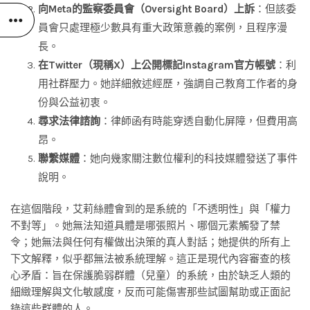
向Meta的監察委員會（Oversight Board）上訴
：但該委
員會只處理極少數具有重大政策意義的案例，且程序漫
長。
在Twitter（現稱X）上公開標記Instagram官方帳號
：利
用社群壓力。她詳細敘述經歷，強調自己教育工作者的身
份與公益初衷。
尋求法律諮詢
：律師函有時能穿透自動化屏障，但費用高
昂。
聯繫媒體
：她向幾家關注數位權利的科技媒體發送了事件
說明。
在這個階段，艾莉絲體會到的是系統的「不透明性」與「權力
不對等」。她無法知道具體是哪張照片、哪個元素觸發了禁
令；她無法與任何有權做出決策的真人對話；她提供的所有上
下文解釋，似乎都無法被系統理解。這正是現代內容審查的核
心矛盾：旨在保護脆弱群體（兒童）的系統，由於缺乏人類的
細緻理解與文化敏感度，反而可能傷害那些試圖幫助或正面記
錄這些群體的人。