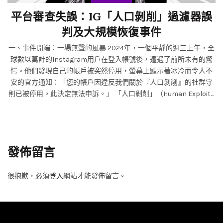
平台審查失誤：IG「人口剝削」過濾器誤
判及大規模恢復事件
一、事件開端：一場無聲的風暴 2024年，一個平靜的週三上午，全
球數以萬計的Instagram用戶在登入帳號後，遭遇了前所未有的驚
愕。他們發現自己的帳戶被突然停用，螢幕上顯示著冰冷而令人不
安的官方通知：「您的帳戶因違反我們關於『人口剝削』的社群守
則已被停用。此決定無法申訴。」 「人口剝削」（Human Exploita
tion），這個詞彙沉重且具有明確的犯罪意涵，主要指向人口販運、
性剝削、強迫勞動等極度嚴重的罪行。收到此通知的用戶涵蓋了各
行各業：致力於婦女權益與兒童保護的非營利組織工作者、記錄戰
區難民生活的攝影記者、分享復健歷程的身心健康倡導者、純粹與
發佈留言
家人朋友分享生活的普通用戶，甚至包括一些小型企業主。他們的
共同點是：從未發佈任何與「剝削」相關的內容，卻在瞬間被貼上
等同於「犯罪者」的標籤，不僅帳號消失，多年經營的社群連結、
很抱歉，必須
登入
網站才能發佈留言。
珍貴回憶、生計來源，也隨之化為烏有。 恐慌、困惑與巨大的不公
感在網路世界迅速蔓延。傳統的申訴管道幾乎完全失效，自動回覆
郵件僅重複著相同的判決，人工客服則遙不可及。這不是零星個
案，而是一場波及全球、規模空前的平台審查系統災難。受害者們