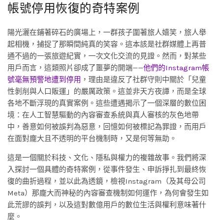
帳號停用恢復的奇特案例
陽光灑在鋪著碎石的廣場上，一群孩子圍著旅人嬉笑，旅人舉
起相機，捕捉了那瞬間純真的笑容。這本該是社群媒體上再普
通不過的一張旅遊紀實，一次文化交流的見證。然而，對某些
用戶而言，這類照片卻成了噩夢的開端——
他們的Instagram帳
號毫無預警地遭到停用
，理由是違反了社群守則中關於「兒童
性剝削與人口販運」的嚴厲政策。這並非天方夜譚，而是全球
各地不斷浮現的真實案例。這些遭遇揭示了一個深層的數位困
境：在人工智慧驅動的內容審查系統與真人審核的灰色地帶
中，善意如何被誤判為惡意，回憶如何被標記為罪證，而用戶
在面對龐大且不透明的平台機制時，又是何等無助。
這是一個關於科技、文化、隱私與權力的複雜故事。我們將深
入探討一個具體的奇特案例，從事件發生、申訴掙扎到最終恢
復的曲折過程，並以此為透鏡，檢視Instagram（及其母公司
Meta）那龐大而神秘的內容審查機制如何運作，為何會發生如
此荒謬的誤判，以及這對數億用戶的數位生活與權利意味著什
麼。