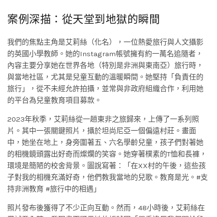
案例深描：從天堂到地獄的瞬間
我們的焦點主角是艾莉絲（化名），一位熱愛旅行與人文攝影
的英國小學教師。她的Instagram帳號擁有約一萬名追隨者，
內容主要分享她在世界各地（特別是非洲與東南亞）旅行時，
與當地社區，尤其是兒童互動的溫暖瞬間。她堅持「負責任的
旅行」，從不未經允許拍攝，並常與非政府組織合作，利用她
的平台為兒童教育項目募款。
2023年秋季，艾莉絲從一趟東非之旅歸來，上傳了一系列照
片。其中一張關鍵照片，攝於坦尚尼亞一個偏遠村莊。畫面
中，她坐在地上，身旁圍著五、六名學齡兒童，孩子們對著她
的相機鏡頭露出好奇而燦爛的笑容。她穿著樸素的T恤和長褲，
環境是簡陋的校舍背景。圖說寫著：「在XX村的午後，這些孩
子對我的相機充滿好奇，他們教我當地的兒歌。教育是光。#支
持非洲教育 #旅行中的相遇」
照片發布後獲得了不少正向互動。然而，48小時後，艾莉絲在