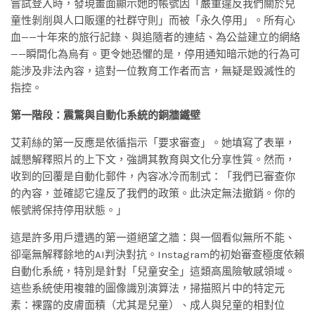
嘗試登入時，發現畫面顯示她的帳號因「嚴重違反我們關於兒
童性剝削與人口販運的社群守則」而被「永久停用」。所有心
血——十年來的旅行記錄、與追隨者的連結、為公益建立的網絡
——瞬間化為烏有。更令她恐懼的是，停用通知暗示她的行為可
能涉及非法內容，這對一位教育工作者而言，無疑是毀滅性的
指控。
第一階段：震驚與自動化系統的銅牆鐵壁
艾莉絲的第一反應是依循指示「要求審查」。她填寫了表單，
誠懇解釋照片的上下文，強調其教育與文化分享性質。然而，
收到的回覆是自動化郵件，內容冰冷而制式：「我們已審查你
的內容，並確認它違反了我們的政策。此決定無法撤銷。你的
帳號將保持停用狀態。」
這是許多用戶遭遇的第一道絕望之牆：與一個看似無所不能、
卻毫無解釋餘地的AI判決對抗。Instagram的初始審查極度依賴
自動化系統，特別是針對「兒童安全」這類高風險敏感領域。
這些系統使用複雜的圖像識別演算法，掃描照片中的特定元
素：裸露的皮膚面積（尤其是兒童）、成人與兒童的相對位