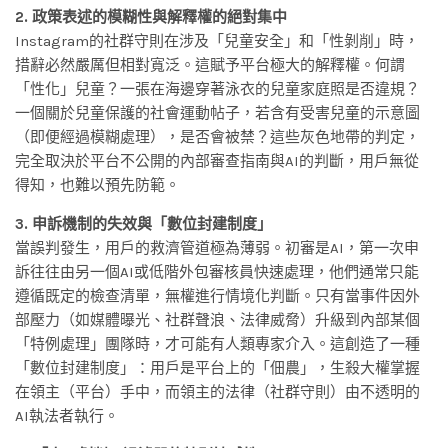
2. 政策表述的模糊性與解釋權的絕對集中
Instagram的社群守則在涉及「兒童安全」和「性剝削」時，
措辭必然嚴厲但相對寬泛。這賦予平台極大的解釋權。何謂
「性化」兒童？一張在海邊穿著泳衣的兒童家庭照是否違規？
一個關於兒童保護的社會運動帖子，若含有受害兒童的示意圖
（即便經過模糊處理），是否會被禁？這些灰色地帶的判定，
完全取決於平台不公開的內部審查指南與AI的判斷，用戶無從
得知，也難以預先防範。
3. 申訴機制的失效與「數位封建制度」
當誤判發生，用戶的救濟管道極為薄弱。初審是AI，第一次申
訴往往由另一個AI或低階外包審核員快速處理，他們通常只能
遵循既定的檢查清單，無權進行情境化判斷。只有當事件因外
部壓力（如媒體曝光、社群聲浪、法律威脅）升級到內部某個
「特例處理」團隊時，才可能有人類專家介入。這創造了一種
「數位封建制度」：用戶是平台上的「佃農」，生殺大權掌握
在領主（平台）手中，而領主的法律（社群守則）由不透明的
AI執法者執行。