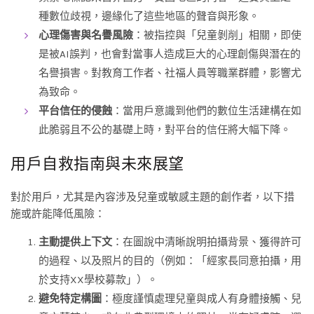
種數位歧視，邊緣化了這些地區的聲音與形象。
心理傷害與名譽風險
：被指控與「兒童剝削」相關，即使
是被AI誤判，也會對當事人造成巨大的心理創傷與潛在的
名譽損害。對教育工作者、社福人員等職業群體，影響尤
為致命。
平台信任的侵蝕
：當用戶意識到他們的數位生活建構在如
此脆弱且不公的基礎上時，對平台的信任將大幅下降。
用戶自救指南與未來展望
對於用戶，尤其是內容涉及兒童或敏感主題的創作者，以下措
施或許能降低風險：
主動提供上下文
：在圖說中清晰說明拍攝背景、獲得許可
的過程、以及照片的目的（例如：「經家長同意拍攝，用
於支持XX學校募款」）。
避免特定構圖
：極度謹慎處理兒童與成人有身體接觸、兒