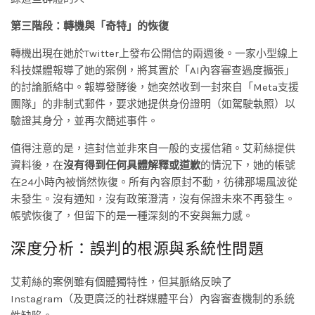
第三階段：轉機與「奇特」的恢復
轉機出現在她於Twitter上發布公開信的兩週後。一家小型線上
科技媒體報導了她的案例，將其置於「AI內容審查過度擴張」
的討論脈絡中。報導發酵後，她突然收到一封來自「Meta支援
團隊」的非制式郵件，要求她提供身份證明（如駕駛執照）以
驗證其身分，並再次簡述事件。
值得注意的是，這封信並非來自一般的支援信箱。艾莉絲提供
資料後，在
沒有得到任何具體解釋或道歉
的情況下，她的帳號
在24小時內被悄然恢復。所有內容原封不動，彷彿那場風波從
未發生。沒有通知，沒有政策澄清，沒有保證未來不再發生。
帳號恢復了，但留下的是一種深刻的不安與無力感。
深度分析：誤判的根源與系統性問題
艾莉絲的案例雖有個體獨特性，但其脈絡反映了
Instagram（及更廣泛的社群媒體平台）內容審查機制的系統