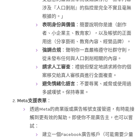
涉及『人口剝削』的指控是完全不實且毫無
根據的。」
表明身份與價值
：簡要說明你是誰（創作
者、小企業主、教育家），以及帳號的正面
用途（分享藝術、教育內容、經營品牌）。
強調合規
：聲明你一直嚴格遵守社群守則，
從未發布任何與人口剝削相關的內容。
請求人工審查
：禮貌但堅定地請求將你的個
案移交給真人審核員進行全面複查。
避免情緒化語言
：不要辱罵、威脅或使用過
多感嘆號。保持專業。
Meta支援表單
：
透過Meta的商業版或廣告帳號支援管道，有時能接
觸到更有效的幫助。即使你不是廣告主，也可以嘗
試：
建立一個Facebook廣告帳戶（可能需要少量