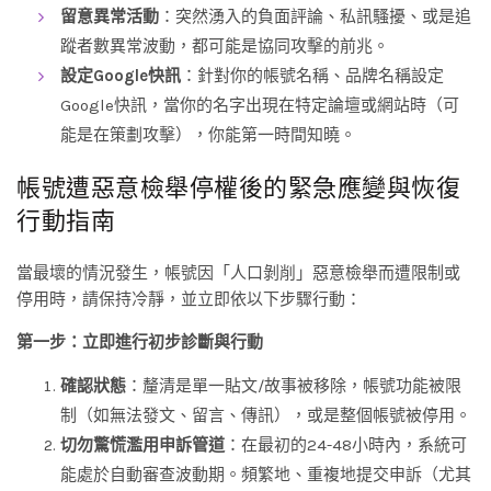
留意異常活動
：突然湧入的負面評論、私訊騷擾、或是追
蹤者數異常波動，都可能是協同攻擊的前兆。
設定Google快訊
：針對你的帳號名稱、品牌名稱設定
Google快訊，當你的名字出現在特定論壇或網站時（可
能是在策劃攻擊），你能第一時間知曉。
帳號遭惡意檢舉停權後的緊急應變與恢復
行動指南
當最壞的情況發生，帳號因「人口剝削」惡意檢舉而遭限制或
停用時，請保持冷靜，並立即依以下步驟行動：
第一步：立即進行初步診斷與行動
確認狀態
：釐清是單一貼文/故事被移除，帳號功能被限
制（如無法發文、留言、傳訊），或是整個帳號被停用。
切勿驚慌濫用申訴管道
：在最初的24-48小時內，系統可
能處於自動審查波動期。頻繁地、重複地提交申訴（尤其