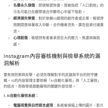
名譽永久損傷
：即使帳號恢復，曾被指控「人口剝削」的
污名可能已在觀眾或合作夥伴心中留下陰影。
經濟損失慘重
：對於依賴IG變現的創作者或企業，帳號停
用期間意味著收入中斷、合作機會流失、廣告投資付諸東
流。
心理創傷
：帳號持有者會承受巨大的壓力、焦慮與無助
感。
Instagram內容審核機制與檢舉系統的漏
洞解析
要有效防禦與反擊，必須先理解對手的武器與平台的防守邏
輯。IG的內容管理主要依賴「AI自動化審核」與「人工審核」
的結合，而檢舉是啟動審核的關鍵外部信號。
1. AI自動化審核系統：
電腦視覺與自然語言處理
：系統會掃描上傳的圖片、影片