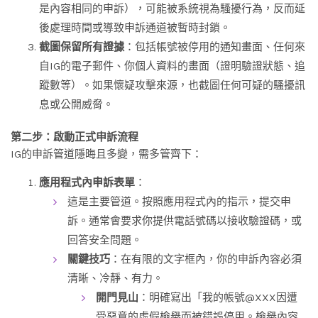
是內容相同的申訴），可能被系統視為騷擾行為，反而延
後處理時間或導致申訴通道被暫時封鎖。
截圖保留所有證據
：包括帳號被停用的通知畫面、任何來
自IG的電子郵件、你個人資料的畫面（證明驗證狀態、追
蹤數等）。如果懷疑攻擊來源，也截圖任何可疑的騷擾訊
息或公開威脅。
第二步：啟動正式申訴流程
IG的申訴管道隱晦且多變，需多管齊下：
應用程式內申訴表單
：
這是主要管道。按照應用程式內的指示，提交申
訴。通常會要求你提供電話號碼以接收驗證碼，或
回答安全問題。
關鍵技巧
：在有限的文字框內，你的申訴內容必須
清晰、冷靜、有力。
開門見山
：明確寫出「我的帳號@XXX因遭
受惡意的虛假檢舉而被錯誤停用。檢舉內容