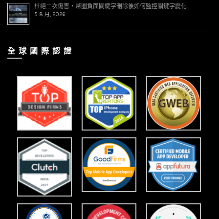
杜絕二次傷害，幣圈負面關鍵字刪除後如何監控關鍵字變化
5 8 月, 2026
全 球 國 際 認 證