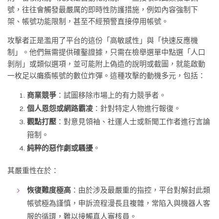
號，往往會觸發最嚴厲的即時性防護措施，例如內容強制下
架、帳號功能限制，甚至不經預警直接停用帳號。
攻擊者正是濫用了平台的這份「高敏感性」與「快速反應機
制」。他們無需提供確鑿證據，只需在檢舉選單中點選「人口
剝削」或類似選項，並可能附上偽造的說明或截圖，就能啟動
一枚足以癱瘓帳號的數位炸彈。這種攻擊的動機多元，包括：
商業競爭
：試圖移除市場上的有力競爭者。
個人恩怨或網路霸凌
：針對特定人物進行報復。
觀點打壓
：對意見領袖、社運人士或新聞工作者進行言論
箝制。
純粹的惡作劇或騷擾
。
其嚴重性在於：
恢復難度極高
：由於涉及最嚴重的指控，平台對解封此類
帳號極為謹慎，申訴流程漫長且複雜，常陷入與機器人客
服的循環，難以接觸真人審核員。