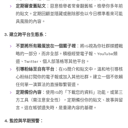
定期審查舊貼文
：惡意檢舉者常會翻舊帳，檢舉你多年前
的貼文。定期回顧並隱藏或刪除那些以今日標準看來可能
具風險的內容。
3. 建立跨平台生態系：
不要將所有雞蛋放在一個籃子裡
：將IG視為你社群媒體戰
略的一部分，而非全部。積極經營電子報、YouTube頻
道、Twitter、個人部落格等其他平台。
引導粉絲至自有平台
：在IG簡介和貼文中，溫和地引導核
心粉絲訂閱你的電子報或加入其他社群。建立一個不依賴
任何單一演算法的直接聯繫管道。
定期備份內容
：使用IG的「下載您的資料」功能，或第三
方工具（需注意安全性），定期備份你的貼文、故事與留
言。這在帳號遺失時，是重建內容的基礎。
4. 監控與早期預警：