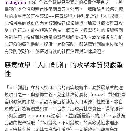
Instagram
（IG）作為全球最具影響力的視覺化平台之一，其
帳號的安全性與穩定性至關重要。然而，一種陰險且殺傷力極
強的攻擊手段正在蔓延——惡意檢舉，特別是針對「人口剝削」
此類最高敏感度的內容類別進行虛假檢舉。這種「假檢舉真攻
擊」的行為，能在短時間內使一個清白、經營多年的帳號遭到
強制停用，造成難以估量的聲譽與經濟損失。本文將深入剖析
此現象的運作機制，提供一套從預防、即時應對到徹底恢復的
完整防護戰略，並探討背後的社群治理與法律議題。
惡意檢舉「人口剝削」的攻擊本質與嚴重
性
「人口剝削」在各大社群平台的內容規範中，屬於最嚴重的違
規項目之一，與恐怖主義、兒童性虐待素材（CSAM）並列於零
容忍政策的頂端。這類內容直接涉及人口販運、性奴役、非自
願的性行為等嚴重犯罪。平台為了展現其社會責任、遵守法律
（如美國的FOSTA-SEDA法案），並保護最脆弱的用戶，對涉及
此類的檢舉採取「寧可錯殺，不可錯放」的高敏感性處理原
則。審核系統（尤其是自動化系統）一旦接收到此類檢舉訊