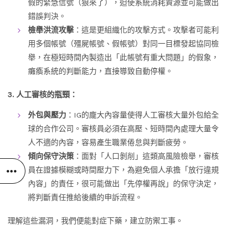
假的緊急信號（狼來了），迫使系統消耗資源並可能做出
錯誤判決。
檢舉洪流攻擊
：這是更組織化的攻擊方式。攻擊者可能利
用多個帳號（殭屍帳號、假帳號）對同一目標發起協同檢
舉，在極短時間內製造出「此帳號有重大問題」的假象，
癱瘓系統的判斷能力，直接導致自動停權。
3. 人工審核的瓶頸：
外包與壓力
：IG的龐大內容量使得人工審核大量外包給全
球的合作公司。審核員必須在高壓、短時間內處理大量令
人不適的內容，容易產生職業倦怠與判斷疲勞。
傾向保守決策
：面對「人口剝削」這類高風險檢舉，審核
員在證據模糊或時間壓力下，為避免個人承擔「放行違規
內容」的責任，很可能做出「先停權再說」的保守決定，
將判斷責任推給後續的申訴流程。
理解這些漏洞，我們便能對症下藥，建立防禦工事。