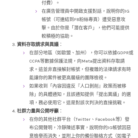
付費）。
在廣告管理員中開啟支援對話，說明你的IG
帳號（可連結到FB粉絲專頁）遭受惡意攻
擊。由於你是「潛在客戶」，他們可能提供
較積極的協助。
資料存取請求與異議
：
在部分地區（如歐盟、加州），你可以依據GDPR或
CCPA等數據保護法規，向Meta提出資料存取請
求。這並非直接解封帳號，但複雜的法律請求有時
能讓你的案件被更高層級的團隊檢視。
如果收到「內容因違反『人口剝削』政策而被移
除」的具體通知，且該通知提供「提出異議」的選
項，務必使用它。這是對該次判決的直接挑戰。
社群力量與公開呼籲
：
在你的其他社群平台（Twitter、Facebook等）發
布公開聲明，冷靜陳述事實，說明你的IG帳號因惡
意檢舉而消失，並附上你的備份聯絡方式（如電子