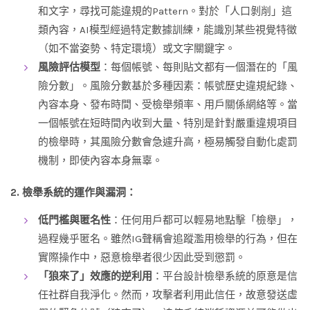
和文字，尋找可能違規的Pattern。對於「人口剝削」這
類內容，AI模型經過特定數據訓練，能識別某些視覺特徵
（如不當姿勢、特定環境）或文字關鍵字。
風險評估模型
：每個帳號、每則貼文都有一個潛在的「風
險分數」。風險分數基於多種因素：帳號歷史違規紀錄、
內容本身、發布時間、受檢舉頻率、用戶關係網絡等。當
一個帳號在短時間內收到大量、特別是針對嚴重違規項目
的檢舉時，其風險分數會急遽升高，極易觸發自動化處罰
機制，即使內容本身無辜。
2. 檢舉系統的運作與漏洞：
低門檻與匿名性
：任何用戶都可以輕易地點擊「檢舉」，
過程幾乎匿名。雖然IG聲稱會追蹤濫用檢舉的行為，但在
實際操作中，惡意檢舉者很少因此受到懲罰。
「狼來了」效應的逆利用
：平台設計檢舉系統的原意是信
任社群自我淨化。然而，攻擊者利用此信任，故意發送虛