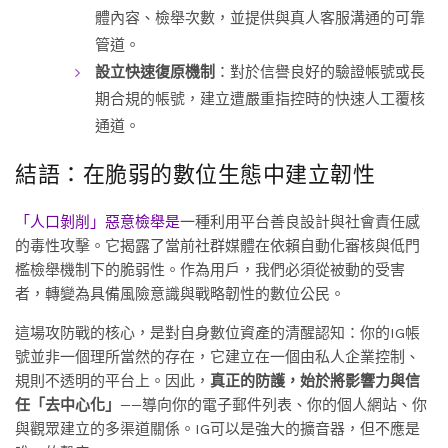
體內容、檢舉次數，並提供與真人客服溝通的可靠
管道。
設立快速復原機制
：對於信譽良好的驗證帳號或長
期合規的帳號，建立遭嚴重指控時的快速人工覆核
通道。
結語：在脆弱的數位生態中建立韌性
「人口剝削」惡意檢舉是
一種利用平台善良設計與社會責任感
的毒性攻擊。它揭露了當前社群媒體在依賴自動化審核與低門
檻檢舉機制下的脆弱性。作為用戶，我們必須從被動的受害
者，轉變為具備風險意識與戰略韌性的數位公民。
這場攻防戰的核心，是對自身數位資產的清醒認知：你的IG帳
號並非一個理所當然的存在，它建立在一個由私人企業控制、
規則不透明的平台上。因此，
真正的防護，始於將影響力與信
任「去中心化」
——導向你的電子郵件列表、你的個人網站、你
與觀眾建立的多渠道關係。IG可以是強大的擴音器，但不應是