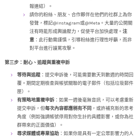
報連結）。
請你的粉絲、朋友、合作夥伴在他們的社群上為你
發聲，標記@Instagram或@Meta。大量的公開關
注有時能形成輿論壓力，促使平台加快處理。
注
意
：此行動需謹慎，引導粉絲進行理性呼籲，而非
對平台進行謾罵攻擊。
第三步：耐心、追蹤與重複申訴
等待與追蹤
：提交申訴後，可能需要數天到數週的時間回
覆。期間定期檢查與帳號關聯的電子郵件（包括垃圾郵件
匣）。
有策略地重複申訴
：如果一週後毫無音訊，可以考慮重新
提交申訴，但
每次內容都應稍有不同
，或許補充新的思考
角度（例如強調帳號停用對你生計的具體影響，或你為社
群帶來的正面價值）。
尋求媒體或專業協助
：如果你是具有一定公眾影響力的人