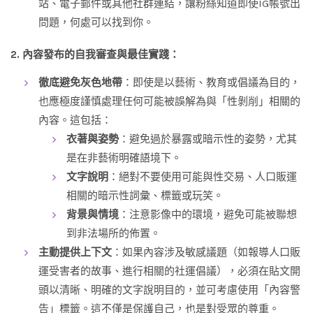
站、電子郵件或其他社群連結，讓粉絲知道即使IG帳號出
問題，何處可以找到你。
2. 內容發布的自我審查與最佳實踐：
徹底避免灰色地帶
：即使是以藝術、教育或倡議為目的，
也應極度謹慎處理任何可能被誤解為與「性剝削」相關的
內容。這包括：
衣著與姿勢
：避免過於暴露或暗示性的姿勢，尤其
是在非藝術明確語境下。
文字說明
：絕對不要使用可能與性交易、人口販運
相關的暗示性詞彙、標籤或玩笑。
背景與情境
：注意影像中的環境，避免可能被聯想
到非法場所的佈置。
主動提供上下文
：如果內容涉及敏感議題（如報導人口販
運受害者的故事、進行相關的社運倡議），必須在貼文開
頭以清晰、明確的文字說明目的，並可考慮使用「內容警
告」標籤。這不僅是保護自己，也是對受眾的尊重。