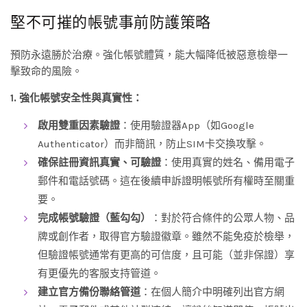
堅不可摧的帳號事前防護策略
預防永遠勝於治療。強化帳號體質，能大幅降低被惡意檢舉一
擊致命的風險。
1. 強化帳號安全性與真實性：
啟用雙重因素驗證
：使用驗證器App（如Google
Authenticator）而非簡訊，防止SIM卡交換攻擊。
確保註冊資訊真實、可驗證
：使用真實的姓名、備用電子
郵件和電話號碼。這在後續申訴證明帳號所有權時至關重
要。
完成帳號驗證（藍勾勾）
：對於符合條件的公眾人物、品
牌或創作者，取得官方驗證徽章。雖然不能免疫於檢舉，
但驗證帳號通常有更高的可信度，且可能（並非保證）享
有更優先的客服支持管道。
建立官方備份聯絡管道
：在個人簡介中明確列出官方網