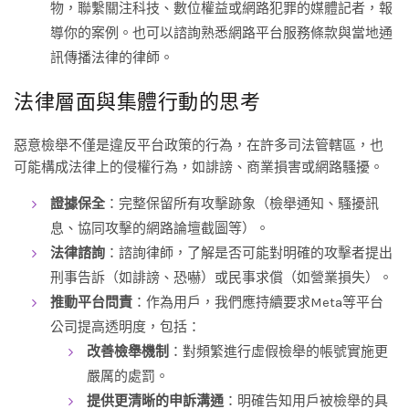
物，聯繫關注科技、數位權益或網路犯罪的媒體記者，報
導你的案例。也可以諮詢熟悉網路平台服務條款與當地通
訊傳播法律的律師。
法律層面與集體行動的思考
惡意檢舉不僅是違反平台政策的行為，在許多司法管轄區，也
可能構成法律上的侵權行為，如誹謗、商業損害或網路騷擾。
證據保全
：完整保留所有攻擊跡象（檢舉通知、騷擾訊
息、協同攻擊的網路論壇截圖等）。
法律諮詢
：諮詢律師，了解是否可能對明確的攻擊者提出
刑事告訴（如誹謗、恐嚇）或民事求償（如營業損失）。
推動平台問責
：作為用戶，我們應持續要求Meta等平台
公司提高透明度，包括：
改善檢舉機制
：對頻繁進行虛假檢舉的帳號實施更
嚴厲的處罰。
提供更清晰的申訴溝通
：明確告知用戶被檢舉的具