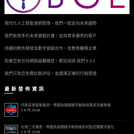
現代化人工智能營銷管理，我們一起走向未來趨勢
我們有很多的未來營銷計畫，並與眾多優秀的客戶
持續的軟件開發及數字營銷合作，並教育輔導企業
如果您有任何網路疑難雜症，歡迎諮詢 我們 B G E
我們可為您免費診斷評估，並選擇正確的行銷管道
最 新 發 佈 資 訊
同業惡意點擊養詞，幣圈負面關鍵字刪除與異常流量舉報
5 8 月, 2026
杜絕二次傷害，幣圈負面關鍵字刪除後如何監控關鍵字變化
5 8 月, 2026