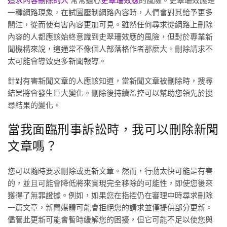
追求內容刪除的人
常常擔心
史翠珊效應
的風險。史翠珊效應是
一種網路現象，在試圖壓制網路內容時，人們會對其給予更多
關注，從而使有害內容更加可見。雖然任何尋求從網路上刪除
內容的人都應該始終意識到史翠珊效應的風險，但對於專業新
聞機構來說，這通常不像個人部落格作者那麼大。刪除請求不
太可能會導致更多新聞報導。
針對有害新聞文章的人應該知道，當新聞文章被刪除時，搜尋
結果將會發生巨大變化。刪除後持續監控可以幫助您領先於搜
尋結果的變化。
當我面臨刑事訴訟時，我可以刪除新聞
文章嗎？
您可以隨時要求刪除或更新文章。然而，行動太快可能是有害
的，並且可能會降低將來實現完全移除的可能性，即使您後來
獲得了無罪證據。例如，如果您在指控仍在審理中時尋求刪除
一篇文章，新聞媒體可能會拒絕您的請求並僅提供部分更新。
儘管此更新可能會暫時緩解您的困擾，但它可能不足以使您與