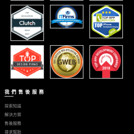
我 們 售 後 服 務
探索知識
解決方案
售後服務
尋求幫助