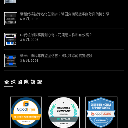
幣種代碼被污名化怎麼辦？幣圈負面關鍵字刪除與輿情引導
5 8 月, 2026
FB代檢舉服務實測心得：花錢請人檢舉有效嗎？
3 8 月, 2026
檢舉FB粉絲專頁盜圖仿冒，成功移除的真實經驗
3 8 月, 2026
全 球 國 際 認 證