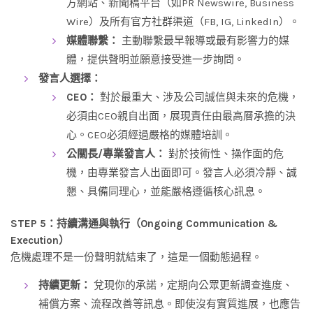
方網站、新聞稿平台（如PR Newswire, Business
Wire）及所有官方社群渠道（FB, IG, LinkedIn）。
媒體聯繫：
主動聯繫最早報導或最有影響力的媒
體，提供聲明並願意接受進一步詢問。
發言人選擇：
CEO：
對於最重大、涉及公司誠信與未來的危機，
必須由CEO親自出面，展現責任由最高層承擔的決
心。CEO必須經過嚴格的媒體培訓。
公關長/專業發言人：
對於技術性、操作面的危
機，由專業發言人出面即可。發言人必須冷靜、誠
懇、具備同理心，並能嚴格遵循核心訊息。
STEP 5：持續溝通與執行（Ongoing Communication &
Execution）
危機處理不是一份聲明就結束了，這是一個動態過程。
持續更新：
兌現你的承諾，定期向公眾更新調查進度、
補償方案、流程改善等訊息。即使沒有實質進展，也應告