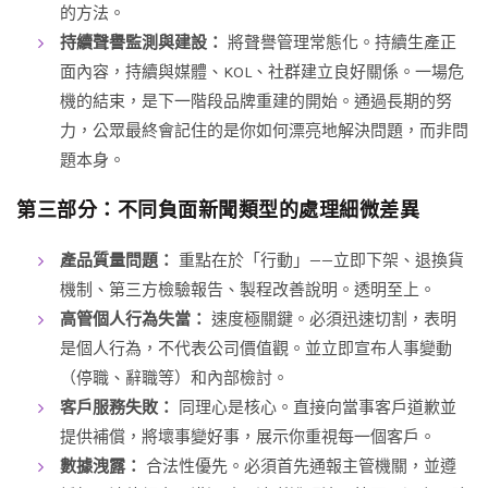
的方法。
持續聲譽監測與建設：
將聲譽管理常態化。持續生產正
面內容，持續與媒體、KOL、社群建立良好關係。一場危
機的結束，是下一階段品牌重建的開始。通過長期的努
力，公眾最終會記住的是你如何漂亮地解決問題，而非問
題本身。
第三部分：不同負面新聞類型的處理細微差異
產品質量問題：
重點在於「行動」——立即下架、退換貨
機制、第三方檢驗報告、製程改善說明。透明至上。
高管個人行為失當：
速度極關鍵。必須迅速切割，表明
是個人行為，不代表公司價值觀。並立即宣布人事變動
（停職、辭職等）和內部檢討。
客戶服務失敗：
同理心是核心。直接向當事客戶道歉並
提供補償，將壞事變好事，展示你重視每一個客戶。
數據洩露：
合法性優先。必須首先通報主管機關，並遵