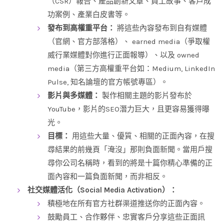
（CSR）報告、產品創新文章、員工故事、客戶成
功案例、產業白皮書等。
發布到高權重平台：
將這些內容發布到自有媒體
（官網、官方部落格）、 earned media（爭取權
威行業媒體對你進行正面報導）、以及 owned
media（第三方高權重平台如：Medium, LinkedIn
Pulse, 知名論壇的官方帳號專區）。
影片與多媒體：
製作相關主題的影片發布於
YouTube，影片的SEO潛力巨大，且更容易獲得曝
光。
目標：
用這些大量、優質、相關的正面內容，在搜
尋結果的前幾頁「淹沒」那則負面新聞。當用戶搜
尋你公司名稱時，看到的將是十篇你精心準備的正
面內容和一篇負面新聞，而非相反。
社交媒體活化（Social Media Activation）：
積極地在所有官方社群渠道推送你的正面內容。
鼓勵員工、合作夥伴、忠實客戶分享這些正面訊