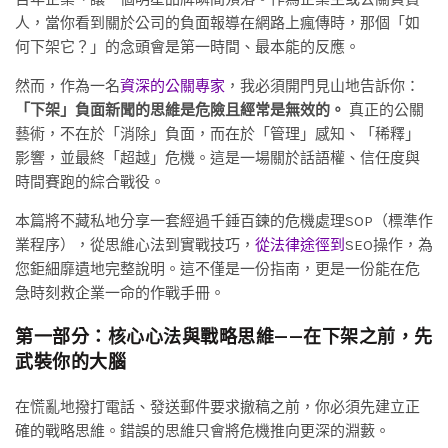
人，當你看到關於公司的負面報導在網路上瘋傳時，那個「如
何下架它？」的念頭會是第一時間、最本能的反應。
然而，作為一名
資深的公關專家
，我必須開門見山地告訴你：
「下架」負面新聞的思維是危險且經常是無效的。
真正的公關
藝術，不在於「消除」負面，而在於「管理」感知、「稀釋」
影響，並最終「超越」危機。這是一場關於話語權、信任度與
時間賽跑的綜合戰役。
本篇將不藏私地分享一套經過千錘百鍊的危機處理SOP（標準作
業程序），從思維心法到實戰技巧，
從法律途徑到
SEO操作，為
您鉅細靡遺地完整說明。這不僅是一份指南，更是一份能在危
急時刻救企業一命的作戰手冊。
第一部分：核心心法與戰略思維——在下架之前，先
武裝你的大腦
在慌亂地撥打電話、發送郵件要求撤稿之前，你必須先建立正
確的戰略思維。錯誤的思維只會將危機推向更深的淵藪。