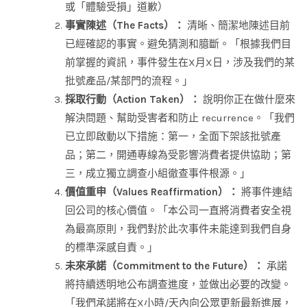
或「體驗受損」道歉）
事實陳述（The Facts）：
清晰、簡潔地陳述目前
已經確認的事實。避免猜測和臆斷。「根據我們目
前掌握的資訊，事件發生在X月X日，涉及我們的某
批號產品/某部門的流程。」
採取行動（Action Taken）：
說明你正在做什麼來
解決問題、幫助受害者和防止 recurrence。「我們
已立即啟動以下措施：第一，全面下架該批號產
品；第二，開通專線為受影響消費者提供協助；第
三，成立獨立調查小組徹查事件根源。」
價值重申（Values Reaffirmation）：
將事件連結
回公司的核心價值。「本公司一直將消費者安全視
為最高原則，我們對於此次事件未能達到我們自身
的標準深感自責。」
未來承諾（Commitment to the Future）：
承諾
將持續透明地公布調查進度，並做出必要的改變。
「我們承諾將在X小時/天內向公眾更新最新進展，