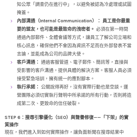
知公眾「調查仍在進行中」，以避免被認為冷處理或試圖
掩蓋。
內部溝通（Internal Communication）：
員工是你最重
要的盟友，也可能是最致命的洩密者。
必須在第一時間
通過內部郵件、全體會議等方式，讓員工了解公司立場和
核心訊息，確保他們不會因為資訊不足而在外部發表不當
言論，並能成為公司的品牌大使。
客戶溝通：
通過客服管道、電子郵件、簡訊等，直接與
受影響的客戶溝通，提供具體的解決方案。客服人員必須
接受緊急培訓，擁有統一的應對腳本。
執行承諾：
公關說得再好，沒有實際行動也是空談。運
營團隊必須切實執行聲明中所承諾的所有行動，否則將造
成第二次、更致命的信任破裂。
STEP 6：搜尋引擎優化（SEO）與聲譽修復——「下架」的實
質操作
現在，我們進入到如何實際操作，讓負面新聞在搜尋結果中