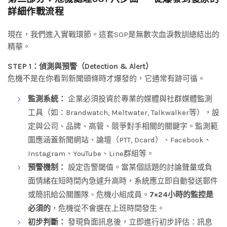
詳細作戰流程
現在，我們進入實戰環節。這套SOP是無數次血淚教訓總結出的
精華。
STEP 1：偵測與預警（Detection & Alert）
危機不是在你看到新聞頭條時才爆發的，它通常有跡可循。
監測系統：
企業必須投資於專業的媒體與社群媒體監測
工具（如：Brandwatch, Meltwater, Talkwalker等），設
定與公司、品牌、高管、競爭對手相關的關鍵字。監測範
圍應涵蓋新聞網站、論壇（PTT, Dcard）、Facebook、
Instagram、YouTube、Line群組等。
預警機制：
設定告警閾值。當某個話題的討論聲量或負
面情緒在短時間內急遽升高時，系統應立即自動發送郵件
或簡訊給公關團隊、危機小組成員。
7×24小時的監控是
必須的
，危機從不會選在上班時間發生。
初步判斷：
發現負面訊息後，立即進行初步評估：訊息