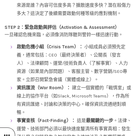
來源是誰？內容可信度多高？擴散速度多快？潛在殺傷力
多大？這決定了後續需要啟動何種等級的應對機制。
STEP 2：緊急啟動與評估（Activation & Assessment）
一旦確認危機來臨，必須像消防隊聽到警鈴一樣迅速行動。
啟動危機小組（Crisis Team）：
小組成員必須預先定
義，通常包括：CEO（最終決策者）、公關長（發言
人）、法律顧問、運營/技術負責人（了解事實）、人力
資源（如果是內部問題）、客服主管、數字營銷/SEO專
家。立即召開緊急會議（實體或線上）。
資訊匯流（War Room）：
建立一個實體的「戰情室」或
線上的協作平台（如Slack, Microsoft Teams），作為所
有資訊匯總、討論和決策的中心。確保資訊流通絕對順
暢。
事實查核（Fact-Finding）：
這是
最關鍵的一步
。法律、
運營、技術部門必須以最快速度釐清所有事實真相：發生