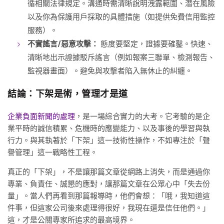
循相關法律規定。溝通時需清晰說明洩露範圍、潛在風險
以及你為保護用戶採取的具體措施（如提供免費信用監控
服務）。
不實謠言/惡意攻擊：
態度要堅定，證據要確鑿。快速、
清晰地出示證據駁斥謠言（例如報案三聯單、檢測報告、
監視器畫面）。避免與攻擊者陷入無休止的糾纏。
結論：下架是術，管理才是道
企業負面新聞的處理
，是一場綜合實力的大考。它考驗的是企
業平時的誠信積累、危機時的應變能力、以及事後的學習與執
行力。與其執著於「下架」這一技術性操作，不如專注於「聲
譽管理」這一戰略性工程。
真正的「下架」，不是讓那篇文章從網路上消失，而是通過你
專業、負責任、誠懇的應對，讓那篇文章在公眾心中「失去份
量」。當人們再看到那篇報導時，他們會想：「哦，我知道這
件事，但這家公司後來處理得很好，我現在還是信任他們。」
這，才是公關專家所追求的最高境界。