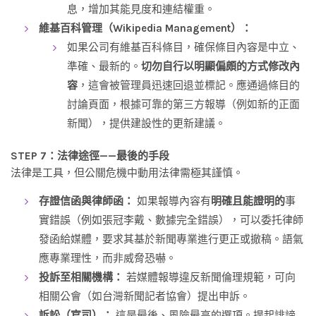
息，增加其能見度和連結權重。
維基百科管理（Wikipedia Management）：
如果公司有維基百科條目，確保條目內容是中立、
準確、最新的。
切勿自行以明顯偏頗的方式修改內
容
，這會被管理員迅速回退並標記。應通過條目的
討論頁面，根據可靠的第三方報導（例如新的正面
新聞），提供建設性的更新建議。
STEP 7：法律途徑——最後的手段
法律是工具，但公關危機中動用法律需極其謹慎。
存證信函與律師函：
如果報導內容有
明確且能證明的
事
實錯誤（例如張冠李戴、數據完全錯誤），可以委托律師
發函給媒體，要求其基於新聞專業進行更正或撤稿。語氣
應專業理性，而非威脅恐嚇。
投訴至相關機構：
若媒體報導違反新聞倫理規範，可向
相關公會（如台灣新聞記者協會）提出申訴。
訴訟（官司）：
這是最後、風險最高的選項。提起誹謗