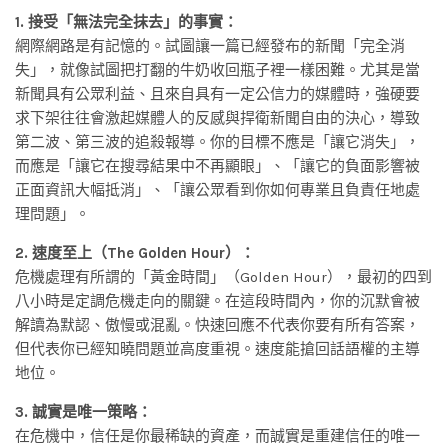
1. 接受「無法完全抹去」的事實：
網際網路是有記憶的。試圖讓一篇已經發布的新聞「完全消
失」，就像試圖把打翻的牛奶收回瓶子裡一樣困難。尤其是當
新聞具有公眾利益、且來自具有一定公信力的媒體時，強硬要
求下架往往會激起媒體人的反感與捍衛新聞自由的決心，導致
第二波、第三波的追殺報導。你的目標不應是「讓它消失」，
而應是「讓它在搜尋結果中不再顯眼」、「讓它的負面影響被
正面資訊大幅抵消」、「讓公眾看到你如何專業且負責任地處
理問題」。
2. 速度至上（The Golden Hour）：
危機處理有所謂的「黃金時間」（Golden Hour），最初的四到
八小時是定調危機走向的關鍵。在這段時間內，你的沉默會被
解讀為默認、傲慢或混亂。快速回應不代表你要有所有答案，
但代表你已經知曉問題並高度重視。速度能搶回話語權的主導
地位。
3. 誠實是唯一策略：
在危機中，信任是你最稀缺的資產，而誠實是重建信任的唯一