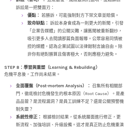
訴訟是一把雙面刃：
優點：
若勝訴，可能強制對方下架文章並賠償。
致命缺點：
訴訟本身會成為一則更大的新聞，引發
「企業告媒體」的公關災難，讓舊聞被重新翻炒，
吸引更多人去閱讀那篇負面報導。公眾容易同情被
控的媒體，認為企業試圖以法律鉗制言論自由。除
非你有絕對勝算且傷害極大，否則應極力避免。
STEP 8：學習與重塑（Learning & Rebuilding）
危機平息後，工作尚未結束。
全面覆盤（Post-mortem Analysis）：
召集所有相關部
門，徹底檢討危機發生的根本原因（Root Cause）。是產
品品管？是流程漏洞？是員工訓練不足？還是公關預警機
制失靈？
系統性修正：
根據檢討結果，從系統層面進行修正，更
新流程、加強培訓、升級設備。這才是真正防止危機重演