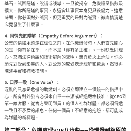
基石。試圖隱瞞、說謊或誤導，一旦被揭穿，危機將呈指數級
擴大。你所隱瞞的事實，永遠會比事實本身更具殺傷力。這意
味著，你必須對外誠實，但更重要的是對內誠實，徹底搞清楚
究竟發生了什麼事。
4. 同情先於辯解（Empathy Before Argument）：
公眾的情緒永遠走在理性之前。在危機爆發時，人們首先關心
的是「你有多在乎」，而不是「你有多正確」。一份缺乏同理
心、充滿法律術語和技術辯解的聲明，無異於火上澆油。你必
須先對受到影響的人、對公眾的感受表達理解和歉意，然後再
陳述事實和補救措施。
5. 口徑一致（One Voice）：
混亂的訊息是危機的助燃劑。必須立即建立一個統一的指揮中
心，所有對外發言必須來自單一來源或經過嚴格核准。從CEO到
第一線客服，從官方聲明到員工的個人社群媒體，都必須傳遞
一致且不矛盾的訊息。任何一個員工不經意的抱怨，都可能成
為媒體的新標題。
第二部分：危機處理SOP八步曲——從爆發到復原的