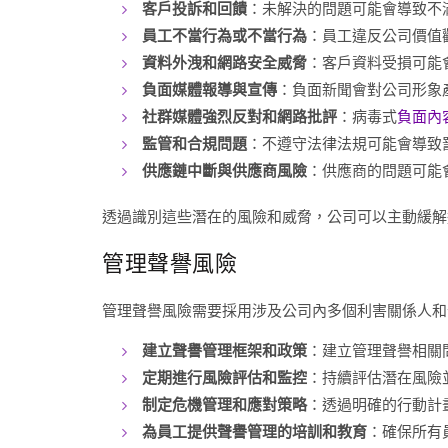
客戶投訴和回饋
：未解決的問題可能會導致不
員工不當行為或不當行為
：員工違反公司價值
資料外洩和網路安全威脅
：客戶資料受損可能
負面媒體報導與宣傳
：負面新聞會對公司形象
社群媒體強烈反對和網路批評
：病毒式
負面內
監管和合規問題
：不遵守法律法規可能會導致
供應鏈中斷與供應商風險
：供應商的問題可能
透過識別這些潛在的風險和威脅，公司可以主動緩解
管理聲譽風險
管理聲譽風險需要採用涉及公司內多個利害關係人和
建立聲譽管理框架和政策
：建立管理聲譽相關
定期進行風險評估和監控
：持續評估潛在風險
制定危機管理和應對策略
：透過明確的行動計
為員工提供聲譽管理的培訓和教育
：確保所有