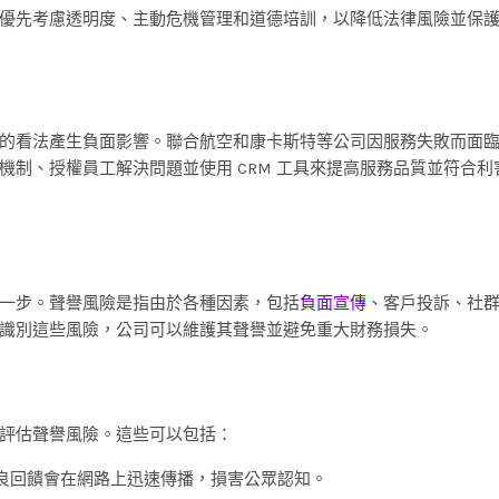
優先考慮透明度、主動危機管理和道德培訓，以降低法律風險並保
的看法產生負面影響。聯合航空和康卡斯特等公司因服務失敗而面
制、授權員工解決問題並使用 CRM 工具來提高服務品質並符合利
一步。聲譽風險是指由於各種因素，包括
負面宣傳
、客戶投訴、社
識別這些風險，公司可以維護其聲譽並避免重大財務損失。
評估聲譽風險。這些可以包括：
良回饋會在網路上迅速傳播，損害公眾認知。