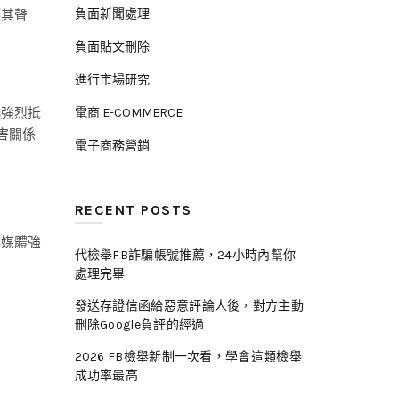
負面新聞處理
護其聲
負面貼文刪除
進行市場研究
臨強烈抵
電商 E-COMMERCE
害關係
電子商務營銷
RECENT POSTS
群媒體強
代檢舉FB詐騙帳號推薦，24小時內幫你
處理完畢
發送存證信函給惡意評論人後，對方主動
刪除Google負評的經過
2026 FB檢舉新制一次看，學會這類檢舉
成功率最高