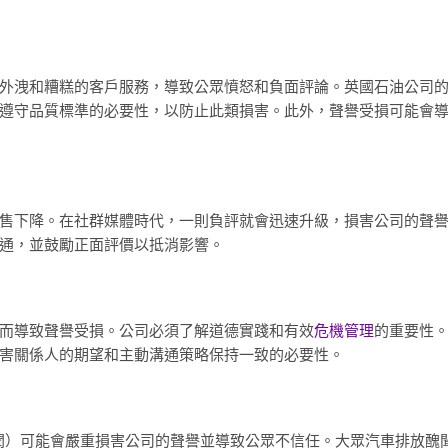
外洩和糟糕的客戶服務，導致公眾憤怒和負面評論。英國石油公司
遵守品質標準的必要性，以防止此類損害。此外，聲譽受損可能會
售下降。在社群媒體時代，一則負評就會迅速升級，損害公司的聲
通，並鼓勵正面評價以抵消影響。
而導致聲譽受損。公司必須了解道德實踐和有效
危機管理
的重要性
害關係人的期望和主動溝通策略保持一致的必要性。
rd 的醜聞）可能會嚴重損害公司的聲譽並導致公眾不信任。大眾汽車排放醜