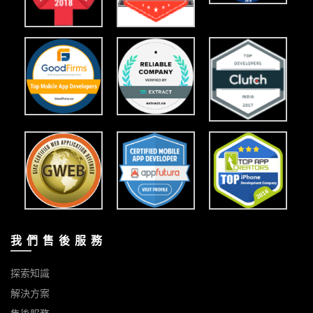
我 們 售 後 服 務
探索知識
解決方案