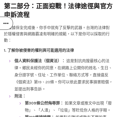
第二部分：正面迎戰！法律途徑與官方
申訴流程
當證據保全完成後，你手中就有了反擊的武器。台灣的法律對
於隱權侵害與網路霸凌有明確的規範，以下是你可以採取的行
動：
1. 了解你被侵害的權利與可能適用的法律
個人資料保護法（個資法）：
這是對抗肉搜最核心的法
律。鄉民未經你的同意，在網路上公開你的姓名、生日、
身分證字號、住址、工作單位、聯絡方式等，直接違反
《個資法》第19、20條。你可以依此要求民事損害賠償，
並提出刑事告訴。
刑法：
第309條公然侮辱罪：
如果文章或推文中出現「廢
物」、「人渣」、「垃圾」等貶低你人格的字眼。