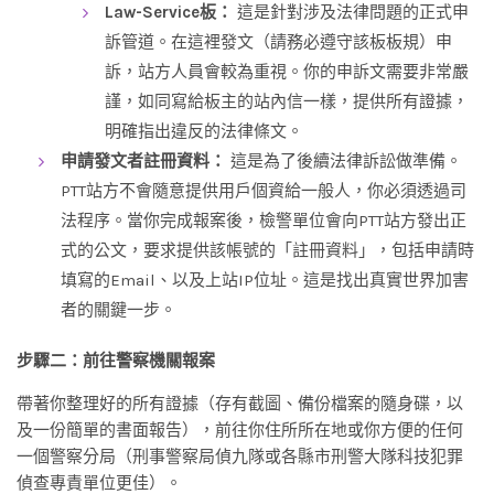
Law-Service板：
這是針對涉及法律問題的正式申
訴管道。在這裡發文（請務必遵守該板板規）申
訴，站方人員會較為重視。你的申訴文需要非常嚴
謹，如同寫給板主的站內信一樣，提供所有證據，
明確指出違反的法律條文。
申請發文者註冊資料：
這是為了後續法律訴訟做準備。
PTT站方不會隨意提供用戶個資給一般人，你必須透過司
法程序。當你完成報案後，檢警單位會向PTT站方發出正
式的公文，要求提供該帳號的「註冊資料」，包括申請時
填寫的Email、以及上站IP位址。這是找出真實世界加害
者的關鍵一步。
步驟二：前往警察機關報案
帶著你整理好的所有證據（存有截圖、備份檔案的隨身碟，以
及一份簡單的書面報告），前往你住所所在地或你方便的任何
一個警察分局（刑事警察局偵九隊或各縣市刑警大隊科技犯罪
偵查專責單位更佳）。