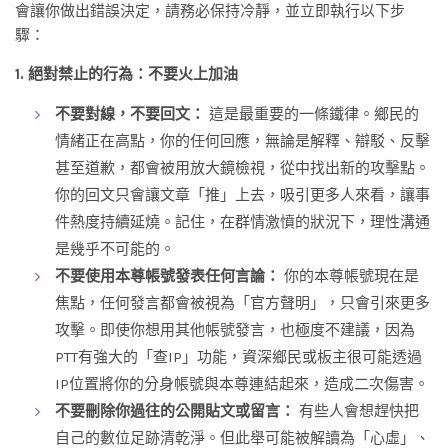
會讓你做出錯誤決定，請務必保持冷靜，並立即執行以下步
驟：
1. 絕對禁止的行為：不要火上加油
不要對線，不要回文：
這是最重要的一條鐵律。鄉民的
情緒正在高點，你的任何回應，無論是解釋、辯駁、反擊
甚至道歉，都會被用放大鏡檢視，從中找出新的攻擊點。
你的回文只會讓文章「推」上去，吸引更多人來看，讓事
件熱度持續延燒。記住，在群情激憤的狀況下，理性溝通
是幾乎不可能的。
不要使用本尊帳號發表任何言論：
你的本尊帳號現在是
焦點，任何發言都會被視為「官方聲明」，只會引來更多
攻擊。即使你想用其他帳號發言，也極度不建議，因為
PTT有強大的「查IP」功能，資深鄉民或板主很可能透過
IP位置將你的分身帳號與本尊連結起來，造成二次傷害。
不要刪除你過往的公開貼文或留言：
有些人會想趕快把
自己的數位足跡清乾淨。但此舉可能被解讀為「心虛」、