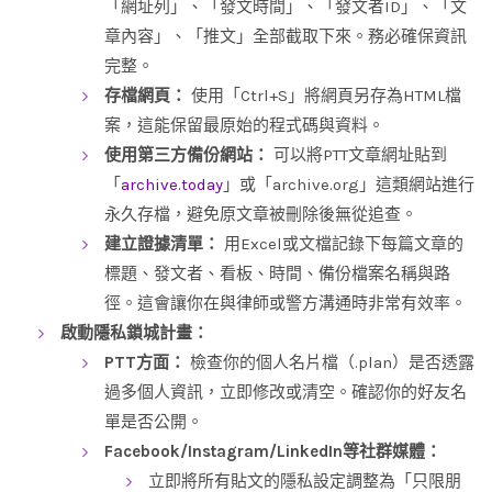
「網址列」、「發文時間」、「發文者ID」、「文
章內容」、「推文」全部截取下來。務必確保資訊
完整。
存檔網頁：
使用「Ctrl+S」將網頁另存為HTML檔
案，這能保留最原始的程式碼與資料。
使用第三方備份網站：
可以將PTT文章網址貼到
「
archive.today
」或「archive.org」這類網站進行
永久存檔，避免原文章被刪除後無從追查。
建立證據清單：
用Excel或文檔記錄下每篇文章的
標題、發文者、看板、時間、備份檔案名稱與路
徑。這會讓你在與律師或警方溝通時非常有效率。
啟動隱私鎖城計畫：
PTT方面：
檢查你的個人名片檔（.plan）是否透露
過多個人資訊，立即修改或清空。確認你的好友名
單是否公開。
Facebook/Instagram/LinkedIn等社群媒體：
立即將所有貼文的隱私設定調整為「只限朋