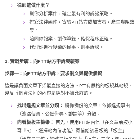
律師能做什麼？
幫你分析案件，確定最有利的訴訟策略。
撰寫法律函件，寄給PTT站方或加害者，產生嚇阻效
果。
陪同你報案、製作筆錄，確保程序正確。
代理你進行後續的民事、刑事訴訟。
3. 實戰步驟：向PTT站方申訴與報案
步驟一：向PTT站方申訴，要求刪文與提供個資
這是讓負面文章下架最直接的方法。PTT有嚴格的板規與站規，
違反《個資法》的內容是絕對不被允許的。
找出違規文章並分類：
將你備份的文章，依據違規事由
（洩漏個資、公然侮辱、誹謗等）分類。
向看板板主檢舉：
首先，使用PTT站內信（在文章前按小
寫『h』，選擇站內信功能）寄信給該看板的「板主」
（通常是三位，帳號是板名加上「板主」二字，如Gossip