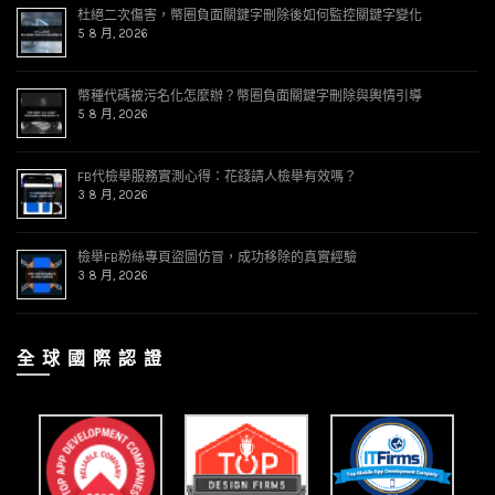
杜絕二次傷害，幣圈負面關鍵字刪除後如何監控關鍵字變化
5 8 月, 2026
幣種代碼被污名化怎麼辦？幣圈負面關鍵字刪除與輿情引導
5 8 月, 2026
FB代檢舉服務實測心得：花錢請人檢舉有效嗎？
3 8 月, 2026
檢舉FB粉絲專頁盜圖仿冒，成功移除的真實經驗
3 8 月, 2026
全 球 國 際 認 證