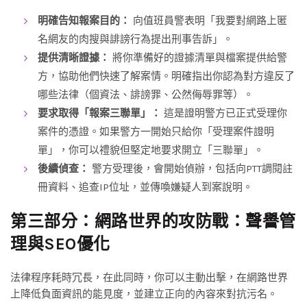
明確告知報案目的：
向值班員警表明「我要對網路上匿
名網友的肉搜與誹謗行為提出刑事告訴」。
提供清晰證據：
將你準備好的證據清單與檔案提供給警
方，協助他們快速了解案情。明確指出你認為對方違反了
哪些法律（個資法、誹謗罪、公然侮辱罪等）。
要求取得「報案三聯單」：
這是證明警方已正式受理你
案件的憑證。如果警方一開始只給你「受理案件證明
單」，你可以禮貌但堅定地要求開立「三聯單」。
後續偵查：
警方受理後，會開始偵辦，包括向PTT調閱註
冊資料、追查IP位址，並傳喚嫌疑人到案說明。
第三部分：網路世界的攻防戰：聲譽管
理與SEO優化
法律程序耗時冗長，在此同時，你可以主動出擊，在網路世界
上降低負面資訊的能見度，並建立正向的內容來對抗污名。