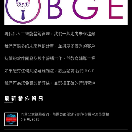
現代化人工智能營銷管理，我們一起走向未來趨勢
我們有很多的未來營銷計畫，並與眾多優秀的客戶
持續的軟件開發及數字營銷合作，並教育輔導企業
如果您有任何網路疑難雜症，歡迎諮詢 我們 B G E
我們可為您免費診斷評估，並選擇正確的行銷管道
最 新 發 佈 資 訊
同業惡意點擊養詞，幣圈負面關鍵字刪除與異常流量舉報
5 8 月, 2026